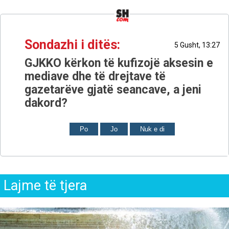
Sondazhi i ditës:
5 Gusht, 13:27
GJKKO kërkon të kufizojë aksesin e
mediave dhe të drejtave të
gazetarëve gjatë seancave, a jeni
dakord?
Po
Jo
Nuk e di
Lajme të tjera