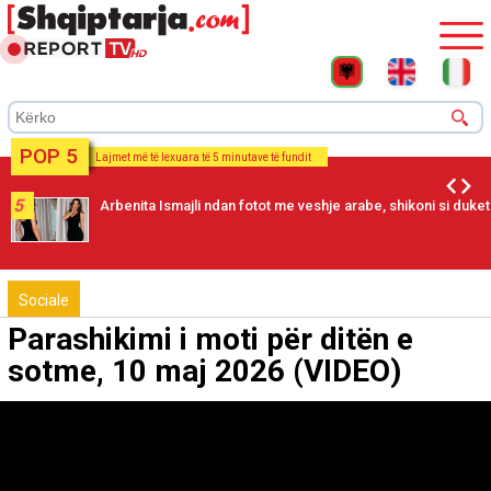
POP 5
Lajmet më të lexuara të 5 minutave të fundit
5
Arbenita Ismajli ndan fotot me veshje arabe, shikoni si duket
Sociale
Parashikimi i moti për ditën e
sotme, 10 maj 2026 (VIDEO)