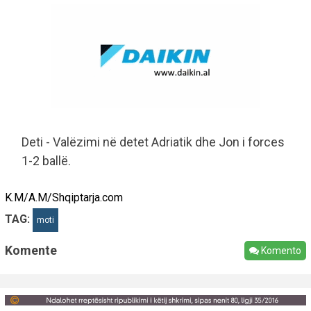
Deti - Valëzimi në detet Adriatik dhe Jon i forces
1-2 ballë.
K.M/A.M/Shqiptarja.com
TAG:
moti
Komente
Komento