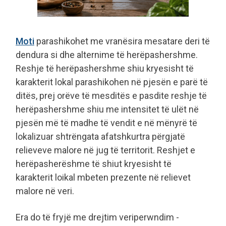
Moti
parashikohet me vranësira mesatare deri të
dendura si dhe alternime të herëpashershme.
Reshje të herëpashershme shiu kryesisht të
karakterit lokal parashikohen në pjesën e parë të
ditës, prej orëve të mesditës e pasdite reshje të
herëpashershme shiu me intensitet të ulët në
pjesën më të madhe të vendit e në mënyrë të
lokalizuar shtrëngata afatshkurtra përgjatë
relieveve malore në jug të territorit. Reshjet e
herëpasherëshme të shiut kryesisht të
karakterit loikal mbeten prezente në relievet
malore në veri.
Era do të fryjë me drejtim veriperwndim -