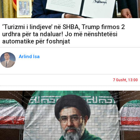
‘Turizmi i lindjeve’ në SHBA, Trump firmos 2
urdhra për ta ndaluar! Jo më nënshtetësi
automatike për foshnjat
Arlind Isa
7 Gusht, 13:00