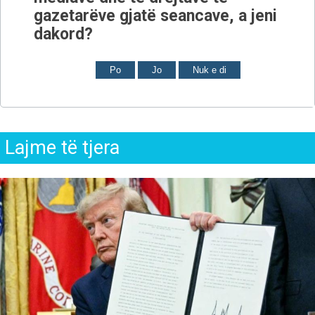
gazetarëve gjatë seancave, a jeni
dakord?
Po
Jo
Nuk e di
Lajme të tjera