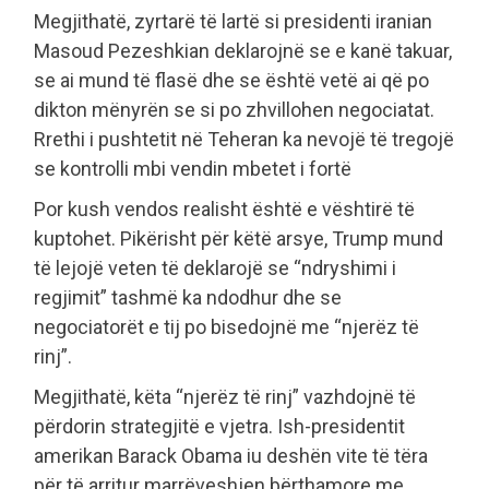
Megjithatë, zyrtarë të lartë si presidenti iranian
Masoud Pezeshkian deklarojnë se e kanë takuar,
se ai mund të flasë dhe se është vetë ai që po
dikton mënyrën se si po zhvillohen negociatat.
Rrethi i pushtetit në Teheran ka nevojë të tregojë
se kontrolli mbi vendin mbetet i fortë
Por kush vendos realisht është e vështirë të
kuptohet. Pikërisht për këtë arsye, Trump mund
të lejojë veten të deklarojë se “ndryshimi i
regjimit” tashmë ka ndodhur dhe se
negociatorët e tij po bisedojnë me “njerëz të
rinj”.
Megjithatë, këta “njerëz të rinj” vazhdojnë të
përdorin strategjitë e vjetra. Ish-presidentit
amerikan Barack Obama iu deshën vite të tëra
për të arritur marrëveshjen bërthamore me