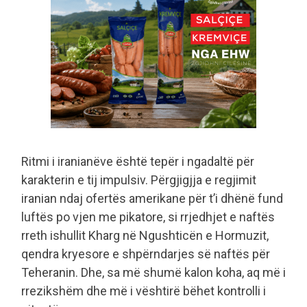
Ritmi i iranianëve është tepër i ngadaltë për
karakterin e tij impulsiv. Përgjigjja e regjimit
iranian ndaj ofertës amerikane për t’i dhënë fund
luftës po vjen me pikatore, si rrjedhjet e naftës
rreth ishullit Kharg në Ngushticën e Hormuzit,
qendra kryesore e shpërndarjes së naftës për
Teheranin. Dhe, sa më shumë kalon koha, aq më i
rrezikshëm dhe më i vështirë bëhet kontrolli i