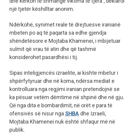
dhe kërkon të shmangë viktima të tjera”, deklaroi
një tjetër këshilltar anonim.
Ndërkohë, synimet reale të drejtuesve iranianë
mbeten po aq të paqarta sa edhe gjendja
shëndetësore e Mojtaba Khamenei, i mbijetuar
sulmit që vrau të atin dhe që tashmë
konsiderohet pasardhësi i tij.
Sipas inteligjencës izraelite, ai kishte mbetur i
shpërfytyruar dhe në koma, ndërsa mediat e
kontrolluara nga regjimi iranian pretendojnë se
ka pësuar vetëm dëmtime në shpinë dhe në gju.
Që nga dita e bombardimit, në orët e para të
ofensivës së nisur nga
SHBA
dhe Izraeli,
Mojtaba Khamenei nuk është shfaqur më në
publik.