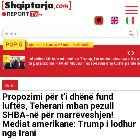
POP 5
Lajmet më të lexuara të 5 minutave të fundit
2
Infantino kërkon ndihmën e Trump, formohet aleanca që do
të paralizonte FIFA-n! Mocion mosbesimi dhe turne paralelë
Bota
Propozimi për t’i dhënë fund
luftës, Teherani mban pezull
SHBA-në për marrëveshjen!
Mediat amerikane: Trump i lodhur
nga Irani