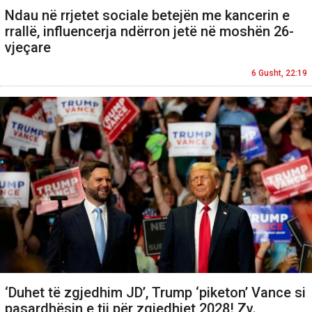
Ndau në rrjetet sociale betejën me kancerin e
rrallë, influencerja ndërron jetë në moshën 26-
vjeçare
6 Gusht, 22:19
‘Duhet të zgjedhim JD’, Trump ‘piketon’ Vance si
pasardhësin e tij për zgjedhjet 2028! Zv.