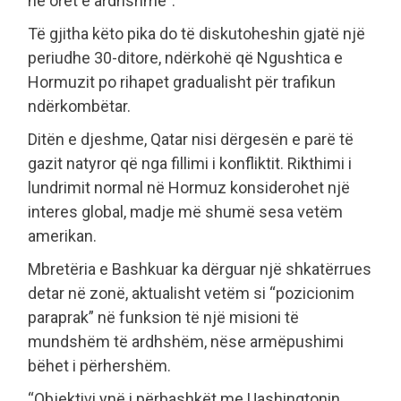
në orët e ardhshme”.
Të gjitha këto pika do të diskutoheshin gjatë një
periudhe 30-ditore, ndërkohë që Ngushtica e
Hormuzit po rihapet gradualisht për trafikun
ndërkombëtar.
Ditën e djeshme, Qatar nisi dërgesën e parë të
gazit natyror që nga fillimi i konfliktit. Rikthimi i
lundrimit normal në Hormuz konsiderohet një
interes global, madje më shumë sesa vetëm
amerikan.
Mbretëria e Bashkuar ka dërguar një shkatërrues
detar në zonë, aktualisht vetëm si “pozicionim
paraprak” në funksion të një misioni të
mundshëm të ardhshëm, nëse armëpushimi
bëhet i përhershëm.
“Objektivi ynë i përbashkët me Uashingtonin