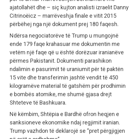
ajatollahët dhe – siç kujton analisti izraelit Danny
Citrinoëicz – marrëveshja finale e vitit 2015
përbëhej nga një dokument prej 180 faqesh.
Ndërsa negociatorëve të Trump u mungojnë
ende 179 faqe krahasuar me dokumentin me
vetëm një faqe që u është dorëzuar iranianëve
përmes Pakistanit. Dokumenti parashikon
ndalimin e pasurimit të uraniumit për të paktën
15 vite dhe transferimin jashtë vendit të 450
kilogramëve material të gatshëm për prodhimin
e bombës atomike, me shumë gjasa drejt
Shteteve të Bashkuara.
Në këmbim, Shtëpia e Bardhë ofron heqjen e
sanksioneve ekonomike ndaj regjimit iranian.
Trump vazhdon të deklarojë se “pret përgjigjen