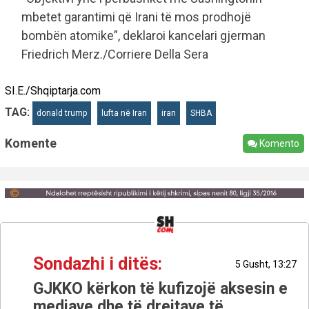
mbetet garantimi që Irani të mos prodhojë
bombën atomike”, deklaroi kancelari gjerman
Friedrich Merz./Corriere Della Sera
SI.E./Shqiptarja.com
TAG:
donald trump
lufta në Iran
iran
SHBA
Komente
Komento
Sondazhi i ditës:
5 Gusht, 13:27
GJKKO kërkon të kufizojë aksesin e
mediave dhe të drejtave të