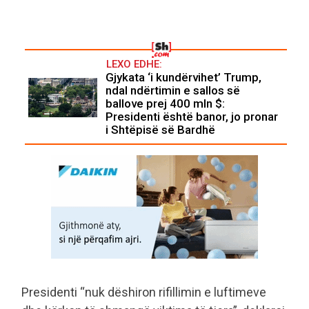
LEXO EDHE:
Gjykata ‘i kundërvihet’ Trump,
ndal ndërtimin e sallos së
ballove prej 400 mln $:
Presidenti është banor, jo pronar
i Shtëpisë së Bardhë
Presidenti “nuk dëshiron rifillimin e luftimeve