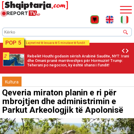
POP 5
Lajmet më të lexuara të 5 minutave të fundit
2
Rebelët Houthi godasin sërish Arabinë Saudite, NYT: Irani
dhe Omani pranë marrëveshjes për Hormuzin! Trump:
Teherani po negocion, ky është shansi i fundit!
Kultura
Qeveria miraton planin e ri për
mbrojtjen dhe administrimin e
Parkut Arkeologjik të Apolonisë