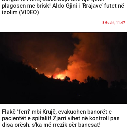
plagosen me brisk! Aldo Gjini i ‘Rrajave’ futet në
izolim (VIDEO)
8 Gusht, 11:47
Flakë ‘ferri’ mbi Krujë, evakuohen banorët e
pacientët e spitalit! Zjarri vihet në kontroll pas
disa orësh, s’ka më rrezik për banesat!