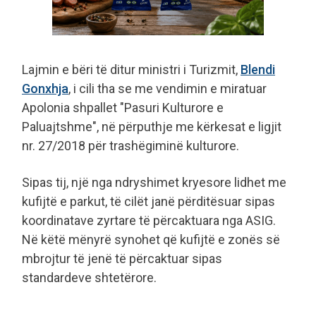
Lajmin e bëri të ditur ministri i Turizmit,
Blendi
Gonxhja
, i cili tha se me vendimin e miratuar
Apolonia shpallet "Pasuri Kulturore e
Paluajtshme", në përputhje me kërkesat e ligjit
nr. 27/2018 për trashëgiminë kulturore.
Sipas tij, një nga ndryshimet kryesore lidhet me
kufijtë e parkut, të cilët janë përditësuar sipas
koordinatave zyrtare të përcaktuara nga ASIG.
Në këtë mënyrë synohet që kufijtë e zonës së
mbrojtur të jenë të përcaktuar sipas
standardeve shtetërore.