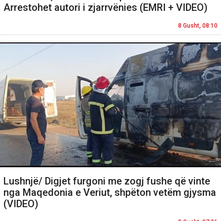
Arrestohet autori i zjarrvënies (EMRI + VIDEO)
8 Gusht, 08:10
Lushnjë/ Digjet furgoni me zogj fushe që vinte
nga Maqedonia e Veriut, shpëton vetëm gjysma
(VIDEO)