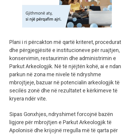
Plani i ri përcakton më qartë kriteret, procedurat
dhe përgjegjësitë e institucioneve për ruajtjen,
konservimin, restaurimin dhe administrimin e
Parkut Arkeologjik. Në të njëjtën kohë, ai e ndan
parkun në zona me nivele të ndryshme
mbrojtjeje, bazuar në potencialin arkeologjik të
secilës zonë dhe në rezultatet e kërkimeve të
kryera ndër vite.
Sipas Gonxhjes, ndryshimet forcojnë bazën
ligjore për mbrojtjen e Parkut Arkeologjik të
Apolonisë dhe krijojnë rregulla më të qarta për