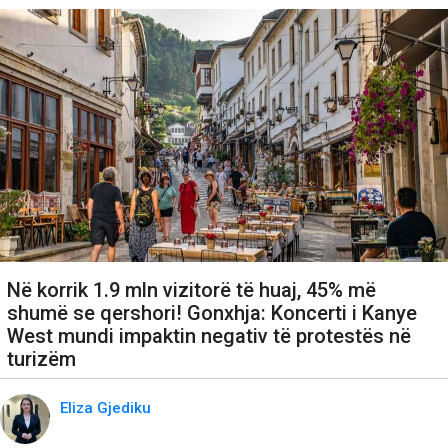
Në korrik 1.9 mln vizitorë të huaj, 45% më
shumë se qershori! Gonxhja: Koncerti i Kanye
West mundi impaktin negativ të protestës në
turizëm
Eliza Gjediku