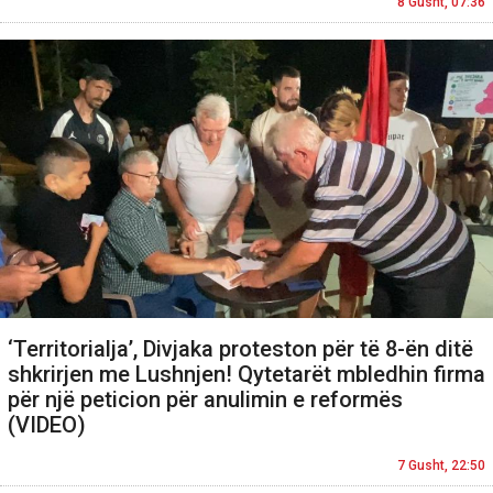
8 Gusht, 07:36
‘Territorialja’, Divjaka proteston për të 8-ën ditë
shkrirjen me Lushnjen! Qytetarët mbledhin firma
për një peticion për anulimin e reformës
(VIDEO)
7 Gusht, 22:50