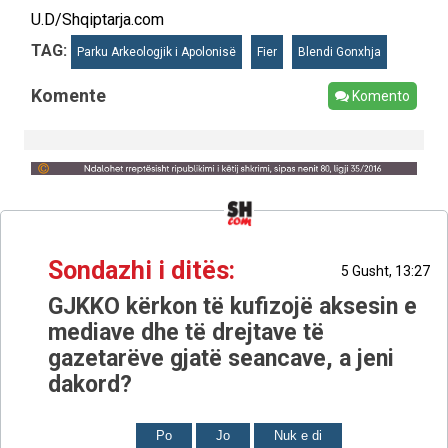
U.D/Shqiptarja.com
TAG:
Parku Arkeologjik i Apolonisë
Fier
Blendi Gonxhja
Komente
Komento
Sondazhi i ditës:
5 Gusht, 13:27
GJKKO kërkon të kufizojë aksesin e
mediave dhe të drejtave të
gazetarëve gjatë seancave, a jeni
dakord?
Po
Jo
Nuk e di