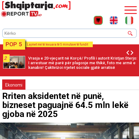
POP 5
Lajmet më të lexuara të 5 minutave të fundit
2
Vrasja e 20-vjeçarit në Korçë/ Profili i autorit Kristjan Sterjo:
I arrestuar më parë për plagosje me thikë, foto me armë e
kanabis! Çaktivizoi rrjetet sociale gjatë arratisë
Ekonomi
Rriten aksidentet në punë,
bizneset paguajnë 64.5 mln lekë
gjoba në 2025