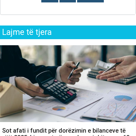
Lajme të tjera
Sot afati i fundit për dorëzimin e bilanceve të