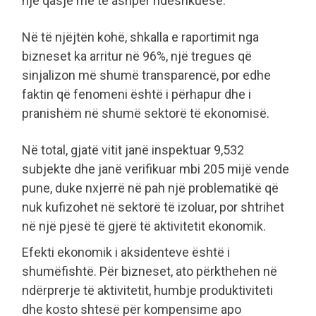
një qasje më të ashpër ndëshkuese.
Në të njëjtën kohë, shkalla e raportimit nga
bizneset ka arritur në 96%, një tregues që
sinjalizon më shumë transparencë, por edhe
faktin që fenomeni është i përhapur dhe i
pranishëm në shumë sektorë të ekonomisë.
Në total, gjatë vitit janë inspektuar 9,532
subjekte dhe janë verifikuar mbi 205 mijë vende
pune, duke nxjerrë në pah një problematikë që
nuk kufizohet në sektorë të izoluar, por shtrihet
në një pjesë të gjerë të aktivitetit ekonomik.
Efekti ekonomik i aksidenteve është i
shumëfishtë. Për bizneset, ato përkthehen në
ndërprerje të aktivitetit, humbje produktiviteti
dhe kosto shtesë për kompensime apo