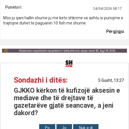
Punetori:
24/04/2026 08:17
Mos ju qani hallin shume ju me keto shkrime se ashtu si punojme e
trajtojne duhet te paguanin 10 fish me shume
Përgjigju
Sondazhi i ditës:
5 Gusht, 13:27
GJKKO kërkon të kufizojë aksesin e
mediave dhe të drejtave të
gazetarëve gjatë seancave, a jeni
dakord?
Po
Jo
Nuk e di