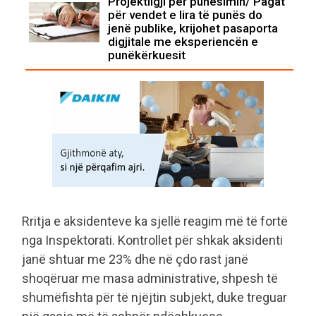
Projektligji për punësimin/ Pagat
për vendet e lira të punës do
jenë publike, krijohet pasaporta
digjitale me eksperiencën e
punëkërkuesit
Rritja e aksidenteve ka sjellë reagim më të fortë
nga Inspektorati. Kontrollet për shkak aksidenti
janë shtuar me 23% dhe në çdo rast janë
shoqëruar me masa administrative, shpesh të
shumëfishta për të njëjtin subjekt, duke treguar