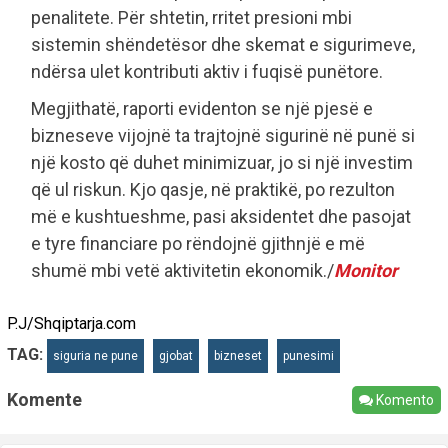
penalitete. Për shtetin, rritet presioni mbi
sistemin shëndetësor dhe skemat e sigurimeve,
ndërsa ulet kontributi aktiv i fuqisë punëtore.
Megjithatë, raporti evidenton se një pjesë e
bizneseve vijojnë ta trajtojnë sigurinë në punë si
një kosto që duhet minimizuar, jo si një investim
që ul riskun. Kjo qasje, në praktikë, po rezulton
më e kushtueshme, pasi aksidentet dhe pasojat
e tyre financiare po rëndojnë gjithnjë e më
shumë mbi vetë aktivitetin ekonomik./
Monitor
P.J/Shqiptarja.com
TAG:
siguria ne pune
gjobat
bizneset
punesimi
Komente
Komento