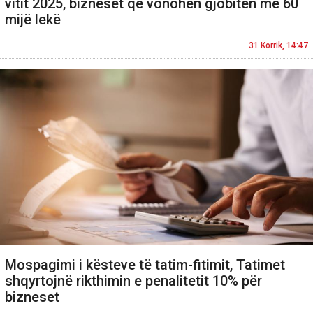
vitit 2025, bizneset që vonohen gjobiten me 60
mijë lekë
31 Korrik, 14:47
Mospagimi i kësteve të tatim-fitimit, Tatimet
shqyrtojnë rikthimin e penalitetit 10% për
bizneset