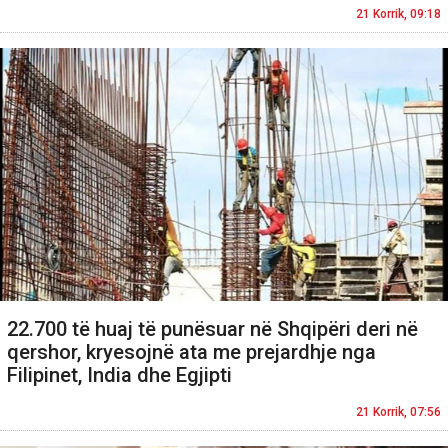
21 Korrik, 09:18
22.700 të huaj të punësuar në Shqipëri deri në
qershor, kryesojnë ata me prejardhje nga
Filipinet, India dhe Egjipti
21 Korrik, 07:56