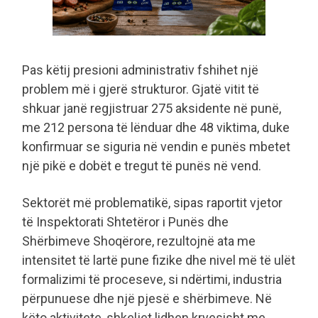
Pas këtij presioni administrativ fshihet një
problem më i gjerë strukturor. Gjatë vitit të
shkuar janë regjistruar 275 aksidente në punë,
me 212 persona të lënduar dhe 48 viktima, duke
konfirmuar se siguria në vendin e punës mbetet
një pikë e dobët e tregut të punës në vend.
Sektorët më problematikë, sipas raportit vjetor
të Inspektorati Shtetëror i Punës dhe
Shërbimeve Shoqërore, rezultojnë ata me
intensitet të lartë pune fizike dhe nivel më të ulët
formalizimi të proceseve, si ndërtimi, industria
përpunuese dhe një pjesë e shërbimeve. Në
këto aktivitete, shkeljet lidhen kryesisht me