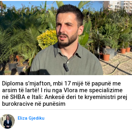
Diploma s’mjafton, mbi 17 mijë të papunë me
arsim të lartë! I riu nga Vlora me specializime
në SHBA e Itali: Ankesë deri te kryeministri prej
burokracive në punësim
Eliza Gjediku