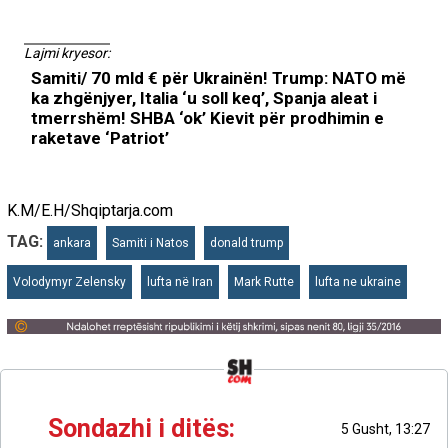
Lajmi kryesor:
Samiti/ 70 mld € për Ukrainën! Trump: NATO më
ka zhgënjyer, Italia ‘u soll keq’, Spanja aleat i
tmerrshëm! SHBA ‘ok’ Kievit për prodhimin e
raketave ‘Patriot’
K.M/E.H/Shqiptarja.com
TAG:
ankara
Samiti i Natos
donald trump
Volodymyr Zelensky
lufta në Iran
Mark Rutte
lufta ne ukraine
Sondazhi i ditës:
5 Gusht, 13:27