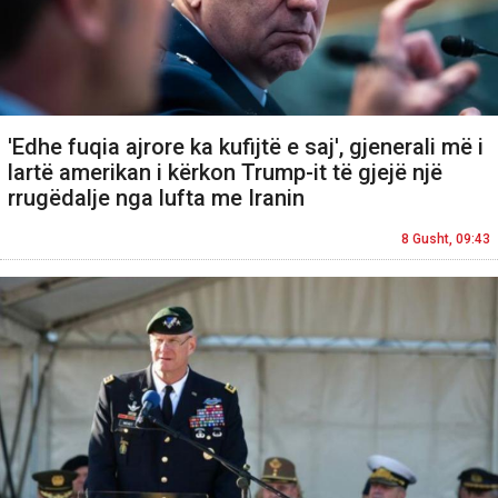
'Edhe fuqia ajrore ka kufijtë e saj', gjenerali më i
lartë amerikan i kërkon Trump-it të gjejë një
rrugëdalje nga lufta me Iranin
8 Gusht, 09:43