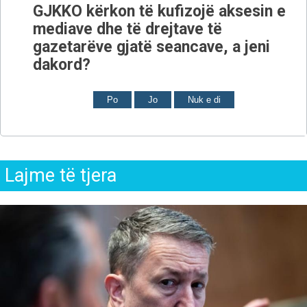
GJKKO kërkon të kufizojë aksesin e
mediave dhe të drejtave të
gazetarëve gjatë seancave, a jeni
dakord?
Po
Jo
Nuk e di
Lajme të tjera