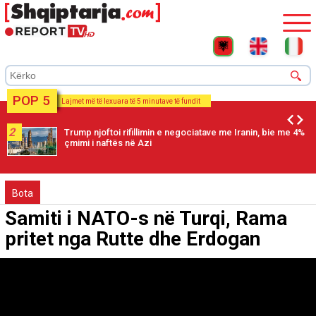
POP 5
Lajmet më të lexuara të 5 minutave të fundit
2
Trump njoftoi rifillimin e negociatave me Iranin, bie me 4%
çmimi i naftës në Azi
Bota
Samiti i NATO-s në Turqi, Rama
pritet nga Rutte dhe Erdogan