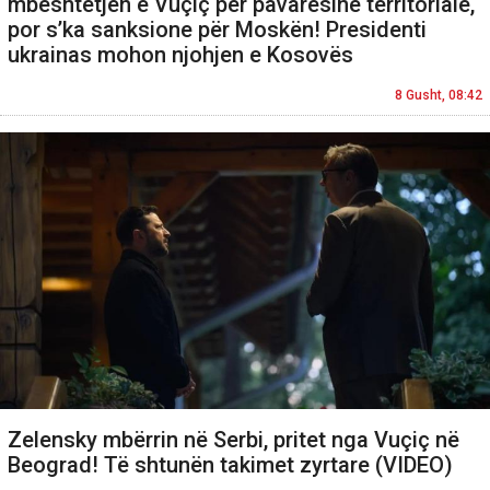
mbështetjen e Vuçiç për pavarësinë territoriale,
por s’ka sanksione për Moskën! Presidenti
ukrainas mohon njohjen e Kosovës
8 Gusht, 08:42
Zelensky mbërrin në Serbi, pritet nga Vuçiç në
Beograd! Të shtunën takimet zyrtare (VIDEO)