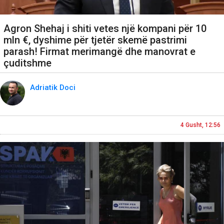
Agron Shehaj i shiti vetes një kompani për 10
mln €, dyshime për tjetër skemë pastrimi
parash! Firmat merimangë dhe manovrat e
çuditshme
Adriatik Doci
4 Gusht, 12:56