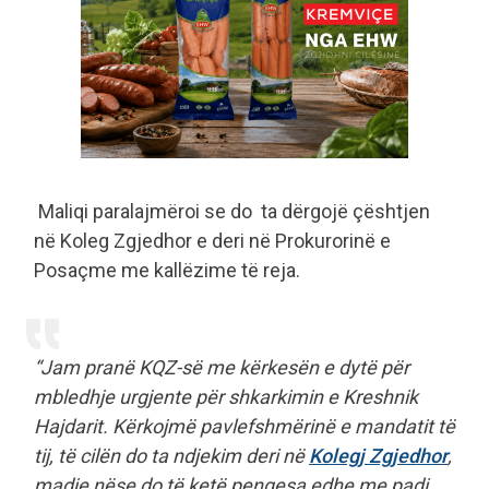
Maliqi paralajmëroi se do ta dërgojë çështjen
në Koleg Zgjedhor e deri në Prokurorinë e
Posaçme me kallëzime të reja.
“Jam pranë KQZ-së me kërkesën e dytë për
mbledhje urgjente për shkarkimin e Kreshnik
Hajdarit. Kërkojmë pavlefshmërinë e mandatit të
tij, të cilën do ta ndjekim deri në
Kolegj Zgjedhor
,
madje nëse do të ketë pengesa edhe me padi