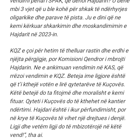
vendimi penal i SPAK, që dënoi Hajdarin? U bënë
mbi 3 vjet që u ble kohë për shkak të ndërhyrjes
oligarkike dhe parave të pista. Ju e dini që ne
kemi kërkuar shkarkimin dhe moskandimimin e
Hajdarit në 2023-in.
KQZ e çoi për hetim të thelluar rastin dhe erdhi e
njëjta përgjigje, por Komisioni Qendror i mbrojti
Hajdarin. Ne e ankimuan vendimin në KAS, që
rrëzoi vendimin e KQZ. Beteja ime ligjore është
që t’i kthejë votën e lirë qytetarëve të Kuçovës.
Këtë betejë do ta fitojmë dhe moralisht e kemi
fituar. Qyteti i Kuçovës do të kthehet në kantier
ndërtimi. Hajdari është i ikur përfundimisht, por
në krye të Kuçovës të vihet një drejtues i denjë.
Ligji dhe vetëm ligji do të mbizotërojë në këtë
vend!”, tha ai.