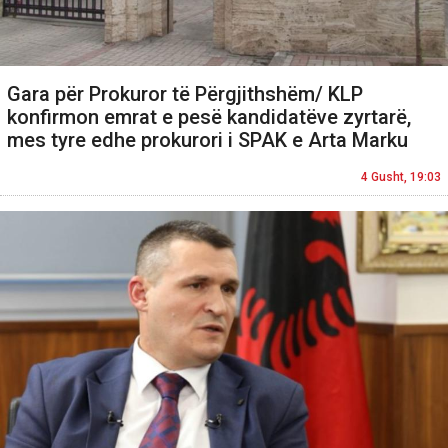
Gara për Prokuror të Përgjithshëm/ KLP
konfirmon emrat e pesë kandidatëve zyrtarë,
mes tyre edhe prokurori i SPAK e Arta Marku
4 Gusht, 19:03