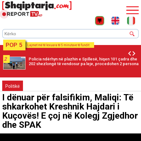
POP 5
Lajmet më të lexuara të 5 minutave të fundit
2
Policia ndërhyn në plazhin e Spillesë, hiqen 101 çadra dhe
202 shezlongë të vendosur pa leje, procedohen 2 persona
Politikë
I dënuar për falsifikim, Maliqi: Të
shkarkohet Kreshnik Hajdari i
Kuçovës! E çoj në Kolegj Zgjedhor
dhe SPAK