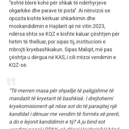
“është blerë kohë për shkak të ndërhyrjeve
oligarkike dhe parave të pista”. Ai nënvizoi se
opozita kishte kërkuar shkarkimin dhe
moskandidimin e Hajdarit që në vitin 2023,
ndërsa shtoi se KQZ e kishte kaluar çështjen për
hetim të thelluar, por sipas tij, institucioni e
mbrojti kryebashkiakun. Sipas Maliqit, më pas
çështja u dërgua në KAS, i cili rrëzoi vendimin e
KQZ-së.
“Të merren masa për shpallje të paligjshme të
mandatit të kryetarit të bashkisë. I drejtohemi
kryekomisionerit që nëse sot do të paraqitej një
kandidat i dënuar me vendim të formës së prerë,
a do e lejonit kandidimin e tij? A ju bind sot