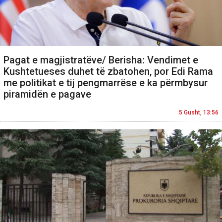
Pagat e magjistratëve/ Berisha: Vendimet e
Kushtetueses duhet të zbatohen, por Edi Rama
me politikat e tij pengmarrëse e ka përmbysur
piramidën e pagave
5 Gusht, 13:56