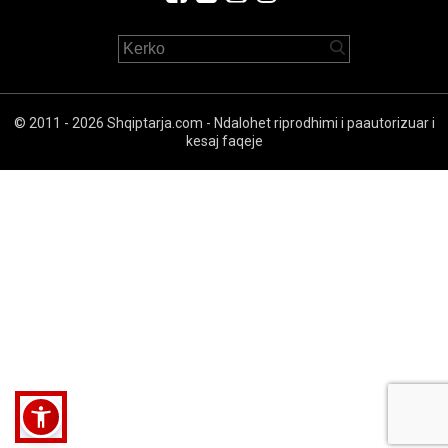
© 2011 - 2026 Shqiptarja.com - Ndalohet riprodhimi i paautorizuar i
kesaj faqeje