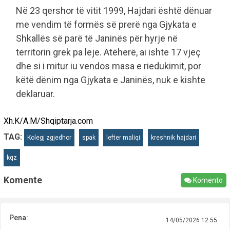
Në 23 qershor të vitit 1999, Hajdari është dënuar
me vendim të formës së prerë nga Gjykata e
Shkallës së parë të Janinës për hyrje në
territorin grek pa leje. Atëherë, ai ishte 17 vjeç
dhe si i mitur iu vendos masa e riedukimit, por
këtë dënim nga Gjykata e Janinës, nuk e kishte
deklaruar.
Xh.K/A.M/Shqiptarja.com
TAG:
Kolegj zgjedhor
spak
lefter maliqi
kreshnik hajdari
kqz
Komente
Komento
Pena:
14/05/2026 12:55