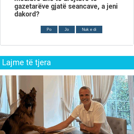
gazetarëve gjatë seancave, a jeni
dakord?
Po
Jo
Nuk e di
Lajme të tjera