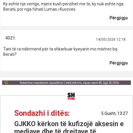
Ky eshte nje vemjje, mjere kush perzihet me te, ky nuk eshte nga
Beratii, por nga fshati Lumas i Kucoves.
Përgjigju
4321:
14/05/2026 12:18
Tani të ra ndërmend për ta shkarkuar kyeyarin mo mistrec bq
Berati?
Përgjigju
Sondazhi i ditës:
5 Gusht, 13:27
GJKKO kërkon të kufizojë aksesin e
mediave dhe të drejtave të