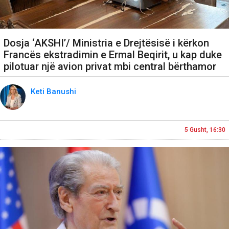
Dosja ‘AKSHI’/ Ministria e Drejtësisë i kërkon
Francës ekstradimin e Ermal Beqirit, u kap duke
pilotuar një avion privat mbi central bërthamor
Keti Banushi
5 Gusht, 16:30