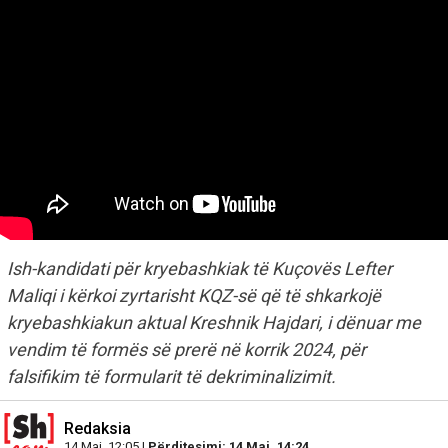
Ish-kandidati për kryebashkiak të Kuçovës Lefter
Maliqi i kërkoi zyrtarisht KQZ-së që të shkarkojë
kryebashkiakun aktual Kreshnik Hajdari, i dënuar me
vendim të formës së prerë në korrik 2024, për
falsifikim të formularit të dekriminalizimit.
Redaksia
14 Maj, 12:05 |
Përditesimi: 14 Maj, 14:24