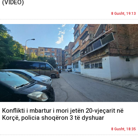
(VIDEO)
8 Gusht, 19:13
Konflikti i mbartur i mori jetën 20-vjeçarit në
Korçë, policia shoqëron 3 të dyshuar
8 Gusht, 18:35