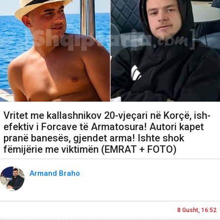
Vritet me kallashnikov 20-vjeçari në Korçë, ish-
efektiv i Forcave të Armatosura! Autori kapet
pranë banesës, gjendet arma! Ishte shok
fëmijërie me viktimën (EMRAT + FOTO)
Armand Braho
8 Gusht, 16:52