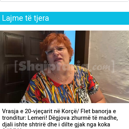
Lajme të tjera
Vrasja e 20-vjeçarit në Korçë/ Flet banorja e
tronditur: Lemeri! Dëgjova zhurmë të madhe,
djali ishte shtrirë dhe i dilte gjak nga koka