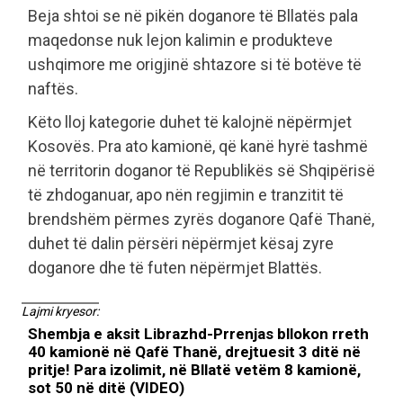
Beja shtoi se në pikën doganore të Bllatës pala
maqedonse nuk lejon kalimin e produkteve
ushqimore me origjinë shtazore si të botëve të
naftës.
Këto lloj kategorie duhet të kalojnë nëpërmjet
Kosovës. Pra ato kamionë, që kanë hyrë tashmë
në territorin doganor të Republikës së Shqipërisë
të zhdoganuar, apo nën regjimin e tranzitit të
brendshëm përmes zyrës doganore Qafë Thanë,
duhet të dalin përsëri nëpërmjet kësaj zyre
doganore dhe të futen nëpërmjet Blattës.
Lajmi kryesor:
Shembja e aksit Librazhd-Prrenjas bllokon rreth
40 kamionë në Qafë Thanë, drejtuesit 3 ditë në
pritje! Para izolimit, në Bllatë vetëm 8 kamionë,
sot 50 në ditë (VIDEO)