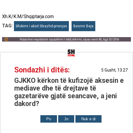
Xh.K/K.M/Shqiptarja.com
TAG:
bllokimi i aksit librazhd-prrenjas
Besmir Beja
Sondazhi i ditës:
5 Gusht, 13:27
GJKKO kërkon të kufizojë aksesin e
mediave dhe të drejtave të
gazetarëve gjatë seancave, a jeni
dakord?
Po
Jo
Nuk e di