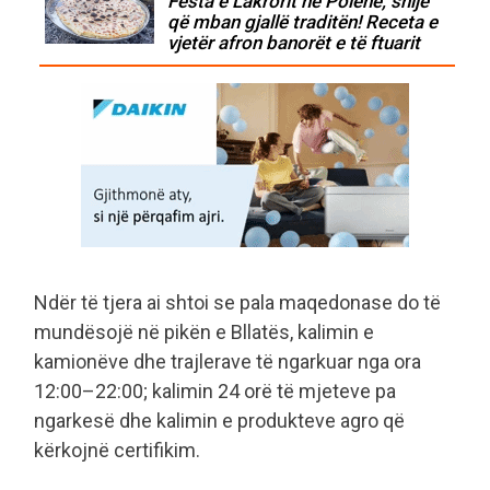
Festa e Lakrorit në Polenë, shije
që mban gjallë traditën! Receta e
vjetër afron banorët e të ftuarit
Ndër të tjera ai shtoi se pala maqedonase do të
mundësojë në pikën e Bllatës, kalimin e
kamionëve dhe trajlerave të ngarkuar nga ora
12:00–22:00; kalimin 24 orë të mjeteve pa
ngarkesë dhe kalimin e produkteve agro që
kërkojnë certifikim.