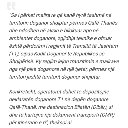
"Sa i përket mallrave që kanë hyrë tashmë në
territorin doganor shqiptar përmes Qafë-Thanës
dhe ndodhen në aksin e bllokuar apo në
ambientet doganore, zgjidhja teknike e ofruar
është përdorimi i regjimit të Transitit të Jashtëm
(T1), sipas Kodit Doganor të Republikës së
Shqipërisë. Ky regjim lejon tranzitimin e mallrave
nga një pikë doganore në një tjetër, përmes një
territori jashtë territorit doganor shqiptar.
Konkretisht, operatorët duhet të depozitojnë
deklaratën doganore T1 në degën doganore
Qafë-Thanë, me destinacion Bllatën (Dibër), si
dhe të hartojnë një dokument transporti (CMR)
për itinerarin e ri", theksoi ai.