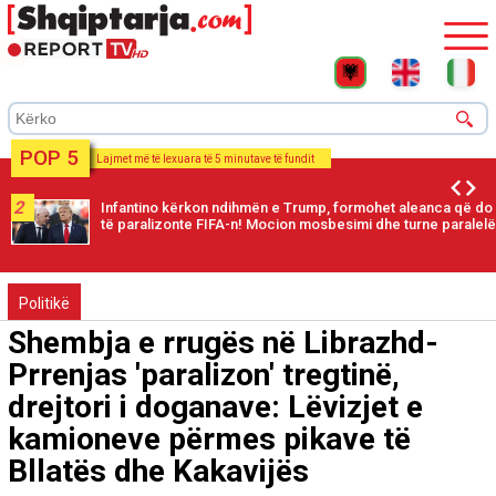
POP 5
Lajmet më të lexuara të 5 minutave të fundit
2
Infantino kërkon ndihmën e Trump, formohet aleanca që do
të paralizonte FIFA-n! Mocion mosbesimi dhe turne paralelë
Politikë
Shembja e rrugës në Librazhd-
Prrenjas 'paralizon' tregtinë,
drejtori i doganave: Lëvizjet e
kamioneve përmes pikave të
Bllatës dhe Kakavijës