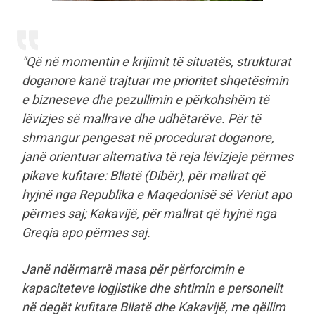
"Që në momentin e krijimit të situatës, strukturat
doganore kanë trajtuar me prioritet shqetësimin
e bizneseve dhe pezullimin e përkohshëm të
lëvizjes së mallrave dhe udhëtarëve. Për të
shmangur pengesat në procedurat doganore,
janë orientuar alternativa të reja lëvizjeje përmes
pikave kufitare: Bllatë (Dibër), për mallrat që
hyjnë nga Republika e Maqedonisë së Veriut apo
përmes saj; Kakavijë, për mallrat që hyjnë nga
Greqia apo përmes saj.
Janë ndërmarrë masa për përforcimin e
kapaciteteve logjistike dhe shtimin e personelit
në degët kufitare Bllatë dhe Kakavijë, me qëllim