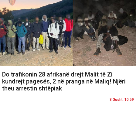
Do trafikonin 28 afrikanë drejt Malit të Zi
kundrejt pagesës, 2 në pranga në Maliq! Njëri
theu arrestin shtëpiak
8 Gusht, 10:59