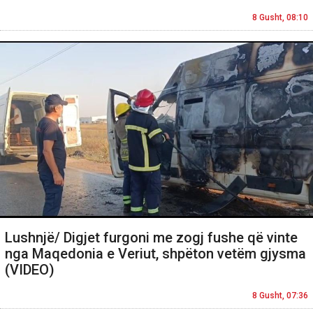
8 Gusht, 08:10
Lushnjë/ Digjet furgoni me zogj fushe që vinte
nga Maqedonia e Veriut, shpëton vetëm gjysma
(VIDEO)
8 Gusht, 07:36