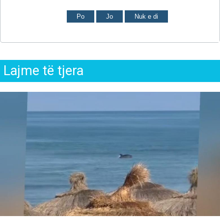
Po
Jo
Nuk e di
Lajme të tjera