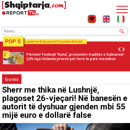
POP 5
Lajmet më të lexuara të 5 minutave të fundit
2
Përmet/ Festivali ‘Nona’, promovim i traditës e kulinarisë!
Çifti nga Holanda provon për herë të parë mesnikun
Kronikë
Sherr me thika në Lushnjë,
plagoset 26-vjeçari! Në banesën e
autorit të dyshuar gjenden mbi 55
mijë euro e dollarë false