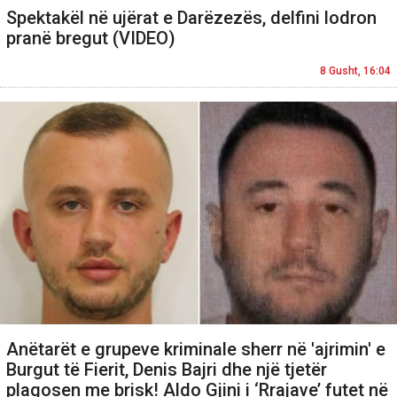
Spektakël në ujërat e Darëzezës, delfini lodron
pranë bregut (VIDEO)
8 Gusht, 16:04
Anëtarët e grupeve kriminale sherr në 'ajrimin' e
Burgut të Fierit, Denis Bajri dhe një tjetër
plagosen me brisk! Aldo Gjini i ‘Rrajave’ futet në