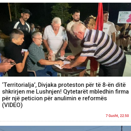
‘Territorialja’, Divjaka proteston për të 8-ën ditë
shkrirjen me Lushnjen! Qytetarët mbledhin firma
për një peticion për anulimin e reformës
(VIDEO)
7 Gusht, 22:50