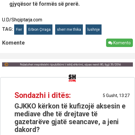
gjyqësor të formës së prerë.
U.D/Shqiptarja.com
TAG:
Fier
Erbion Çrraga
sherr me thika
lushnje
Komente
Komento
Sondazhi i ditës:
5 Gusht, 13:27
GJKKO kërkon të kufizojë aksesin e
mediave dhe të drejtave të
gazetarëve gjatë seancave, a jeni
dakord?