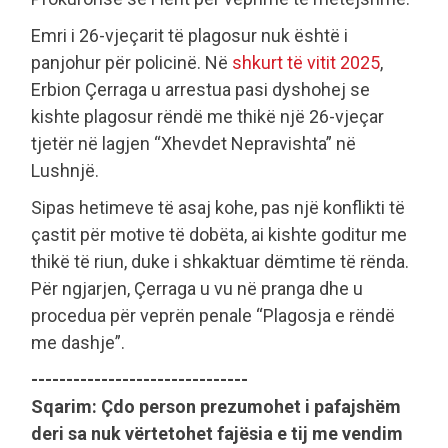
Emri i 26-vjeçarit të plagosur nuk është i
panjohur për policinë. Në
shkurt të vitit 2025
,
Erbion Çerraga u arrestua pasi dyshohej se
kishte plagosur rëndë me thikë një 26-vjeçar
tjetër në lagjen “Xhevdet Nepravishta” në
Lushnjë.
Sipas hetimeve të asaj kohe, pas një konflikti të
çastit për motive të dobëta, ai kishte goditur me
thikë të riun, duke i shkaktuar dëmtime të rënda.
Për ngjarjen, Çerraga u vu në pranga dhe u
procedua për veprën penale “Plagosja e rëndë
me dashje”.
-------------------------------
Sqarim: Çdo person prezumohet i pafajshëm
deri sa nuk vërtetohet fajësia e tij me vendim