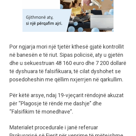
Por ngjarja mori një tjetër kthesë gjatë kontrollit
në banesën e të riut. Sipas policisë, aty u gjetën
dhe u sekuestruan 48 160 euro dhe 7 200 dollarë
të dyshuara të falsifikuara, të cilat dyshohet se
posedoheshin me qëllim nxjerrjen në qarkullim.
Për këtë arsye, ndaj 19-vjeçarit rëndojnë akuzat
për “Plagosje të rëndë me dashje” dhe
“Falsifikim të monedhave”.
Materialet procedurale i janë referuar
Prokurorisë së Fierit për veprime të mëtejshme.