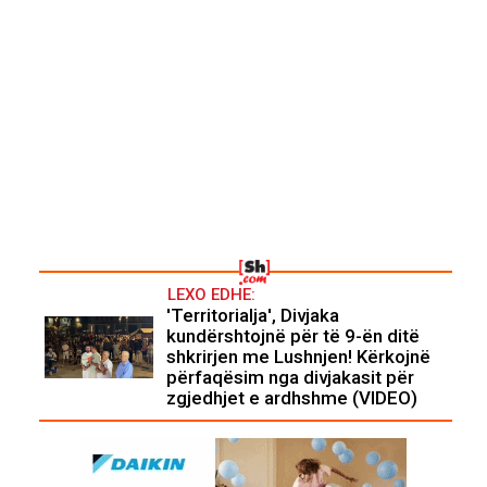
LEXO EDHE:
'Territorialja', Divjaka
kundërshtojnë për të 9-ën ditë
shkrirjen me Lushnjen! Kërkojnë
përfaqësim nga divjakasit për
zgjedhjet e ardhshme (VIDEO)