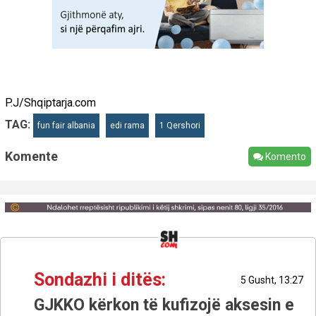
P.J/Shqiptarja.com
TAG:
fun fair albania
edi rama
1 Qershori
Komente
Komento
Sondazhi i ditës:
5 Gusht, 13:27
GJKKO kërkon të kufizojë aksesin e