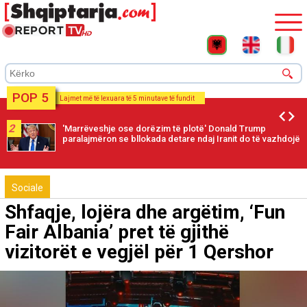
POP 5
Lajmet më të lexuara të 5 minutave të fundit
2
'Marrëveshje ose dorëzim të plotë' Donald Trump
paralajmëron se bllokada detare ndaj Iranit do të vazhdojë
Sociale
Shfaqje, lojëra dhe argëtim, ‘Fun
Fair Albania’ pret të gjithë
vizitorët e vegjël për 1 Qershor