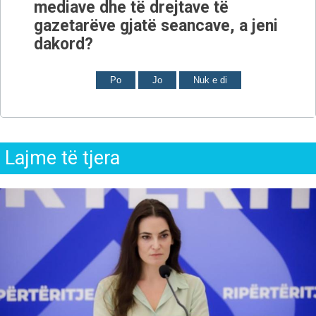
mediave dhe të drejtave të
gazetarëve gjatë seancave, a jeni
dakord?
Po
Jo
Nuk e di
Lajme të tjera