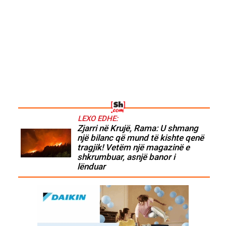
LEXO EDHE:
Zjarri në Krujë, Rama: U shmang
një bilanc që mund të kishte qenë
tragjik! Vetëm një magazinë e
shkrumbuar, asnjë banor i
lënduar