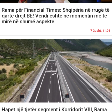
Rama për Financial Times: Shqipëria në rrugë të
qartë drejt BE! Vendi është në momentin më të
mirë në shumë aspekte
7 Gusht, 11:06
Hapet një tjetër segment i Korridorit VIII, Rama