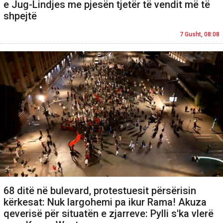
e Jug-Lindjes me pjesën tjetër të vendit më të
shpejtë
7 Gusht, 08:08
68 ditë në bulevard, protestuesit përsërisin
kërkesat: Nuk largohemi pa ikur Rama! Akuza
qeverisë për situatën e zjarreve: Pylli s'ka vlerë