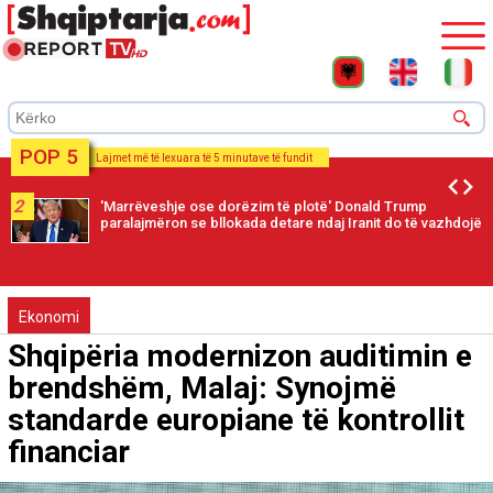
POP 5
Lajmet më të lexuara të 5 minutave të fundit
2
'Marrëveshje ose dorëzim të plotë' Donald Trump
paralajmëron se bllokada detare ndaj Iranit do të vazhdojë
Ekonomi
Shqipëria modernizon auditimin e
brendshëm, Malaj: Synojmë
standarde europiane të kontrollit
financiar