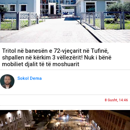
Tritol në banesën e 72-vjeçarit në Tufinë,
shpallen në kërkim 3 vëllezërit! Nuk i bënë
mobiliet djalit të të moshuarit
Sokol Dema
8 Gusht, 14:46