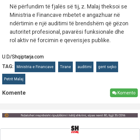
Në përfundim të fjalës së tij, z. Malaj theksoi se
Ministria e Financave mbetet e angazhuar në
ndërtimin e një auditimi të brendshëm që gëzon
autoritet profesional, pavarësi funksionale dhe
rol aktiv në forcimin e qeverisjes publike.
U.D/Shqiptarja.com
TAG:
Ministria e Financave
Tirane
auditimi
gent sejko
Petrit Malaj
Komente
Komento