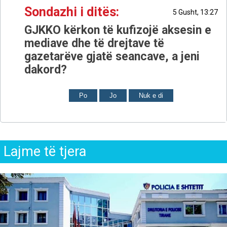
Sondazhi i ditës:
5 Gusht, 13:27
GJKKO kërkon të kufizojë aksesin e
mediave dhe të drejtave të
gazetarëve gjatë seancave, a jeni
dakord?
Po
Jo
Nuk e di
Lajme të tjera