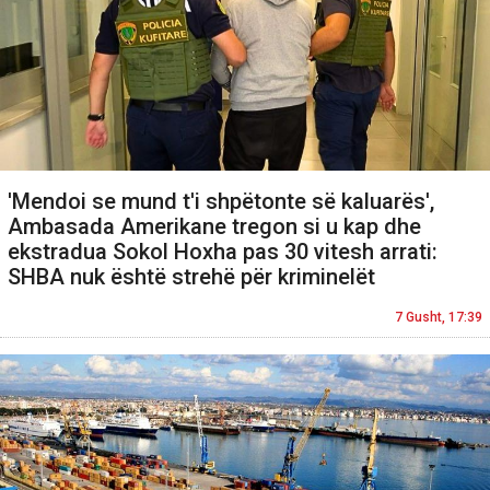
'Mendoi se mund t'i shpëtonte së kaluarës',
Ambasada Amerikane tregon si u kap dhe
ekstradua Sokol Hoxha pas 30 vitesh arrati:
SHBA nuk është strehë për kriminelët
7 Gusht, 17:39