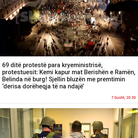
69 ditë protestë para kryeministrisë,
protestuesit: Kemi kapur mat Berishën e Ramën,
Belinda në burg! Sjellin bluzën me premtimin
‘derisa dorëheqja të na ndajë’
7 Gusht, 20:30