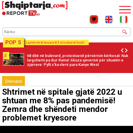
POP 5
Lajmet më të lexuara të 5 minutave të fundit
5
68 ditë në bulevard, protestuesit përsërisin kërkesat: Nuk
largohemi pa ikur Rama! Akuza qeverisë për situatën e
zjarreve: Pylli s'ka vlerë para Kanye West
Shëndeti
Shtrimet në spitale gjatë 2022 u
shtuan me 8% pas pandemisë!
Zemra dhe shëndeti mendor
problemet kryesore