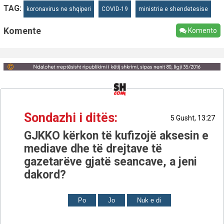
TAG:
koronavirus ne shqiperi
COVID-19
ministria e shendetesise
Komente
Komento
Sondazhi i ditës:
5 Gusht, 13:27
GJKKO kërkon të kufizojë aksesin e
mediave dhe të drejtave të
gazetarëve gjatë seancave, a jeni
dakord?
Po
Jo
Nuk e di