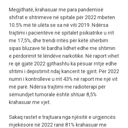
Megjithatë, krahasuar me para pandemisë
shifrat e shtrimeve në spitale për 2022 mbeten
10.5% më të ulëta se sa në viti 2019. Ndërsa
trajtimi i pacientëve në spitalet psikiatrike u rrit
me 17,5%, dhe trendi rritës për këtë shërbim
sipas bluzave të bardha lidhet edhe me shtimin
e përdorimit të lëndëve narkotike. Në raport vihet
re që gjatë 2022 gjithashtu ka pësuar rritje edhe
shtimi i depistimit ndaj kancerit të gjirit. Për 2022
numri i kontrolleve u rrit 43% në raport me një vit
më parë. Ndërsa trajtimi me radioterapi për
sëmundjet tumorale është shtuar 8,5%
krahasuar me vjet.
Sakaq rastet e trajtuara nga njësitë e urgjencës
mjekësore në 2022 ranë 81% krahasuar me