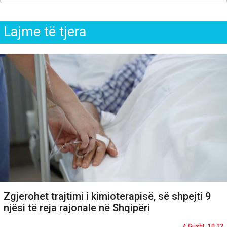
Lajme të tjera
Zgjerohet trajtimi i kimioterapisë, së shpejti 9
njësi të reja rajonale në Shqipëri
4 Gusht, 10:22