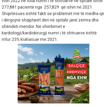
vitin 2022 në total numri i të shtruarve në spitale ishte
277,881 pacientë nga 257,829 që ishin në 2021.
Shqetësues është fakti se problemet më të mëdha që
i dërgojnë shqiptarët deri në spitale janë zemra dhe
shëndeti mendor. Në shërbimet e
kardiologji/kardiokirurgji numri i të shtruarve është
rritur 23% krahasuar me 2021.