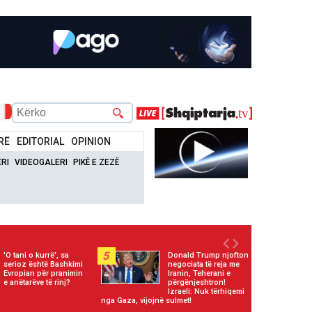
RË
EDITORIAL
OPINION
RI
VIDEOGALERI
PIKË E ZEZË
5
'O tani o kurrë', sa
Donald Trump njofton
serioz është Bashkimi
negociata të reja me
Evropian për pranimin
Iranin, Teherani e
e anëtarëve të rinj?
përgënjeshtron!
Izraeli: Nuk tërhiqemi
nga Gaza, vijojnë sulmet!