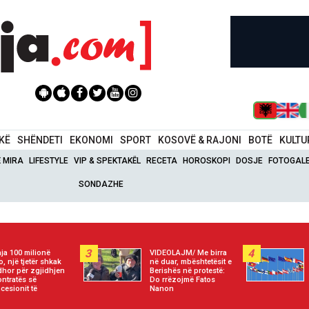
IKË
SHËNDETI
EKONOMI
SPORT
KOSOVË & RAJONI
BOTË
KULTU
Ë MIRA
LIFESTYLE
VIP & SPEKTAKËL
RECETA
HOROSKOPI
DOSJE
FOTOGALE
SONDAZHE
3
4
ja 100 milionë
VIDEOLAJM/ Me birra
o, një tjetër shkak
në duar, mbështetësit e
hor për zgjidhjen
Berishës në protestë:
ontratës së
Do rrëzojmë Fatos
cesionit të
Nanon