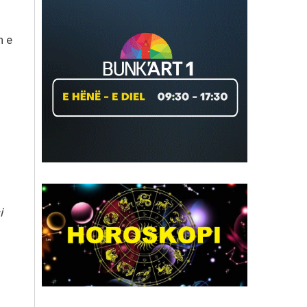
n e
i