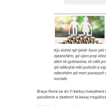
Kjo është një tjetër favor për
njëanshëm, që vijon prej vit
dëm të qytetarëve, të cilët po
që ndikojnë mbi policën e sigu
ndershëm që merr parasysh sje
sociale.
Braçe thotë se do t’i kërkoj menjëherë
pezullimin e zbatimit të kësaj rregullore