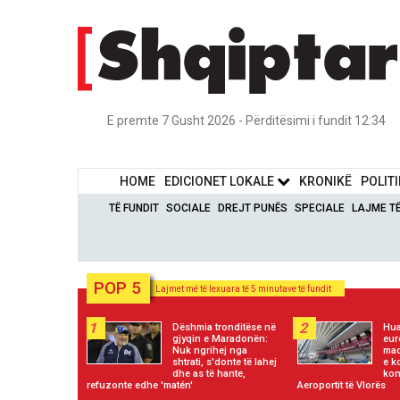
E premte 7 Gusht 2026 - Përditësimi i fundit 12:34
HOME
EDICIONET LOKALE
KRONIKË
POLIT
TË FUNDIT
SOCIALE
DREJT PUNËS
SPECIALE
LAJME T
POP 5
Lajmet më të lexuara të 5 minutave të fundit
1
2
Dëshmia tronditëse në
Hua
gjyqin e Maradonën:
eur
Nuk ngrihej nga
mad
shtrati, s'donte të lahej
e k
dhe as të hante,
kon
refuzonte edhe 'matén'
Aeroportit të Vlorës