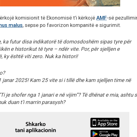
ërkojë komisionit të Ekonomisë t’i kërkojë
AMF
-së pezullimi
nus malus
, sepse po favorizon kompanitë e sigurimit.
 ka futur disa indikatorë të domosdoshëm sipas tyre për
n e historikut të tyre – ndër vite. Por, për sjelljen e
 ky është viti zero. Nuk ka histori!
jo?
janar 2025! Kam 25 vite si i tillë dhe kam sjelljen time në
i je shofer nga 1 janari e në vijim”? Të dhënat e mia, ashtu s
 nuk duan t’i marrin parasysh?