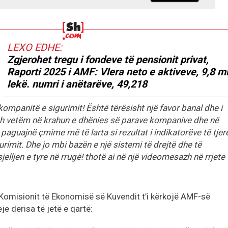
LEXO EDHE:
Zgjerohet tregu i fondeve të pensionit privat,
Raporti 2025 i AMF: Vlera neto e aktiveve, 9,8 m
lekë. numri i anëtarëve, 49,218
 kompanitë e sigurimit! Është tërësisht një favor banal dhe i
esh vetëm në krahun e dhënies së parave kompanive dhe në
 paguajnë çmime më të larta si rezultat i indikatorëve të tjer
rimit. Dhe jo mbi bazën e një sistemi të drejtë dhe të
lljen e tyre në rrugë! thotë ai në një videomesazh në rrjete
 Komisionit të Ekonomisë së Kuvendit t’i kërkojë AMF-së
je derisa të jetë e qartë: