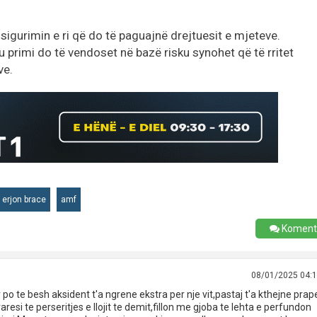
 sigurimin e ri që do të paguajnë drejtuesit e mjeteve.
 primi do të vendoset në bazë risku synohet që të rritet
ve.
erjon brace
amf
Koment
08/01/2025 04:
 po te besh aksident t'a ngrene ekstra per nje vit,pastaj t'a kthejne prap
esi te perseritjes e llojit te demit,fillon me gjoba te lehta e perfundon