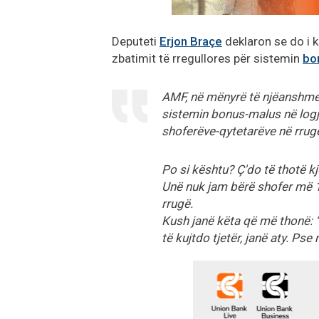
Deputeti
Erjon Braçe
deklaron se do i k
zbatimit të rregullores për sistemin
bo
AMF, në mënyrë të njëanshme,
sistemin bonus-malus në logjikë
shoferëve-qytetarëve në rrugë,
Po si kështu? Ç'do të thotë k
Unë nuk jam bërë shofer më 1 
rrugë.
Kush janë këta që më thonë: “T
të kujtdo tjetër, janë aty. Pse