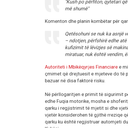
"Kush po përfiton, qytetari që
më shumë"
Komenton dhe planin kombëtar për qark
Qetësohuni se nuk ka asnjë ve
– ndotjen, përfshirë edhe atë
kufizimit të lëvizjes së makin
miratuar, nuk është vendim, ë
Autoriteti i Mbikëqyrjes Financiare
e mir
çmimet që drejtuesit e mjeteve do të 
bazuar në disa faktorë risku.
Në përllogaritjen e primit të sigurimit
edhe Fuqia motorike, mosha e shoferit, 
qarku i regjistrimit të mjetit si dhe vj
vjetër konsiderohen të gjithë rreziqe q
qarku ku është regjistruar automjeti duk