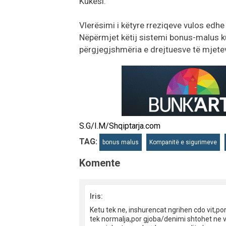
Kukësi.
Vlerësimi i këtyre rreziqeve vulos edhe
Nëpërmjet këtij sistemi bonus-malus ku
përgjegjshmëria e drejtuesve të mjete
S.G/I.M/Shqiptarja.com
TAG:
bonus malus
Kompanitë e sigurimeve
Komente
Iris:
Ketu tek ne, inshurencat ngrihen cdo vit,por
tek normalja,por gjoba/denimi shtohet ne var