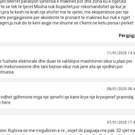
jeri.Merret parasysh vjetersia e makines por dhe zona ku e nget,ka
te se tek te tjeret.Mosha nuk llogaritet,por rekomandohet qe kur je
,pra te kesh ne krah nje shofer me te vjeter, me eksperience per nje
te pergjegjesine per aksidente te pronarit te makines kur nuk e nget
eagim,ju nuk do te keni asgje me shume se c'kemi ne ketu persa i perket
Përgjig
11/01/2025 14:
e fushate elektorale dhe duan te vaHdojne mashtrimin sikur u plasi per
axat mekoncesione dhe tani bejnse sikur nuk jane ata qe vjedhin por
htruesa
08/01/2025 08:
e.vidhet gjithmone mga nje qenefri qe kane krye nje kryeqenef pranndaj
e here
07/01/2025 17:
ion. Kujtova se me rregulloren e re , sivjet do paguaja me pak. 32 vjet m