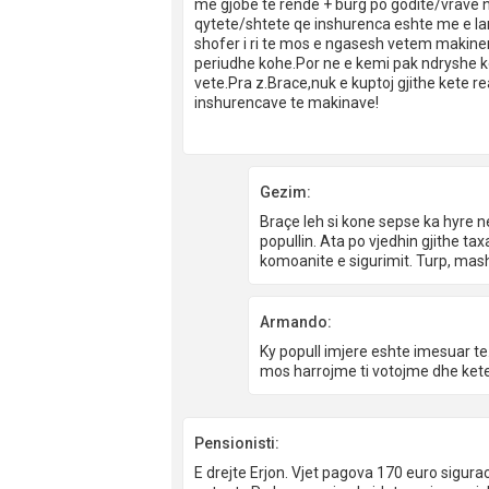
me gjobe te rende + burg po godite/vrave n
qytete/shtete qe inshurenca eshte me e lar
shofer i ri te mos e ngasesh vetem makinen
periudhe kohe.Por ne e kemi pak ndryshe ke
vete.Pra z.Brace,nuk e kuptoj gjithe kete r
inshurencave te makinave!
Gezim:
Braçe leh si kone sepse ka hyre n
popullin. Ata po vjedhin gjithe t
komoanite e sigurimit. Turp, mas
Armando:
Ky popull imjere eshte imesuar t
mos harrojme ti votojme dhe ket
Pensionisti:
E drejte Erjon. Vjet pagova 170 euro sigurac