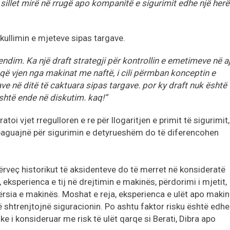
 sillet mirë në rrugë apo kompanitë e sigurimit edhe një herë
ullimin e mjeteve sipas targave.
ndim. Ka një draft strategji për kontrollin e emetimeve në a
 që vjen nga makinat me naftë, i cili përmban konceptin e
ave në ditë të caktuara sipas targave. por ky draft nuk është
shtë ende në diskutim. kaq!”
atoi vjet rregulloren e re për llogaritjen e primit të sigurimit,
paguajnë për sigurimin e detyrueshëm do të diferencohen
 përveç historikut të aksidenteve do të merret në konsideratë
eksperienca e tij në drejtimin e makinës, përdorimi i mjetit,
etërsia e makinës. Moshat e reja, eksperienca e ulët apo makin
ë shtrenjtojnë siguracionin. Po ashtu faktor risku është edhe
e i konsideruar me risk të ulët qarqe si Berati, Dibra apo