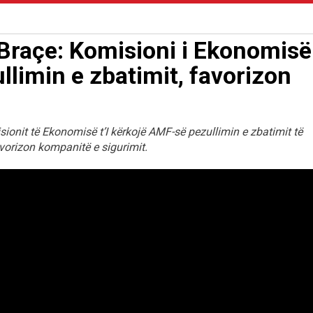
Braçe: Komisioni i Ekonomisë
llimin e zbatimit, favorizon
sionit të Ekonomisë t’I kërkojë AMF-së pezullimin e zbatimit të
vorizon kompanitë e sigurimit.