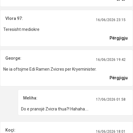
Vlora 97:
16/06/2026 23:15
Teresisht mediokre
Përgjigju
George:
16/06/2026 19:42
Ne ia oftojme Edi Ramen Zvicres per Kryeminister.
Përgjigju
Meliha:
17/06/2026 01:58
Do e pranojë Zvicra thua?! Hahaha....
Koçi:
16/06/2026 18:01