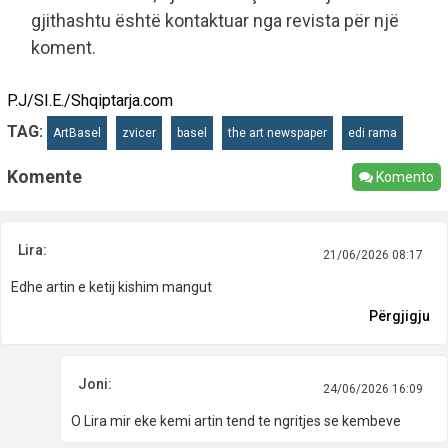
gjithashtu është kontaktuar nga revista për një
koment.
P.J/SI.E./Shqiptarja.com
TAG:
ArtBasel
zvicer
basel
the art newspaper
edi rama
Komente
Komento
Lira:
21/06/2026 08:17
Edhe artin e ketij kishim mangut
Përgjigju
Joni:
24/06/2026 16:09
O Lira mir eke kemi artin tend te ngritjes se kembeve