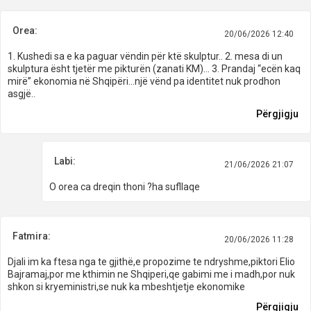
Orea:
20/06/2026 12:40
1. Kushedi sa e ka paguar vëndin për ktë skulptur.. 2. mesa di un
skulptura ësht tjetër me pikturën (zanati KM)… 3. Prandaj “ecën kaq
mirë” ekonomia në Shqipëri…një vënd pa identitet nuk prodhon
asgjë..
Përgjigju
Labi:
21/06/2026 21:07
O orea ca dreqin thoni ?ha sufllaqe
Fatmira:
20/06/2026 11:28
Djali im ka ftesa nga te gjithë,e propozime te ndryshme,piktori Elio
Bajramaj,por me kthimin ne Shqiperi,qe gabimi me i madh,por nuk
shkon si kryeministri,se nuk ka mbeshtjetje ekonomike
Përgjigju