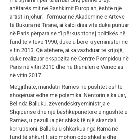
anëtarësimit në Bashkimit Europian, është një
artist i njohur. I formuar në Akademinë e Arteve
të Bukura në Tiranë, ai kaloi disa vite duke punuar
në Paris përpara se t’i përkushtohej politikës në
fund të viteve 1990, duke u bërë kryeministër në
vitin 2013. Që atëherë, ai ka vazhduar të krijojë,
duke realizuar ekspozita në Centre Pompidou në
Paris në vitin 2010 dhe në Bienalen e Venecias
në vitin 2017.
Megjithatë, mandati i Ramës në pushtet është
shoqëruar edhe me polemika. Nëntorin e kaluar,
Belinda Balluku, zëvendëskryeministrja e
Shqipërisë dhe një bashkëpunëtore e ngushtë e
Ramës, u pezullua për shkak të një skandali
korrupsioni. Balluku u shkarkua nga Rama në
fund të shkurtit; ajo mohon çdo shkelje dhe