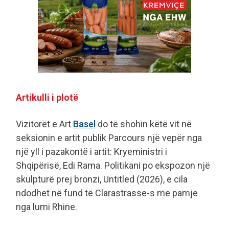
Artikulli i plotë
Vizitorët e Art
Basel
do të shohin këtë vit në
seksionin e artit publik Parcours një vepër nga
një yll i pazakontë i artit: Kryeministri i
Shqipërisë, Edi Rama. Politikani po ekspozon një
skulpturë prej bronzi, Untitled (2026), e cila
ndodhet në fund të Clarastrasse-s me pamje
nga lumi Rhine.