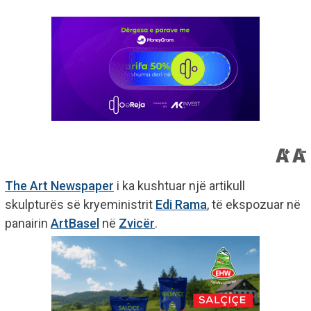
The Art Newspaper
i ka kushtuar një artikull
skulpturës së kryeministrit
Edi Rama
, të ekspozuar në
panairin
ArtBasel
në
Zvicër
.