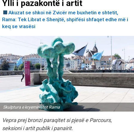
Ylli i pazakontë i artit
Akuzat se shkoi në Zvicër me buxhetin e shtetit,
Rama: Tek Librat e Shenjtë, shpifësi shfaqet edhe më i
keq se vrasësi
Skulptura e kryeministrit Rama
Vepra prej bronzi paraqitet si pjesë e Parcours,
seksioni i artit publik i panairit.