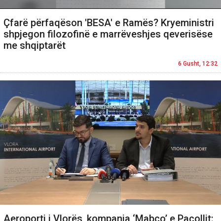
Çfarë përfaqëson 'BESA' e Ramës? Kryeministri
shpjegon filozofinë e marrëveshjes qeverisëse
me shqiptarët
6 Gusht, 12:32
Aeroporti i Vlorës, kompania ‘Mabco’ e Pacollit: