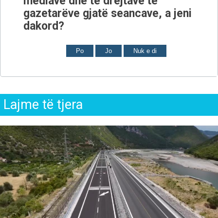
mediave dhe të drejtave të
gazetarëve gjatë seancave, a jeni
dakord?
Po
Jo
Nuk e di
Lajme të tjera