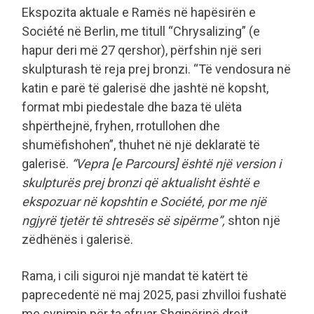
Ekspozita aktuale e Ramës në hapësirën e
Société në Berlin, me titull “Chrysalizing” (e
hapur deri më 27 qershor), përfshin një seri
skulpturash të reja prej bronzi. “Të vendosura në
katin e parë të galerisë dhe jashtë në kopsht,
format mbi piedestale dhe baza të ulëta
shpërthejnë, fryhen, rrotullohen dhe
shumëfishohen”, thuhet në një deklaratë të
galerisë.
“Vepra [e Parcours] është një version i
skulpturës prej bronzi që aktualisht është e
ekspozuar në kopshtin e Société, por me një
ngjyrë tjetër të shtresës së sipërme”,
shton një
zëdhënës i galerisë.
Rama, i cili siguroi një mandat të katërt të
paprecedentë në maj 2025, pasi zhvilloi fushatë
me synimin për ta afruar Shqipërinë drejt