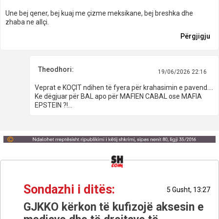
Une bej qener, bej kuaj me çizme meksikane, bej breshka dhe
zhaba ne allçi.
Përgjigju
Theodhori:
19/06/2026 22:16
Veprat e KOÇIT ndihen të fyera për krahasimin e pavend....
Ke dëgjuar për BAL apo për MAFIEN CABAL ose MAFIA
EPSTEIN ?!...
Sondazhi i ditës:
5 Gusht, 13:27
GJKKO kërkon të kufizojë aksesin e