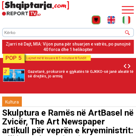
Zjarri në Cikallesh të Kavajës, banesat në rrezik, po punon për
shuarjen avioni ‘Air Tractor’
POP 5
Lajmet më të lexuara të 5 minutave të fundit
2
Gazetarë, prokurorë e gjykatës të GJKKO-së janë aleatë të
së drejtës, jo armiq
Kultura
Skulptura e Ramës në ArtBasel në
Zvicër, The Art Newspaper
artikull për veprën e kryeministrit: