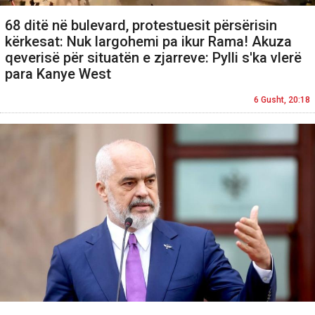
68 ditë në bulevard, protestuesit përsërisin
kërkesat: Nuk largohemi pa ikur Rama! Akuza
qeverisë për situatën e zjarreve: Pylli s'ka vlerë
para Kanye West
6 Gusht, 20:18