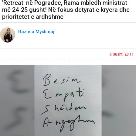
'Retreat' në Pogradec, Rama mbledh ministrat
më 24-25 gusht! Në fokus detyrat e kryera dhe
prioritetet e ardhshme
Raziela Myslimaj
6 Gusht, 20:11