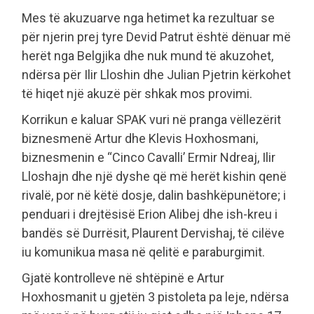
Mes të akuzuarve nga hetimet ka rezultuar se
për njerin prej tyre Devid Patrut është dënuar më
herët nga Belgjika dhe nuk mund të akuzohet,
ndërsa për Ilir Lloshin dhe Julian Pjetrin kërkohet
të hiqet një akuzë për shkak mos provimi.
Korrikun e kaluar SPAK vuri në pranga vëllezërit
biznesmenë Artur dhe Klevis Hoxhosmani,
biznesmenin e “Cinco Cavalli’ Ermir Ndreaj, Ilir
Lloshajn dhe një dyshe që më herët kishin qenë
rivalë, por në këtë dosje, dalin bashkëpunëtore; i
penduari i drejtësisë Erion Alibej dhe ish-kreu i
bandës së Durrësit, Plaurent Dervishaj, të cilëve
iu komunikua masa në qelitë e paraburgimit.
Gjatë kontrolleve në shtëpinë e Artur
Hoxhosmanit u gjetën 3 pistoleta pa leje, ndërsa