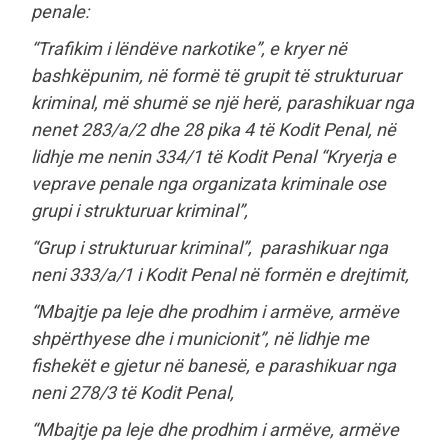
penale:
“Trafikim i lëndëve narkotike”, e kryer në
bashkëpunim, në formë të grupit të strukturuar
kriminal, më shumë se një herë, parashikuar nga
nenet 283/a/2 dhe 28 pika 4 të Kodit Penal, në
lidhje me nenin 334/1 të Kodit Penal “Kryerja e
veprave penale nga organizata kriminale ose
grupi i strukturuar kriminal”,
“Grup i strukturuar kriminal”, parashikuar nga
neni 333/a/1 i Kodit Penal në formën e drejtimit,
“Mbajtje pa leje dhe prodhim i armëve, armëve
shpërthyese dhe i municionit”, në lidhje me
fishekët e gjetur në banesë, e parashikuar nga
neni 278/3 të Kodit Penal,
“Mbajtje pa leje dhe prodhim i armëve, armëve