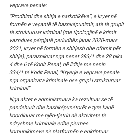
veprave penale:
“Prodhimi dhe shitja e narkotikëve”, e kryer në
formën e veçantë të bashkëpunimit, atë të grupit
të strukturuar kriminal (me tipologjinë e krimit
vazhdues përgjatë periudhës janar 2020-mars
2021, kryer në formën e shitjesh dhe ofrimit për
shitje), parashikuar nga nenet 283/1 dhe 28 pika
4 dhe 6 të Kodit Penal, në lidhje me nenin
334/1 të Kodit Penal, “Kryerje e veprave penale
nga organizata kriminale ose grupi i strukturuar
kriminal”.
Nga aktet e administruara ka rezultuar se të
pandehurit dhe bashkëpunëtorët e tyre kanë
koordinuar me njëri-tjetrin në aktivitete të
ndryshme kriminale edhe përmes
komunikimeve në platformën e enkriptuar