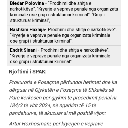
Bledar Polovina
- “Prodhimi dhe shitja e
narkotikëve”, “Kryerje e veprave penale nga organizata
kriminale ose grup i strukturuar kriminal”, “Grup i
strukturuar kriminal”,
Bashkim Haxhija
- Prodhimi dhe shitja e narkotikëve”,
“Kryerje e veprave penale nga organizata kriminale
ose grupi i strukturuar kriminal”.
Endrit Sinani
- Prodhimi dhe shitja e narkotikëve”,
“Kryerje e veprave penale nga organizata kriminale
ose grupi i strukturuar kriminal”.
Njoftimi i SPAK:
Prokuroria e Posaçme përfundoi hetimet dhe ka
dërguar në Gjykatën e Posaçme të Shkallës së
Parë kërkesën për gjykim të procedimit penal nr.
184/3 të vitit 2024, në ngarkim të 15 të
pandehurve, të akuzuar si më poshtë vijon:
Artur Hoxhosmani, për kryerjen e veprave