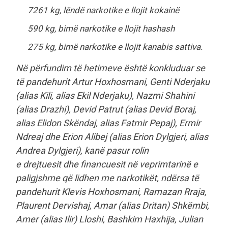
7261 kg, lëndë narkotike e llojit kokainë
590 kg, bimë narkotike e llojit hashash
275 kg, bimë narkotike e llojit kanabis sattiva.
Në përfundim të hetimeve është konkluduar se
të pandehurit Artur Hoxhosmani, Genti Nderjaku
(alias Kili, alias Ekil Nderjaku), Nazmi Shahini
(alias Drazhi), Devid Patrut (alias Devid Boraj,
alias Elidon Skëndaj, alias Fatmir Pepaj), Ermir
Ndreaj dhe Erion Alibej (alias Erion Dylgjeri, alias
Andrea Dylgjeri), kanë pasur rolin
e drejtuesit dhe financuesit në veprimtarinë e
paligjshme që lidhen me narkotikët, ndërsa të
pandehurit Klevis Hoxhosmani, Ramazan Rraja,
Plaurent Dervishaj, Amar (alias Dritan) Shkëmbi,
Amer (alias Ilir) Lloshi, Bashkim Haxhija, Julian