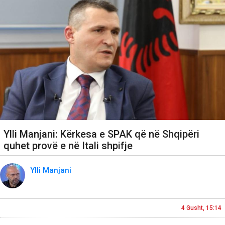
Ylli Manjani: Kërkesa e SPAK që në Shqipëri
quhet provë e në Itali shpifje
Ylli Manjani
4 Gusht, 15:14