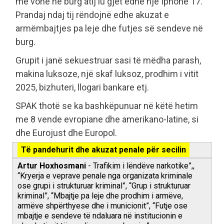
më vonë në burg atij iu gjet edhe një Iphone 17.
Prandaj ndaj tij rëndojnë edhe akuzat e
armëmbajtjes pa leje dhe futjes së sendeve në
burg.
Grupit i janë sekuestruar sasi të mëdha parash,
makina luksoze, një skaf luksoz, prodhim i vitit
2025, bizhuteri, llogari bankare etj.
SPAK thotë se ka bashkëpunuar në këtë hetim
me 8 vende evropiane dhe amerikano-latine, si
dhe Eurojust dhe Europol.
Të pandehurit dhe akuzat penale për secilin
Artur Hoxhosmani
- Trafikim i lëndëve narkotike”,,
“Kryerja e veprave penale nga organizata kriminale
ose grupi i strukturuar kriminal”, “Grup i strukturuar
kriminal”, “Mbajtje pa leje dhe prodhim i armëve,
armëve shpërthyese dhe i municionit”, “Futje ose
mbajtje e sendeve të ndaluara në institucionin e