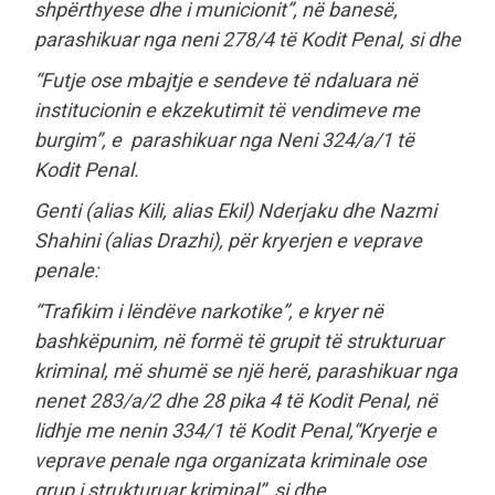
shpërthyese dhe i municionit”, në banesë,
parashikuar nga neni 278/4 të Kodit Penal, si dhe
“Futje ose mbajtje e sendeve të ndaluara në
institucionin e ekzekutimit të vendimeve me
burgim”, e parashikuar nga Neni 324/a/1 të
Kodit Penal.
Genti (alias Kili, alias Ekil) Nderjaku dhe Nazmi
Shahini (alias Drazhi), për kryerjen e veprave
penale:
“Trafikim i lëndëve narkotike”, e kryer në
bashkëpunim, në formë të grupit të strukturuar
kriminal, më shumë se një herë, parashikuar nga
nenet 283/a/2 dhe 28 pika 4 të Kodit Penal, në
lidhje me nenin 334/1 të Kodit Penal,“Kryerje e
veprave penale nga organizata kriminale ose
grup i strukturuar kriminal”, si dhe