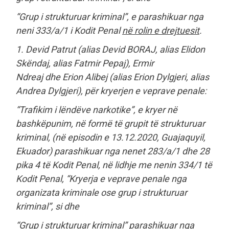
“Grup i strukturuar kriminal”, e parashikuar nga
neni 333/a/1 i Kodit Penal
në rolin e drejtuesit
.
1. Devid Patrut (alias Devid BORAJ, alias Elidon
Skëndaj, alias Fatmir Pepaj), Ermir
Ndreaj dhe Erion Alibej (alias Erion Dylgjeri, alias
Andrea Dylgjeri), për kryerjen e veprave penale:
“Trafikim i lëndëve narkotike”, e kryer në
bashkëpunim, në formë të grupit të strukturuar
kriminal, (në episodin e 13.12.2020, Guajaquyil,
Ekuador) parashikuar nga nenet 283/a/1 dhe 28
pika 4 të Kodit Penal, në lidhje me nenin 334/1 të
Kodit Penal, “Kryerja e veprave penale nga
organizata kriminale ose grup i strukturuar
kriminal”, si dhe
“Grup i strukturuar kriminal” parashikuar nga