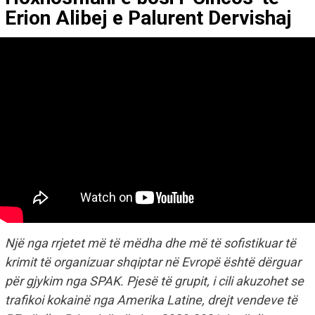
Erion Alibej e Palurent Dervishaj
Një nga rrjetet më të mëdha dhe më të sofistikuar të
krimit të organizuar shqiptar në Evropë është dërguar
për gjykim nga SPAK. Pjesë të grupit, i cili akuzohet se
trafikoi kokainë nga Amerika Latine, drejt vendeve të