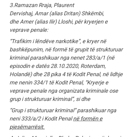
3.Ramazan Rraja, Plaurent
Dervishaj, Amar (alias Dritan) Shkëmbi,
dhe Amer (alias Ilir) Lloshi, për kryerjen e
veprave penale:
“Trafikim i lëndëve narkotike”, e kryer në
bashkëpunim, në formë të grupit të strukturuar
kriminal parashikuar nga nenet 283/a/1 (në
episodin e datës 28.10.2020, Roterdam,
Holandë) dhe 28 pika 4 të Kodit Penal, në lidhje
me nenin 334/1 të Kodit Penal, “Kryerje e
veprave penale nga organizata kriminale ose
grup i strukturuar kriminal”, si dhe
“Grup i strukturuar kriminal” parashikuar nga
neni 333/a/2 i Kodit Penal
në formën e
pjesëmarrësit.