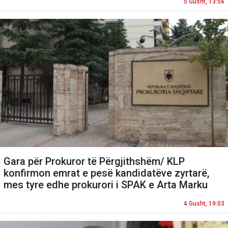
5 Gusht, 13:56
Gara për Prokuror të Përgjithshëm/ KLP
konfirmon emrat e pesë kandidatëve zyrtarë,
mes tyre edhe prokurori i SPAK e Arta Marku
4 Gusht, 19:03