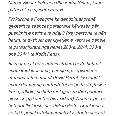
Meçaj, Bledar Polovina dhe Endrit Sinani, kanë
patur rolin e pjesëmarrësve.
Prokuroria e Posaçme ka depozituar pranë
gjyqtarit të seancës paraprake kërkesën për
pushimin e hetimeve ndaj 3 (tre) personave nën
hetim, të dyshuar për kryerjen e veprave penale
të parashikuara nga nenet 283/a, 28/4, 333/a
dhe 334/1 të Kodit Penal.
Bazuar në aktet e administruara gjatë hetimit,
është konkluduar se, për një nga episodet e
atribuuara të hetuarit Devid Patrut, ky i fundit
është dënuar nga autoritetet belge të drejtësisë.
Për rrjedhojë, në këtë rast gjen zbatim parimi i
gjësë së gjykuar (ne bis in idem). Ndërsa, për të
hetuarit Ilir Lloshi dhe Julian Pjetri u konkludua
se fakti penal i atribuuar nuk ekzistonte ose nuk