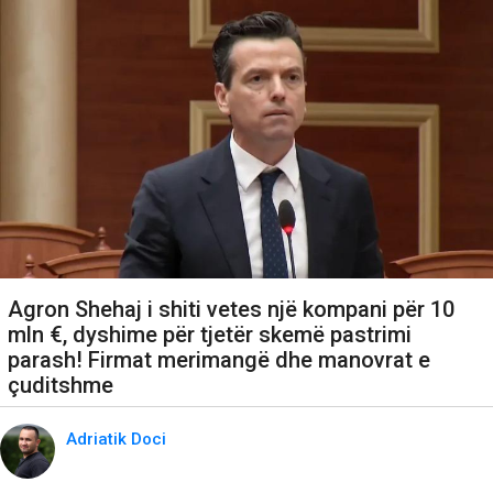
Agron Shehaj i shiti vetes një kompani për 10
mln €, dyshime për tjetër skemë pastrimi
parash! Firmat merimangë dhe manovrat e
çuditshme
Adriatik Doci