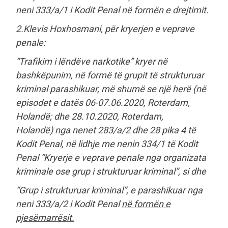
neni 333/a/1 i Kodit Penal
në formën e drejtimit.
2.Klevis Hoxhosmani, për kryerjen e veprave
penale:
“Trafikim i lëndëve narkotike” kryer në
bashkëpunim, në formë të grupit të strukturuar
kriminal parashikuar, më shumë se një herë (në
episodet e datës 06-07.06.2020, Roterdam,
Holandë; dhe 28.10.2020, Roterdam,
Holandë) nga nenet 283/a/2 dhe 28 pika 4 të
Kodit Penal, në lidhje me nenin 334/1 të Kodit
Penal “Kryerje e veprave penale nga organizata
kriminale ose grup i strukturuar kriminal”, si dhe
“Grup i strukturuar kriminal”, e parashikuar nga
neni 333/a/2 i Kodit Penal
në formën e
pjesëmarrësit.