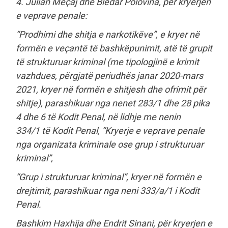
4. Julian Meçaj dhe Bledar Polovina, për kryerjen
e veprave penale:
“Prodhimi dhe shitja e narkotikëve”, e kryer në
formën e veçantë të bashkëpunimit, atë të grupit
të strukturuar kriminal (me tipologjinë e krimit
vazhdues, përgjatë periudhës janar 2020-mars
2021, kryer në formën e shitjesh dhe ofrimit për
shitje), parashikuar nga nenet 283/1 dhe 28 pika
4 dhe 6 të Kodit Penal, në lidhje me nenin
334/1 të Kodit Penal, “Kryerje e veprave penale
nga organizata kriminale ose grup i strukturuar
kriminal”,
“Grup i strukturuar kriminal”, kryer në formën e
drejtimit, parashikuar nga neni 333/a/1 i Kodit
Penal.
Bashkim Haxhija dhe Endrit Sinani, për kryerjen e