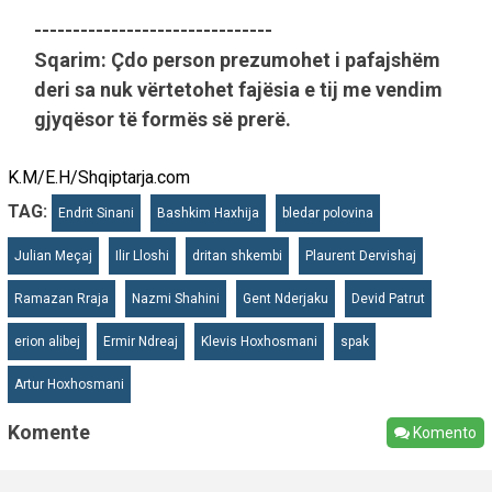
-------------------------------
Sqarim: Çdo person prezumohet i pafajshëm
deri sa nuk vërtetohet fajësia e tij me vendim
gjyqësor të formës së prerë.
K.M/E.H/Shqiptarja.com
TAG:
Endrit Sinani
Bashkim Haxhija
bledar polovina
Julian Meçaj
Ilir Lloshi
dritan shkembi
Plaurent Dervishaj
Ramazan Rraja
Nazmi Shahini
Gent Nderjaku
Devid Patrut
erion alibej
Ermir Ndreaj
Klevis Hoxhosmani
spak
Artur Hoxhosmani
Komente
Komento