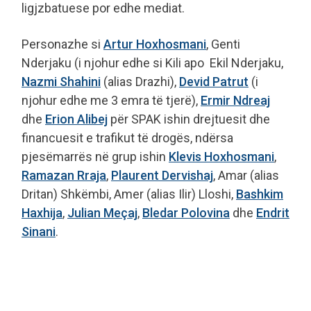
ligjzbatuese por edhe mediat.
Personazhe si
Artur Hoxhosmani
, Genti
Nderjaku (i njohur edhe si Kili apo Ekil Nderjaku,
Nazmi Shahini
(alias Drazhi),
Devid Patrut
(i
njohur edhe me 3 emra të tjerë),
Ermir Ndreaj
dhe
Erion Alibej
për SPAK ishin drejtuesit dhe
financuesit e trafikut të drogës, ndërsa
pjesëmarrës në grup ishin
Klevis Hoxhosmani
,
Ramazan Rraja
,
Plaurent Dervishaj
, Amar (alias
Dritan) Shkëmbi, Amer (alias Ilir) Lloshi,
Bashkim
Haxhija
,
Julian Meçaj
,
Bledar Polovina
dhe
Endrit
Sinani
.