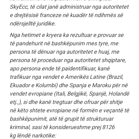
SkyEcc, të cilat janë administruar nga autoritetet
e drejtësisë franceze në kuadër të ndihmës së
ndërsjelltë juridike.
Nga hetimet e kryera ka rezultuar e provuar se
të pandehurit në bashkëpunim mes tyre, me
persona të dënuar nga autoritetet e huaj, me
persona të proceduar nga autoritetet shqiptare,
apo persona ende të paidentifikuar, kanë
trafikuar nga vendet e Amerikës Latine (Brazil,
Ekuador e Kolumbi) dhe Spanja e Maroku për në
vendet evropiane (Itali, Belgjikë, Spanjë, Holandë
etj.,), si dhe kanë tregtuar dhe ofruar për shitje
në këto shtete evropiane në formën e veçantë të
bashkëpunimit, atë të grupit të strukturuar
kriminal, sasi të konsiderueshme prej 8126
kg lëndë narkotike: