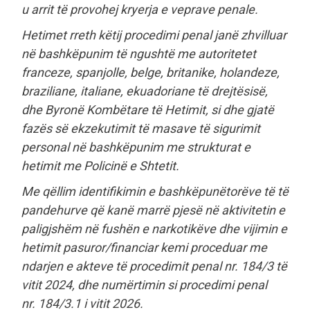
u arrit të provohej kryerja e veprave penale.
Hetimet rreth këtij procedimi penal janë zhvilluar
në bashkëpunim të ngushtë me autoritetet
franceze, spanjolle, belge, britanike, holandeze,
braziliane, italiane, ekuadoriane të drejtësisë,
dhe Byronë Kombëtare të Hetimit, si dhe gjatë
fazës së ekzekutimit të masave të sigurimit
personal në bashkëpunim me strukturat e
hetimit me Policinë e Shtetit.
Me qëllim identifikimin e bashkëpunëtorëve të të
pandehurve që kanë marrë pjesë në aktivitetin e
paligjshëm në fushën e narkotikëve dhe vijimin e
hetimit pasuror/financiar kemi proceduar me
ndarjen e akteve të procedimit penal nr. 184/3 të
vitit 2024, dhe numërtimin si procedimi penal
nr. 184/3.1 i vitit 2026.