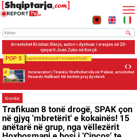
Arrestohet Kristian Sterjo, autori i dyshuar i vrasjes së 20-
vjeçarit Joan Zuko në Korçë
POP 5
Lajmet më të lexuara të 5 minutave të fundit
4
Inceneratori i Tiranës/ Rrethohet vila në Palasë, arrestohet
Renardo Nallbani! Në kërkim prej dy vitesh
Kronikë
Trafikuan 8 tonë drogë, SPAK çon
në gjyq 'mbretërit' e kokainës! 15
anëtarë në grup, nga vëllezërit
Hoxhosmani e bosi i 'Cincos' te