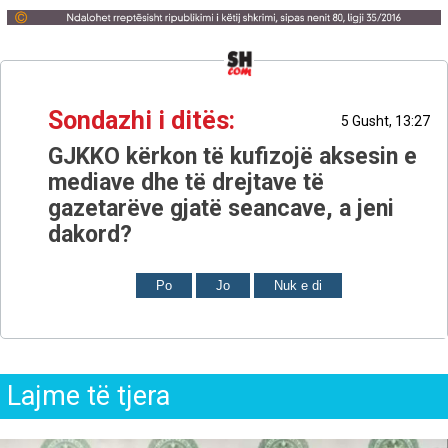
Sondazhi i ditës:
5 Gusht, 13:27
GJKKO kërkon të kufizojë aksesin e
mediave dhe të drejtave të
gazetarëve gjatë seancave, a jeni
dakord?
Po
Jo
Nuk e di
Lajme të tjera