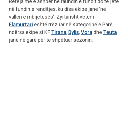
Beteja më e ashpër në raundin e fundit do të jetë
në fundin e renditjes, ku disa ekipe janë 'në
vallen e mbijetesës'. Zyrtarisht vetëm
Flamurtari
është rrëzuar në Kategorinë e Parë,
ndërsa ekipe si KF
Tirana
,
Bylis
,
Vora
dhe
Teuta
janë në garë për të shpëtuar sezonin.