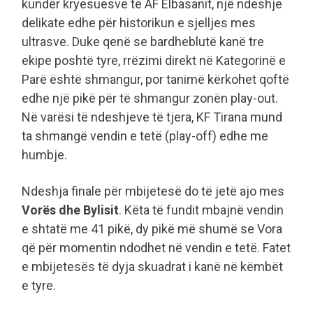
kundër kryesuesve të AF Elbasanit, një ndeshje
delikate edhe për historikun e sjelljes mes
ultrasve. Duke qenë se bardheblutë kanë tre
ekipe poshtë tyre, rrëzimi direkt në Kategorinë e
Parë është shmangur, por tanimë kërkohet qoftë
edhe një pikë për të shmangur zonën play-out.
Në varësi të ndeshjeve të tjera, KF Tirana mund
ta shmangë vendin e tetë (play-off) edhe me
humbje.
Ndeshja finale për mbijetesë do të jetë ajo mes
Vorës dhe Bylisit
. Këta të fundit mbajnë vendin
e shtatë me 41 pikë, dy pikë më shumë se Vora
që për momentin ndodhet në vendin e tetë. Fatet
e mbijetesës të dyja skuadrat i kanë në këmbët
e tyre.