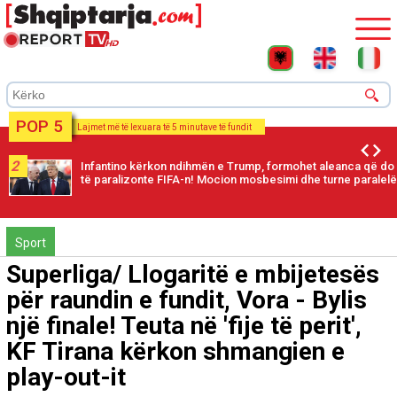
POP 5
Lajmet më të lexuara të 5 minutave të fundit
2
Infantino kërkon ndihmën e Trump, formohet aleanca që do
të paralizonte FIFA-n! Mocion mosbesimi dhe turne paralelë
Sport
Superliga/ Llogaritë e mbijetesës
për raundin e fundit, Vora - Bylis
një finale! Teuta në 'fije të perit',
KF Tirana kërkon shmangien e
play-out-it