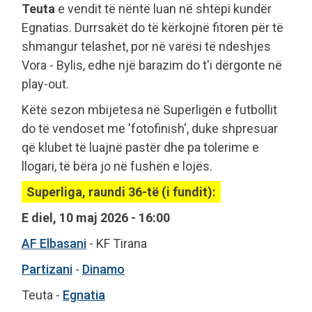
Teuta
e vendit të nëntë luan në shtëpi kundër
Egnatias. Durrsakët do të kërkojnë fitoren për të
shmangur telashet, por në varësi të ndeshjes
Vora - Bylis, edhe një barazim do t'i dërgonte në
play-out.
Këtë sezon mbijetesa në Superligën e futbollit
do të vendoset me 'fotofinish', duke shpresuar
që klubet të luajnë pastër dhe pa tolerime e
llogari, të bëra jo në fushën e lojës.
Superliga, raundi 36-të (i fundit):
E diel, 10 maj 2026 - 16:00
AF Elbasani
- KF Tirana
Partizani
-
Dinamo
Teuta -
Egnatia