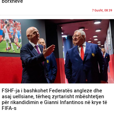
borxheve
7 Gusht, 08:39
FSHF-ja i bashkohet Federatës angleze dhe
asaj uellsiane, tërheq zyrtarisht mbështetjen
për rikandidimin e Gianni Infantinos në krye të
FIFA-s