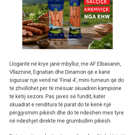
Llogaritë në krye janë mbyllur, me AF Elbasanin,
Vllazninë, Egnatian dhe Dinamon që e kanë
siguruar një vend në 'Final 4', mini-turneun që do
të zhvillohet për të mësuar skuadrën kampione
të këtij sezoni. Pas javës së fundit, katër
skuadrat e renditura të parat do të kenë një
përgjysmim pikësh dhe do të ndeshen mes tyre
në ndeshjet direkte me grumbullim pikësh.