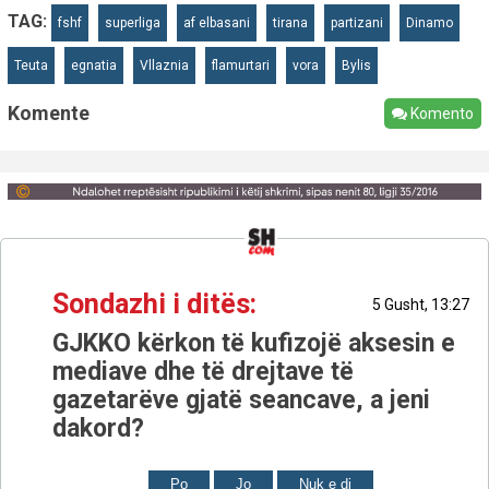
TAG:
fshf
superliga
af elbasani
tirana
partizani
Dinamo
Teuta
egnatia
Vllaznia
flamurtari
vora
Bylis
Komente
Komento
Sondazhi i ditës:
5 Gusht, 13:27
GJKKO kërkon të kufizojë aksesin e
mediave dhe të drejtave të
gazetarëve gjatë seancave, a jeni
dakord?
Po
Jo
Nuk e di