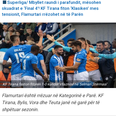
Superliga/ Mbyllet raundi i parafundit, mësohen
skuadrat e ‘Final 4’! KF Tirana fiton ‘Klasiken’ mes
tensionit, Flamurtari rrëzohet në të Parën
KF Tirana feston fitoren 1-0 kundër Vllaznisë në 'Selman Stërmasi'
Flamurtari është rrëzuar në Kategorinë e Parë. KF
Tirana, Bylis, Vora dhe Teuta janë në garë për të
shpëtuar sezonin.