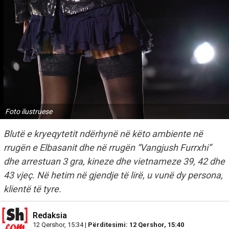
Foto ilustruese
Blutë e kryeqytetit ndërhynë në këto ambiente në
rrugën e Elbasanit dhe në rrugën “Vangjush Furrxhi”
dhe arrestuan 3 gra, kineze dhe vietnameze 39, 42 dhe
43 vjeç. Në hetim në gjendje të lirë, u vunë dy persona,
klientë të tyre.
Redaksia
12 Qershor, 15:34 |
Përditesimi: 12 Qershor, 15:40