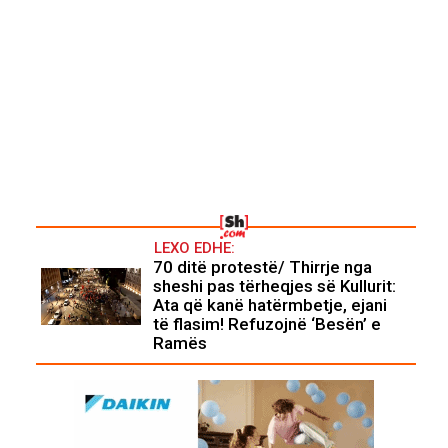
LEXO EDHE:
70 ditë protestë/ Thirrje nga
sheshi pas tërheqjes së Kullurit:
Ata që kanë hatërmbetje, ejani
të flasim! Refuzojnë ‘Besën’ e
Ramës