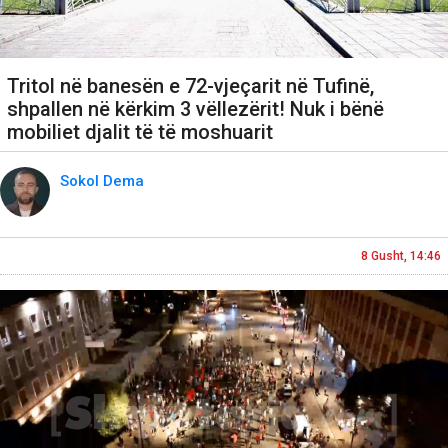
Tritol në banesën e 72-vjeçarit në Tufinë,
shpallen në kërkim 3 vëllezërit! Nuk i bënë
mobiliet djalit të të moshuarit
Sokol Dema
8 Gusht, 14:46