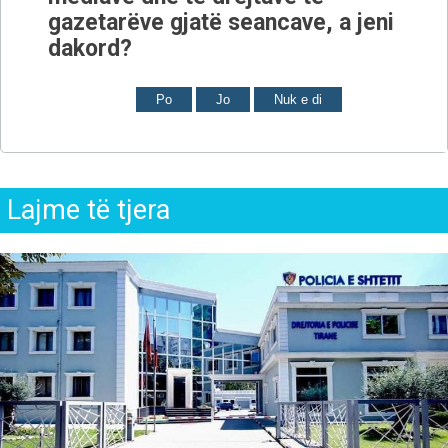
gazetarëve gjatë seancave, a jeni
dakord?
Po
Jo
Nuk e di
Lajme të tjera