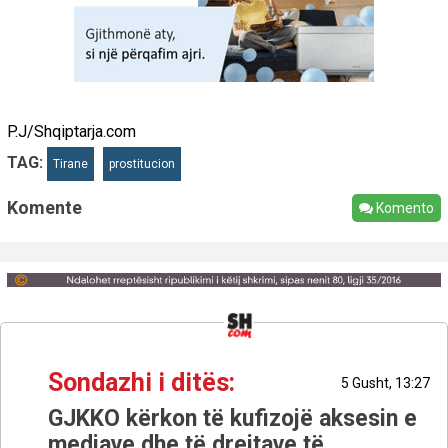
P.J/Shqiptarja.com
TAG:
Tirane
prostitucion
Komente
Komento
Sondazhi i ditës:
5 Gusht, 13:27
GJKKO kërkon të kufizojë aksesin e
mediave dhe të drejtave të