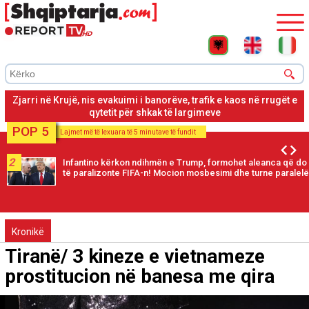
Zjarri në Krujë, banorët largohen pas thirrjes për evakuim për
shkak të rrezikut nga zjarri
POP 5
Lajmet më të lexuara të 5 minutave të fundit
2
Infantino kërkon ndihmën e Trump, formohet aleanca që do
të paralizonte FIFA-n! Mocion mosbesimi dhe turne paralelë
Kronikë
Tiranë/ 3 kineze e vietnameze
prostitucion në banesa me qira