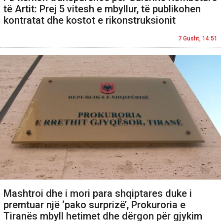
të Artit: Prej 5 vitesh e mbyllur, të publikohen
kontratat dhe kostot e rikonstruksionit
7 Gusht, 14:51
Mashtroi dhe i mori para shqiptares duke i
premtuar një ‘pako surprizë’, Prokuroria e
Tiranës mbyll hetimet dhe dërgon për gjykim