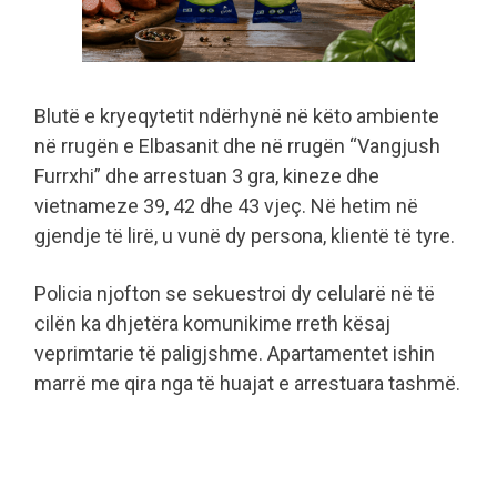
Blutë e kryeqytetit ndërhynë në këto ambiente
në rrugën e Elbasanit dhe në rrugën “Vangjush
Furrxhi” dhe arrestuan 3 gra, kineze dhe
vietnameze 39, 42 dhe 43 vjeç. Në hetim në
gjendje të lirë, u vunë dy persona, klientë të tyre.
Policia njofton se sekuestroi dy celularë në të
cilën ka dhjetëra komunikime rreth kësaj
veprimtarie të paligjshme. Apartamentet ishin
marrë me qira nga të huajat e arrestuara tashmë.