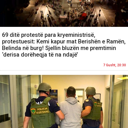
69 ditë protestë para kryeministrisë,
protestuesit: Kemi kapur mat Berishën e Ramën,
Belinda në burg! Sjellin bluzën me premtimin
‘derisa dorëheqja të na ndajë’
7 Gusht, 20:30