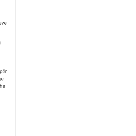
eve
ë
 për
jë
dhe