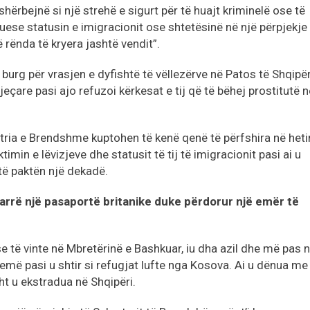
ërbejnë si një strehë e sigurt për të huajt kriminelë ose të
uese statusin e imigracionit ose shtetësinë në një përpjekje
rënda të kryera jashtë vendit”.
rg për vrasjen e dyfishtë të vëllezërve në Patos të Shqipër
jeçare pasi ajo refuzoi kërkesat e tij që të bëhej prostitutë n
tria e Brendshme kuptohen të kenë qenë të përfshira në het
min e lëvizjeve dhe statusit të tij të imigracionit pasi ai u
 të paktën një dekadë.
marrë një pasaportë britanike duke përdorur një emër të
 se të vinte në Mbretërinë e Bashkuar, iu dha azil dhe më pas n
emë pasi u shtir si refugjat lufte nga Kosova. Ai u dënua me
t u ekstradua në Shqipëri.