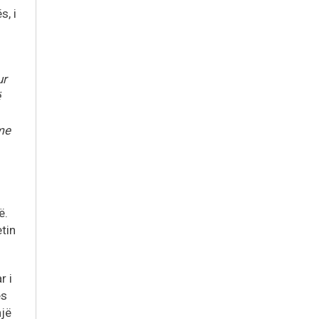
s, i
ur
ë
me
ë.
tin
r i
es
një