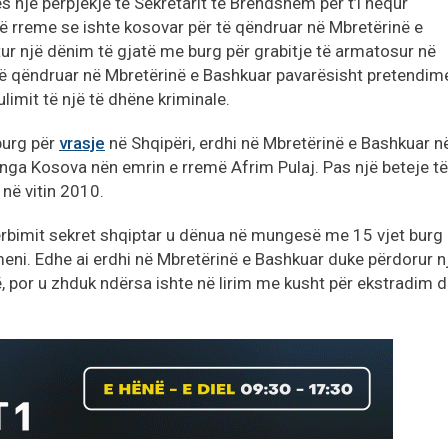
s një përpjekje të Sekretarit të Brendshëm për t’i hequr
të rreme se ishte kosovar për të qëndruar në Mbretërinë e
tur një dënim të gjatë me burg për grabitje të armatosur në
r të qëndruar në Mbretërinë e Bashkuar pavarësisht pretendim
imit të një të dhëne kriminale.
 burg për
vrasje
në Shqipëri, erdhi në Mbretërinë e Bashkuar n
t nga Kosova nën emrin e rremë Afrim Pulaj. Pas një beteje të
 në vitin 2010.
ërbimit sekret shqiptar u dënua në mungesë me 15 vjet burg
eni. Edhe ai erdhi në Mbretërinë e Bashkuar duke përdorur n
ë, por u zhduk ndërsa ishte në lirim me kusht për ekstradim 