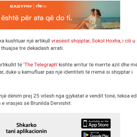
ka kushtuar një artikull
vrasësit shqiptar, Sokol Hoxha, i cili u
 thuajse tre dekadash arrati.
rtikullit të
‘The Telegraph’
kishte arritur të merrte azil dhe m
, duke u kamufluar pas një identiteti të rremë si shqiptar i
 një dënim prej 25 vitesh nga gjykatat e vendit tonë, teksa e
 e vrasjes së Brunilda Dervishit.