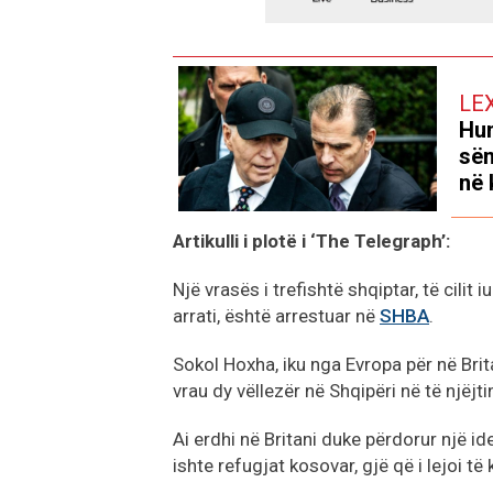
LE
Hun
sëm
në 
Artikulli i plotë i ‘The Telegraph’:
Një vrasës i trefishtë shqiptar, të cili
arrati, është arrestuar në
SHBA
.
Sokol Hoxha, iku nga Evropa për në Brita
vrau dy vëllezër në Shqipëri në të njëjtin
Ai erdhi në Britani duke përdorur një 
ishte refugjat kosovar, gjë që i lejoi të