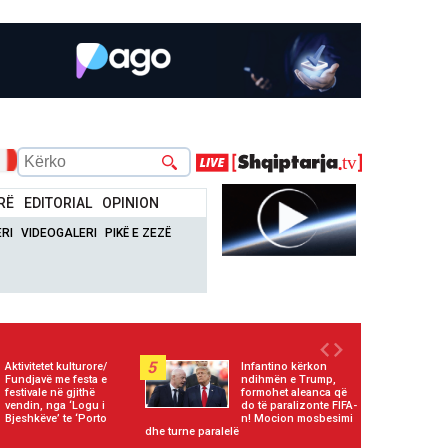
RË
EDITORIAL
OPINION
RI
VIDEOGALERI
PIKË E ZEZË
5
Aktivitetet kulturore/
Infantino kërkon
Fundjavë me festa e
ndihmën e Trump,
festivale në gjithë
formohet aleanca që
vendin, nga ‘Logu i
do të paralizonte FIFA-
Bjeshkëve’ te ‘Porto
n! Mocion mosbesimi
dhe turne paralelë