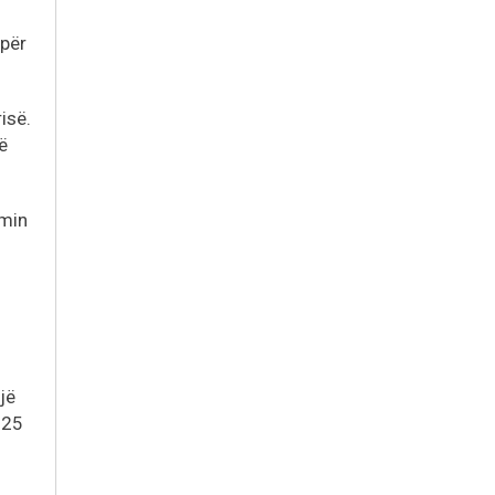
 për
isë.
ë
imin
jë
 25