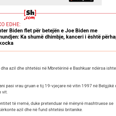
XO EDHE:
ter Biden flet për betejën e Joe Biden me
undjen: Ka shumë dhimbje, kanceri i është përha
kocka
t iu dha azil dhe shtetësi në Mbretërinë e Bashkuar ndërsa isht
ni pasi vrau gruan e tij 19-vjeçare në vitin 1997 në Belgjikë
 vit.
identitet të rremë, duke pretenduar në mënyrë mashtruese se
 kërkonte azil dhe në fund shtetësi britanike.