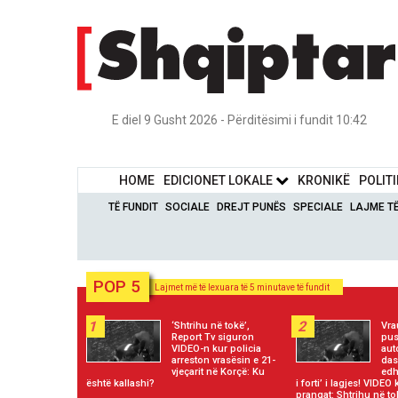
E diel 9 Gusht 2026 - Përditësimi i fundit 10:42
HOME
EDICIONET LOKALE
KRONIKË
POLIT
TË FUNDIT
SOCIALE
DREJT PUNËS
SPECIALE
LAJME T
POP 5
Lajmet më të lexuara të 5 minutave të fundit
1
2
‘Shtrihu në tokë’,
Vra
Report Tv siguron
pus
VIDEO-n kur policia
aut
arreston vrasësin e 21-
das
vjeçarit në Korçë: Ku
edh
është kallashi?
i forti’ i lagjes! VIDEO 
prangat: Shtrihu në to