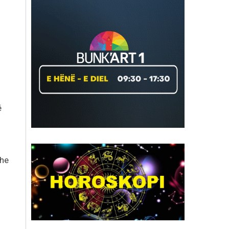
ë
dhe