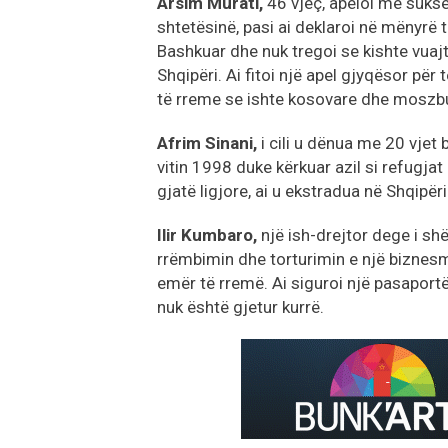
Arsim Murati,
46 vjeç, apeloi me sukse
shtetësinë, pasi ai deklaroi në mënyrë 
Bashkuar dhe nuk tregoi se kishte vuaj
Shqipëri. Ai fitoi një apel gjyqësor pë
të rreme se ishte kosovare dhe moszbul
Afrim Sinani,
i cili u dënua me 20 vjet
vitin 1998 duke kërkuar azil si refugja
gjatë ligjore, ai u ekstradua në Shqipëri
Ilir Kumbaro,
një ish-drejtor dege i sh
rrëmbimin dhe torturimin e një biznesm
emër të rremë. Ai siguroi një pasaport
nuk është gjetur kurrë.