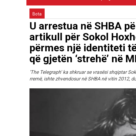
Bota
U arrestua në SHBA për
artikull për Sokol Hoxh
përmes një identiteti t
që gjetën ‘strehë’ në 
'The Telegraph' ka shkruar se vrasësi shqiptar Soko
rremë, ishte zhvendosur në SHBA në vitin 2012, duke