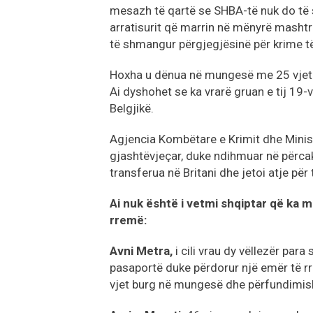
mesazh të qartë se SHBA-të nuk do të sh
arratisurit që marrin në mënyrë mashtr
të shmangur përgjegjësinë për krime të 
Hoxha u dënua në mungesë me 25 vjet bu
Ai dyshohet se ka vrarë gruan e tij 19-v
Belgjikë.
Agjencia Kombëtare e Krimit dhe Minis
gjashtëvjeçar, duke ndihmuar në përcakti
transferua në Britani dhe jetoi atje për
Ai nuk është i vetmi shqiptar që ka 
rremë:
Avni Metra,
i cili vrau dy vëllezër para
pasaportë duke përdorur një emër të rr
vjet burg në mungesë dhe përfundimish