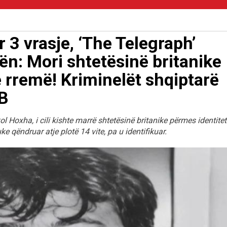
 3 vrasje, ‘The Telegraph’
ën: Mori shtetësinë britanike
ë rremë! Kriminelët shqiptarë
MB
l Hoxha, i cili kishte marrë shtetësinë britanike përmes identiteti
 qëndruar atje plotë 14 vite, pa u identifikuar.