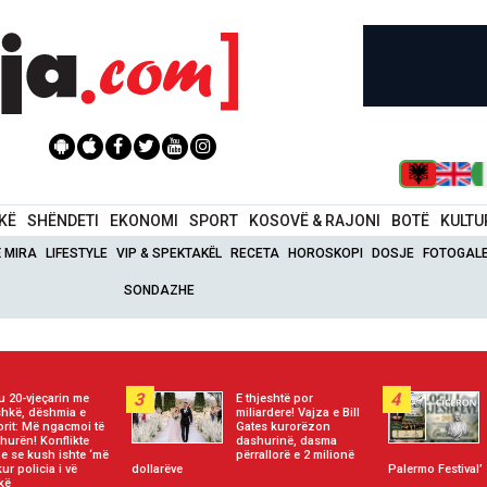
IKË
SHËNDETI
EKONOMI
SPORT
KOSOVË & RAJONI
BOTË
KULTU
Ë MIRA
LIFESTYLE
VIP & SPEKTAKËL
RECETA
HOROSKOPI
DOSJE
FOTOGALE
SONDAZHE
3
4
u 20-vjeçarin me
E thjeshtë por
hkë, dëshmia e
miliardere! Vajza e Bill
orit: Më ngacmoi të
Gates kurorëzon
hurën! Konflikte
dashurinë, dasma
e se kush ishte ‘më
përrallorë e 2 milionë
kur policia i vë
dollarëve
Palermo Festival’
kë