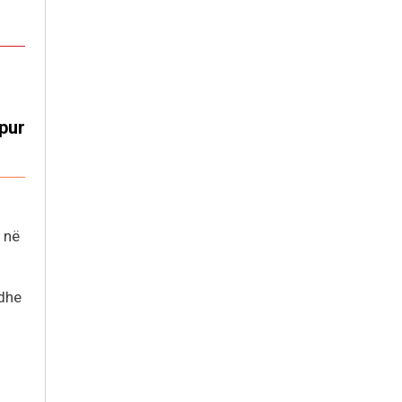
pur
e në
 dhe