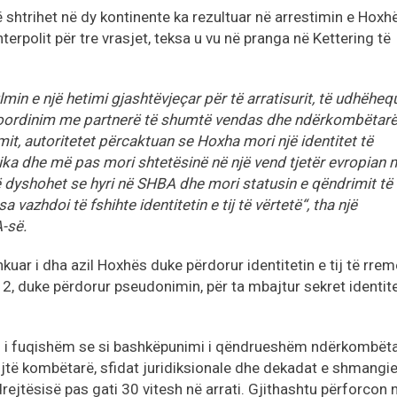
 shtrihet në dy kontinente ka rezultuar në arrestimin e Hoxhë
nterpolit për tre vrasjet, teksa u vu në pranga në Kettering të
min e një hetimi gjashtëvjeçar për të arratisurit, të udhëheq
koordinim me partnerë të shumtë vendas dhe ndërkombëtar
timit, autoritetet përcaktuan se Hoxha mori një identitet të
ika dhe më pas mori shtetësinë në një vend tjetër evropian 
dyshohet se hyri në SHBA dhe mori statusin e qëndrimit të
vazhdoi të fshihte identitetin e tij të vërtetë“, tha një
-së.
kuar i dha azil Hoxhës duke përdorur identitetin e tij të rrem
2, duke përdorur pseudonimin, për ta mbajtur sekret identite
ll i fuqishëm se si bashkëpunimi i qëndrueshëm ndërkombëta
fijtë kombëtarë, sfidat juridiksionale dhe dekadat e shmangi
drejtësisë pas gati 30 vitesh në arrati. Gjithashtu përforcon 