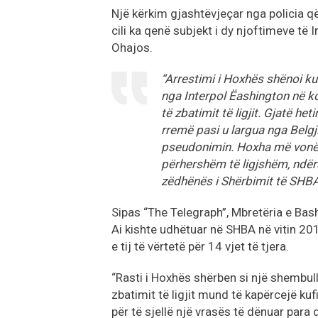
Një kërkim gjashtëvjeçar nga policia që
cili ka qenë subjekt i dy njoftimeve të I
Ohajos.
“Arrestimi i Hoxhës shënoi kul
nga Interpol Ëashington në 
të zbatimit të ligjit. Gjatë he
rremë pasi u largua nga Belgj
pseudonimin. Hoxha më vonë 
përhershëm të ligjshëm, ndërsa 
zëdhënës i Shërbimit të SHBA
Sipas “The Telegraph”, Mbretëria e Bash
Ai kishte udhëtuar në SHBA në vitin 201
e tij të vërtetë për 14 vjet të tjera.
“Rasti i Hoxhës shërben si një shembu
zbatimit të ligjit mund të kapërcejë ku
për të sjellë një vrasës të dënuar para 