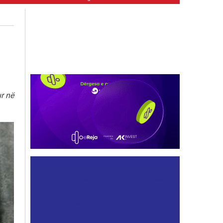
ur në