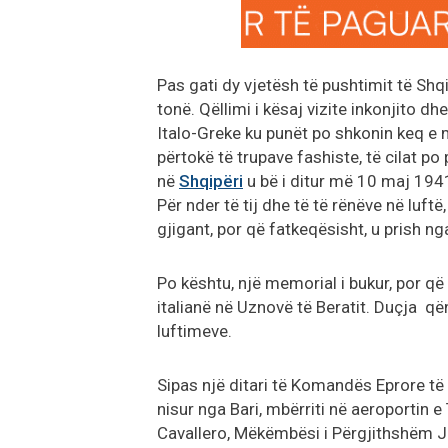
Pas gati dy vjetësh të pushtimit të Shq
tonë. Qëllimi i kësaj vizite inkonjito dh
Italo-Greke ku punët po shkonin keq e më
përtokë të trupave fashiste, të cilat p
në
Shqipëri
u bë i ditur më 10 maj 1941
Për nder të tij dhe të të rënëve në luftë
gjigant, por që fatkeqësisht, u prish ng
Po kështu, një memorial i bukur, por që
italianë në Uznovë të Beratit. Duçja qën
luftimeve.
Sipas një ditari të Komandës Eprore të
nisur nga Bari, mbërriti në aeroportin 
Cavallero, Mëkëmbësi i Përgjithshëm 