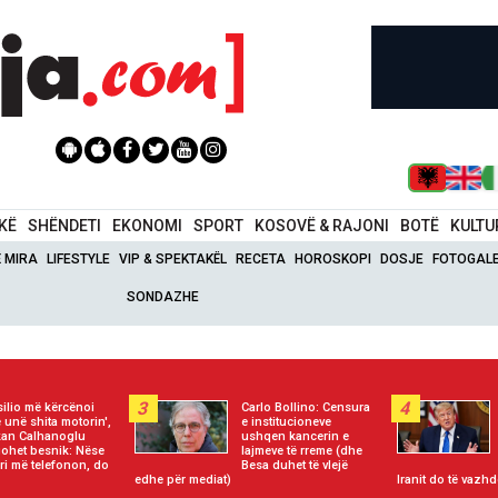
IKË
SHËNDETI
EKONOMI
SPORT
KOSOVË & RAJONI
BOTË
KULTU
Ë MIRA
LIFESTYLE
VIP & SPEKTAKËL
RECETA
HOROSKOPI
DOSJE
FOTOGALE
SONDAZHE
3
4
silio më kërcënoi
Carlo Bollino: Censura
 unë shita motorin',
e institucioneve
an Calhanoglu
ushqen kancerin e
gohet besnik: Nëse
lajmeve të rreme (dhe
eri më telefonon, do
Besa duhet të vlejë
edhe për mediat)
Iranit do të vazhd