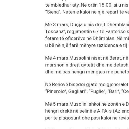
të mbledhur aty. Në orën 15.00, ai u nis
“Siena”. Natën e kaloi në një repart të v
Më 3 mars, Duçja u nis drejt Dhëmblanit
Toscana”, regjimentin 67 të Fanterisë 
fetare të oficerëve në Dhëmblan. Në mb
u bë në një farë mënyre rezidenca e tij e
Më 4 mars Mussolini niset në Berat, në
marshonin drejt qytetit dhe me detashme
dhe më pas hëngri mëngjes me punëtorë
Në Rehovë bisedoi gjatë me gjeneralët
“Pinerolo”, Gagliari”, “Puglie”, “Bari”, 
Më 5 mars Musolini shkoi në zonën e Dev
hëngri drekë në selinë e AIPA-s (Azienda
për të plagosurit dhe pasi kaloi në revis