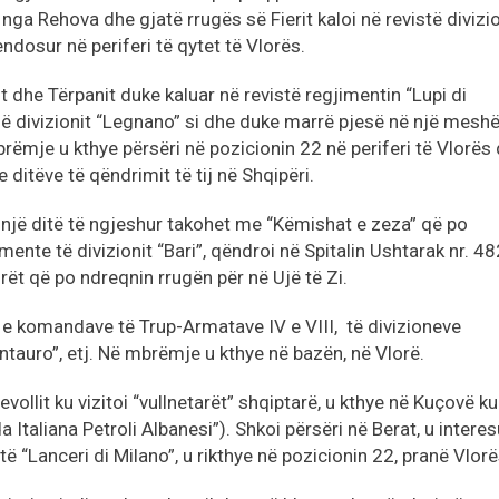
 nga Rehova dhe gjatë rrugës së Fierit kaloi në revistë divizi
endosur në periferi të qytet të Vlorës.
 dhe Tërpanit duke kaluar në revistë regjimentin “Lupi di
së divizionit “Legnano” si dhe duke marrë pjesë në një mesh
rëmje u kthye përsëri në pozicionin 22 në periferi të Vlorës
 ditëve të qëndrimit të tij në Shqipëri.
 një ditë të ngjeshur takohet me “Këmishat e zeza” që po
nte të divizionit “Bari”, qëndroi në Spitalin Ushtarak nr. 48
t që po ndreqnin rrugën për në Ujë të Zi.
 e komandave të Trup-Armatave IV e VIII, të divizioneve
“Centauro”, etj. Në mbrëmje u kthye në bazën, në Vlorë.
ollit ku vizitoi “vullnetarët” shqiptarë, u kthye në Kuçovë ku
 Italiana Petroli Albanesi”). Shkoi përsëri në Berat, u intere
të “Lanceri di Milano”, u rikthye në pozicionin 22, pranë Vlorë