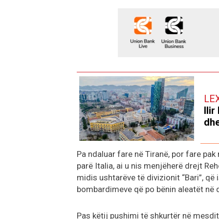
LE
Ili
dhe
Pa ndaluar fare në Tiranë, por fare pak
parë Italia, ai u nis menjëherë drejt R
midis ushtarëve të divizionit “Bari”, që
bombardimeve që po bënin aleatët në q
Pas këtij pushimi të shkurtër në mesdi