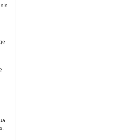
onin
ë
 që
2
sua
s.