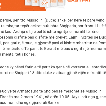
ipërisë, Benitto Mussolini (Duçe) shkel për herë të parë vendi
e të mbajtur tepër sekret nuk ishte Shqipëria, por fronti i Luft
 keq. Ardhja e tij e beftë ishte ngritja e moralit të rënë
o pësonin disfatë pas disfate me grekët. Lajmi i vizitës së Du
, pas gati një muaj e gjysmë pasi ai kishte mbërritur në Ro
, në lartësitë e Tërpanit të Beratit më pas u ngrit një memoria
a mentaliteti i kohës.
 edhe ky pësoi fatin e të parit ka qenë në varrezat e ushtarëv
droi në Shqipëri 18 ditë duke vizituar gjithë vijën e frontit të
 Fuqive të Armatosura të Shqipërisë mësohet se Mussolini i
e Tiranës më 2 mars 1941, në orën 10.05. Aty u prit nga gjene
Jacomoni dhe nga gjenerali Ranza.