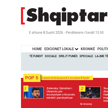
E shtunë 8 Gusht 2026 - Përditësimi i fundit 15:50
HOME
EDICIONET LOKALE
KRONIKË
POLIT
TË FUNDIT
SOCIALE
DREJT PUNËS
SPECIALE
LAJME T
POP 5
Lajmet më të lexuara të 5 minutave të fundit
1
2
Zelensky: Qëndrimi i
'Au
Ukrainës për
dhe
mosnjohjen e Kosovës
Hak
mbetet i pandryshuar
tre
Int
të rinovoj