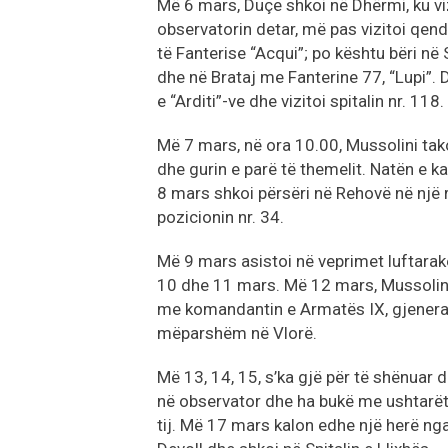
Më 6 mars, Duçe shkoi në Dhërmi, ku viz
observatorin detar, më pas vizitoi qend
të Fanterise “Acqui”; po kështu bëri n
dhe në Brataj me Fanterine 77, “Lupi”. 
e “Arditi”-ve dhe vizitoi spitalin nr. 118.
Më 7 mars, në ora 10.00, Mussolini tako
dhe gurin e parë të themelit. Natën e kal
8 mars shkoi përsëri në Rehovë në një 
pozicionin nr. 34.
Më 9 mars asistoi në veprimet luftarake
10 dhe 11 mars. Më 12 mars, Mussolini 
me komandantin e Armatës IX, gjeneralin
mëparshëm në Vlorë.
Më 13, 14, 15, s’ka gjë për të shënuar dh
në observator dhe ha bukë me ushtarët.
tij. Më 17 mars kalon edhe një herë ng