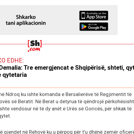
XO EDHE:
r Demalia: Tre emergjencat e Shqipërisë, shteti, qyt
 qytetaria
 në Ndroq ku ishte komanda e Bersalierëve të Regjimentit të
ehovës së Beratit. Në Berat u detyrua të qëndrojë përkohësisht
 ishte vendosur në të dy anët e Urës së Goricës, për shkak të
ytet.
të gjendet në Rehovë ku u përpoq për t’u dhënë zemër oficer