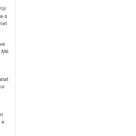
III
ia-s
imet
 vë
. Më
atat
oi
ën
 e