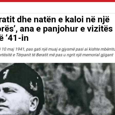
atit dhe natën e kaloi në një
orës’, ana e panjohur e vizitës
ë ’41-in
më 10 maj 1941, pas gati një muaj e gjysmë pasi ai kishte mbërrit
lartësitë e Tërpanit të Beratit më pas u ngrit një memorial gjigant