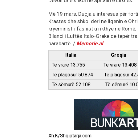
Devoll dhe shkoi në Spitalin e Llixhës.
Më 19 mars, Duçja u interesua për forti
Krastes dhe shkoi deri ne liqenin e Ohr
kryeministri fashist u rikthye në Romë,
Bilanci i Luftës Italo-Greke qe tepër tr
barabartë. /
Memorie.al
Italia Greqia
Të vrarë 13.755 Të vrarë 13.408
Të plagosur 50.874 Të plagosur 42.
Të sëmurë 52.108 Të sëmurë 10.
Xh.K/Shqiptarja.com