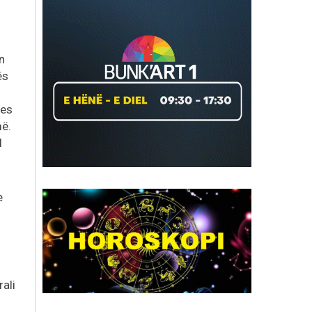
n
ës
çes
më.
l
e
rali