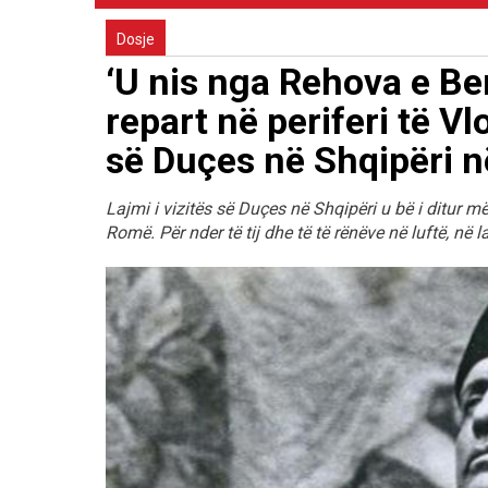
Dosje
‘U nis nga Rehova e Ber
repart në periferi të Vl
së Duçes në Shqipëri n
Lajmi i vizitës së Duçes në Shqipëri u bë i ditur 
Romë. Për nder të tij dhe të të rënëve në luftë, në 