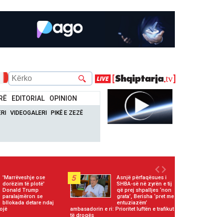
RË
EDITORIAL
OPINION
RI
VIDEOGALERI
PIKË E ZEZË
5
'Marrëveshje ose
Asnjë përfaqësues i
dorëzim të plotë'
SHBA-së në zyrën e tij
Donald Trump
që prej shpalljes ‘non
paralajmëron se
grata’, Berisha ‘pret me
bllokada detare ndaj
entuziazëm’
ojë
ambasadorin e ri: Prioritet luftën e trafikut
të drogës