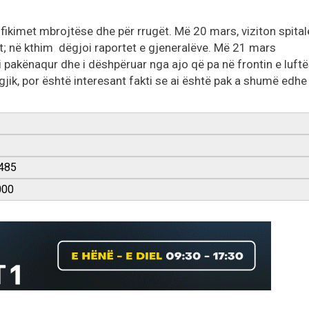
fikimet mbrojtëse dhe për rrugët. Më 20 mars, viziton spital
it; në kthim dëgjoi raportet e gjeneralëve. Më 21 mars
 i pakënaqur dhe i dëshpëruar nga ajo që pa në frontin e luftë
agjik, por është interesant fakti se ai është pak a shumë edhe 
485
000