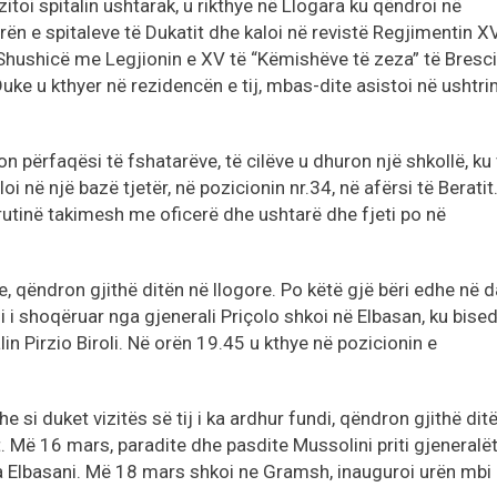
itoi spitalin ushtarak, u rikthye në Llogara ku qëndroi në
rën e spitaleve të Dukatit dhe kaloi në revistë Regjimentin XV
ë Shushicë me Legjionin e XV të “Këmishëve të zeza” të Bresc
Duke u kthyer në rezidencën e tij, mbas-dite asistoi në ushtr
n përfaqësi të fshatarëve, të cilëve u dhuron një shkollë, ku
oi në një bazë tjetër, në pozicionin nr.34, në afërsi të Beratit
rutinë takimesh me oficerë dhe ushtarë dhe fjeti po në
, qëndron gjithë ditën në llogore. Po këtë gjë bëri edhe në d
i shoqëruar nga gjenerali Priçolo shkoi në Elbasan, ku bised
 Pirzio Biroli. Në orën 19.45 u kthye në pozicionin e
e si duket vizitës së tij i ka ardhur fundi, qëndron gjithë dit
 Më 16 mars, paradite dhe pasdite Mussolini priti gjeneralët
a Elbasani. Më 18 mars shkoi ne Gramsh, inauguroi urën mbi