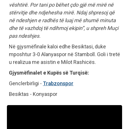
vështirë. Por tani po bëhet çdo gjë më mirë në
stërvitje dhe ndjehesha mirë. Ndaj shpresoj që
në ndeshjen e radhës të luaj më shumë minuta
dhe të vazhdoj të ndihmoj ekipin”, u shpreh Muçi
pas ndeshjes.
Në gjysmëfinale kaloi edhe Besiktasi, duke
mposhtur 3-0 Alanyaspor në Stamboll. Goli i tretë
u realizua me asistin e Milot Rashicës.
Gjysmëfinalet e Kupës së Turqisë:
Genclerbirligi -
Trabzonspor
Besiktas - Konyaspor