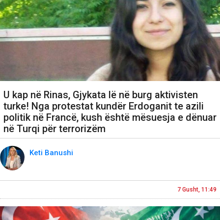
U kap në Rinas, Gjykata lë në burg aktivisten
turke! Nga protestat kundër Erdoganit te azili
politik në Francë, kush është mësuesja e dënuar
në Turqi për terrorizëm
Keti Banushi
7 Gusht, 11:49