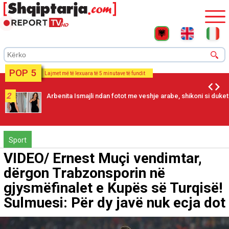
POP 5
Lajmet më të lexuara të 5 minutave të fundit
2
Arbenita Ismajli ndan fotot me veshje arabe, shikoni si duket
Sport
VIDEO/ Ernest Muçi vendimtar,
dërgon Trabzonsporin në
gjysmëfinalet e Kupës së Turqisë!
Sulmuesi: Për dy javë nuk ecja dot