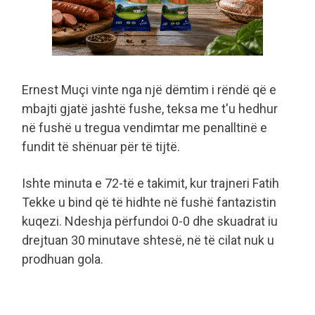
Ernest Muçi vinte nga një dëmtim i rëndë që e
mbajti gjatë jashtë fushe, teksa me t'u hedhur
në fushë u tregua vendimtar me penalltinë e
fundit të shënuar për të tijtë.
Ishte minuta e 72-të e takimit, kur trajneri Fatih
Tekke u bind që të hidhte në fushë fantazistin
kuqezi. Ndeshja përfundoi 0-0 dhe skuadrat iu
drejtuan 30 minutave shtesë, në të cilat nuk u
prodhuan gola.