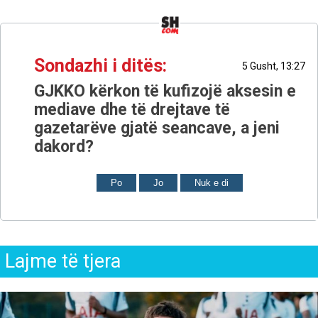
Sondazhi i ditës:
5 Gusht, 13:27
GJKKO kërkon të kufizojë aksesin e
mediave dhe të drejtave të
gazetarëve gjatë seancave, a jeni
dakord?
Po
Jo
Nuk e di
Lajme të tjera