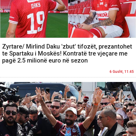
Zyrtare/ Mirlind Daku 'zbut' tifozët, prezantohet
te Spartaku i Moskës! Kontratë tre vjeçare me
pagë 2.5 milionë euro në sezon
6 Gusht, 11:45