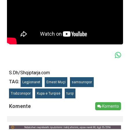
S.Dh/Shqiptarja.com
TAG:
Legjionaret
Ernest Muçi
samsunspor
Trabzonspor
Kupa e Turqisë
turqi
Komente
Komento