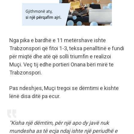
Nga pika e bardhë e 11 metërshave ishte
Trabzonspori që fitoi 1-3, teksa penalltinë e fundi
për miqtë dhe atë që solli triumfin e realizoi
Muçi. Veç tij edhe portieri Onana bëri mirë te
Trabzonspori.
Pas ndeshjes, Muçi tregoi se dëmtimi e kishte
lënë disa ditë pa ecur.
"Kisha një dëmtim, për një apo dy javë nuk
mundesha as të ecja ndaj ishte një periudhë e