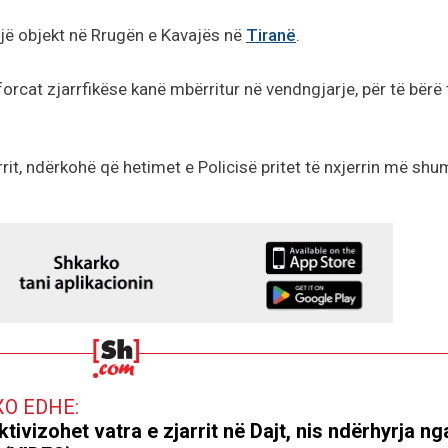
jë objekt në Rrugën e Kavajës në
Tiranë
.
orcat zjarrfikëse kanë mbërritur në vendngjarje, për të bërë 
rit, ndërkohë që hetimet e Policisë pritet të nxjerrin më sh
XO EDHE:
ktivizohet vatra e zjarrit në Dajt, nis ndërhyrja ng