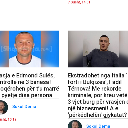
7 Gusht, 14:51
asja e Edmond Sulës,
Ekstradohet nga Italia ‘
ntrolle në 3 banesa!
forti i Bulqizës’, Fadil
oqërohen për t’u marrë
Tërnova! Me rekorde
 pyetje disa persona
kriminale, por kreu vet
3 vjet burg për vrasjen 
Sokol Dema
një biznesmeni! A e
‘përkëdhelën’ gjykatat?
usht, 10:19
Sokol Dema