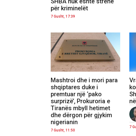
SHBA nuk është strehë
për kriminelët
7 Gusht, 17:39
Mashtroi dhe i mori para
Vr
shqiptares duke i
ko
premtuar një ‘pako
Sh
surprizë’, Prokuroria e
në
Tiranës mbyll hetimet
dhe dërgon për gjykim
nigerianin
7 G
7 Gusht, 11:50