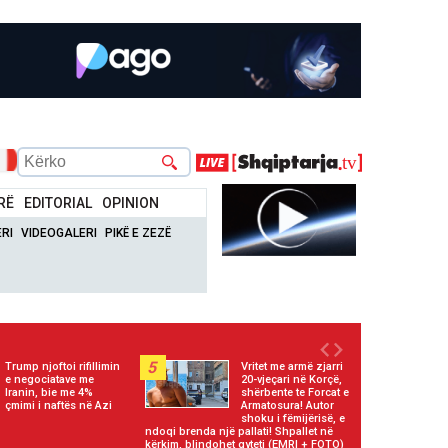
RË
EDITORIAL
OPINION
RI
VIDEOGALERI
PIKË E ZEZË
5
Trump njoftoi rifillimin
Vritet me armë zjarri
e negociatave me
20-vjeçari në Korçë,
Iranin, bie me 4%
shërbente te Forcat e
çmimi i naftës në Azi
Armatosura! Autor
shoku i fëmijërisë, e
ndoqi brenda një pallati! Shpallet në
kërkim, blindohet qyteti (EMRI + FOTO)