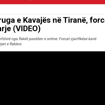
Rruga e Kavajës në Tiranë, forc
arje (VIDEO)
fshirë nga flakët pasditen e sotme. Forcat zjarrfikëse kanë
jen e flakëve.