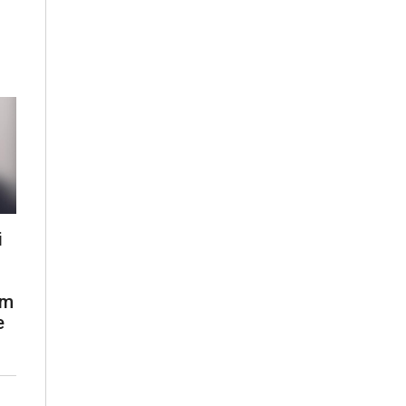
i
ëm
e