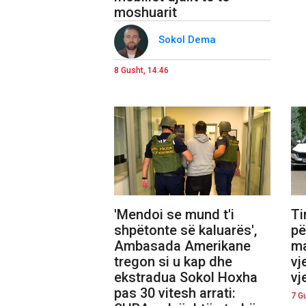
moshuarit
Sokol Dema
8 Gusht, 14:46
'Mendoi se mund t'i
Ti
shpëtonte së kaluarës',
pë
Ambasada Amerikane
ma
tregon si u kap dhe
vj
ekstradua Sokol Hoxha
vj
pas 30 vitesh arrati:
7 G