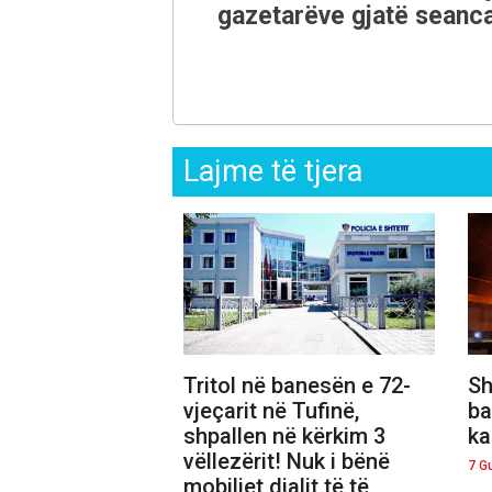
gazetarëve gjatë seanca
Lajme të tjera
Tritol në banesën e 72-
Sh
vjeçarit në Tufinë,
ba
shpallen në kërkim 3
ka
vëllezërit! Nuk i bënë
7 G
mobiliet djalit të të