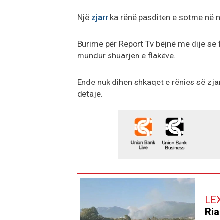
Një
zjarr
ka rënë pasditen e sotme në n
Burime për Report Tv bëjnë me dije se f
mundur shuarjen e flakëve.
Ende nuk dihen shkaqet e rënies së zjar
detaje.
LE
Ria