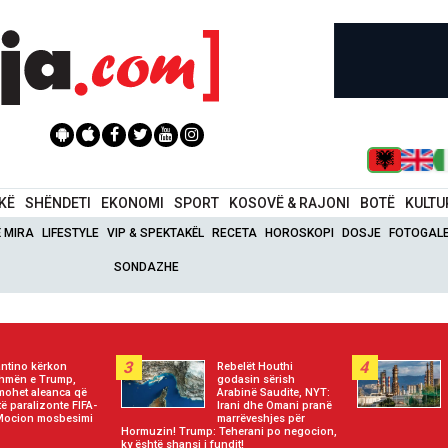
IKË
SHËNDETI
EKONOMI
SPORT
KOSOVË & RAJONI
BOTË
KULTU
Ë MIRA
LIFESTYLE
VIP & SPEKTAKËL
RECETA
HOROSKOPI
DOSJE
FOTOGALE
SONDAZHE
3
4
antino kërkon
Rebelët Houthi
hmën e Trump,
godasin sërish
mohet aleanca që
Arabinë Saudite, NYT:
të paralizonte FIFA-
Irani dhe Omani pranë
Mocion mosbesimi
marrëveshjes për
Hormuzin! Trump: Teherani po negocion,
ky është shansi i fundit!