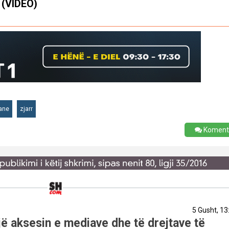
i (VIDEO)
rane
zjarr
Koment
5 Gusht, 13
ë aksesin e mediave dhe të drejtave të