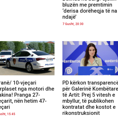
bluzën me premtimin
‘derisa dorëheqja të na
ndajë’
7 Gusht, 20:30
ranë/ 10-vjeçari
PD kërkon transparenc
rplaset nga motori dhe
për Galerinë Kombëtar
kina! Pranga 27-
të Artit: Prej 5 vitesh e
eçarit, nën hetim 47-
mbyllur, të publikohen
eçari
kontratat dhe kostot e
rikonstruksionit
usht, 15:45