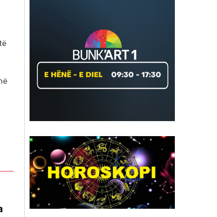
të
umë
a