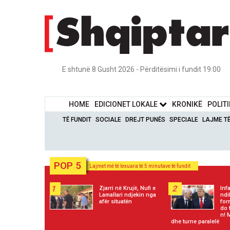
E shtunë 8 Gusht 2026 - Përditësimi i fundit 19:00
HOME
EDICIONET LOKALE
KRONIKË
POLIT
TË FUNDIT
SOCIALE
DREJT PUNËS
SPECIALE
LAJME T
POP 5
Lajmet më të lexuara të 5 minutave të fundit
1
2
Zjarri në Krujë, Nufi e
Inf
Lamallari ndjekin nga
ndi
afër situatën
for
do 
n! 
dhe turne paralelë