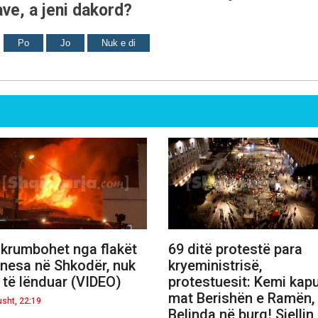
ve, a jeni dakord?
Po
Jo
Nuk e di
krumbohet nga flakët
69 ditë protestë para
nesa në Shkodër, nuk
kryeministrisë,
 të lënduar (VIDEO)
protestuesit: Kemi kap
mat Berishën e Ramën,
usht, 22:19
Belinda në burg! Sjellin