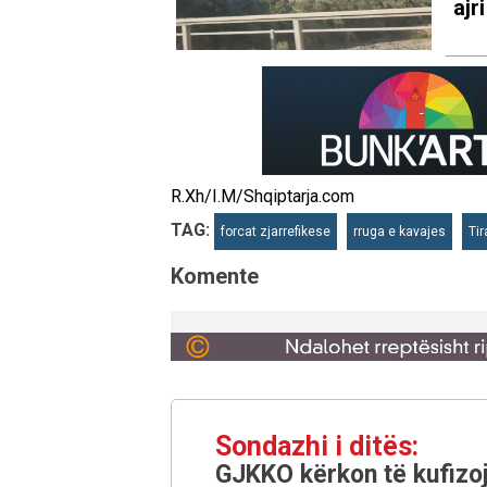
ajr
R.Xh/I.M/Shqiptarja.com
TAG:
forcat zjarrefikese
rruga e kavajes
Ti
Komente
Sondazhi i ditës:
GJKKO kërkon të kufizoj