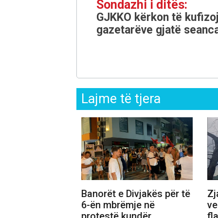
Sondazhi i ditës:
GJKKO kërkon të kufizoj
gazetarëve gjatë seanca
Lajme të tjera
Banorët e Divjakës për të
Zj
6-ën mbrëmje në
ve
protestë kundër
fl