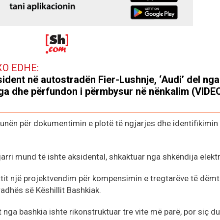
XO EDHE:
ident në autostradën Fier-Lushnje, ‘Audi’ del nga
ga dhe përfundon i përmbysur në nënkalim (VIDE
punën për dokumentimin e plotë të ngjarjes dhe identifikimin
arri mund të ishte aksidental, shkaktuar nga shkëndija elektr
tit një projektvendim për kompensimin e tregtarëve të dëmt
 radhës së Këshillit Bashkiak.
ga bashkia ishte rikonstruktuar tre vite më parë, por siç d