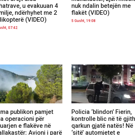
hatrave, u evakuuan 4
nuk ndalin betejën me
milje, ndërhyhet me 2
flakët (VIDEO)
likopterë (VIDEO)
5 Gusht, 19:08
usht, 07:42
ma publikon pamjet
Policia ‘blindon’ Fierin,
a operacioni për
kontrolle blic në të gjit
uarjen e flakëve në
qarkun gjatë natës! Në
llakastër: Avioni i parë
‘sitë’ automjetet e