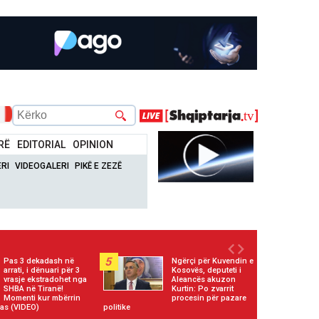
RË
EDITORIAL
OPINION
RI
VIDEOGALERI
PIKË E ZEZË
5
Pas 3 dekadash në
Ngërçi për Kuvendin e
arrati, i dënuari për 3
Kosovës, deputeti i
vrasje ekstradohet nga
Aleancës akuzon
SHBA në Tiranë!
Kurtin: Po zvarrit
Momenti kur mbërrin
procesin për pazare
as (VIDEO)
politike