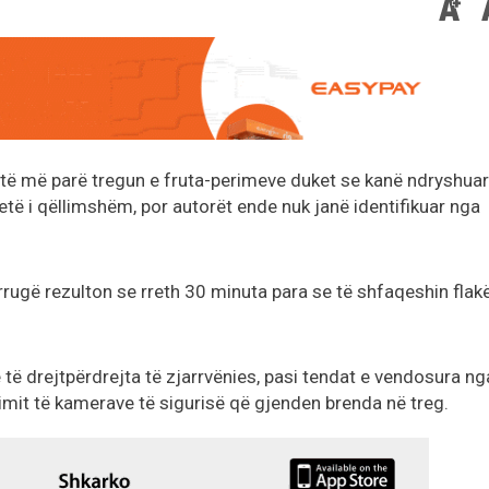
itë më parë tregun e fruta-perimeve duket se kanë ndryshuar
etë i qëllimshëm, por autorët ende nuk janë identifikuar nga
rugë rezulton se rreth 30 minuta para se të shfaqeshin flakë
të drejtpërdrejta të zjarrvënies, pasi tendat e vendosura ng
mit të kamerave të sigurisë që gjenden brenda në treg.