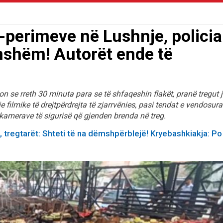
a-perimeve në Lushnje, policia
imshëm! Autorët ende të
on se rreth 30 minuta para se të shfaqeshin flakët, pranë tregut 
filmike të drejtpërdrejta të zjarrvënies, pasi tendat e vendosura
kamerave të sigurisë që gjenden brenda në treg.
ë, tregtarët: Shteti të na dëmshpërblejë! Kryebashkiakja: Po