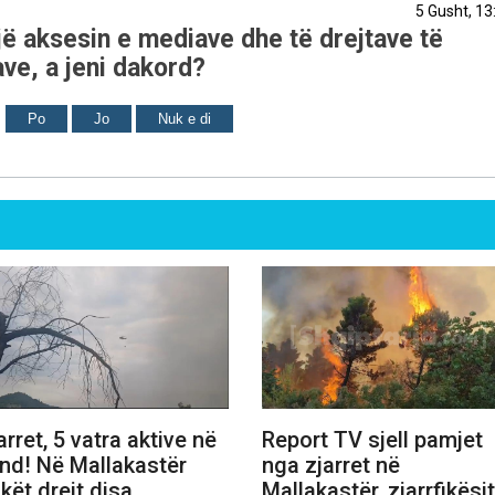
5 Gusht, 13
ë aksesin e mediave dhe të drejtave të
ve, a jeni dakord?
Po
Jo
Nuk e di
arret, 5 vatra aktive në
Report TV sjell pamjet
nd! Në Mallakastër
nga zjarret në
akët drejt disa
Mallakastër, zjarrfikësit