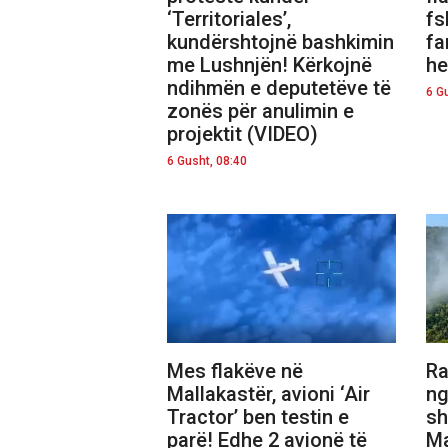
‘Territoriales’,
fs
kundërshtojnë bashkimin
fa
me Lushnjën! Kërkojnë
he
ndihmën e deputetëve të
6 G
zonës për anulimin e
projektit (VIDEO)
6 Gusht, 08:40
Mes flakëve në
Ra
Mallakastër, avioni ‘Air
ng
Tractor’ ben testin e
sh
parë! Edhe 2 avionë të
Ma