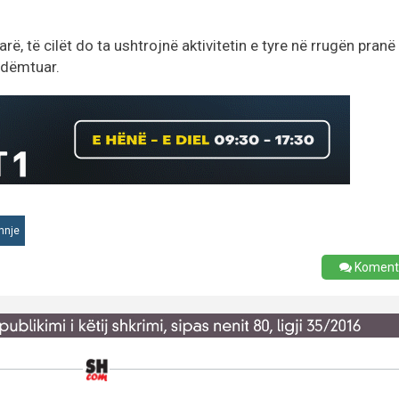
ë, të cilët do ta ushtrojnë aktivitetin e tyre në rrugën pranë
ë dëmtuar.
hnje
Koment