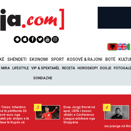
IKË
SHËNDETI
EKONOMI
SPORT
KOSOVË & RAJONI
BOTË
KULTU
Ë MIRA
LIFESTYLE
VIP & SPEKTAKËL
RECETA
HOROSKOPI
DOSJE
FOTOGALE
SONDAZHE
3
4
 Times: Infantino
Enea Jorgji thirret në
d të përfitonte 30
apel, UEFA i beson
ionë euro nga
sfidën e Conference
jekti për shitjen e të
League arbitrave nga
jtave të Kupës së
Shqipëria
me pranga në Rin