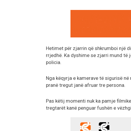
Hetimet për zjarrin që shkrumboi një d
rrjedhë. Ka dyshime se zjarri mund të j
policia.
Nga këqyrja e kamerave të sigurisë në r
pranë tregut janë afruar tre persona.
Pas këtij momenti nuk ka pamje filmike 
tregtarët kanë penguar fushën e vëzhgi