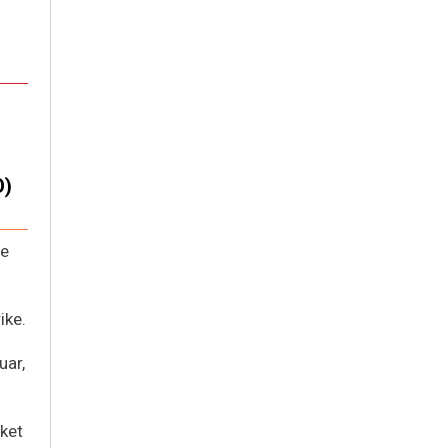
O)
 e
ike.
uar,
uket