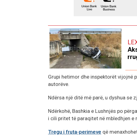
LE
Aks
rru
Grupi hetimor dhe inspektorët vijojnë 
autorëve.
Ndërsa një ditë më parë, u dyshua se zj
Ndërkohë, Bashkia e Lushnjës po përga
i cili pritet të paraqitet në mbledhjen e
Tregu i fruta-perimeve
që menaxhohet n