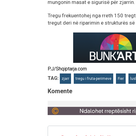
mungonin masat e sigurisë për zjarrin.
Tregu frekuentohej nga rreth 150 tregtar
tregut deri në riparimin e strukturës s
P.J/Shqiptarja.com
TAG:
zjarr
tregu i fruta-perimeve
Fier
lus
Komente