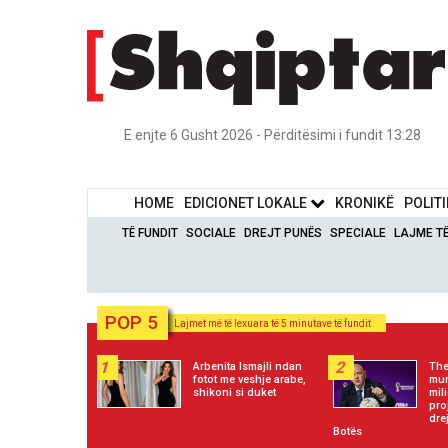
E enjte 6 Gusht 2026 - Përditësimi i fundit 13:28
HOME
EDICIONET LOKALE
KRONIKË
POLIT
TË FUNDIT
SOCIALE
DREJT PUNËS
SPECIALE
LAJME T
POP 5
Lajmet më të lexuara të 5 minutave të fundit
1
2
Arbenita Ismajli ndan
The
fotot me veshje arabe,
mun
shikoni si duket
mil
pro
dre
Botës