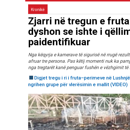
Kronikë
Zjarri në tregun e frut
dyshon se ishte i qëll
paidentifikuar
Nga këqyrja e kamerave të sigurisë në rrugë rezult
afruar tre persona. Pas këtij momenti nuk ka pamje 
nga tregtarët kanë penguar fushën e vëzhgimit të 
Digjet tregu i ri i fruta–perimeve në Lushnj
ngrihen grupe për vlerësimin e mallit (VIDEO)