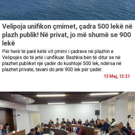
Velipoja unifikon çmimet, çadra 500 lekë në
plazh publik! Në privat, jo më shumë se 900
lekë
Për herë të parë këtë vit çmimi i çadrave në plazhin e
Velipojës do të jetë i unifikuar. Bashkia bën të ditur se në
plazhet publiket një çadër do kushtojë 500 lek, ndërsa në
plazhet private, tavani do jetë 900 lek për çadër.
13 Maj, 12:21