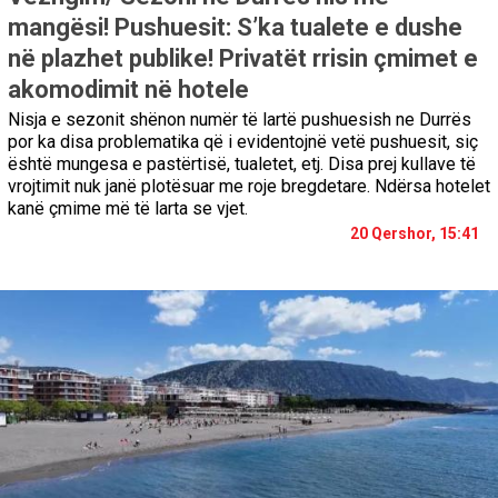
mangësi! Pushuesit: S’ka tualete e dushe
në plazhet publike! Privatët rrisin çmimet e
akomodimit në hotele
Nisja e sezonit shënon numër të lartë pushuesish ne Durrës
por ka disa problematika që i evidentojnë vetë pushuesit, siç
është mungesa e pastërtisë, tualetet, etj. Disa prej kullave të
vrojtimit nuk janë plotësuar me roje bregdetare. Ndërsa hotelet
kanë çmime më të larta se vjet.
20 Qershor, 15:41