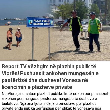
Report TV vëzhgim në plazhin publik të
Vlorës! Pushuesit ankohen mungesën e
pastërtisë dhe dusheve! Vonesa në
licencimin e plazheve private
Në Vlorë janë shtuar plazhet publike këtë sezon por pushuesit
ankohen për mungesë pastërtie, mungesë të dusheve e
tualeteve. Nga ana tjetër, ndarja e parcelave për plazhet
private ende nuk ka përfunduar për shkak të vonesave nga