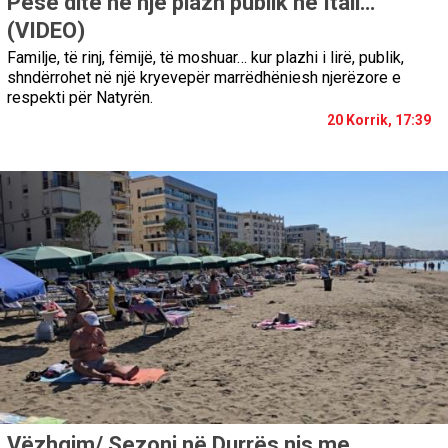
Pesë ditë në një plazh publik në Itali…
(VIDEO)
Familje, të rinj, fëmijë, të moshuar… kur plazhi i lirë, publik,
shndërrohet në një kryevepër marrëdhëniesh njerëzore e
respekti për Natyrën.
20 Korrik, 17:39
Vëzhgim/ Sezoni në Durrës nis me