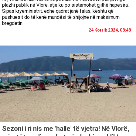
plazhi publik në Vlorë, atje ku po sistemohet gjithë hapësira.
Sipas kryeministrit, edhe çadrat janë falas, kështu që
pushuesit do të kenë mundësi të shijojnë në maksimum
bregdetin
24 Korrik 2024, 08:48
Sezoni i ri nis me ‘halle’ të vjetra! Në Vlorë,