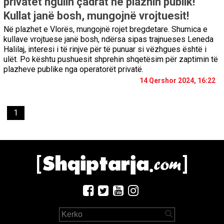
privatët ngulin çadrat në plazhin publik!
Kullat janë bosh, mungojnë vrojtuesit!
Në plazhet e Vlorës, mungojnë rojet bregdetare. Shumica e
kullave vrojtuese janë bosh, ndërsa sipas trajnueses Leneda
Halilaj, interesi i të rinjve për të punuar si vëzhgues është i
ulët. Po kështu pushuesit shprehin shqetësim për zaptimin të
plazheve publike nga operatorët privatë.
14 Qershor 2024, 16:22
1