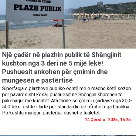
Një çadër në plazhin publik të Shëngjinit
kushton nga 3 deri në 5 mijë lekë!
Pushuesit ankohen për çmimin dhe
mungesën e pastërtisë
Sipërfaqja e plazheve publike është me e madhe këtë sezon
por pavarësisht kësaj, pushuesit në Shëngjin shprehen të
pakënaqur me kushtet. Ata thonë se çmimi i çadrave nga 300-
500 lekë, është i lartë për standardin që ofrohet nga bashkia.
Po kështu mungon pastërtia, dushet e tualetet.
14 Qershor 2025, 16:25