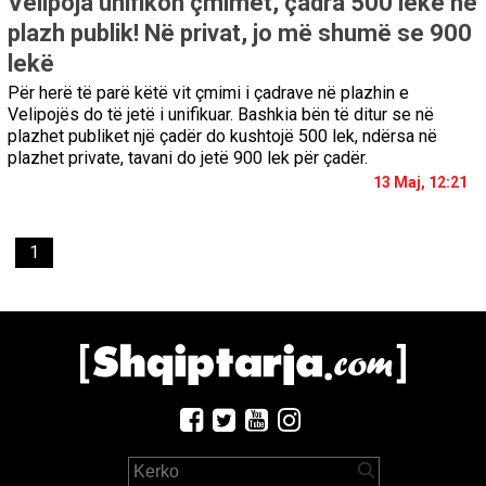
Velipoja unifikon çmimet, çadra 500 lekë në
plazh publik! Në privat, jo më shumë se 900
lekë
Për herë të parë këtë vit çmimi i çadrave në plazhin e
Velipojës do të jetë i unifikuar. Bashkia bën të ditur se në
plazhet publiket një çadër do kushtojë 500 lek, ndërsa në
plazhet private, tavani do jetë 900 lek për çadër.
13 Maj, 12:21
1