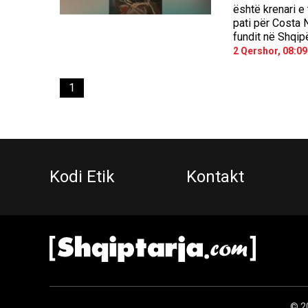
është krenari e 
pati për Costa 
fundit në Shqipë
2 Qershor, 08:09
1
Kodi Etik
Kontakt
© 20