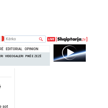
RË
EDITORIAL
OPINION
RI
VIDEOGALERI
PIKË E ZEZË
ë
e sot