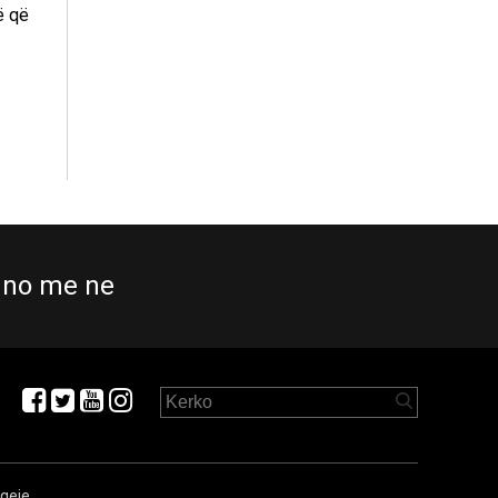
ë që
no me ne
aqeje