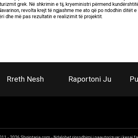
turizmit grek. Në shkrimin e tij, kryeministri përmend kundërshtit
Navarinon, revolta krejt të ngjashme me ato që po ndodhin ditët e
ri dhe më pas rezultatin e realizimit të projektit.
Rreth Nesh
Raportoni Ju
Pu
11 - 2026 Shqiptarja.com - Ndalohet riprodhimi i paautorizuar i kesaj f