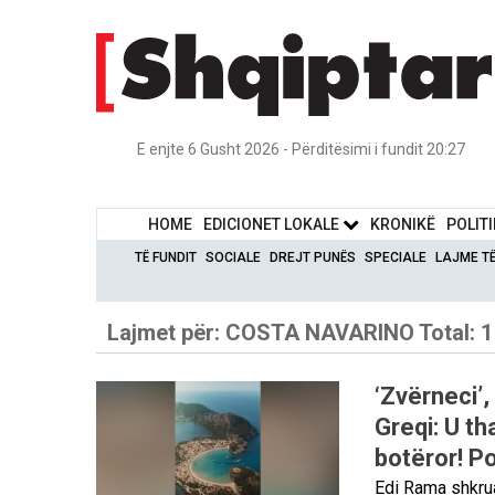
E enjte 6 Gusht 2026 - Përditësimi i fundit 20:27
HOME
EDICIONET LOKALE
KRONIKË
POLIT
TË FUNDIT
SOCIALE
DREJT PUNËS
SPECIALE
LAJME T
Lajmet për:
COSTA NAVARINO
Total: 1
‘Zvërneci’
Greqi: U th
botëror! Po
Edi Rama shkrua