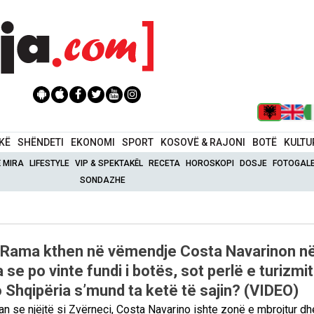
IKË
SHËNDETI
EKONOMI
SPORT
KOSOVË & RAJONI
BOTË
KULTU
Ë MIRA
LIFESTYLE
VIP & SPEKTAKËL
RECETA
HOROSKOPI
DOSJE
FOTOGALE
SONDAZHE
, Rama kthen në vëmendje Costa Navarinon n
a se po vinte fundi i botës, sot perlë e turizmit
 Shqipëria s’mund ta ketë të sajin? (VIDEO)
n se njëjtë si Zvërneci, Costa Navarino ishte zonë e mbrojtur dh