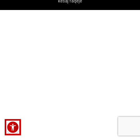
kesaj faqeje