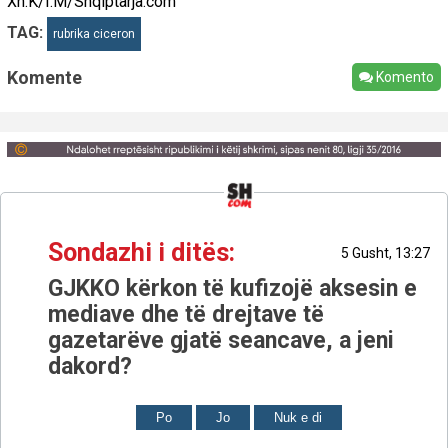
Xh.K/I.M/Shqiptarja.com
TAG:
rubrika ciceron
Komente
Komento
Sondazhi i ditës:
5 Gusht, 13:27
GJKKO kërkon të kufizojë aksesin e
mediave dhe të drejtave të
gazetarëve gjatë seancave, a jeni
dakord?
Po
Jo
Nuk e di