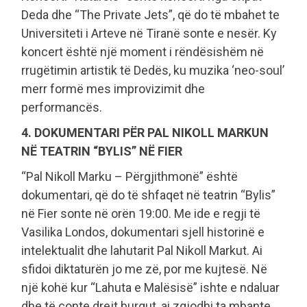
Deda dhe “The Private Jets”, që do të mbahet te
Universiteti i Arteve në Tiranë sonte e nesër. Ky
koncert është një moment i rëndësishëm në
rrugëtimin artistik të Dedës, ku muzika ‘neo-soul’
merr formë mes improvizimit dhe
performancës.
4. DOKUMENTARI PËR PAL NIKOLL MARKUN
NË TEATRIN “BYLIS” NË FIER
“Pal Nikoll Marku – Përgjithmonë” është
dokumentari, që do të shfaqet në teatrin “Bylis”
në Fier sonte në orën 19:00. Me ide e regji të
Vasilika Londos, dokumentari sjell historinë e
intelektualit dhe lahutarit Pal Nikoll Markut. Ai
sfidoi diktaturën jo me zë, por me kujtesë. Në
një kohë kur “Lahuta e Malësisë” ishte e ndaluar
dhe të çonte drejt burgut, ai zgjodhi ta mbante