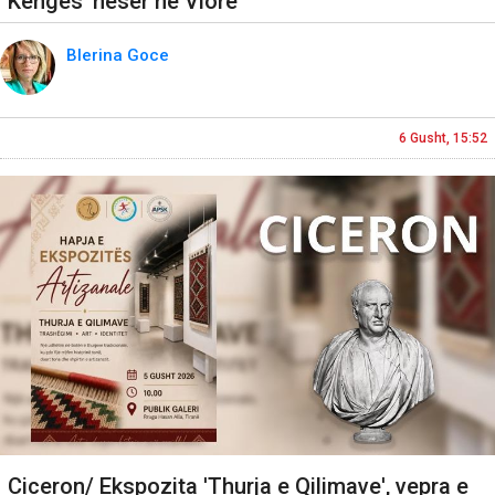
Këngës’ nesër në Vlorë
Blerina Goce
6 Gusht, 15:52
Ciceron/ Ekspozita 'Thurja e Qilimave', vepra e