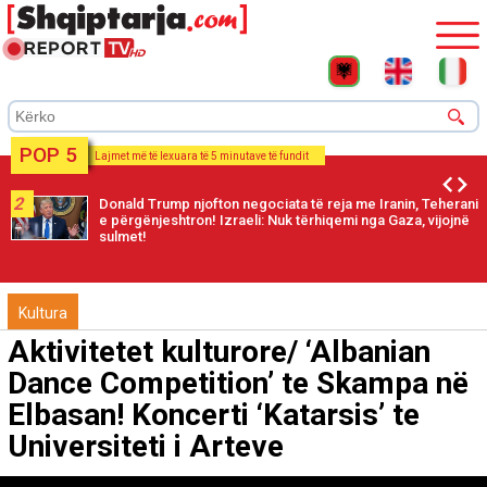
POP 5
Lajmet më të lexuara të 5 minutave të fundit
2
Donald Trump njofton negociata të reja me Iranin, Teherani
e përgënjeshtron! Izraeli: Nuk tërhiqemi nga Gaza, vijojnë
sulmet!
Kultura
Aktivitetet kulturore/ ‘Albanian
Dance Competition’ te Skampa në
Elbasan! Koncerti ‘Katarsis’ te
Universiteti i Arteve