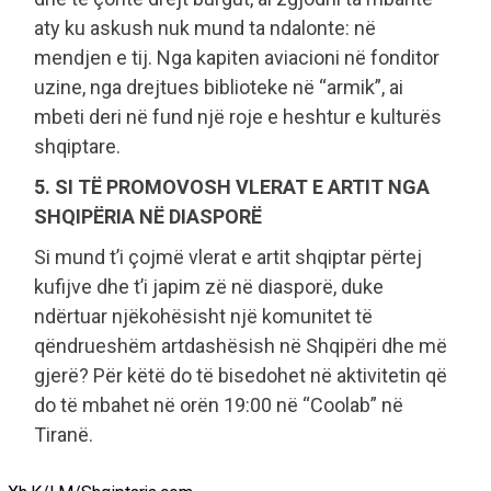
aty ku askush nuk mund ta ndalonte: në
mendjen e tij. Nga kapiten aviacioni në fonditor
uzine, nga drejtues biblioteke në “armik”, ai
mbeti deri në fund një roje e heshtur e kulturës
shqiptare.
5. SI TË PROMOVOSH VLERAT E ARTIT NGA
SHQIPËRIA NË DIASPORË
Si mund t’i çojmë vlerat e artit shqiptar përtej
kufijve dhe t’i japim zë në diasporë, duke
ndërtuar njëkohësisht një komunitet të
qëndrueshëm artdashësish në Shqipëri dhe më
gjerë? Për këtë do të bisedohet në aktivitetin që
do të mbahet në orën 19:00 në “Coolab” në
Tiranë.