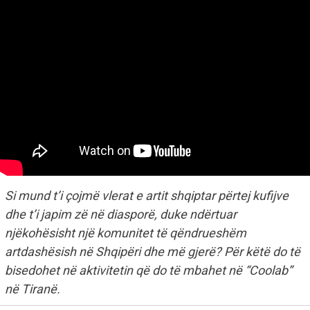
Si mund t’i çojmë vlerat e artit shqiptar përtej kufijve
dhe t’i japim zë në diasporë, duke ndërtuar
njëkohësisht një komunitet të qëndrueshëm
artdashësish në Shqipëri dhe më gjerë? Për këtë do të
bisedohet në aktivitetin që do të mbahet në “Coolab”
në Tiranë.