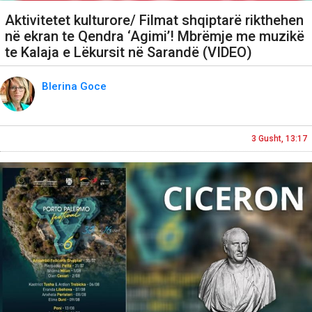
Aktivitetet kulturore/ Filmat shqiptarë rikthehen
në ekran te Qendra ‘Agimi’! Mbrëmje me muzikë
te Kalaja e Lëkursit në Sarandë (VIDEO)
Blerina Goce
3 Gusht, 13:17