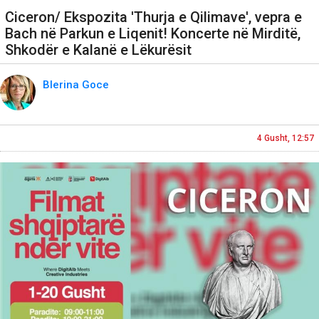
Ciceron/ Ekspozita 'Thurja e Qilimave', vepra e
Bach në Parkun e Liqenit! Koncerte në Mirditë,
Shkodër e Kalanë e Lëkurësit
Blerina Goce
4 Gusht, 12:57