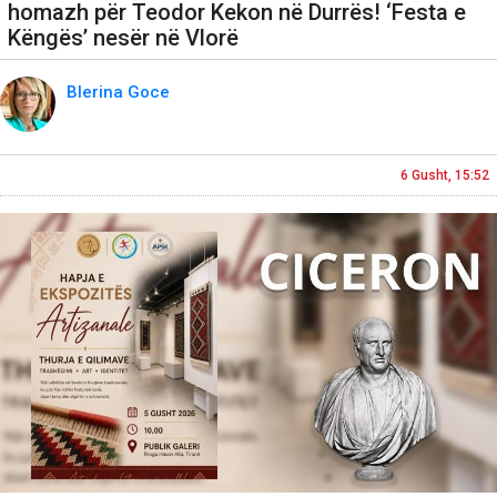
homazh për Teodor Kekon në Durrës! ‘Festa e
Këngës’ nesër në Vlorë
Blerina Goce
6 Gusht, 15:52