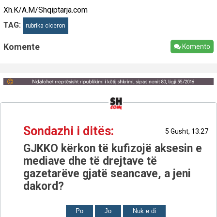
Xh.K/A.M/Shqiptarja.com
TAG:
rubrika ciceron
Komente
Komento
Sondazhi i ditës:
5 Gusht, 13:27
GJKKO kërkon të kufizojë aksesin e
mediave dhe të drejtave të
gazetarëve gjatë seancave, a jeni
dakord?
Po
Jo
Nuk e di