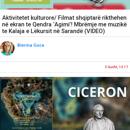
Aktivitetet kulturore/ Filmat shqiptarë rikthehen
në ekran te Qendra ‘Agimi’! Mbrëmje me muzikë
te Kalaja e Lëkursit në Sarandë (VIDEO)
Blerina Goce
3 Gusht, 13:17