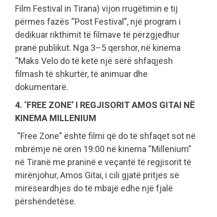
Film Festival in Tirana) vijon rrugëtimin e tij
përmes fazës “Post Festival”, një program i
dedikuar rikthimit të filmave të përzgjedhur
pranë publikut. Nga 3–5 qershor, në kinema
“Maks Velo do të ketë një sërë shfaqjesh
filmash të shkurtër, të animuar dhe
dokumentarë.
4. ‘FREE ZONE’ I REGJISORIT AMOS GITAI NË
KINEMA MILLENIUM
“Free Zone” është filmi që do të shfaqet sot në
mbrëmje në orën 19:00 në kinema “Millenium”
në Tiranë me praninë e veçantë të regjisorit të
mirënjohur, Amos Gitai, i cili gjatë pritjes së
mirëseardhjes do të mbajë edhe një fjalë
përshëndetëse.