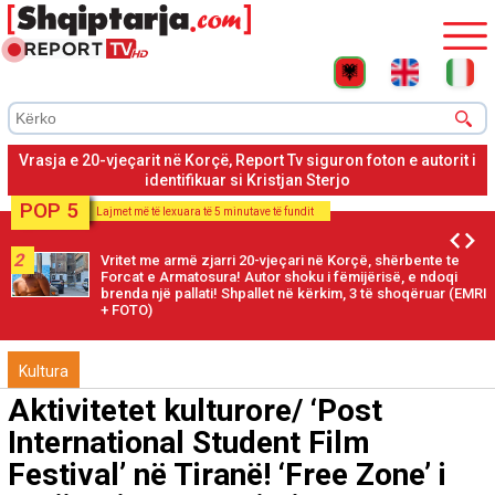
Vrasja e 20-vjeçarit në Korçë, Report Tv siguron foton e autorit i
identifikuar si Kristjan Sterjo
POP 5
Lajmet më të lexuara të 5 minutave të fundit
2
Vritet me armë zjarri 20-vjeçari në Korçë, shërbente te
Forcat e Armatosura! Autor shoku i fëmijërisë, e ndoqi
brenda një pallati! Shpallet në kërkim, 3 të shoqëruar (EMRI
+ FOTO)
Kultura
Aktivitetet kulturore/ ‘Post
International Student Film
Festival’ në Tiranë! ‘Free Zone’ i