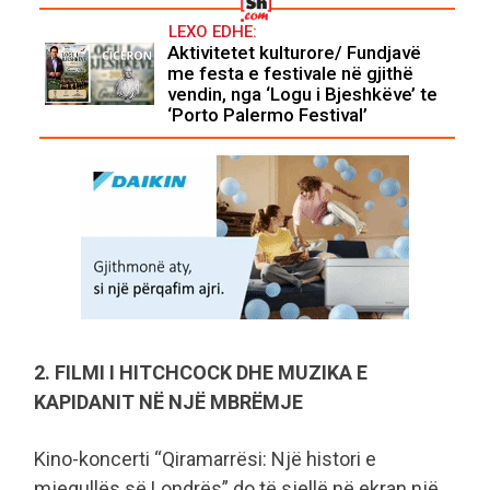
LEXO EDHE:
Aktivitetet kulturore/ Fundjavë
me festa e festivale në gjithë
vendin, nga ‘Logu i Bjeshkëve’ te
‘Porto Palermo Festival’
2. FILMI I HITCHCOCK DHE MUZIKA E
KAPIDANIT NË NJË MBRËMJE
Kino-koncerti “Qiramarrësi: Një histori e
mjegullës së Londrës” do të sjellë në ekran një