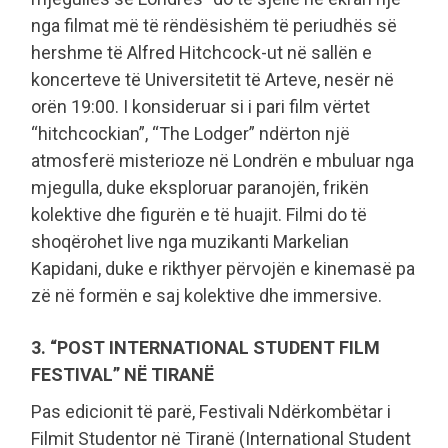
nga filmat më të rëndësishëm të periudhës së
hershme të Alfred Hitchcock-ut në sallën e
koncerteve të Universitetit të Arteve, nesër në
orën 19:00. I konsideruar si i pari film vërtet
“hitchcockian”, “The Lodger” ndërton një
atmosferë misterioze në Londrën e mbuluar nga
mjegulla, duke eksploruar paranojën, frikën
kolektive dhe figurën e të huajit. Filmi do të
shoqërohet live nga muzikanti Markelian
Kapidani, duke e rikthyer përvojën e kinemasë pa
zë në formën e saj kolektive dhe immersive.
3. “POST INTERNATIONAL STUDENT FILM
FESTIVAL” NË TIRANË
Pas edicionit të parë, Festivali Ndërkombëtar i
Filmit Studentor në Tiranë (International Student