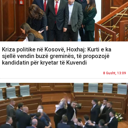
Kriza politike në Kosovë, Hoxhaj: Kurti e ka
sjellë vendin buzë greminës, të propozojë
kandidatin për kryetar të Kuvendi
8 Gusht, 13:09