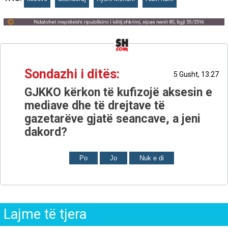
Sondazhi i ditës:
5 Gusht, 13:27
GJKKO kërkon të kufizojë aksesin e
mediave dhe të drejtave të
gazetarëve gjatë seancave, a jeni
dakord?
Po
Jo
Nuk e di
Lajme të tjera