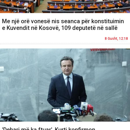
Me një orë vonesë nis seanca për konstituimin
e Kuvendit në Kosovë, 109 deputetë në sallë
8 Gusht, 12:18
'Dehari më ka ftuar', Kurti konfirmon