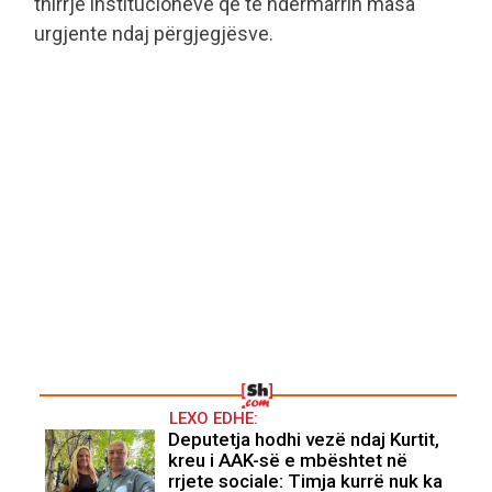
thirrje institucioneve që të ndërmarrin masa
urgjente ndaj përgjegjësve.
LEXO EDHE:
Deputetja hodhi vezë ndaj Kurtit,
kreu i AAK-së e mbështet në
rrjete sociale: Timja kurrë nuk ka