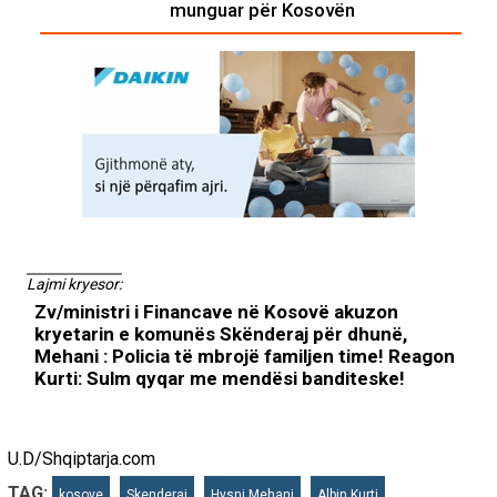
munguar për Kosovën
Lajmi kryesor:
Zv/ministri i Financave në Kosovë akuzon
kryetarin e komunës Skënderaj për dhunë,
Mehani : Policia të mbrojë familjen time! Reagon
Kurti: Sulm qyqar me mendësi banditeske!
U.D/Shqiptarja.com
TAG:
kosove
Skenderaj
Hysni Mehani
Albin Kurti