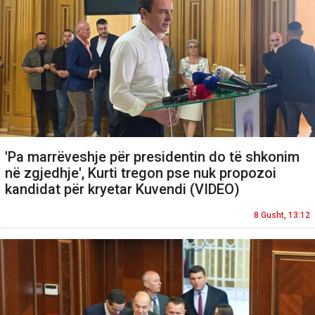
'Pa marrëveshje për presidentin do të shkonim
në zgjedhje', Kurti tregon pse nuk propozoi
kandidat për kryetar Kuvendi (VIDEO)
8 Gusht, 13:12