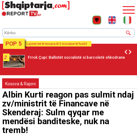
POP 5
Lajmet më të lexuara të 5 minutave të fundit
2
Frrok Çupi: Ballistët socialistë si barcoletë shkodrane
Kosova & Rajoni
Albin Kurti reagon pas sulmit ndaj
zv/ministrit të Financave në
Skenderaj: Sulm qyqar me
mendësi banditeske, nuk na
tremb!