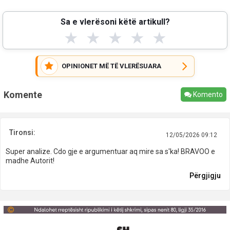
Sa e vlerësoni këtë artikull?
★
★
★
★
★
OPINIONET MË TË VLERËSUARA
Komente
Komento
Tironsi:
12/05/2026 09:12
Super analize. Cdo gje e argumentuar aq mire sa s'ka! BRAVOO e
madhe Autorit!
Përgjigju