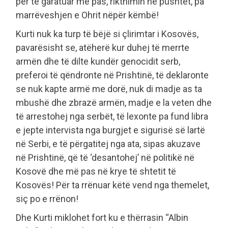
për të garatuar më pas, rikthimin në pushtet, pa
marrëveshjen e Ohrit nëpër këmbë!
Kurti nuk ka turp të bëjë si çlirimtar i Kosovës,
pavarësisht se, atëherë kur duhej të merrte
armën dhe të dilte kundër genocidit serb,
preferoi të qëndronte në Prishtinë, të deklaronte
se nuk kapte armë me dorë, nuk di madje as ta
mbushë dhe zbrazë armën, madje e la veten dhe
të arrestohej nga serbët, të lexonte pa fund libra
e jepte intervista nga burgjet e sigurisë së lartë
në Serbi, e të përgatitej nga ata, sipas akuzave
në Prishtinë, që të ‘desantohej’ në politikë në
Kosovë dhe më pas në krye të shtetit të
Kosovës! Për ta rrënuar këtë vend nga themelet,
siç po e rrënon!
Dhe Kurti miklohet fort ku e thërrasin “Albin