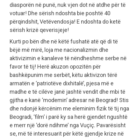
diasporën në punë, nuk vjen dot në atdhe për të
votuar! Dhe sërish ndoshta bie poshtë 40
përqindshit, Vetëvendosja! E ndoshta do ketë
sërish krizë qeverisjeje!
Kurti po bën dhe në këtë fushatë atë që di të
bëjë më mirë, loja me nacionalizmin dhe
aktivizimin e kanaleve të nëndheshme serbe në
favor të tij! Herë akuzon opozitën për
bashkëpunim me serbët, këtu aktivizon tërë
armatën e ‘patriotëve dixhitalë’, pjesa më e
madhe e të cilëve janë jashtë vendit dhe mbi të
gjitha e kanë ‘modemin’ adresar në Beograd! Stis
dhe ndonjë kërcënim me eleminim fizik të tij nga
Beogradi, ‘film’ i parë ky sa herë gjendet ngushtë
e merr një ‘dorë ndihme’ nga Vuçiç. Pavarësisht
se, më të interesuarit për këtë gjendje krize në