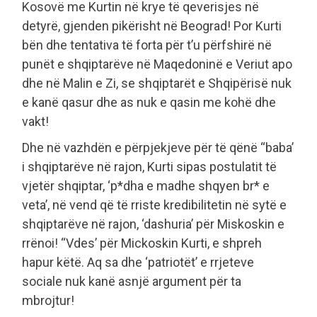
Kosovë me Kurtin në krye të qeverisjes në
detyrë, gjenden pikërisht në Beograd! Por Kurti
bën dhe tentativa të forta për t’u përfshirë në
punët e shqiptarëve në Maqedoninë e Veriut apo
dhe në Malin e Zi, se shqiptarët e Shqipërisë nuk
e kanë qasur dhe as nuk e qasin me kohë dhe
vakt!
Dhe në vazhdën e përpjekjeve për të qënë “baba’
i shqiptarëve në rajon, Kurti sipas postulatit të
vjetër shqiptar, ‘p*dha e madhe shqyen br* e
veta’, në vend që të rriste kredibilitetin në sytë e
shqiptarëve në rajon, ‘dashuria’ për Miskoskin e
rrënoi! “Vdes’ për Mickoskin Kurti, e shpreh
hapur këtë. Aq sa dhe ‘patriotët’ e rrjeteve
sociale nuk kanë asnjë argument për ta
mbrojtur!