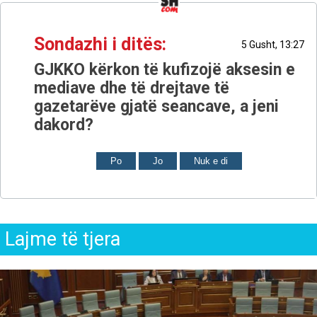
Sondazhi i ditës:
5 Gusht, 13:27
GJKKO kërkon të kufizojë aksesin e
mediave dhe të drejtave të
gazetarëve gjatë seancave, a jeni
dakord?
Po
Jo
Nuk e di
Lajme të tjera