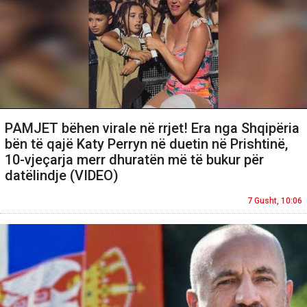
PAMJET bëhen virale në rrjet! Era nga Shqipëria
bën të qajë Katy Perryn në duetin në Prishtinë,
10-vjeçarja merr dhuratën më të bukur për
datëlindje (VIDEO)
7 Gusht, 10:06