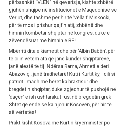
përbashkët “VLEN” në qeverisje, kishte zhbërë
gjuhën shqipe në institucionet e Maqedonisë së
Veriut, dhe tashmë për hir të ‘vëllait’ Miskocki,
për të mos i prishur qejfin atij, zhbënë dhe
himnin kombëtar shqiptar në kongres, duke e
zëvendësuar me himnin e BE!
Mbërriti dita e kiametit dhe për ‘Albin Babën’, për
të cilin vetëm ata që janë kundër shqiptarëve,
janë aleatë të tij! Ndërsa Rama, Ahmeti e deri
Abazoviçi, janë tradhëtarë! Kuti i Kurtit ky, i cili si
patriot i madh më herët ka braktisur dhe
bregdetin shqiptar, duke zgjedhur të pushojë në
‘daçën’ e ish ushtarakut rus, në bregdetin grek!
Shtet që ende se ka njohur Kosovën, për hir të
së vërtetës!
Praktikisht Kosova me Kurtin kryeministër po