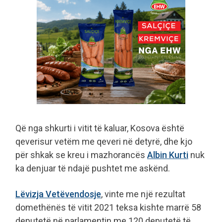
Që nga shkurti i vitit të kaluar, Kosova është
qeverisur vetëm me qeveri në detyrë, dhe kjo
për shkak se kreu i mazhorancës
Albin Kurti
nuk
ka denjuar të ndajë pushtet me askënd.
Lëvizja Vetëvendosje
, vinte me një rezultat
domethënës të vitit 2021 teksa kishte marrë 58
deputetë në parlamentin me 120 deputetë të