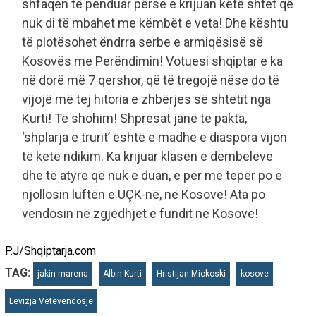
shfaqen të penduar përse e krijuan këtë shtet që
nuk di të mbahet me këmbët e veta! Dhe kështu
të plotësohet ëndrra serbe e armiqësisë së
Kosovës me Perëndimin! Votuesi shqiptar e ka
në dorë më 7 qershor, që të tregojë nëse do të
vijojë më tej hitoria e zhbërjes së shtetit nga
Kurti! Të shohim! Shpresat janë të pakta,
‘shplarja e trurit’ është e madhe e diaspora vijon
të ketë ndikim. Ka krijuar klasën e dembelëve
dhe të atyre që nuk e duan, e për më tepër po e
njollosin luftën e UÇK-në, në Kosovë! Ata po
vendosin në zgjedhjet e fundit në Kosovë!
P.J/Shqiptarja.com
TAG:
jakin marena
Albin Kurti
Hristijan Mickoski
kosove
Lëvizja Vetëvendosje