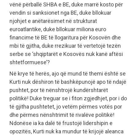
vënë përballë SHBA e BE, duke marrë kosto për
vendin si sanksionet nga BE, duke bllokuar
njohjet e anëtarësimet në strukturat
euroatlantike, duke bllokuar miliona euro
financime të BE të llogaritura për Kosovën dhe
mbi të gjitha, duke rrezikuar të vertetojë tezën
serbe se ‘shqiptarët e Kosovës nuk kanë aftësi
shtetformuese’?
Në krye të herës, ajo që mund të themi është se
Kurti nuk dëshiron të bashkëpunojë apo të ndajë
pushtet, por të nënshtrojë kundërshtarët
politikë! Duke treguar se i fiton zgjedhjet, por i do
të gjitha pushtetet, jo vetëm përmes votës por
dhe përmes nënshtrimit të rivalëve politikë!
Ndonëse ia ka dalë të frustojë lidershipin e
opozitës, Kurti nuk ka mundur të krijojë aleanca