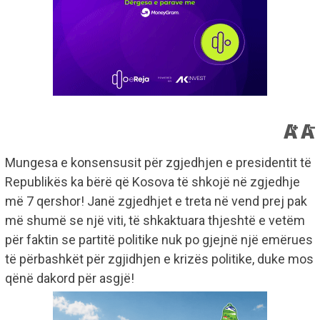
Mungesa e konsensusit për zgjedhjen e presidentit të
Republikës ka bërë që Kosova të shkojë në zgjedhje
më 7 qershor! Janë zgjedhjet e treta në vend prej pak
më shumë se një viti, të shkaktuara thjeshtë e vetëm
për faktin se partitë politike nuk po gjejnë një emërues
të përbashkët për zgjidhjen e krizës politike, duke mos
qënë dakord për asgjë!