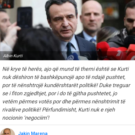
Albin Kurti
Në krye të herës, ajo që mund të themi është se Kurti
nuk dëshiron të bashkëpunojë apo të ndajë pushtet,
por të nënshtrojë kundërshtarët politikë! Duke treguar
se i fiton zgjedhjet, por i do të gjitha pushtetet, jo
vetëm përmes votës por dhe përmes nënshtrimit të
rivalëve politikë! Përfundimisht, Kurti nuk e njeh
nocionin ‘negociim’!
Jakin Marena