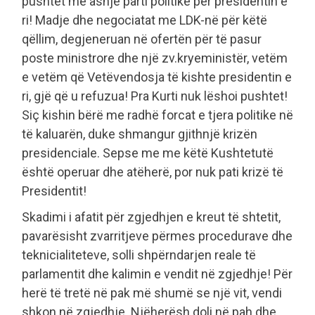
pushtet me asnjë parti politike për presidentin e
ri! Madje dhe negociatat me LDK-në për këtë
qëllim, degjeneruan në ofertën për të pasur
poste ministrore dhe një zv.kryeministër, vetëm
e vetëm që Vetëvendosja të kishte presidentin e
ri, gjë që u refuzua! Pra Kurti nuk lëshoi pushtet!
Siç kishin bërë me radhë forcat e tjera politike në
të kaluarën, duke shmangur gjithnjë krizën
presidenciale. Sepse me me këtë Kushtetutë
është operuar dhe atëherë, por nuk pati krizë të
Presidentit!
Skadimi i afatit për zgjedhjen e kreut të shtetit,
pavarësisht zvarritjeve përmes procedurave dhe
teknicialiteteve, solli shpërndarjen reale të
parlamentit dhe kalimin e vendit në zgjedhje! Për
herë të tretë në pak më shumë se një vit, vendi
shkon në zgjedhje. Njëherësh doli në pah dhe