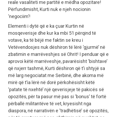
reale vasaliteti me partitë e mëdha opozitare!
Përfundimisht, Kurti nuk e njeh nocionin
‘negociim’!
Elementi i dytë që e ka çuar Kurtin në
mosqeverisje dhe kur ka mbi 51 përqind të
votave, ka të bëjë me faktin se kreu i
Vetëvendosjes nuk dëshiron të lërë ‘gjurmë’ në
zbatimin e marrëveshjes së Ohrit! I penduar që e
aprovoi këtë marrëveshje, pavarësisht ‘bishtave’
që nxjerr tashmë, Kurti dëshiron që t’i shtyjë sa
më larg negociatat me Serbinë, dhe akoma më
mirë që t’ia lërë në dorë përkohësisht këtë
‘patate të nxehtë’ një qeverisjeje të pakicës së
opozitës, për ta pasur më pas si ‘bonus’ të fortë
përballë militantëve të vet, kryesisht nga
diaspora, në narrativën e ‘tradhëtisë’ së opozitës,