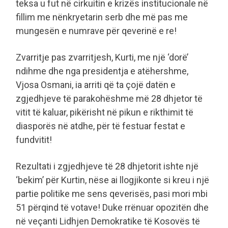
teksa u fut në cirkuitin e krizës institucionale në
fillim me nënkryetarin serb dhe më pas me
mungesën e numrave për qeverinë e re!
Zvarritje pas zvarritjesh, Kurti, me një ‘dorë’
ndihme dhe nga presidentja e atëhershme,
Vjosa Osmani, ia arriti që ta çojë datën e
zgjedhjeve të parakohëshme më 28 dhjetor të
vitit të kaluar, pikërisht në pikun e rikthimit të
diasporës në atdhe, për të festuar festat e
fundvitit!
Rezultati i zgjedhjeve të 28 dhjetorit ishte një
‘bekim’ për Kurtin, nëse ai llogjikonte si kreu i një
partie politike me sens qeverisës, pasi mori mbi
51 përqind të votave! Duke rrënuar opozitën dhe
në veçanti Lidhjen Demokratike të Kosovës të