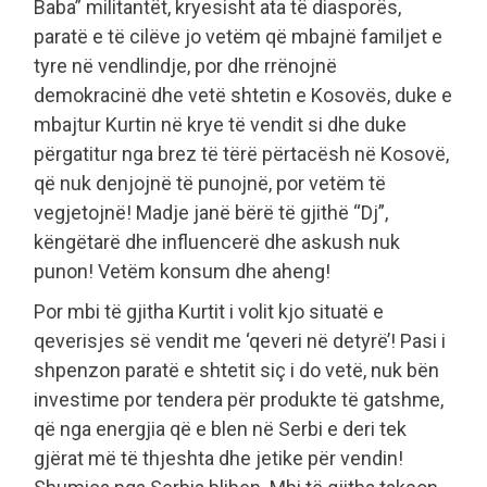
Baba” militantët, kryesisht ata të diasporës,
paratë e të cilëve jo vetëm që mbajnë familjet e
tyre në vendlindje, por dhe rrënojnë
demokracinë dhe vetë shtetin e Kosovës, duke e
mbajtur Kurtin në krye të vendit si dhe duke
përgatitur nga brez të tërë përtacësh në Kosovë,
që nuk denjojnë të punojnë, por vetëm të
vegjetojnë! Madje janë bërë të gjithë “Dj”,
këngëtarë dhe influencerë dhe askush nuk
punon! Vetëm konsum dhe aheng!
Por mbi të gjitha Kurtit i volit kjo situatë e
qeverisjes së vendit me ‘qeveri në detyrë’! Pasi i
shpenzon paratë e shtetit siç i do vetë, nuk bën
investime por tendera për produkte të gatshme,
që nga energjia që e blen në Serbi e deri tek
gjërat më të thjeshta dhe jetike për vendin!