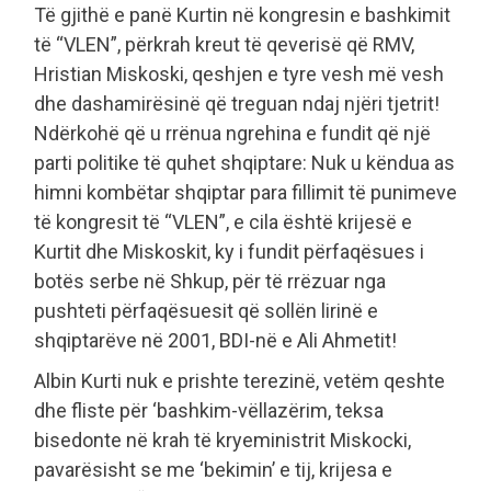
Të gjithë e panë Kurtin në kongresin e bashkimit
të “VLEN”, përkrah kreut të qeverisë që RMV,
Hristian Miskoski, qeshjen e tyre vesh më vesh
dhe dashamirësinë që treguan ndaj njëri tjetrit!
Ndërkohë që u rrënua ngrehina e fundit që një
parti politike të quhet shqiptare: Nuk u këndua as
himni kombëtar shqiptar para fillimit të punimeve
të kongresit të “VLEN”, e cila është krijesë e
Kurtit dhe Miskoskit, ky i fundit përfaqësues i
botës serbe në Shkup, për të rrëzuar nga
pushteti përfaqësuesit që sollën lirinë e
shqiptarëve në 2001, BDI-në e Ali Ahmetit!
Albin Kurti nuk e prishte terezinë, vetëm qeshte
dhe fliste për ‘bashkim-vëllazërim, teksa
bisedonte në krah të kryeministrit Miskocki,
pavarësisht se me ‘bekimin’ e tij, krijesa e