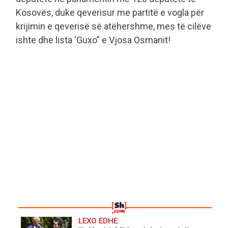
Kosovës, duke qeverisur me partitë e vogla për
krijimin e qeverisë së atëhershme, mes të cilëve
ishte dhe lista ‘Guxo” e Vjosa Osmanit!
LEXO EDHE: