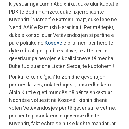
kryesuar nga Lumir Abdixhiku, duke ulur kuotat e
PDK të Bedri Hamzës, duke nxjerrë jashtë
Kuvendit “Nismën’ e Fatmir Limajt, duke lënë në
‘vend’ AAK e Ramush Haradinajt. Për më tepër,
duke e konsoliduar Vetëvendosjen si partinë e
parë politike në
Kosovë
e cila merr për herë të
dytë mbi 50 përqind të votave, të aftë për të
qeverisur pa nevojën e koalicioneve të mëdha!
Duke fuqizuar dhe Listën Serbe, të kuptohemi!
Por kur e ke në ‘gjak’ krizën dhe qeverisjen
përmes krizës, nuk tërhiqesh, pasi edhe këtu
Albin Kurti e gjeti mundësinë për ta shkaktuar!
Ndonëse votuesit në Kosovë i kishin dhënë
votën Vetëvendosjes për të qeverisur e vetme,
pra për të pasur kreun e qeverisë dhe të
Kuvendit, fakt është se nuk e kishte mandatuar