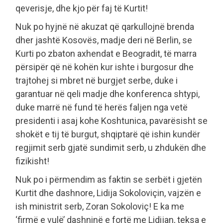
qeverisje, dhe kjo për faj të Kurtit!
Nuk po hyjnë në akuzat që qarkullojnë brenda
dher jashtë Kosovës, madje deri në Berlin, se
Kurti po zbaton axhendat e Beogradit, të marra
përsipër që në kohën kur ishte i burgosur dhe
trajtohej si mbret në burgjet serbe, duke i
garantuar në qeli madje dhe konferenca shtypi,
duke marrë në fund të herës faljen nga vetë
presidenti i asaj kohe Koshtunica, pavarësisht se
shokët e tij të burgut, shqiptarë që ishin kundër
regjimit serb gjatë sundimit serb, u zhdukën dhe
fizikisht!
Nuk po i përmendim as faktin se serbët i gjetën
Kurtit dhe dashnore, Lidija Sokoloviçin, vajzën e
ish ministrit serb, Zoran Sokoloviç! E ka me
‘firmë e vulë’ dashninë e fortë me Lidijan, teksa e