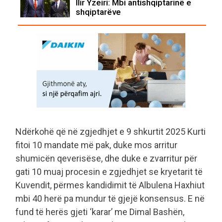
Ilir Yzeiri: Mbi antishqiptarinë e
shqiptarëve
Ndërkohë që në zgjedhjet e 9 shkurtit 2025 Kurti
fitoi 10 mandate më pak, duke mos arritur
shumicën qeverisëse, dhe duke e zvarritur për
gati 10 muaj procesin e zgjedhjet se kryetarit të
Kuvendit, përmes kandidimit të Albulena Haxhiut
mbi 40 herë pa mundur të gjejë konsensus. E në
fund të herës gjeti ‘karar’ me Dimal Bashën,