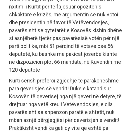
nxitimi i Kurtit për të fajësuar opozitën si
shkaktare e krizës, me argumentin se nuk votoi
dhe presidentin në favor të Vetëvendosjes,
pavarësisht se qytetarët e Kosovës kishin dhënë
si asnjëherë tjetër pas pavarësisë votën për një
parti politike, mbi 51 përqind të votave ose 56
deputetë, ku bashkë me pakicat joserbe kishte
në dizpozicion plot 66 mandate, në Kuvendin me
120 deputetë!
Kurti sërish preferoi zgjedhje të parakohëshme
para qeverisjes së vendit! Duke e katandisur
Kosovën të qeverisej nga një qeveri në detyrë, të
drejtuar nga vetë kreu i Vetëvendosjes, e cila
pavarësisht se shpenzon paratë e shtetit, nuk
mban asnjë përgjegjësi për qeverisjen e vendit!
Praktikisht vendi ka gati dy vite që është pa