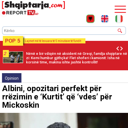
POP 5
Lajmet më të lexuara të 5 minutave të fundit
2
Nënë e bir vdiqën në aksident në Greqi, familja shqiptare në
zi: Kemi humbur gjithçka! Flet shoferi i kamionit: Isha në
korsinë time, makina ishte jashtë kontrollit!
Opinion
Albini, opozitari perfekt për
rrëzimin e ‘Kurtit’ që ‘vdes’ për
Mickoskin