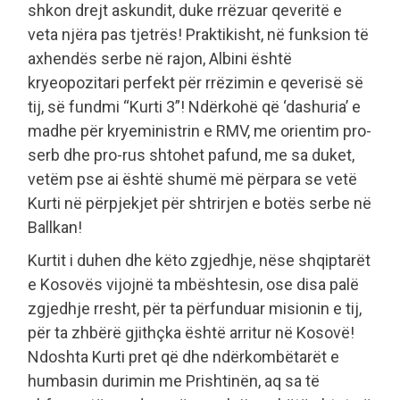
shkon drejt askundit, duke rrëzuar qeveritë e
veta njëra pas tjetrës! Praktikisht, në funksion të
axhendës serbe në rajon, Albini është
kryeopozitari perfekt për rrëzimin e qeverisë së
tij, së fundmi “Kurti 3”! Ndërkohë që ‘dashuria’ e
madhe për kryeministrin e RMV, me orientim pro-
serb dhe pro-rus shtohet pafund, me sa duket,
vetëm pse ai është shumë më përpara se vetë
Kurti në përpjekjet për shtrirjen e botës serbe në
Ballkan!
Kurtit i duhen dhe këto zgjedhje, nëse shqiptarët
e Kosovës vijojnë ta mbështesin, ose disa palë
zgjedhje rresht, për ta përfunduar misionin e tij,
për ta zhbërë gjithçka është arritur në Kosovë!
Ndoshta Kurti pret që dhe ndërkombëtarët e
humbasin durimin me Prishtinën, aq sa të