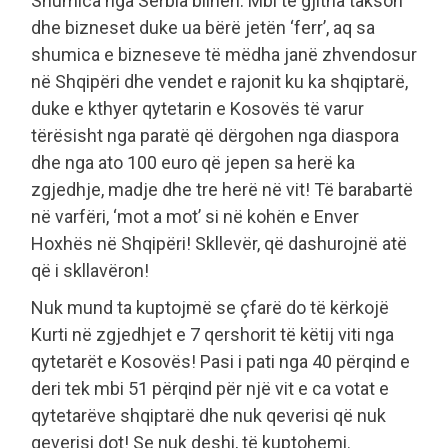
Shumica nga Serbia blihen. Mbi të gjitha takson
dhe bizneset duke ua bërë jetën ‘ferr’, aq sa
shumica e bizneseve të mëdha janë zhvendosur
në Shqipëri dhe vendet e rajonit ku ka shqiptarë,
duke e kthyer qytetarin e Kosovës të varur
tërësisht nga paratë që dërgohen nga diaspora
dhe nga ato 100 euro që jepen sa herë ka
zgjedhje, madje dhe tre herë në vit! Të barabartë
në varfëri, ‘mot a mot’ si në kohën e Enver
Hoxhës në Shqipëri! Skllevër, që dashurojnë atë
që i skllavëron!
Nuk mund ta kuptojmë se çfarë do të kërkojë
Kurti në zgjedhjet e 7 qershorit të këtij viti nga
qytetarët e Kosovës! Pasi i pati nga 40 përqind e
deri tek mbi 51 përqind për një vit e ca votat e
qytetarëve shqiptarë dhe nuk qeverisi që nuk
qeverisi dot! Se nuk deshi, të kuptohemi.