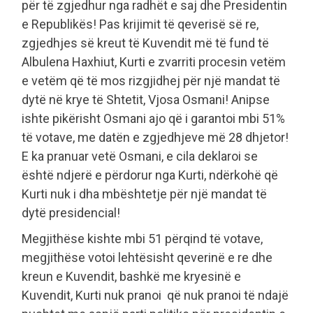
për të zgjedhur nga radhët e saj dhe Presidentin
e Republikës! Pas krijimit të qeverisë së re,
zgjedhjes së kreut të Kuvendit më të fund të
Albulena Haxhiut, Kurti e zvarriti procesin vetëm
e vetëm që të mos rizgjidhej për një mandat të
dytë në krye të Shtetit, Vjosa Osmani! Anipse
ishte pikërisht Osmani ajo që i garantoi mbi 51%
të votave, me datën e zgjedhjeve më 28 dhjetor!
E ka pranuar vetë Osmani, e cila deklaroi se
është ndjerë e përdorur nga Kurti, ndërkohë që
Kurti nuk i dha mbështetje për një mandat të
dytë presidencial!
Megjithëse kishte mbi 51 përqind të votave,
megjithëse votoi lehtësisht qeverinë e re dhe
kreun e Kuvendit, bashkë me kryesinë e
Kuvendit, Kurti nuk pranoi që nuk pranoi të ndajë