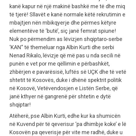
kanë kapur në një makinë bashkë me të dhe miq
të tjerë! Sllavët e kanë normale këtë rekrutimin e
mbajtjen nën mbikqyerje dhe përmes këtyre
elementëve të ‘butë’, siç janë femrat spiune!
Nuk po përmendim as lëvizjen shqiptaro-serbe
‘KAN” të themeluar nga Albin Kurti dhe serbi
Nenad Rikalo, lëvizje që më pas u nda secili në
punën e vet por me qëllimin e përbashkët,
zhbërjen e pavarësisë, luftës së UÇK dhe të vetë
shtetit të Kosovës, duke i dhënë spektrit politik
në Kosovë, Vetëvendosjen e Listën Serbe, që
janë kthyer në gangrenë për shtetin e dytë
shqiptar!
Atëherë, pse Albin Kurti, edhe kur ka shumicën
në Kuvend për të qeverisur ‘pa dhimbje koke’ e lë
Kosovën pa qeverisje për vite me radhë, duke u