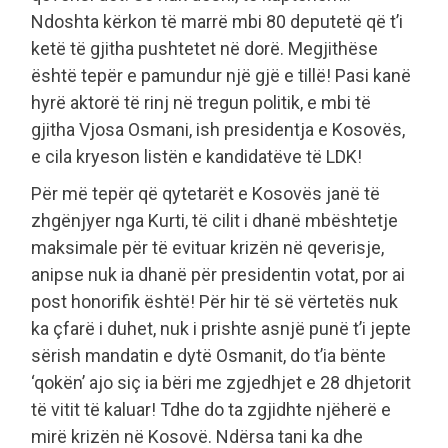
Ndoshta kërkon të marrë mbi 80 deputetë që t’i
ketë të gjitha pushtetet në dorë. Megjithëse
është tepër e pamundur një gjë e tillë! Pasi kanë
hyrë aktorë të rinj në tregun politik, e mbi të
gjitha Vjosa Osmani, ish presidentja e Kosovës,
e cila kryeson listën e kandidatëve të LDK!
Për më tepër që qytetarët e Kosovës janë të
zhgënjyer nga Kurti, të cilit i dhanë mbështetje
maksimale për të evituar krizën në qeverisje,
anipse nuk ia dhanë për presidentin votat, por ai
post honorifik është! Për hir të së vërtetës nuk
ka çfarë i duhet, nuk i prishte asnjë punë t’i jepte
sërish mandatin e dytë Osmanit, do t’ia bënte
‘qokën’ ajo siç ia bëri me zgjedhjet e 28 dhjetorit
të vitit të kaluar! Tdhe do ta zgjidhte njëherë e
mirë krizën në Kosovë. Ndërsa tani ka dhe