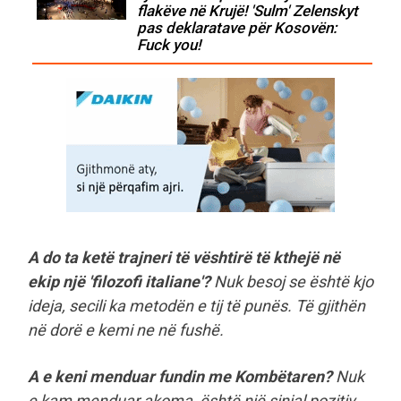
flakëve në Krujë! 'Sulm' Zelenskyt
pas deklaratave për Kosovën:
Fuck you!
A do ta ketë trajneri të vështirë të kthejë në
ekip një 'filozofi italiane'?
Nuk besoj se është kjo
ideja, secili ka metodën e tij të punës. Të gjithën
në dorë e kemi ne në fushë.
A e keni menduar fundin me Kombëtaren?
Nuk
e kam menduar akoma, është një sinjal pozitiv.