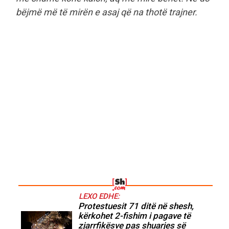
bëjmë më të mirën e asaj që na thotë trajner.
LEXO EDHE:
Protestuesit 71 ditë në shesh,
kërkohet 2-fishim i pagave të
zjarrfikësve pas shuarjes së