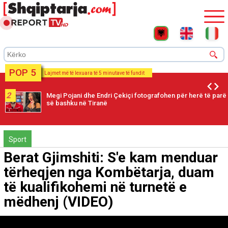
POP 5
Lajmet më të lexuara të 5 minutave të fundit
2
Megi Pojani dhe Endri Çekiçi fotografohen për herë të parë
së bashku në Tiranë
Sport
Berat Gjimshiti: S'e kam menduar
tërheqjen nga Kombëtarja, duam
të kualifikohemi në turnetë e
mëdhenj (VIDEO)