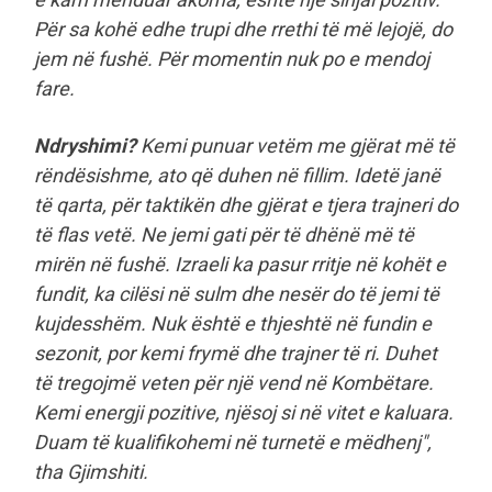
Për sa kohë edhe trupi dhe rrethi të më lejojë, do
jem në fushë. Për momentin nuk po e mendoj
fare.
Ndryshimi?
Kemi punuar vetëm me gjërat më të
rëndësishme, ato që duhen në fillim. Idetë janë
të qarta, për taktikën dhe gjërat e tjera trajneri do
të flas vetë. Ne jemi gati për të dhënë më të
mirën në fushë. Izraeli ka pasur rritje në kohët e
fundit, ka cilësi në sulm dhe nesër do të jemi të
kujdesshëm. Nuk është e thjeshtë në fundin e
sezonit, por kemi frymë dhe trajner të ri. Duhet
të tregojmë veten për një vend në Kombëtare.
Kemi energji pozitive, njësoj si në vitet e kaluara.
Duam të kualifikohemi në turnetë e mëdhenj",
tha Gjimshiti.