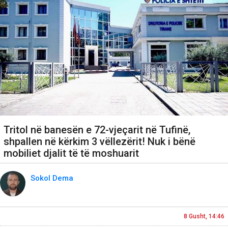
Tritol në banesën e 72-vjeçarit në Tufinë,
shpallen në kërkim 3 vëllezërit! Nuk i bënë
mobiliet djalit të të moshuarit
Sokol Dema
8 Gusht, 14:46