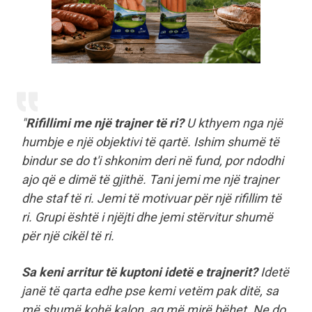
"
Rifillimi me një trajner të ri?
U kthyem nga një
humbje e një objektivi të qartë. Ishim shumë të
bindur se do t'i shkonim deri në fund, por ndodhi
ajo që e dimë të gjithë. Tani jemi me një trajner
dhe staf të ri. Jemi të motivuar për një rifillim të
ri. Grupi është i njëjti dhe jemi stërvitur shumë
për një cikël të ri.
Sa keni arritur të kuptoni idetë e trajnerit?
Idetë
janë të qarta edhe pse kemi vetëm pak ditë, sa
më shumë kohë kalon, aq më mirë bëhet. Ne do