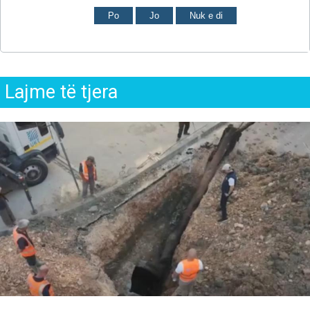
Po
Jo
Nuk e di
Lajme të tjera