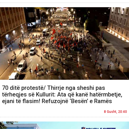
70 ditë protestë/ Thirrje nga sheshi pas
tërheqjes së Kullurit: Ata që kanë hatërmbetje,
ejani të flasim! Refuzojnë ‘Besën’ e Ramës
8 Gusht, 20:40