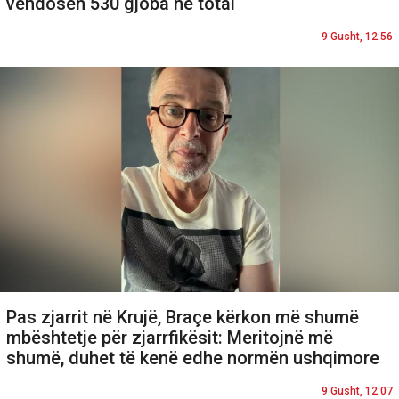
vendosen 530 gjoba në total
9 Gusht, 12:56
Pas zjarrit në Krujë, Braçe kërkon më shumë
mbështetje për zjarrfikësit: Meritojnë më
shumë, duhet të kenë edhe normën ushqimore
9 Gusht, 12:07