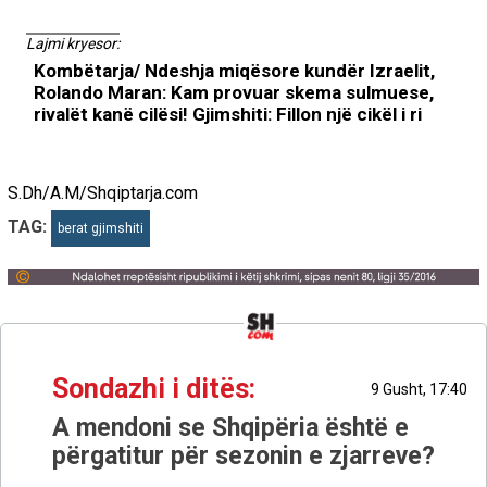
Lajmi kryesor:
Kombëtarja/ Ndeshja miqësore kundër Izraelit,
Rolando Maran: Kam provuar skema sulmuese,
rivalët kanë cilësi! Gjimshiti: Fillon një cikël i ri
S.Dh/A.M/Shqiptarja.com
TAG:
berat gjimshiti
Sondazhi i ditës:
9 Gusht, 17:40
A mendoni se Shqipëria është e
përgatitur për sezonin e zjarreve?