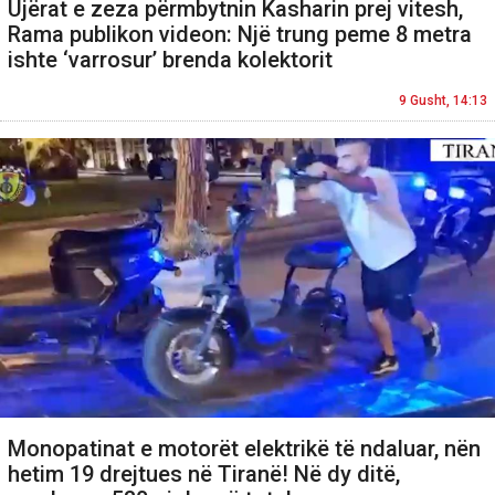
Ujërat e zeza përmbytnin Kasharin prej vitesh,
Rama publikon videon: Një trung peme 8 metra
ishte ‘varrosur’ brenda kolektorit
9 Gusht, 14:13
Monopatinat e motorët elektrikë të ndaluar, nën
hetim 19 drejtues në Tiranë! Në dy ditë,