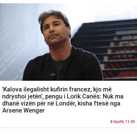
'Kalova ilegalisht kufirin francez, kjo më
ndryshoi jetën', pengu i Lorik Canës: Nuk ma
dhanë vizën për në Londër, kisha ftesë nga
Arsene Wenger
8 Gusht, 11:35