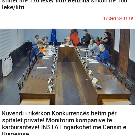
shitet me 176 lekë/ litri! Benzina shkon në 166
lekë/litri
17 Qershor, 11:18
Kuvendi i rikërkon Konkurrencës hetim për
spitalet private! Monitorim kompanive të
karburanteve! INSTAT ngarkohet me Censin e
Bujqësisë