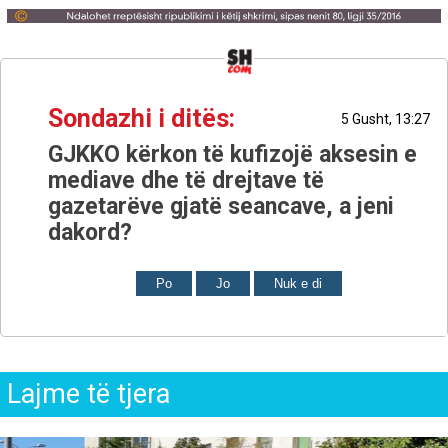
Sondazhi i ditës:
5 Gusht, 13:27
GJKKO kërkon të kufizojë aksesin e
mediave dhe të drejtave të
gazetarëve gjatë seancave, a jeni
dakord?
Po
Jo
Nuk e di
Lajme të tjera