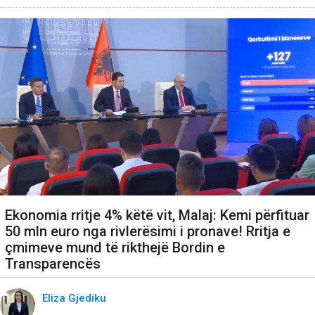
Ekonomia rritje 4% këtë vit, Malaj: Kemi përfituar
50 mln euro nga rivlerësimi i pronave! Rritja e
çmimeve mund të rikthejë Bordin e
Transparencës
Eliza Gjediku