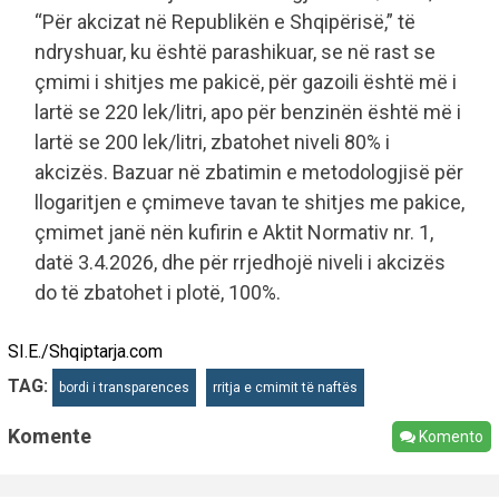
“Për akcizat në Republikën e Shqipërisë,” të
ndryshuar, ku është parashikuar, se në rast se
çmimi i shitjes me pakicë, për gazoili është më i
lartë se 220 lek/litri, apo për benzinën është më i
lartë se 200 lek/litri, zbatohet niveli 80% i
akcizës. Bazuar në zbatimin e metodologjisë për
llogaritjen e çmimeve tavan te shitjes me pakice,
çmimet janë nën kufirin e Aktit Normativ nr. 1,
datë 3.4.2026, dhe për rrjedhojë niveli i akcizës
do të zbatohet i plotë, 100%.
SI.E./Shqiptarja.com
TAG:
bordi i transparences
rritja e cmimit të naftës
Komente
Komento