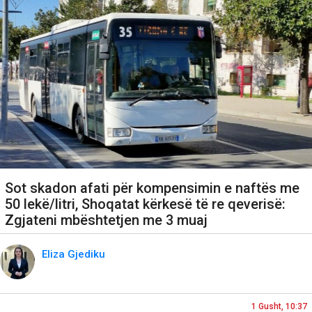
Sot skadon afati për kompensimin e naftës me
50 lekë/litri, Shoqatat kërkesë të re qeverisë:
Zgjateni mbështetjen me 3 muaj
Eliza Gjediku
1 Gusht, 10:37