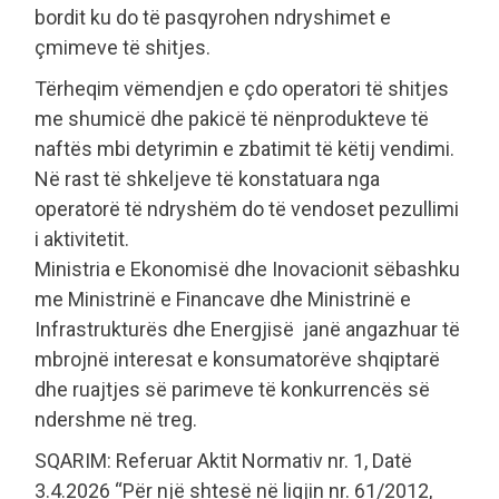
bordit ku do të pasqyrohen ndryshimet e
çmimeve të shitjes.
Tërheqim vëmendjen e çdo operatori të shitjes
me shumicë dhe pakicë të nënprodukteve të
naftës mbi detyrimin e zbatimit të këtij vendimi.
Në rast të shkeljeve të konstatuara nga
operatorë të ndryshëm do të vendoset pezullimi
i aktivitetit.
Ministria e Ekonomisë dhe Inovacionit sëbashku
me Ministrinë e Financave dhe Ministrinë e
Infrastrukturës dhe Energjisë janë angazhuar të
mbrojnë interesat e konsumatorëve shqiptarë
dhe ruajtjes së parimeve të konkurrencës së
ndershme në treg.
SQARIM: Referuar Aktit Normativ nr. 1, Datë
3.4.2026 “Për një shtesë në ligjin nr. 61/2012,