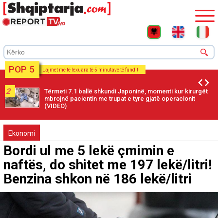
POP 5
Lajmet më të lexuara të 5 minutave të fundit
2
Tërmeti 7.1 ballë shkundi Japoninë, momenti kur kirurgët
mbrojnë pacientin me trupat e tyre gjatë operacionit
(VIDEO)
Ekonomi
Bordi ul me 5 lekë çmimin e
naftës, do shitet me 197 lekë/litri!
Benzina shkon në 186 lekë/litri