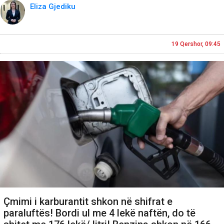
Eliza Gjediku
19 Qershor, 09:45
Çmimi i karburantit shkon në shifrat e
paraluftës! Bordi ul me 4 lekë naftën, do të