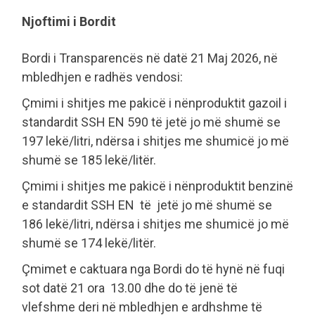
Njoftimi i Bordit
Bordi i Transparencës në datë 21 Maj 2026, në
mbledhjen e radhës vendosi:
Çmimi i shitjes me pakicë i nënproduktit gazoil i
standardit SSH EN 590 të jetë jo më shumë se
197 lekë/litri, ndërsa i shitjes me shumicë jo më
shumë se 185 lekë/litër.
Çmimi i shitjes me pakicë i nënproduktit benzinë
e standardit SSH EN të jetë jo më shumë se
186 lekë/litri, ndërsa i shitjes me shumicë jo më
shumë se 174 lekë/litër.
Çmimet e caktuara nga Bordi do të hynë në fuqi
sot datë 21 ora 13.00 dhe do të jenë të
vlefshme deri në mbledhjen e ardhshme të