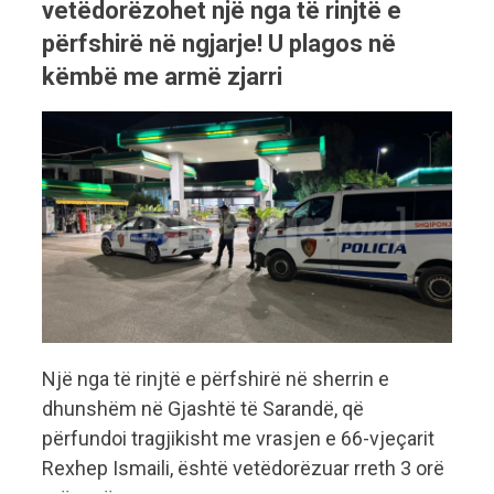
vetëdorëzohet një nga të rinjtë e
përfshirë në ngjarje! U plagos në
këmbë me armë zjarri
Një nga të rinjtë e përfshirë në sherrin e
dhunshëm në Gjashtë të Sarandë, që
përfundoi tragjikisht me vrasjen e 66-vjeçarit
Rexhep Ismaili, është vetëdorëzuar rreth 3 orë