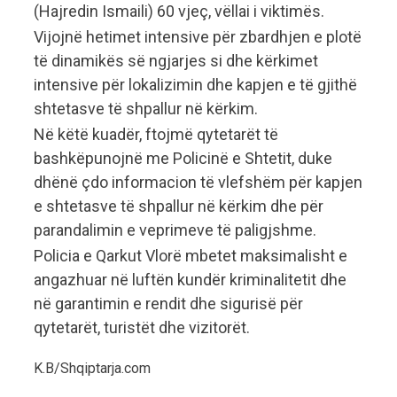
(Hajredin Ismaili) 60 vjeç, vëllai i viktimës.
Vijojnë hetimet intensive për zbardhjen e plotë
të dinamikës së ngjarjes si dhe kërkimet
intensive për lokalizimin dhe kapjen e të gjithë
shtetasve të shpallur në kërkim.
Në këtë kuadër, ftojmë qytetarët të
bashkëpunojnë me Policinë e Shtetit, duke
dhënë çdo informacion të vlefshëm për kapjen
e shtetasve të shpallur në kërkim dhe për
parandalimin e veprimeve të paligjshme.
Policia e Qarkut Vlorë mbetet maksimalisht e
angazhuar në luftën kundër kriminalitetit dhe
në garantimin e rendit dhe sigurisë për
qytetarët, turistët dhe vizitorët.
K.B/Shqiptarja.com