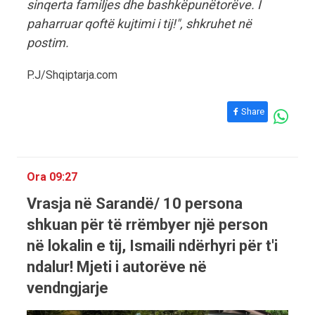
sinqerta familjes dhe bashkëpunëtorëve. I
paharruar qoftë kujtimi i tij!", shkruhet në
postim.
P.J/Shqiptarja.com
Share
Ora 09:27
Vrasja në Sarandë/ 10 persona
shkuan për të rrëmbyer një person
në lokalin e tij, Ismaili ndërhyri për t'i
ndalur! Mjeti i autorëve në
vendngjarje