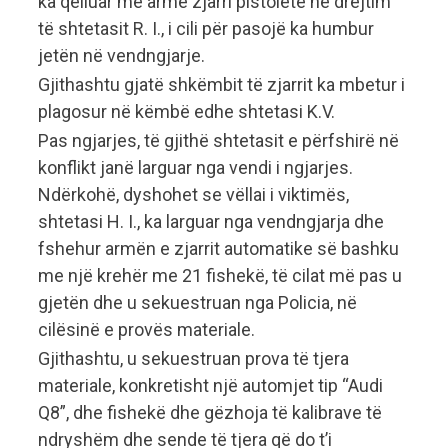
ka qëlluar me armë zjarri pistoletë në drejtim
të shtetasit R. I., i cili për pasojë ka humbur
jetën në vendngjarje.
Gjithashtu gjatë shkëmbit të zjarrit ka mbetur i
plagosur në këmbë edhe shtetasi K.V.
Pas ngjarjes, të gjithë shtetasit e përfshirë në
konflikt janë larguar nga vendi i ngjarjes.
Ndërkohë, dyshohet se vëllai i viktimës,
shtetasi H. I., ka larguar nga vendngjarja dhe
fshehur armën e zjarrit automatike së bashku
me një krehër me 21 fishekë, të cilat më pas u
gjetën dhe u sekuestruan nga Policia, në
cilësinë e provës materiale.
Gjithashtu, u sekuestruan prova të tjera
materiale, konkretisht një automjet tip “Audi
Q8”, dhe fishekë dhe gëzhoja të kalibrave të
ndryshëm dhe sende të tjera që do t’i