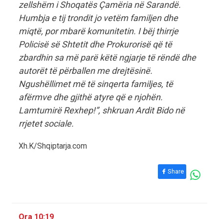
zellshëm i Shoqatës Çamëria në Sarandë.
Humbja e tij trondit jo vetëm familjen dhe
miqtë, por mbarë komunitetin. I bëj thirrje
Policisë së Shtetit dhe Prokurorisë që të
zbardhin sa më parë këtë ngjarje të rëndë dhe
autorët të përballen me drejtësinë.
Ngushëllimet më të sinqerta familjes, të
afërmve dhe gjithë atyre që e njohën.
Lamtumirë Rexhep!”, shkruan Ardit Bido në
rrjetet sociale.
Xh.K/Shqiptarja.com
Share
Ora 10:19