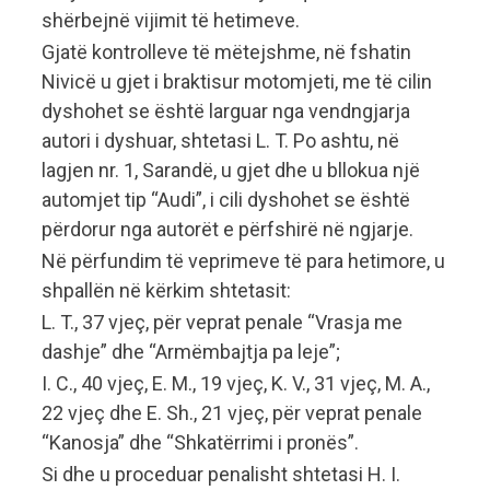
shërbejnë vijimit të hetimeve.
Gjatë kontrolleve të mëtejshme, në fshatin
Nivicë u gjet i braktisur motomjeti, me të cilin
dyshohet se është larguar nga vendngjarja
autori i dyshuar, shtetasi L. T. Po ashtu, në
lagjen nr. 1, Sarandë, u gjet dhe u bllokua një
automjet tip “Audi”, i cili dyshohet se është
përdorur nga autorët e përfshirë në ngjarje.
Në përfundim të veprimeve të para hetimore, u
shpallën në kërkim shtetasit:
L. T., 37 vjeç, për veprat penale “Vrasja me
dashje” dhe “Armëmbajtja pa leje”;
I. C., 40 vjeç, E. M., 19 vjeç, K. V., 31 vjeç, M. A.,
22 vjeç dhe E. Sh., 21 vjeç, për veprat penale
“Kanosja” dhe “Shkatërrimi i pronës”.
Si dhe u proceduar penalisht shtetasi H. I.