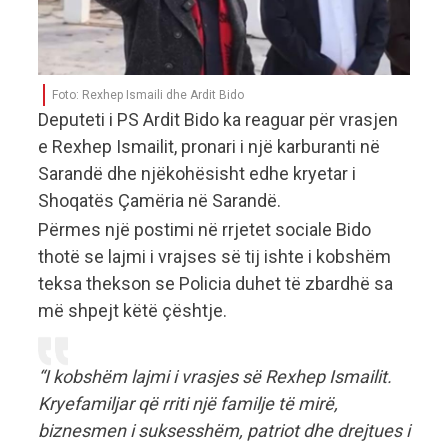
Foto: Rexhep Ismaili dhe Ardit Bido
Deputeti i PS Ardit Bido ka reaguar për vrasjen
e Rexhep Ismailit, pronari i një karburanti në
Sarandë dhe njëkohësisht edhe kryetar i
Shoqatës Çamëria në Sarandë.
Përmes një postimi në rrjetet sociale Bido
thotë se lajmi i vrajses së tij ishte i kobshëm
teksa thekson se Policia duhet të zbardhë sa
më shpejt këtë çështje.
“I kobshëm lajmi i vrasjes së Rexhep Ismailit.
Kryefamiljar që rriti një familje të mirë,
biznesmen i suksesshëm, patriot dhe drejtues i