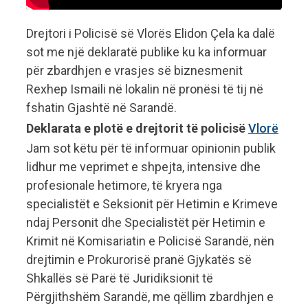
Drejtori i Policisë së Vlorës Elidon Çela ka dalë
sot me një deklaratë publike ku ka informuar
për zbardhjen e vrasjes së biznesmenit
Rexhep Ismaili në lokalin në pronësi të tij në
fshatin Gjashtë në Sarandë.
Deklarata e plotë e drejtorit të policisë
Vlorë
Jam sot këtu për të informuar opinionin publik
lidhur me veprimet e shpejta, intensive dhe
profesionale hetimore, të kryera nga
specialistët e Seksionit për Hetimin e Krimeve
ndaj Personit dhe Specialistët për Hetimin e
Krimit në Komisariatin e Policisë Sarandë, nën
drejtimin e Prokurorisë pranë Gjykatës së
Shkallës së Parë të Juridiksionit të
Përgjithshëm Sarandë, me qëllim zbardhjen e