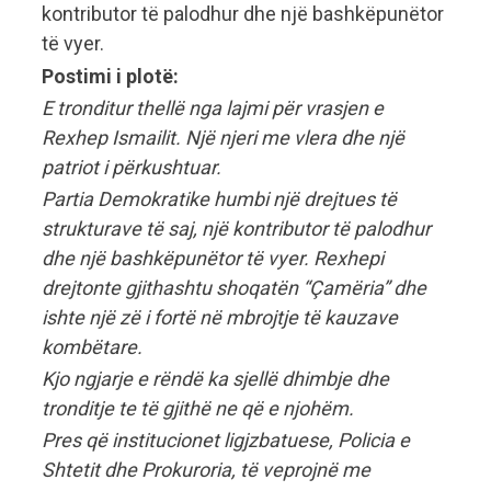
kontributor të palodhur dhe një bashkëpunëtor
të vyer.
Postimi i plotë:
E tronditur thellë nga lajmi për vrasjen e
Rexhep Ismailit. Një njeri me vlera dhe një
patriot i përkushtuar.
Partia Demokratike humbi një drejtues të
strukturave të saj, një kontributor të palodhur
dhe një bashkëpunëtor të vyer. Rexhepi
drejtonte gjithashtu shoqatën “Çamëria” dhe
ishte një zë i fortë në mbrojtje të kauzave
kombëtare.
Kjo ngjarje e rëndë ka sjellë dhimbje dhe
tronditje te të gjithë ne që e njohëm.
Pres që institucionet ligjzbatuese, Policia e
Shtetit dhe Prokuroria, të veprojnë me