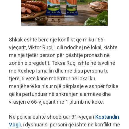
Shkak është bërë një konflikt që miku i 66-
vjeçarit, Viktor Ruçi, i cili ndodhej në lokal, kishte
me një tjetër person për çështje pronash në
zonën e bregdetit. Teksa Ruçi ishte në tavolinë
me Rexhep Ismailin dhe me disa persona të
tjerë, 6 vetë kanë mbërritur në lokal ku
menjëherë ka nisur një përplasje e ashpër fizike
që ka përfunduar në shkrehjen e armëve dhe
vrasjen e 66-vjeçarit me 1 plumb në kokë.
Në policia është shoqëruar 31-vjeçari
Kostandin
Vogli
, i dyshuar si personi që ishte në konflikt me