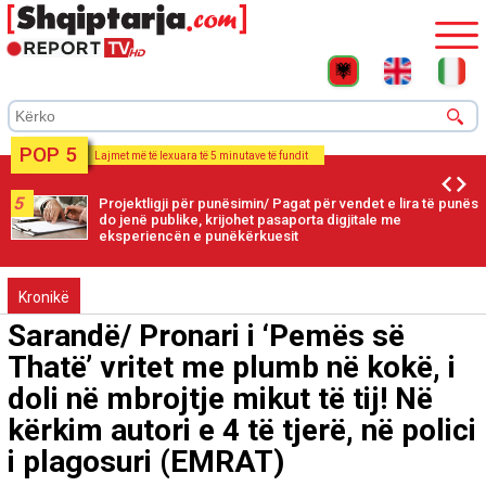
POP 5
Lajmet më të lexuara të 5 minutave të fundit
5
Projektligji për punësimin/ Pagat për vendet e lira të punës
do jenë publike, krijohet pasaporta digjitale me
eksperiencën e punëkërkuesit
Kronikë
Sarandë/ Pronari i ‘Pemës së
Thatë’ vritet me plumb në kokë, i
doli në mbrojtje mikut të tij! Në
kërkim autori e 4 të tjerë, në polici
i plagosuri (EMRAT)