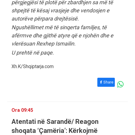
përgjegjësi të plotë për zbardhjen sa më të
shpejtë të kësaj vrasjeje dhe vendosjen e
autorëve përpara drejtësisë.
Ngushëllimet më të sinqerta familjes, të
afërmve dhe gjithë atyre që e njohën dhe e
vlerësuan Rexhep Ismailin.
U prehtë në paqe.
Xh.K/Shqiptarja.com
Share
Ora 09:45
Atentati në Sarandë/ Reagon
shoqata ‘Çamëria’: Kërkojmë