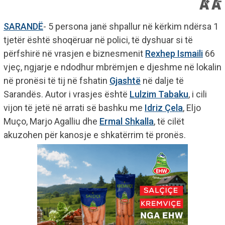
SARANDË
- 5 persona janë shpallur në kërkim ndërsa 1
tjetër është shoqëruar në polici, të dyshuar si të
përfshirë në vrasjen e biznesmenit
Rexhep Ismaili
66
vjeç, ngjarje e ndodhur mbrëmjen e djeshme në lokalin
në pronësi të tij në fshatin
Gjashtë
në dalje të
Sarandës. Autor i vrasjes është
Lulzim Tabaku
, i cili
vijon të jetë në arrati së bashku me
Idriz Çela
, Eljo
Muço, Marjo Agalliu dhe
Ermal Shkalla
, të cilët
akuzohen për kanosje e shkatërrim të pronës.