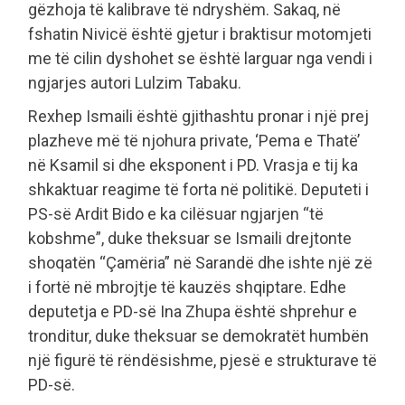
gëzhoja të kalibrave të ndryshëm. Sakaq, në
fshatin Nivicë është gjetur i braktisur motomjeti
me të cilin dyshohet se është larguar nga vendi i
ngjarjes autori Lulzim Tabaku.
Rexhep Ismaili është gjithashtu pronar i një prej
plazheve më të njohura private, ‘Pema e Thatë’
në Ksamil si dhe eksponent i PD. Vrasja e tij ka
shkaktuar reagime të forta në politikë. Deputeti i
PS-së Ardit Bido e ka cilësuar ngjarjen “të
kobshme”, duke theksuar se Ismaili drejtonte
shoqatën “Çamëria” në Sarandë dhe ishte një zë
i fortë në mbrojtje të kauzës shqiptare. Edhe
deputetja e PD-së Ina Zhupa është shprehur e
tronditur, duke theksuar se demokratët humbën
një figurë të rëndësishme, pjesë e strukturave të
PD-së.