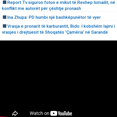
Report Tv siguron foton e mikut të Rexhep Ismailit, në
konflikt me autorët për çështje pronash
Ina Zhupa: PD humbi një bashkëpunëtor të vyer
Vrasja e pronarit të karburantit, Bido: I kobshëm lajmi i
vrasjes i drejtuesit të Shoqatës 'Çamëria' në Sarandë