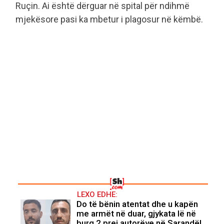
Ruçin. Ai është dërguar në spital për ndihmë
mjekësore pasi ka mbetur i plagosur në këmbë.
LEXO EDHE:
Do të bënin atentat dhe u kapën
me armët në duar, gjykata lë në
burg 2 prej autorëve në Sarandë!