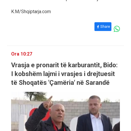
K.M/Shqiptarja.com
Share
Ora 10:27
Vrasja e pronarit të karburantit, Bido:
I kobshëm lajmi i vrasjes i drejtuesit
të Shoqatës 'Çamëria' në Sarandë