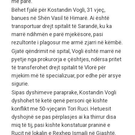
më parë.
Bëhet fjalë për Kostandin Vogli, 31 vjeç,
banues në Shën Vasil të Himarë. Ai është
transportuar drejt spitalit të Sarandë, ku ka
marrë ndihmën e parë mjekësore, pasi
rezultonte i plagosur me armë zjarri në këmbë.
Gjatë qëndrimit në spital, Vogli është marrë në
pyetje nga prokurorja e çështjes, ndërsa pritet
të transferohet drejt spitalit të Vlorë për
mjekim më të specializuar, por edhe për arsye
sigurie.
Sipas dyshimeve paraprake, Kostandin Vogli
dyshohet të ketë qenë personi që kishte
konflikt me 50-vjeçarin Tori Ruci. Hetuesit
dyshojnë se pas përplasjes ai ka thirrur disa
miq të tij, pasi kishte konstatuar praninë e
Rucit në lokalin e Rexhep Ismaili në Gjashtë.