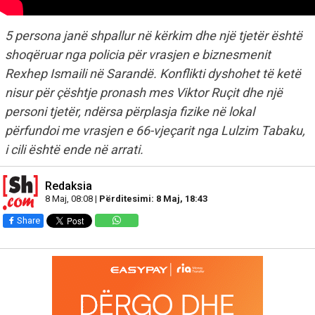
5 persona janë shpallur në kërkim dhe një tjetër është
shoqëruar nga policia për vrasjen e biznesmenit
Rexhep Ismaili në Sarandë. Konflikti dyshohet të ketë
nisur për çështje pronash mes Viktor Ruçit dhe një
personi tjetër, ndërsa përplasja fizike në lokal
përfundoi me vrasjen e 66-vjeçarit nga Lulzim Tabaku,
i cili është ende në arrati.
Redaksia
8 Maj, 08:08 |
Përditesimi: 8 Maj, 18:43
Share