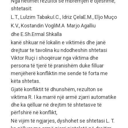
Nga hetimet rezultoi se mbrëmjen e djeshme,
shtetasit:
L.T., Lulzim Tabaku
I.C., Idriz Çela
E.M., Eljo Muço
K.V., Kostandin Vogli
M.A Marjo Agalliu
dhe E.Sh.Ermal Shkalla
kanë shkuar në lokalin e viktimës dhe janë
drejtuar te tavolina ku ndodheshin shtetasi
Viktor Ruçi i shoqëruar nga viktima dhe
persona të tjerë të pranishëm duke filluar
menjëherë konfliktin me sende të forta me
këta shtetas.
Gjatë konfliktit të dhunshëm, rezulton se
viktima R. I ka marrë një armë zjarri automatike
dhe ka qëlluar në drejtim të shtetasve të
përfshirë në konflikt,
Në vijim të ngjarjes, dyshohet se shtetasi L. T.