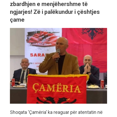
zbardhjen e menjëhershme të
ngjarjes! Zë i palëkundur i çështjes
çame
Shoqata ‘Çamëria’ ka reaguar për atentatin në