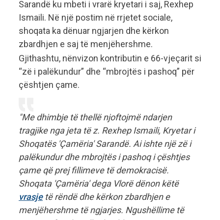
Sarandë ku mbeti i vrarë kryetari i saj, Rexhep
Ismaili. Në një postim në rrjetet sociale,
shoqata ka dënuar ngjarjen dhe kërkon
zbardhjen e saj të menjëhershme.
Gjithashtu, nënvizon kontributin e 66-vjeçarit si
“zë i palëkundur” dhe “mbrojtës i pashoq” për
çështjen çame.
"Me dhimbje të thellë njoftojmë ndarjen
tragjike nga jeta të z. Rexhep Ismaili, Kryetar i
Shoqatës 'Çamëria' Sarandë. Ai ishte një zë i
palëkundur dhe mbrojtës i pashoq i çështjes
çame që prej fillimeve të demokracisë.
Shoqata 'Çamëria' dega Vlorë dënon këtë
vrasje
të rëndë dhe kërkon zbardhjen e
menjëhershme të ngjarjes. Ngushëllime të