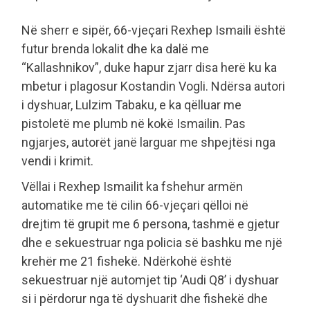
Në sherr e sipër, 66-vjeçari Rexhep Ismaili është
futur brenda lokalit dhe ka dalë me
“Kallashnikov”, duke hapur zjarr disa herë ku ka
mbetur i plagosur Kostandin Vogli. Ndërsa autori
i dyshuar, Lulzim Tabaku, e ka qëlluar me
pistoletë me plumb në kokë Ismailin. Pas
ngjarjes, autorët janë larguar me shpejtësi nga
vendi i krimit.
Vëllai i Rexhep Ismailit ka fshehur armën
automatike me të cilin 66-vjeçari qëlloi në
drejtim të grupit me 6 persona, tashmë e gjetur
dhe e sekuestruar nga policia së bashku me një
krehër me 21 fishekë. Ndërkohë është
sekuestruar një automjet tip ‘Audi Q8’ i dyshuar
si i përdorur nga të dyshuarit dhe fishekë dhe