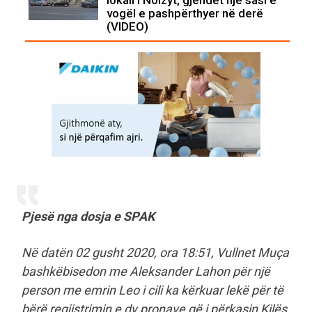
lokali i Noizyt, gjendet një sasi e
vogël e pashpërthyer në derë
(VIDEO)
Pjesë nga dosja e SPAK
Në datën 02 gusht 2020, ora 18:51, Vullnet Muça
bashkëbisedon me Aleksander Lahon për një
person me emrin Leo i cili ka kërkuar lekë për të
bërë regjistrimin e dy pronave që i përkasin Kilës