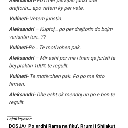
Aleksandri
- Po i mer persiper jurist dhe
drejtorin… apo vetem ky per vete.
Vullneti
- Vetem juristin.
Aleksandri
– Kuptoj… po per drejtorin do bojm
variantin ton…??
Vullneti
-Po… Te motivohen pak.
Aleksandri
– Mir esht por me i then qe juristi ta
bej praktin 100% te regullt.
Vullneti
- Te motivohen pak. Po po me foto
firmen.
Aleksandri
- Dhe esht ok mendoj un po e bon te
regullt.
Lajmi kryesor:
DOSJA/ 'Po erdhi Rama na fiku', Rrumi i Shijakut