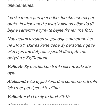
dhe Semenës.
Leo ka marrë persipër edhe Juristin ndërsa per
drejtorin Aleksandri e pyet Vullnetin nëse do të
bëjnë variantin e tyre- ta bëjnë firmën me foto.
Nga hetimi rezulton se punonjës me emrin Leo
në ZVRPP Durrës kanë qene dy persona, nga tê
cilët njëri me detyrën e juristit dhe tjetri me
detyrën e Zv/Drejtorit.
Vullneti
- Ky Leo kerkun 5 mln lek me kalu ato
dyja
Aleksandri
- Cil dyjja kilen…dhe sememen…5 mln
lek i mer persiper ai te gjitha.
Vullneti
– Po kto dy te funit 20-15.