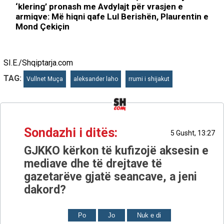
‘klering’ pronash me Avdylajt për vrasjen e
armiqve: Më hiqni qafe Lul Berishën, Plaurentin e
Mond Çekiçin
SI.E./Shqiptarja.com
TAG:
Vullnet Muça
aleksander laho
rrumi i shijakut
Sondazhi i ditës:
5 Gusht, 13:27
GJKKO kërkon të kufizojë aksesin e
mediave dhe të drejtave të
gazetarëve gjatë seancave, a jeni
dakord?
Po
Jo
Nuk e di