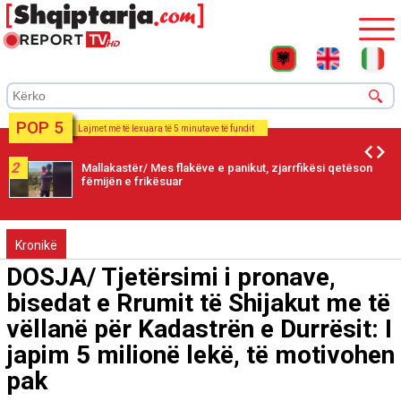
POP 5
Lajmet më të lexuara të 5 minutave të fundit
2
Mallakastër/ Mes flakëve e panikut, zjarrfikësi qetëson
fëmijën e frikësuar
Kronikë
DOSJA/ Tjetërsimi i pronave,
bisedat e Rrumit të Shijakut me të
vëllanë për Kadastrën e Durrësit: I
japim 5 milionë lekë, të motivohen
pak