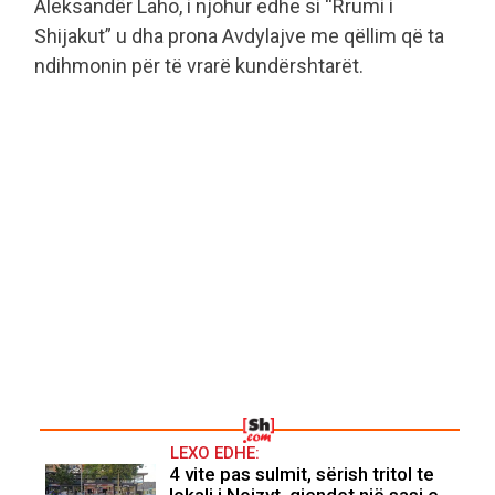
Aleksandër Laho, i njohur edhe si “Rrumi i
Shijakut” u dha prona Avdylajve me qëllim që ta
ndihmonin për të vrarë kundërshtarët.
LEXO EDHE:
4 vite pas sulmit, sërish tritol te