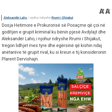
Aleksandër Laho
, i njohur ndryshe
Rrumi i Shijakut
Dosja Hetimore e Prokurorisë së Posaçme që çoi në
goditjen e grupit kriminal ku bënin pjesë Avdylajt dhe
Aleksandër Laho, i njohur ndryshe Rrumi i Shijakut,
tregon lidhjet mes tyre dhe egërsinë që kishin ndaj
anëtarëve të grupit rival, ku si kreun e tij konsideronin
Plarent Dervishajn.