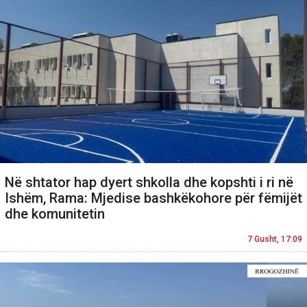
Në shtator hap dyert shkolla dhe kopshti i ri në
Ishëm, Rama: Mjedise bashkëkohore për fëmijët
dhe komunitetin
7 Gusht, 17:09