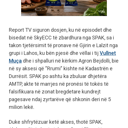
Report TV siguron dosjen, ku në episodet dhe
bisedat në SkyECC të zbardhura nga SPAK, sa i
takon tjetërsimit të pronave në Gjirin e Lalzit nga
grupi i Lahos, ku bën pjesë dhe vëllai i tij
Vullnet
Muça
dhe i shpalluri në kërkim Agron Bejdolli, bie
në sy aksesi që “Rrumi” kishte në Kadastrën e
Durrësit. SPAK po ashtu ka zbuluar dhjetëra
AMTP, akte të marrjes në pronësi të tokës të
falsifikuara në zonat bregdetare kundrejt
pagesave ndaj zyrtarëve që shkonin deri në 5
milion lekë.
Duke shfrytëzuar ketë akses, thotë SPAK,