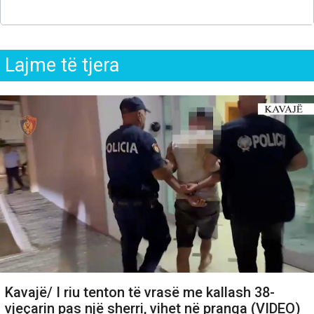
Lajme të tjera
Kavajë/ I riu tenton të vrasë me kallash 38-
vjeçarin pas një sherri, vihet në pranga (VIDEO)