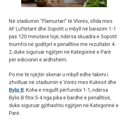
Në stadiumin “Flamurtari” të Vlorës, sfida mes
AF Luftëtarit dhe Sopotit u mbyll në barazim 1-1
pas 120 minutave lojë, ndërsa skuadra e Sopotit
triumfoi në goditjet e penalltive me rezultatin 4-
2, duke siguruar ngjitjen në Kategorinë e Parë
për edicionin e ardhshëm.
Po me të njëjtin skenar u mbyll edhe takimi i
zhvilluar në stadiumin e Vorës mes Kukësit dhe
Bylis B
. Koha e rregullt përfundoi 1-1, ndërsa
Bylis B fitoi 5-4 nga pika e bardhë e penalltisë,
duke siguruar gjithashtu ngjitjen në Kategorinë e
Parë.