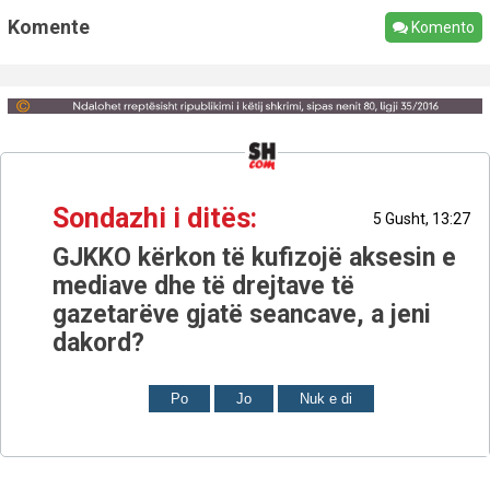
Komente
Komento
Sondazhi i ditës:
5 Gusht, 13:27
GJKKO kërkon të kufizojë aksesin e
mediave dhe të drejtave të
gazetarëve gjatë seancave, a jeni
dakord?
Po
Jo
Nuk e di