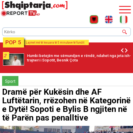
POP 5
Lajmet më të lexuara të 5 minutave të fundit
2
Humbi betejën me sëmundjen e rëndë, ndahet nga jeta ish-
trajneri i Sopotit, Besnik Çota
Sport
Dramë për Kukësin dhe AF
Luftëtarin, rrëzohen në Kategorinë
e Dytë! Sopoti e Bylis B ngjiten në
të Parën pas penalltive