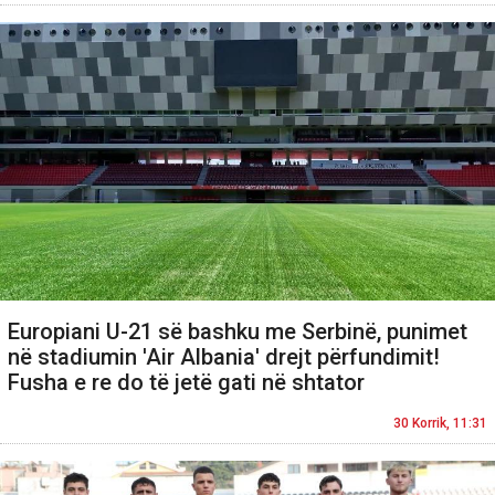
Europiani U-21 së bashku me Serbinë, punimet
në stadiumin 'Air Albania' drejt përfundimit!
Fusha e re do të jetë gati në shtator
30 Korrik, 11:31