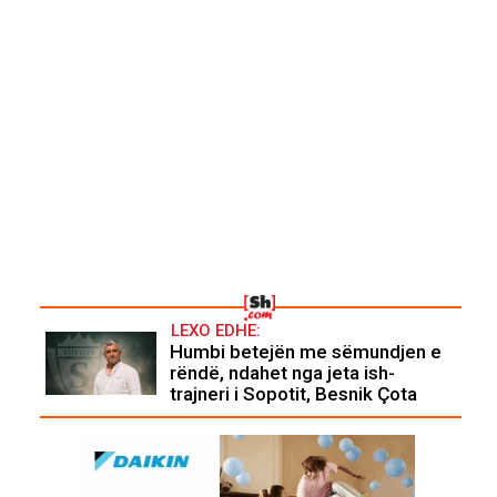
LEXO EDHE:
Humbi betejën me sëmundjen e
rëndë, ndahet nga jeta ish-
trajneri i Sopotit, Besnik Çota