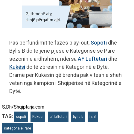
Pas përfundimit të fazës play-out,
Sopoti
dhe
Bylis B do të jenë pjesë e Kategorisë së Parë
sezonin e ardhshëm, ndërsa
AF Luftëtari
dhe
Kukësi
do të zbresin në Kategorinë e Dytë.
Dramë për Kukësin që brenda pak vitesh e sheh
veten nga kampion i Shqipërisë në Kategorinë e
Dytë.
S.Dh/Shqiptarja.com
TAG:
sopoti
Kukesi
af luftetari
bylis b
fshf
Kategoria e Pare