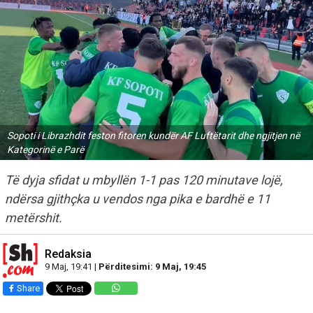
Sopoti i Librazhdit feston fitoren kundër AF Luftëtarit dhe ngjitjen në
Kategorinë e Parë
Të dyja sfidat u mbyllën 1-1 pas 120 minutave lojë,
ndërsa gjithçka u vendos nga pika e bardhë e 11
metërshit.
Redaksia
9 Maj, 19:41 |
Përditesimi: 9 Maj, 19:45
Share