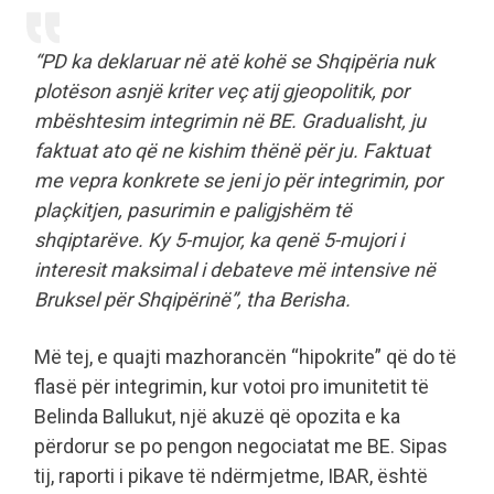
“PD ka deklaruar në atë kohë se Shqipëria nuk
plotëson asnjë kriter veç atij gjeopolitik, por
mbështesim integrimin në BE. Gradualisht, ju
faktuat ato që ne kishim thënë për ju. Faktuat
me vepra konkrete se jeni jo për integrimin, por
plaçkitjen, pasurimin e paligjshëm të
shqiptarëve. Ky 5-mujor, ka qenë 5-mujori i
interesit maksimal i debateve më intensive në
Bruksel për Shqipërinë”, tha Berisha.
Më tej, e quajti mazhorancën “hipokrite” që do të
flasë për integrimin, kur votoi pro imunitetit të
Belinda Ballukut, një akuzë që opozita e ka
përdorur se po pengon negociatat me BE. Sipas
tij, raporti i pikave të ndërmjetme, IBAR, është