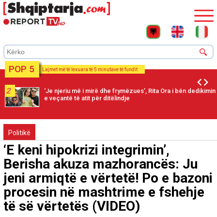
POP 5
Lajmet më të lexuara të 5 minutave të fundit
2
‘Je njeriu më i mirë dhe frymëzues’, Rita Ora i bën dedikimin
e veçantë të atit për ditëlindje
Politikë
‘E keni hipokrizi integrimin’,
Berisha akuza mazhorancës: Ju
jeni armiqtë e vërtetë! Po e bazoni
procesin në mashtrime e fshehje
të së vërtetës (VIDEO)