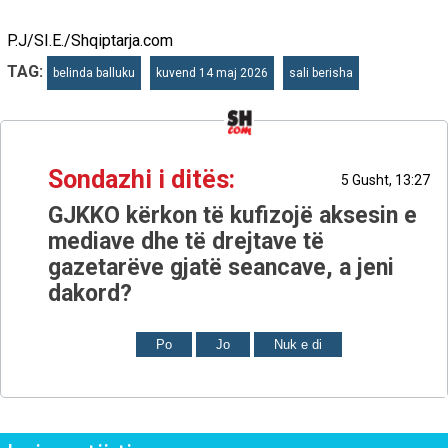
P.J/SI.E./Shqiptarja.com
TAG:
belinda balluku
kuvend 14 maj 2026
sali berisha
Sondazhi i ditës:
5 Gusht, 13:27
GJKKO kërkon të kufizojë aksesin e
mediave dhe të drejtave të
gazetarëve gjatë seancave, a jeni
dakord?
Po
Jo
Nuk e di