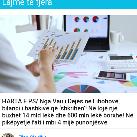
Lajme të tjera
HARTA E PS/ Nga Vau i Dejës në Libohovë,
bilanci i bashkive që ‘shkrihen’! Në lojë një
buxhet 14 mld lekë dhe 600 mln lekë borxhe! Në
pikëpyetje fati i mbi 4 mijë punonjësve