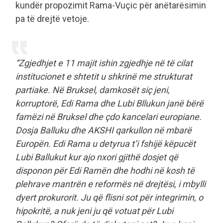
kundër propozimit Rama-Vuçic për anëtarësimin
pa të drejtë vetoje.
“Zgjedhjet e 11 majit ishin zgjedhje në të cilat
institucionet e shtetit u shkrinë me strukturat
partiake. Në Bruksel, damkosët siç jeni,
korruptorë, Edi Rama dhe Lubi Bllukun janë bërë
famëzi në Bruksel dhe çdo kancelari europiane.
Dosja Balluku dhe AKSHI qarkullon në mbarë
Europën. Edi Rama u detyrua t’i fshijë këpucët
Lubi Ballukut kur ajo nxori gjithë dosjet që
disponon për Edi Ramën dhe hodhi në kosh të
plehrave mantrën e reformës në drejtësi, i mbylli
dyert prokurorit. Ju që flisni sot për integrimin, o
hipokritë, a nuk jeni ju që votuat për Lubi