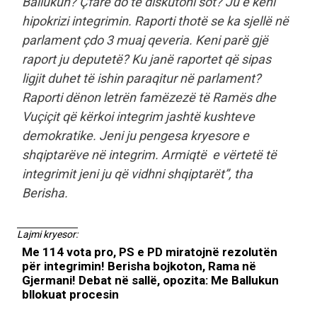
Ballukun? Çfarë do të diskutoni sot? Ju e keni
hipokrizi integrimin. Raporti thotë se ka sjellë në
parlament çdo 3 muaj qeveria. Keni parë gjë
raport ju deputetë? Ku janë raportet që sipas
ligjit duhet të ishin paraqitur në parlament?
Raporti dënon letrën famëzezë të Ramës dhe
Vuçiçit që kërkoi integrim jashtë kushteve
demokratike. Jeni ju pengesa kryesore e
shqiptarëve në integrim. Armiqtë e vërtetë të
integrimit jeni ju që vidhni shqiptarët”, tha
Berisha.
Lajmi kryesor:
Me 114 vota pro, PS e PD miratojnë rezolutën
për integrimin! Berisha bojkoton, Rama në
Gjermani! Debat në sallë, opozita: Me Ballukun
bllokuat procesin