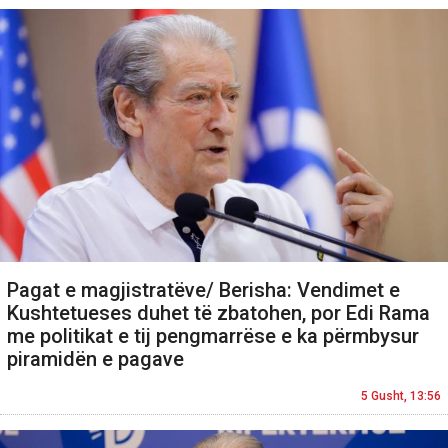
Pagat e magjistratëve/ Berisha: Vendimet e
Kushtetueses duhet të zbatohen, por Edi Rama
me politikat e tij pengmarrëse e ka përmbysur
piramidën e pagave
5 Gusht, 13:56