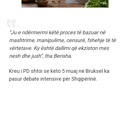
“Ju e ndërmerrni këtë proces të bazuar në
mashtrime, manipulime, censurë, fshehje të të
vërtetave. Ky është dallimi që ekziston mes
nesh dhe jush”, tha Berisha.
Kreu i PD shtoi se këto 5 muaj në Bruksel ka
pasur debate intensive për Shqipërinë.