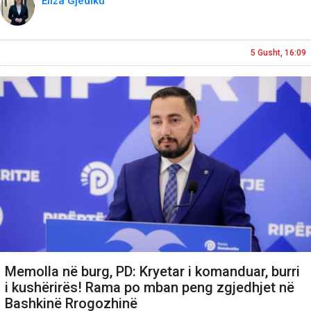
Eliza Gjediku
5 Gusht, 16:09
Memolla në burg, PD: Kryetar i komanduar, burri
i kushërirës! Rama po mban peng zgjedhjet në
Bashkinë Rrogozhinë