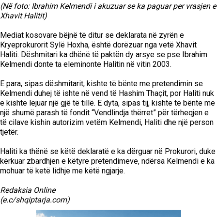
(Në foto: Ibrahim Kelmendi i akuzuar se ka paguar per vrasjen e
Xhavit Halitit)
Mediat kosovare bëjnë të ditur se deklarata në zyrën e
Kryeprokurorit Sylë Hoxha, është dorëzuar nga vetë Xhavit
Haliti. Dëshmitari ka dhënë të paktën dy arsye se pse Ibrahim
Kelmendi donte ta eleminonte Halitin në vitin 2003.
E para, sipas dëshmitarit, kishte të bënte me pretendimin se
Kelmendi duhej të ishte në vend të Hashim Thaçit, por Haliti nuk
e kishte lejuar një gjë të tillë. E dyta, sipas tij, kishte të bënte me
një shumë parash të fondit “Vendlindja thërret” për tërheqjen e
të cilave kishin autorizim vetëm Kelmendi, Haliti dhe një person
tjetër.
Haliti ka thënë se këtë deklaratë e ka dërguar në Prokurori, duke
kërkuar zbardhjen e këtyre pretendimeve, ndërsa Kelmendi e ka
mohuar të ketë lidhje me këtë ngjarje.
Redaksia Online
(e.c/shqiptarja.com)