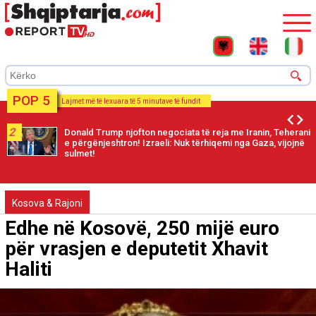
POP 5
Lajmet më të lexuara të 5 minutave të fundit
2
Donald Trump njofton negociata të reja me Iranin, Teherani
e përgënjeshtron! Izraeli: Nuk tërhiqemi nga Gaza, vijojnë
sulmet!
Kosova & Rajoni
Edhe në Kosovë, 250 mijë euro
për vrasjen e deputetit Xhavit
Haliti