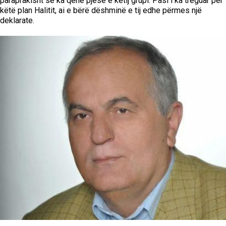
paraprakisht se ka qenë pjesë e këtij grupi. Pasi i ka treguar për
këtë plan Halitit, ai e bërë dëshminë e tij edhe përmes një
deklarate.