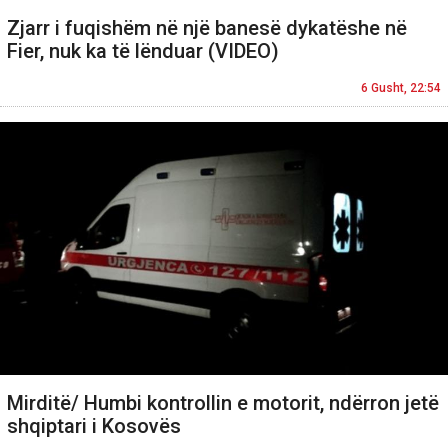
Zjarr i fuqishëm në një banesë dykatëshe në
Fier, nuk ka të lënduar (VIDEO)
6 Gusht, 22:54
Mirditë/ Humbi kontrollin e motorit, ndërron jetë
shqiptari i Kosovës