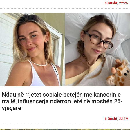
6 Gusht, 22:25
Ndau në rrjetet sociale betejën me kancerin e
rrallë, influencerja ndërron jetë në moshën 26-
vjeçare
6 Gusht, 22:19