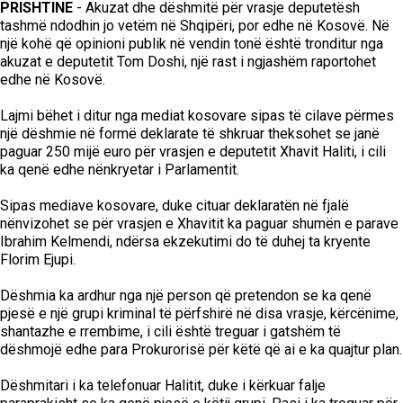
PRISHTINE
- Akuzat dhe dëshmitë për vrasje deputetësh
tashmë ndodhin jo vetëm në Shqipëri, por edhe në Kosovë. Në
një kohë që opinioni publik në vendin tonë është tronditur nga
akuzat e deputetit Tom Doshi, një rast i ngjashëm raportohet
edhe në Kosovë.
Lajmi bëhet i ditur nga mediat kosovare sipas të cilave përmes
një dëshmie në formë deklarate të shkruar theksohet se janë
paguar 250 mijë euro për vrasjen e deputetit Xhavit Haliti, i cili
ka qenë edhe nënkryetar i Parlamentit.
Sipas mediave kosovare, duke cituar deklaratën në fjalë
nënvizohet se për vrasjen e Xhavitit ka paguar shumën e parave
Ibrahim Kelmendi, ndërsa ekzekutimi do të duhej ta kryente
Florim Ejupi.
Dëshmia ka ardhur nga një person që pretendon se ka qenë
pjesë e një grupi kriminal të përfshirë në disa vrasje, kërcënime,
shantazhe e rrembime, i cili është treguar i gatshëm të
dëshmojë edhe para Prokurorisë për këtë që ai e ka quajtur plan.
Dëshmitari i ka telefonuar Halitit, duke i kërkuar falje