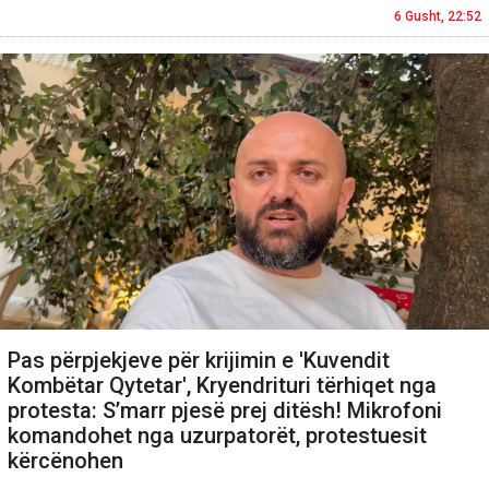
6 Gusht, 22:52
Pas përpjekjeve për krijimin e 'Kuvendit
Kombëtar Qytetar', Kryendrituri tërhiqet nga
protesta: S’marr pjesë prej ditësh! Mikrofoni
komandohet nga uzurpatorët, protestuesit
kërcënohen