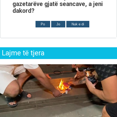
gazetarëve gjatë seancave, a jeni
dakord?
Po
Jo
Nuk e di
Lajme të tjera