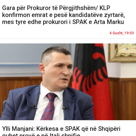
Gara për Prokuror të Përgjithshëm/ KLP
konfirmon emrat e pesë kandidatëve zyrtarë,
mes tyre edhe prokurori i SPAK e Arta Marku
4 Gusht, 19:03
Ylli Manjani: Kërkesa e SPAK që në Shqipëri
quhet provë e në Itali shpifje