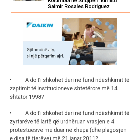
Kolumbia në Shqipëri ‘kimisti’
Saimir Rosales Rodriguez
• A do t’i shkohet deri në fund ndëshkimit të
zaptimit të institucioneve shtetërore më 14
shtator 1998?
• A do t’i shkohet deri në fund ndëshkimit të
zyrtarëve të lartë që urdhëruan vrasjen e 4
protestuesve me duar në xhepa (dhe plagosjen
e disa të tjerëve) më 21 janar 2011?