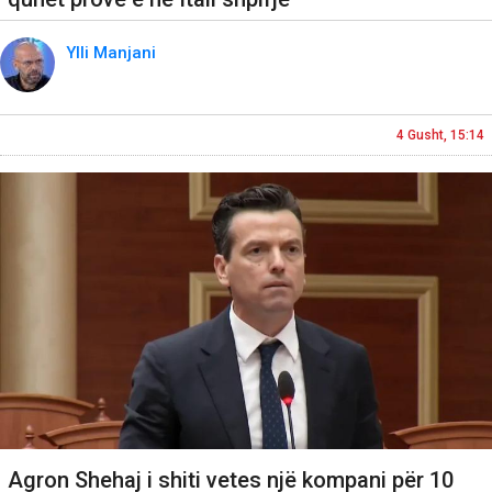
Ylli Manjani
4 Gusht, 15:14
Agron Shehaj i shiti vetes një kompani për 10