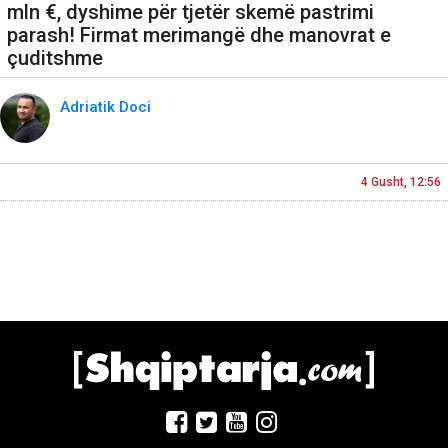
mln €, dyshime për tjetër skemë pastrimi
parash! Firmat merimangë dhe manovrat e
çuditshme
Adriatik Doci
4 Gusht, 12:56