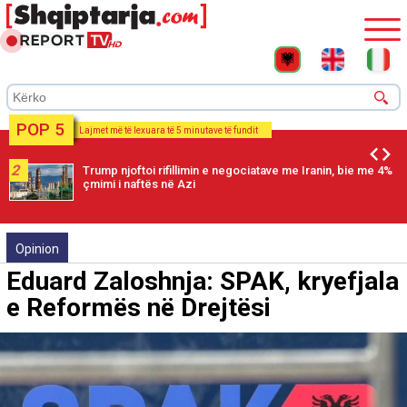
POP 5
Lajmet më të lexuara të 5 minutave të fundit
2
Trump njoftoi rifillimin e negociatave me Iranin, bie me 4%
çmimi i naftës në Azi
Opinion
Eduard Zaloshnja: SPAK, kryefjala
e Reformës në Drejtësi