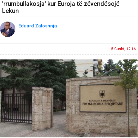
'rrumbullakosja' kur Euroja të zëvendësojë
Lekun
Eduard Zaloshnja
5 Gusht, 12:16