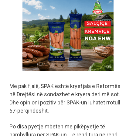
Me pak fjalë, SPAK është kryefjala e Reformës
në Drejtësi në sondazhet e kryera deri më sot.
Dhe opinioni pozitiv për SPAK-un luhatet rrotull
67-përqindëshit.
Po disa pyetje mbeten me pikëpyetje të
pambyllura për SPAK-un. Të renditura në rend