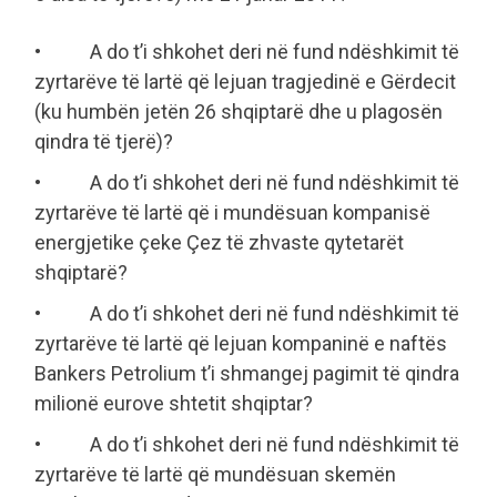
• A do t’i shkohet deri në fund ndëshkimit të
zyrtarëve të lartë që lejuan tragjedinë e Gërdecit
(ku humbën jetën 26 shqiptarë dhe u plagosën
qindra të tjerë)?
• A do t’i shkohet deri në fund ndëshkimit të
zyrtarëve të lartë që i mundësuan kompanisë
energjetike çeke Çez të zhvaste qytetarët
shqiptarë?
• A do t’i shkohet deri në fund ndëshkimit të
zyrtarëve të lartë që lejuan kompaninë e naftës
Bankers Petrolium t’i shmangej pagimit të qindra
milionë eurove shtetit shqiptar?
• A do t’i shkohet deri në fund ndëshkimit të
zyrtarëve të lartë që mundësuan skemën