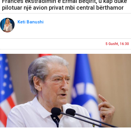
Francës ekstradimin e Ermal Beqirit, u kap duke
pilotuar një avion privat mbi central bërthamor
Keti Banushi
5 Gusht, 16:30