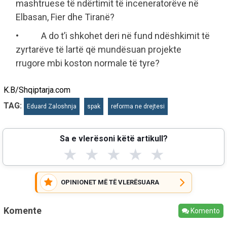
mashtruese të ndërtimit të inceneratorëve në
Elbasan, Fier dhe Tiranë?
• A do t’i shkohet deri në fund ndëshkimit të
zyrtarëve të lartë që mundësuan projekte
rrugore mbi koston normale të tyre?
K.B/Shqiptarja.com
TAG:
Eduard Zaloshnja
spak
reforma ne drejtesi
Sa e vlerësoni këtë artikull?
★
★
★
★
★
OPINIONET MË TË VLERËSUARA
Komente
Komento