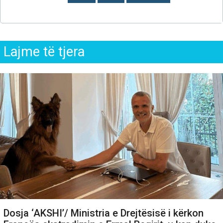
Lajme të tjera
Dosja ‘AKSHI’/ Ministria e Drejtësisë i kërkon