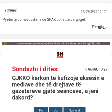
Ydfuijg:
07/05/2026 16:17
Pyetje te domosdoshme qe SPAK duhet te pergjigjet.
Përgjigju
Sondazhi i ditës:
5 Gusht, 13:27
GJKKO kërkon të kufizojë aksesin e
mediave dhe të drejtave të
gazetarëve gjatë seancave, a jeni
dakord?
Po
Jo
Nuk e di