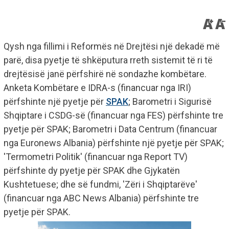
Qysh nga fillimi i Reformës në Drejtësi një dekadë më
parë, disa pyetje të shkëputura rreth sistemit të ri të
drejtësisë janë përfshirë në sondazhe kombëtare.
Anketa Kombëtare e IDRA-s (financuar nga IRI)
përfshinte një pyetje për
SPAK
; Barometri i Sigurisë
Shqiptare i CSDG-së (financuar nga FES) përfshinte tre
pyetje për SPAK; Barometri i Data Centrum (financuar
nga Euronews Albania) përfshinte një pyetje për SPAK;
'Termometri Politik' (financuar nga Report TV)
përfshinte dy pyetje për SPAK dhe Gjykatën
Kushtetuese; dhe së fundmi, 'Zëri i Shqiptarëve'
(financuar nga ABC News Albania) përfshinte tre
pyetje për SPAK.