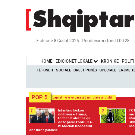
E shtunë 8 Gusht 2026 - Përditësimi i fundit 00:28
HOME
EDICIONET LOKALE
KRONIKË
POLIT
TË FUNDIT
SOCIALE
DREJT PUNËS
SPECIALE
LAJME T
POP 5
Lajmet më të lexuara të 5 minutave të fundit
1
2
Infantino kërkon
FOT
ndihmën e Trump,
me 
formohet aleanca që
Mar
do të paralizonte FIFA-
shk
n! Mocion mosbesimi
Mod
dhe turne paralelë