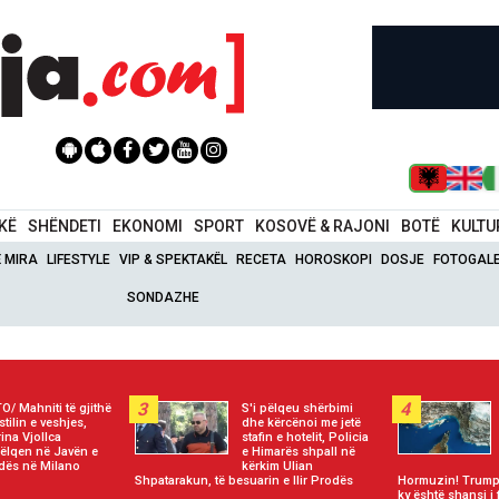
IKË
SHËNDETI
EKONOMI
SPORT
KOSOVË & RAJONI
BOTË
KULTU
Ë MIRA
LIFESTYLE
VIP & SPEKTAKËL
RECETA
HOROSKOPI
DOSJE
FOTOGALE
SONDAZHE
3
4
O/ Mahniti të gjithë
S'i pëlqeu shërbimi
stilin e veshjes,
dhe kërcënoi me jetë
ina Vjollca
stafin e hotelit, Policia
ëlqen në Javën e
e Himarës shpall në
ës në Milano
kërkim Ulian
Shpatarakun, të besuarin e Ilir Prodës
Hormuzin! Trump:
ky është shansi i 