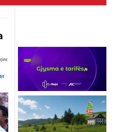
a
rjes
it