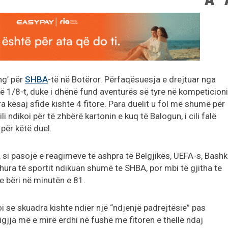
ng’ për
SHBA
-të në Botëror. Përfaqësuesja e drejtuar nga
ë 1/8-t, duke i dhënë fund aventurës së tyre në kompeticioni
 kësaj sfide kishte 4 fitore. Para duelit u fol më shumë për
i ndikoi për të zhbërë kartonin e kuq të Balogun, i cili falë
për këtë duel.
 si pasojë e reagimeve të ashpra të Belgjikës, UEFA-s, Bashk
ohura të sportit ndikuan shumë te SHBA, por mbi të gjitha te
 e bëri në minutën e 81.
i se skuadra kishte ndier një “ndjenjë padrejtësie” pas
jigjja më e mirë erdhi në fushë me fitoren e thellë ndaj