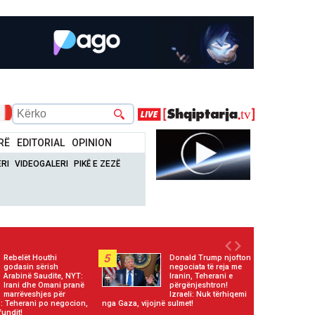
RË
EDITORIAL
OPINION
RI
VIDEOGALERI
PIKË E ZEZË
5
Rebelët Houthi
Donald Trump njofton
godasin sërish
negociata të reja me
Arabinë Saudite, NYT:
Iranin, Teherani e
Irani dhe Omani pranë
përgënjeshtron!
marrëveshjes për
Izraeli: Nuk tërhiqemi
 Teherani po negocion,
nga Gaza, vijojnë sulmet!
fundit!