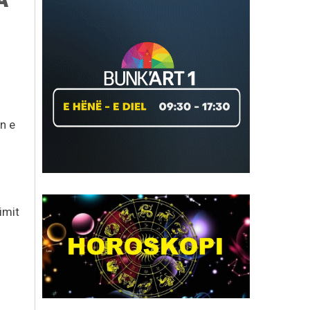
n e
imit