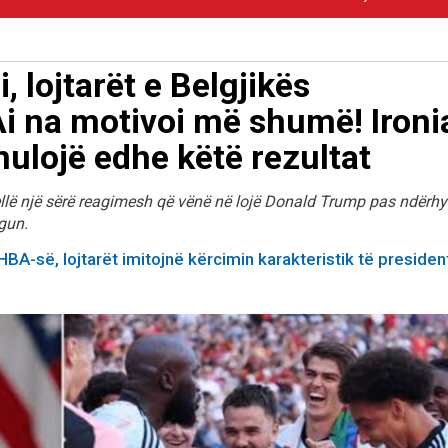
 lojtarët e Belgjikës
i na motivoi më shumë! Ironi
nulojë edhe këtë rezultat
ellë një sërë reagimesh që vënë në lojë Donald Trump pas ndërhy
gun.
BA-së, lojtarët imitojnë kërcimin karakteristik të president