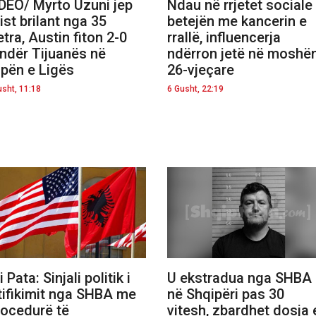
DEO/ Myrto Uzuni jep
Ndau në rrjetet sociale
ist brilant nga 35
betejën me kancerin e
tra, Austin fiton 2-0
rrallë, influencerja
ndër Tijuanës në
ndërron jetë në moshë
pën e Ligës
26-vjeçare
usht, 11:18
6 Gusht, 22:19
li Pata: Sinjali politik i
U ekstradua nga SHBA
tifikimit nga SHBA me
në Shqipëri pas 30
rocedurë të
vitesh, zbardhet dosja 