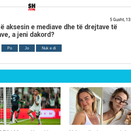
5 Gusht, 13
ë aksesin e mediave dhe të drejtave të
ve, a jeni dakord?
Po
Jo
Nuk e di