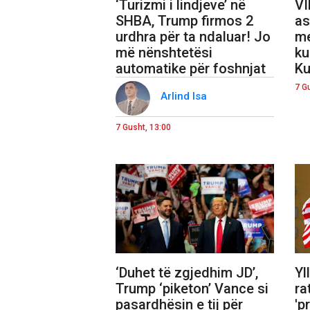
‘Turizmi i lindjeve’ në
VI
SHBA, Trump firmos 2
as
urdhra për ta ndaluar! Jo
me
më nënshtetësi
ku
automatike për foshnjat
Ku
7 G
Arlind Isa
7 Gusht, 13:00
‘Duhet të zgjedhim JD’,
Yl
Trump ‘piketon’ Vance si
ra
pasardhësin e tij për
'p