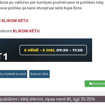
ë bota po vallëzon për humbjen poshtëruese të politikës ndaj
ioneve politike që kanë shoqëruar këtë Kupë Bote.
i
KLIKONI KËTU
.
otërorit
KLIKONI KËTU
.
a e futbollit te iranit
Boterori 2026
Koment