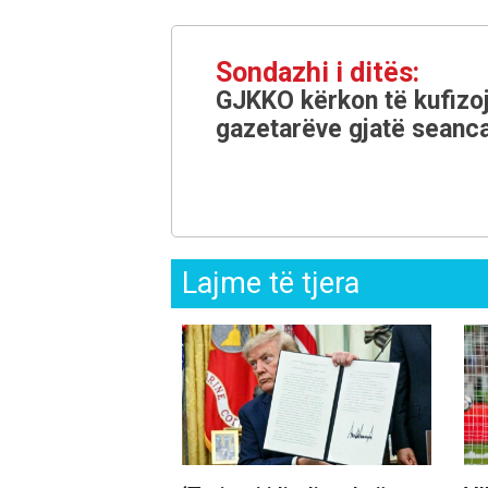
Sondazhi i ditës:
GJKKO kërkon të kufizoj
gazetarëve gjatë seanca
Lajme të tjera