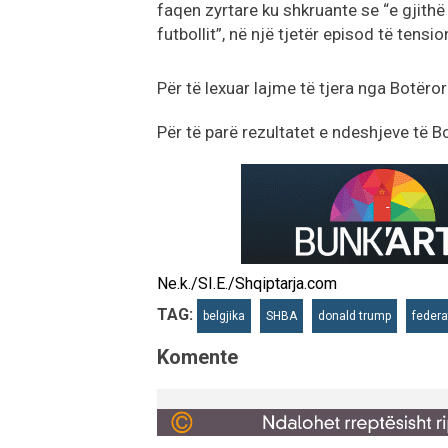
faqen zyrtare ku shkruante se “e gjith
futbollit”, në një tjetër episod të tens
Për të lexuar lajme të tjera nga Botëror
Për të parë rezultatet e ndeshjeve të B
Ne.k./SI.E./Shqiptarja.com
TAG:
belgjika
SHBA
donald trump
federat
Komente