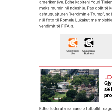
amerikanëve. Edhe kapiteni Youri Tiele
maksimumin në ndeshje. Pas golit të kat
ashtuquajturën “kërcimin e Trump”, ndë
një foto të Romelu Lukakut me mbishkr
vendimit të FIFA-s.
LE
Gjy
së 
pro
Edhe federata iraniane e futbollit reag