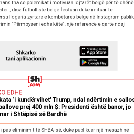
mans tha se polemikat i motivuan lojtarët belgë për të dhënë
ërt, disa futbollistë belgë festuan duke imituar të
rsa llogaria zyrtare e kombëtares belge në Instagram publik
imin “Përmbyseni edhe këtë”, një referencë e qartë ndaj
XO EDHE:
kata ‘i kundërvihet’ Trump, ndal ndërtimin e sallo
ballove prej 400 mln $: Presidenti është banor, jo
nar i Shtëpisë së Bardhë
oi pas eliminimit të SHBA-së, duke publikuar një mesazh në