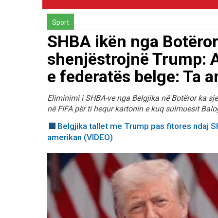
Sport
SHBA ikën nga Botërori,
shenjëstrojnë Trump: A
e federatës belge: Ta a
Eliminimi i SHBA-ve nga Belgjika në Botëror ka sj
në FIFA për ti hequr kartonin e kuq sulmuesit Balo
Belgjika tallet me Trump pas fitores ndaj SH
amerikan (VIDEO)