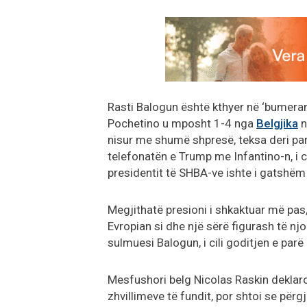
Rasti Balogun është kthyer në ‘bumera
Pochetino u mposht 1-4 nga
Belgjika
n
nisur me shumë shpresë, teksa deri para
telefonatën e Trump me Infantino-n, i cil
presidentit të SHBA-ve ishte i gatshëm 
Megjithatë presioni i shkaktuar më pas,
Evropian si dhe një sërë figurash të nj
sulmuesi Balogun, i cili goditjen e parë
Mesfushori belg Nicolas Raskin deklaro
zhvillimeve të fundit, por shtoi se përg