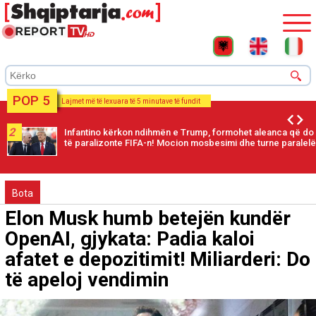
POP 5
Lajmet më të lexuara të 5 minutave të fundit
2
Infantino kërkon ndihmën e Trump, formohet aleanca që do
të paralizonte FIFA-n! Mocion mosbesimi dhe turne paralelë
Bota
Elon Musk humb betejën kundër
OpenAI, gjykata: Padia kaloi
afatet e depozitimit! Miliarderi: Do
të apeloj vendimin