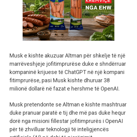
Musk e kishte akuzuar Altman për shkelje të një
marrëveshjeje jofitimprurëse duke e shndërruar
kompaninë krijuese të ChatGPT në një kompani
fitimprurëse, pasi Musk kishte dhuruar 38
milionë dollarë në fazat e hershme të OpenAI.
Musk pretendonte se Altman e kishte mashtruar
duke pranuar paratë e tij dhe më pas duke hequr
dorë nga misioni fillestar jofitimprurës i OpenAI
për të zhvilluar teknologji të inteligjencës