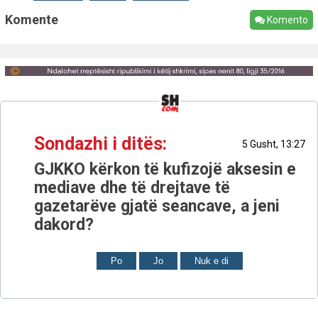
Komente
Komento
Sondazhi i ditës:
5 Gusht, 13:27
GJKKO kërkon të kufizojë aksesin e
mediave dhe të drejtave të
gazetarëve gjatë seancave, a jeni
dakord?
Po
Jo
Nuk e di