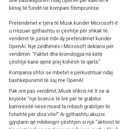
dhe bashkëpunim ndaj OpenAI për kalimin e
kësaj të fundit në kompani fitimprurëse.
Pretendimet e tjera të Musk kundër Microsoft-it
u rrëzuan gjithashtu si çështje për shkak të
vendimit të jurisë mbi dy pretendimet kundër
OpenAI. Një zëdhënës i Microsoft deklaroi për
vendimin: “Faktet dhe kronologjia në këtë
çështje kanë qenë prej kohësh të qarta.”
Kompania shtoi se mbetet e përkushtuar ndaj
bashkëpunimit të saj me OpenAI.
Pak orë pas vendimit, Musk shkroi në X se ai
krijonte “një licencë të lirë për të grabitur
bamirësitë nëse mund ta mbash grabitjen të
fshehtë për disa vite!” Ai gjithashtu akuzoi
gjyqtarin që mbikëqyri çështjen si një “aktivist të