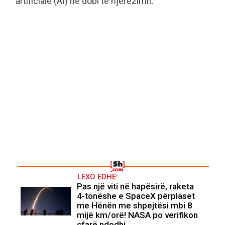
artificiale (AI) në dobi të njerëzimit.
LEXO EDHE:
Pas një viti në hapësirë, raketa
4-tonëshe e SpaceX përplaset
me Hënën me shpejtësi mbi 8
mijë km/orë! NASA po verifikon
çfarë ndodhi