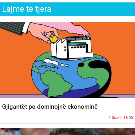
Lajme të tjera
Gjigantët po dominojnë ekonominë
1 Gusht, 18:00