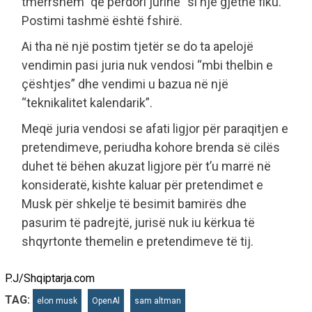
tmerrshëm” që përdori jurinë “si një gjethe fiku.”
Postimi tashmë është fshirë.
Ai tha në një postim tjetër se do ta apelojë
vendimin pasi juria nuk vendosi “mbi thelbin e
çështjes” dhe vendimi u bazua në një
“teknikalitet kalendarik”.
Meqë juria vendosi se afati ligjor për paraqitjen e
pretendimeve, periudha kohore brenda së cilës
duhet të bëhen akuzat ligjore për t’u marrë në
konsideratë, kishte kaluar për pretendimet e
Musk për shkelje të besimit bamirës dhe
pasurim të padrejtë, jurisë nuk iu kërkua të
shqyrtonte themelin e pretendimeve të tij.
P.J/Shqiptarja.com
TAG:
elon musk
OpenAl
sam altman