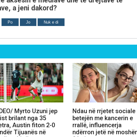
ë aksesin e mediave dhe të drejtave të
ve, a jeni dakord?
Po
Jo
Nuk e di
DEO/ Myrto Uzuni jep
Ndau në rrjetet sociale
ist brilant nga 35
betejën me kancerin e
tra, Austin fiton 2-0
rrallë, influencerja
ndër Tijuanës në
ndërron jetë në moshë