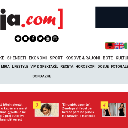
IKË
SHËNDETI
EKONOMI
SPORT
KOSOVË & RAJONI
BOTË
KULTU
Ë MIRA
LIFESTYLE
VIP & SPEKTAKËL
RECETA
HOROSKOPI
DOSJE
FOTOGALE
SONDAZHE
3
4
të bënin atentat
‘E humbët dasmën’,
 u kapën me armët
Zendaya shfaqet për
duar, gjykata lë në
herë të parë në publik
g 2 prej autorëve
me unazën e martesës
Sarandë! Arrest