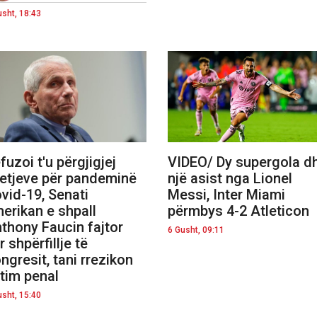
usht, 18:43
fuzoi t'u përgjigjej
VIDEO/ Dy supergola d
etjeve për pandeminë
një asist nga Lionel
vid-19, Senati
Messi, Inter Miami
erikan e shpall
përmbys 4-2 Atleticon
thony Faucin fajtor
6 Gusht, 09:11
r shpërfillje të
ngresit, tani rrezikon
tim penal
usht, 15:40