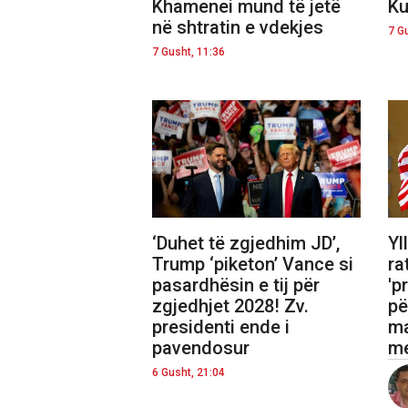
Khamenei mund të jetë
Ku
në shtratin e vdekjes
7 G
7 Gusht, 11:36
‘Duhet të zgjedhim JD’,
Yl
Trump ‘piketon’ Vance si
ra
pasardhësin e tij për
'p
zgjedhjet 2028! Zv.
pë
presidenti ende i
ma
pavendosur
me
6 Gusht, 21:04