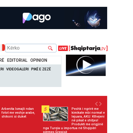
RË
EDITORIAL
OPINION
RI
VIDEOGALERI
PIKË E ZEZË
5
Arbenita Ismajli ndan
Peshk i ngrirë me
fotot me veshje arabe,
kimikate mbi normat e
shikoni si duket
lejuara, AKU: Kthejeni
në pikat e shitjes!
Produkti me origjinë
nga Turqia u importua në Shqipëri
përmes Greqisë