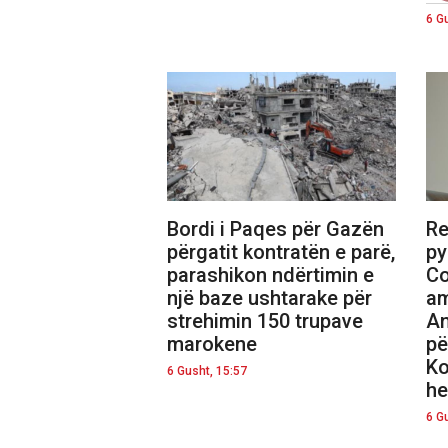
6 G
Bordi i Paqes për Gazën
Re
përgatit kontratën e parë,
py
parashikon ndërtimin e
Co
një baze ushtarake për
am
strehimin 150 trupave
An
marokene
pë
Ko
6 Gusht, 15:57
he
6 G