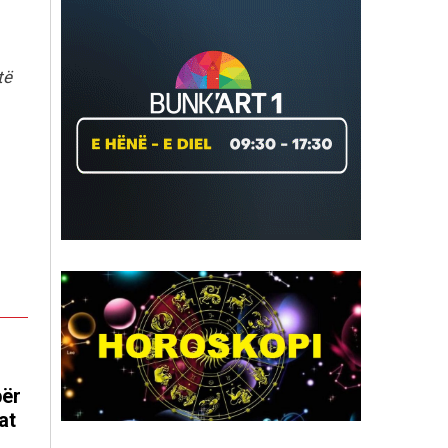
të
për
at