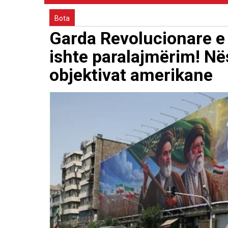
Bota
Garda Revolucionare e I
ishte paralajmërim! Në
objektivat amerikane