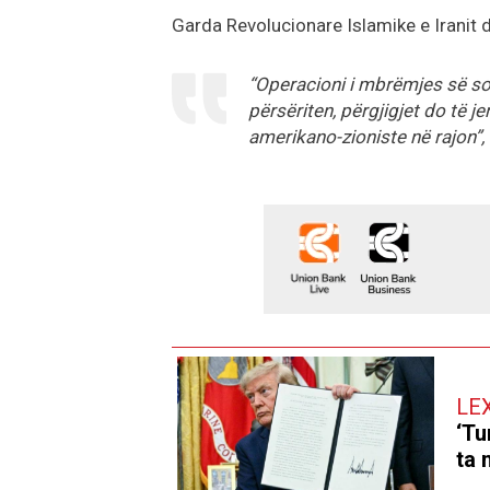
Garda Revolucionare Islamike e Iranit d
“Operacioni i mbrëmjes së so
përsëriten, përgjigjet do të j
amerikano-zioniste në rajon”,
LE
‘Tu
ta 