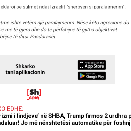
eklaroi se sulmet ndaj Izraelit “shërbyen si paralajmërim”.
tme ishte vetëm një paralajmërim. Nëse këto agresione do 
enë më të gjera dhe do të përfshijnë të gjitha objektivat
 bëjnë të ditur Pasdaranët.
XO EDHE:
rizmi i lindjeve’ në SHBA, Trump firmos 2 urdhra 
ndaluar! Jo më nënshtetësi automatike për foshnj