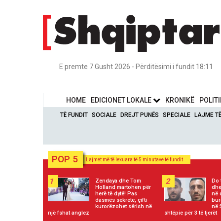
E premte 7 Gusht 2026 - Përditësimi i fundit 18:11
HOME
EDICIONET LOKALE
KRONIKË
POLIT
TË FUNDIT
SOCIALE
DREJT PUNËS
SPECIALE
LAJME T
POP 5
Lajmet më të lexuara të 5 minutave të fundit
1
2
Zendaya dhe Tom
Do 
Holland martohen për
dhe
herë të dytë! Pas
në 
dasmës sekrete, çifti
bur
kurorëzohet sërish në
në 
një fshat anglez
shtëpie për 3 të tjerët