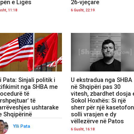
pën e Ligës
26-vjeçare
usht, 11:18
6 Gusht, 22:19
li Pata: Sinjali politik i
U ekstradua nga SHBA
tifikimit nga SHBA me
në Shqipëri pas 30
rocedurë të
vitesh, zbardhet dosja 
rshpejtuar' të
Sokol Hoxhës: Si një
rrëveshjes ushtarake
sherr për një kasetofon
 Shqipërinë
solli vrasjen e dy
vëllezërve në Patos
Ylli Pata
6 Gusht, 16:18