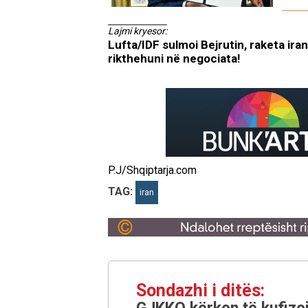
Lajmi kryesor:
Lufta/IDF sulmoi Bejrutin, raketa ira
rikthehuni në negociata!
P.J/Shqiptarja.com
TAG:
iran
Sondazhi i ditës: