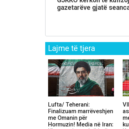
GJKKO kërkon të kufizoj
gazetarëve gjatë seanca
Lajme të tjera
Lufta/ Teherani:
VI
Finalizuam marrëveshjen
as
me Omanin për
me
Hormuzin! Media në Iran:
ku