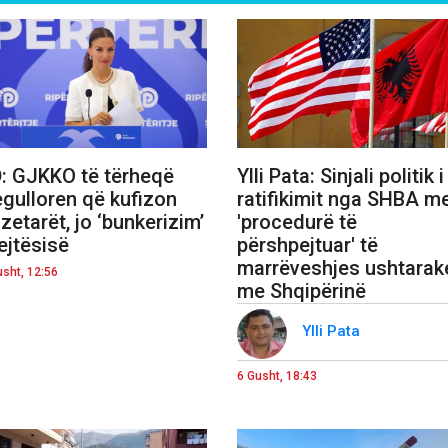
: GJKKO të tërheqë
Ylli Pata: Sinjali politik i
egulloren që kufizon
ratifikimit nga SHBA m
zetarët, jo ‘bunkerizim’
'procedurë të
ejtësisë
përshpejtuar' të
marrëveshjes ushtarak
usht, 12:56
me Shqipërinë
Ylli Pata
6 Gusht, 18:43