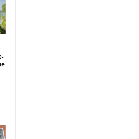
D-
në