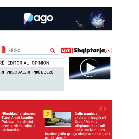
RË
EDITORIAL
OPINION
RI
VIDEOGALERI
PIKË E ZEZË
5
Nënshkruhet aleanca
Dalin pamjet e
Turqi-Arabi Saudite-
aksidentit tragjik në
Pakistan, tre shtetet
Greqi/ Makina
premtojnë mbrojtje të
përplaset ‘kokë më
përbashkët
kokë’ me kamionin,
humbin jetën gruaja shqiptare dhe djali i
saj 24-vjeçar!