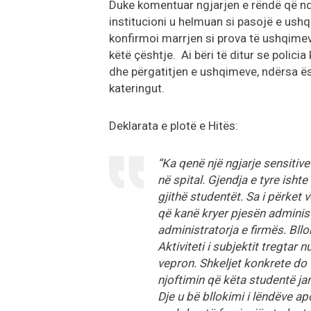
Duke komentuar ngjarjen e rëndë që nd
institucioni u helmuan si pasojë e ushqi
konfirmoi marrjen si prova të ushqime
këtë çështje. Ai bëri të ditur se polic
dhe përgatitjen e ushqimeve, ndërsa ë
kateringut.
Deklarata e plotë e Hitës:
“Ka qenë një ngjarje sensitiv
në spital. Gjendja e tyre ish
gjithë studentët. Sa i përke
që kanë kryer pjesën administ
administratorja e firmës. Bll
Aktiviteti i subjektit tregtar 
vepron. Shkeljet konkrete do
njoftimin që këta studentë j
Dje u bë bllokimi i lëndëve 