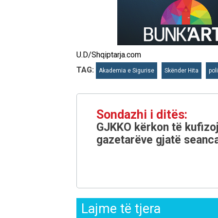
U.D/Shqiptarja.com
TAG:
Akademia e Sigurise
Skënder Hita
pol
Sondazhi i ditës:
GJKKO kërkon të kufizoj
gazetarëve gjatë seanca
Lajme të tjera