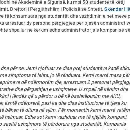
odhi në Akademinë e Sigurisë, ku mbi 50 studentë të këtij
mit, Drejtori i Përgjithshëm i Policisë së Shtetit,
Skënder Hi
ve të konsumuara nga studentët dhe vazhdimin e hetimeve 
ia ka arrestuar dy persona përgjegjës për pjesën administrativ
shtë shpallur në kërkim edhe administratorja e kompanisë s
e dhe për ne. Jemi njoftuar se disa prej studentëve kanë shk
te me simptoma të lehta, jo të rënduara. Kemi marrë masa për
t veprimeve që ndërmorëm dje, arrestuam 2 personat përgjeg
rative dhe përgatitjen e ushqimeve. U shpall në kërkim dhe
okimi i lëndës që u përdor u bë në bashkëpunim me AKU,.
nuk është ndërprerë, pasi ka dhe disa institucione të tjera ku
 të bëhen të ditura në vijim. Për momentin kemi marrë vetëm
anë helmuar. Edhe sot kemi vazhduar me të njëjtën kompani.
apo sasitë ushqimore të përdorura nga studentët. Kompania