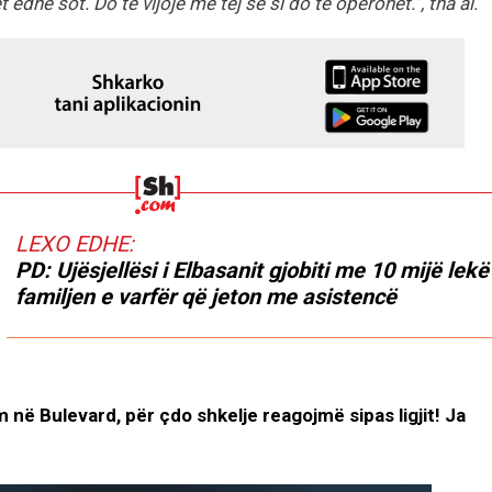
 edhe sot. Do të vijojë më tej se si do të operohet.”, tha ai.
LEXO EDHE:
PD: Ujësjellësi i Elbasanit gjobiti me 10 mijë lekë
familjen e varfër që jeton me asistencë
 në Bulevard, për çdo shkelje reagojmë sipas ligjit! Ja