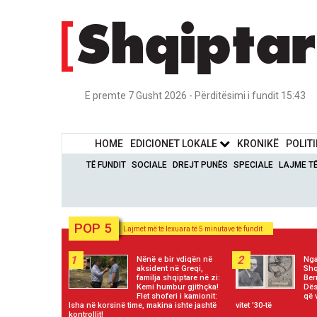
E premte 7 Gusht 2026 - Përditësimi i fundit 15:43
HOME
EDICIONET LOKALE
KRONIKË
POLIT
TË FUNDIT
SOCIALE
DREJT PUNËS
SPECIALE
LAJME T
POP 5
Lajmet më të lexuara të 5 minutave të fundit
1
2
Nënë e bir vdiqën në
Nga
aksident në Greqi,
Shq
familja shqiptare në zi:
Ber
Kemi humbur gjithçka!
Dës
Flet shoferi i kamionit:
që 
Isha në korsinë time, makina ishte jashtë
vitet ’30-të
kontrollit!