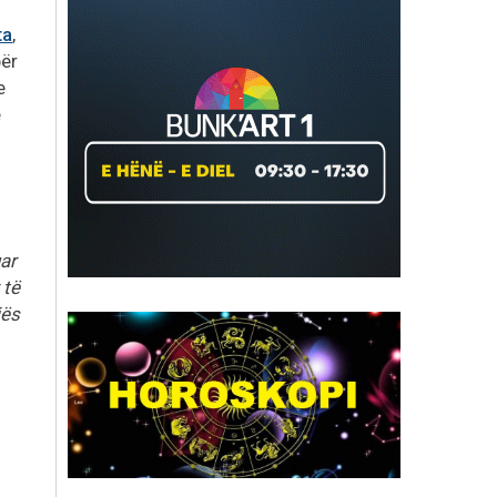
ta
,
për
e
ë
uar
 të
jës