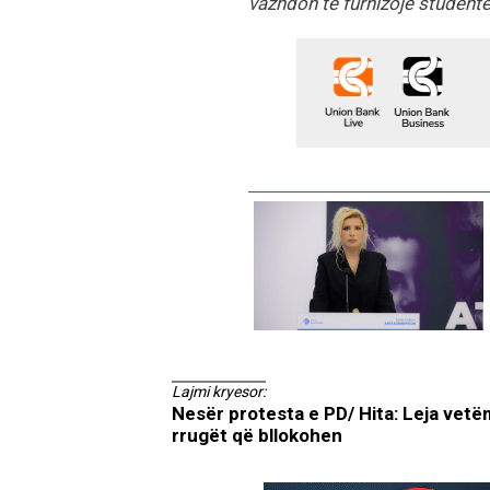
vazhdon të furnizojë studentet
Lajmi kryesor:
Nesër protesta e PD/ Hita: Leja vetëm
rrugët që bllokohen