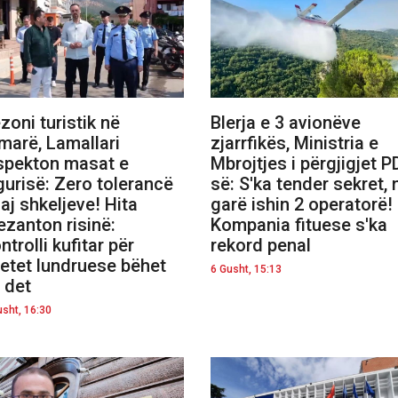
zoni turistik në
Blerja e 3 avionëve
marë, Lamallari
zjarrfikës, Ministria e
spekton masat e
Mbrojtjes i përgjigjet P
gurisë: Zero tolerancë
së: S'ka tender sekret, 
aj shkeljeve! Hita
garë ishin 2 operatorë!
ezanton risinë:
Kompania fituese s'ka
ntrolli kufitar për
rekord penal
etet lundruese bëhet
6 Gusht, 15:13
 det
usht, 16:30