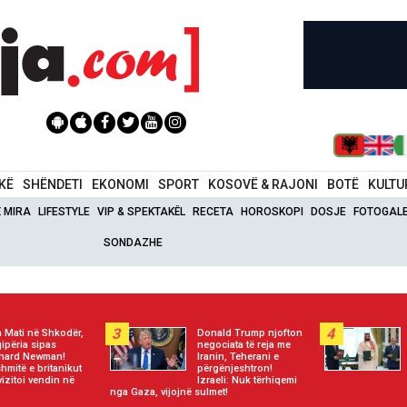
IKË
SHËNDETI
EKONOMI
SPORT
KOSOVË & RAJONI
BOTË
KULTU
Ë MIRA
LIFESTYLE
VIP & SPEKTAKËL
RECETA
HOROSKOPI
DOSJE
FOTOGALE
SONDAZHE
3
4
 Mati në Shkodër,
Donald Trump njofton
ipëria sipas
negociata të reja me
nard Newman!
Iranin, Teherani e
hmitë e britanikut
përgënjeshtron!
vizitoi vendin në
Izraeli: Nuk tërhiqemi
nga Gaza, vijojnë sulmet!