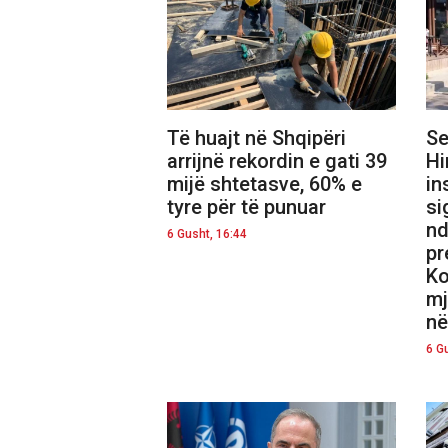
Të huajt në Shqipëri
Se
arrijnë rekordin e gati 39
Hi
mijë shtetasve, 60% e
in
tyre për të punuar
si
nd
6 Gusht, 16:44
pr
Ko
mj
në
6 G