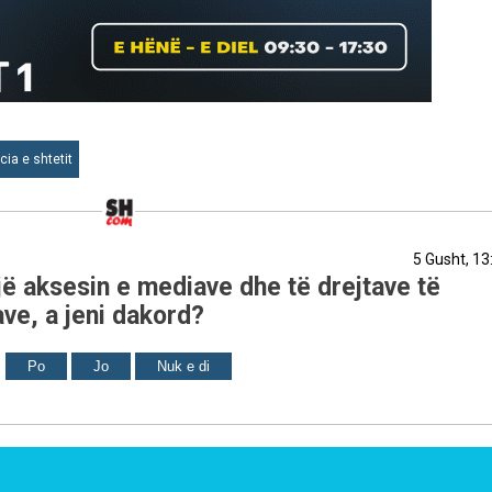
icia e shtetit
5 Gusht, 13
ë aksesin e mediave dhe të drejtave të
ve, a jeni dakord?
Po
Jo
Nuk e di