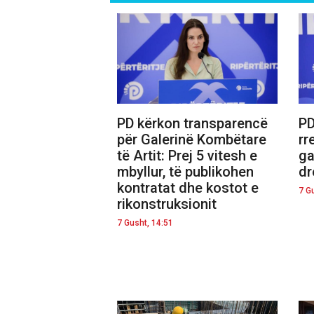
PD kërkon transparencë
PD
për Galerinë Kombëtare
rr
të Artit: Prej 5 vitesh e
ga
mbyllur, të publikohen
dr
kontratat dhe kostot e
7 G
rikonstruksionit
7 Gusht, 14:51