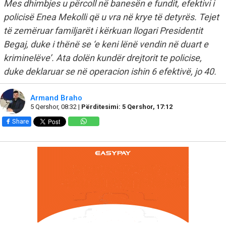
Mes dhimbjes u përcoll në banesën e fundit, efektivi i
policisë Enea Mekolli që u vra në krye të detyrës. Tejet
të zemëruar familjarët i kërkuan llogari Presidentit
Begaj, duke i thënë se ‘e keni lënë vendin në duart e
kriminelëve’. Ata dolën kundër drejtorit te policise,
duke deklaruar se në operacion ishin 6 efektivë, jo 40.
Armand Braho
5 Qershor, 08:32 |
Përditesimi: 5 Qershor, 17:12
Share