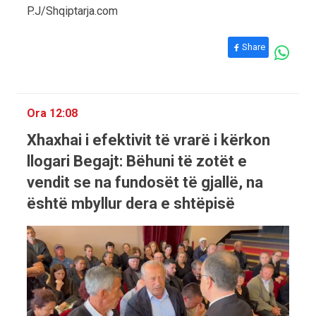
P.J/Shqiptarja.com
Share
Ora 12:08
Xhaxhai i efektivit të vrarë i kërkon
llogari Begajt: Bëhuni të zotët e
vendit se na fundosët të gjallë, na
është mbyllur dera e shtëpisë