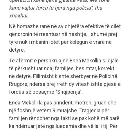
kanë vajtur forca të tjera nga policia”, tha
xhaxhai.
Në homazhe ranë në sy dhjetëra efektivë të cilët
qëndronin të rreshtuar në heshtje... shumë prej
tyre nuk i mbanin lotët për kolegun e vrarë në
detyrë.
Të afërmit e përshkruajnë Enea Mekollin si djalë
të përkushtuar ndaj familjes, besimtar, korrekt
në detyrë. Fillimisht kishte shërbyer në Policinë
Rrugore, ndërsa prej rreth dy vitesh ishte pjesë e
forcës së posaçme "Shqiponja".
Enea Mekolli la pas prindërit, motrën, gruan dhe
një foshnjë vetëm 9 muajshe. Tragjedia për
familjen rëndohet nga fakti se pak kohë më parë
ka ndërruar jetë nga luecemia dhe vëllai i tij. Për