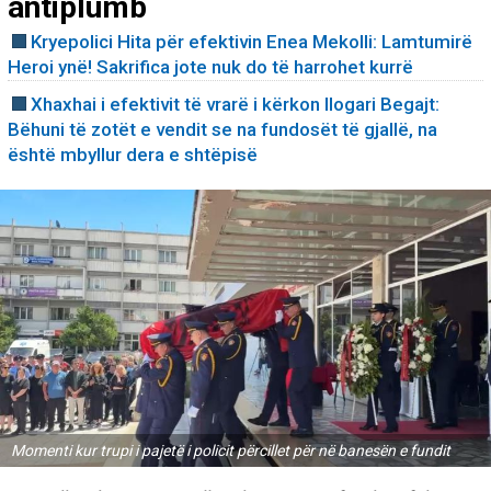
antiplumb
Kryepolici Hita për efektivin Enea Mekolli: Lamtumirë
Heroi ynë! Sakrifica jote nuk do të harrohet kurrë
Xhaxhai i efektivit të vrarë i kërkon llogari Begajt:
Bëhuni të zotët e vendit se na fundosët të gjallë, na
është mbyllur dera e shtëpisë
Momenti kur trupi i pajetë i policit përcillet për në banesën e fundit