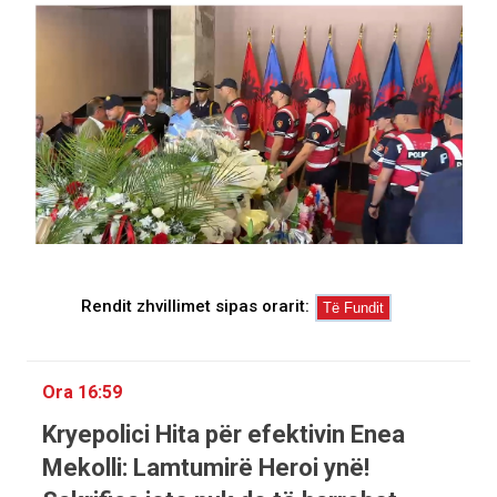
Rendit zhvillimet sipas orarit:
Ora 16:59
Kryepolici Hita për efektivin Enea
Mekolli: Lamtumirë Heroi ynë!