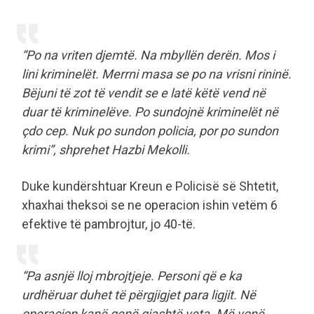
“Po na vriten djemtë. Na mbyllën derën. Mos i
lini kriminelët. Merrni masa se po na vrisni rininë.
Bëjuni të zot të vendit se e latë këtë vend në
duar të kriminelëve. Po sundojnë kriminelët në
çdo cep. Nuk po sundon policia, por po sundon
krimi”, shprehet Hazbi Mekolli.
Duke kundërshtuar Kreun e Policisë së Shtetit,
xhaxhai theksoi se ne operacion ishin vetëm 6
efektive të pambrojtur, jo 40-të.
“Pa asnjë lloj mbrojtjeje. Personi që e ka
urdhëruar duhet të përgjigjet para ligjit. Në
operacion kanë qenë gjashtë veta. Më vonë