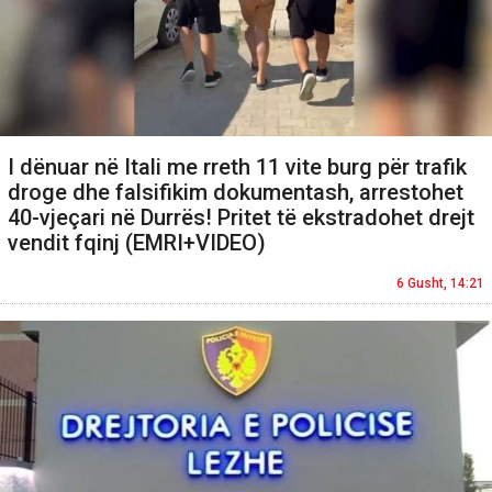
I dënuar në Itali me rreth 11 vite burg për trafik
droge dhe falsifikim dokumentash, arrestohet
40-vjeçari në Durrës! Pritet të ekstradohet drejt
vendit fqinj (EMRI+VIDEO)
6 Gusht, 14:21