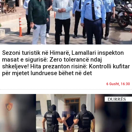
Sezoni turistik në Himarë, Lamallari inspekton
masat e sigurisë: Zero tolerancë ndaj
shkeljeve! Hita prezanton risinë: Kontrolli kufitar
për mjetet lundruese bëhet në det
6 Gusht, 16:30