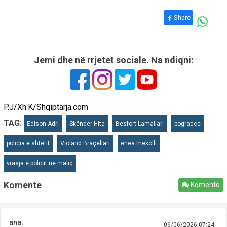
Share
Jemi dhe në rrjetet sociale. Na ndiqni:
P.J/Xh.K/Shqiptarja.com
TAG:
Edison Adri
Skënder Hita
Besfort Lamallari
pogradec
policia e shtetit
Violand Braçellari
enea mekolli
vrasja e policit ne maliq
Komente
Komento
ana:
06/06/2026 07:24