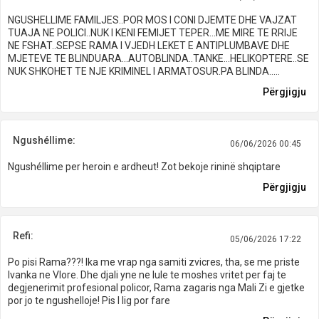
NGUSHELLIME FAMILJES..POR MOS I CONI DJEMTE DHE VAJZAT
TUAJA NE POLICI..NUK I KENI FEMIJET TEPER...ME MIRE TE RRIJE
NE FSHAT..SEPSE RAMA I VJEDH LEKET E ANTIPLUMBAVE DHE
MJETEVE TE BLINDUARA...AUTOBLINDA..TANKE...HELIKOPTERE..SE
NUK SHKOHET TE NJE KRIMINEL I ARMATOSUR.PA BLINDA.....
Përgjigju
Ngushéllime:
06/06/2026 00:45
Ngushéllime per heroin e ardheut! Zot bekoje rininë shqiptare
Përgjigju
Refi:
05/06/2026 17:22
Po pisi Rama???! Ika me vrap nga samiti zvicres, tha, se me priste
Ivanka ne Vlore. Dhe djali yne ne lule te moshes vritet per faj te
degjenerimit profesional policor, Rama zagaris nga Mali Zi e gjetke
por jo te ngushelloje! Pis I lig por fare