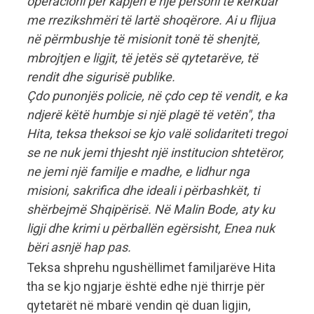
operacioni për kapjen e një personi të kërkuar
me rrezikshmëri të lartë shoqërore. Ai u flijua
në përmbushje të misionit tonë të shenjtë,
mbrojtjen e ligjit, të jetës së qytetarëve, të
rendit dhe sigurisë publike.
Çdo punonjës policie, në çdo cep të vendit, e ka
ndjerë këtë humbje si një plagë të vetën", tha
Hita, teksa theksoi se kjo valë solidariteti tregoi
se ne nuk jemi thjesht një institucion shtetëror,
ne jemi një familje e madhe, e lidhur nga
misioni, sakrifica dhe ideali i përbashkët, ti
shërbejmë Shqipërisë. Në Malin Bode, aty ku
ligji dhe krimi u përballën egërsisht, Enea nuk
bëri asnjë hap pas.
Teksa shprehu ngushëllimet familjarëve Hita
tha se kjo ngjarje është edhe një thirrje për
qytetarët në mbarë vendin që duan ligjin,