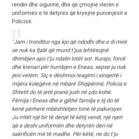
rendin dhe sigurinë, dhe që çmojnë vlerën e
uniformës e të detyrës që kryejnë punonjësit e
Policisë.
"Jam i tronditur nga kjo që ndodhi dhe e di mirë
se nuk ka fjalë që mund t’jua lehtësojnë
dhimbjen apo t’ju ndalin lotët sot. Kurajo, forcë
dhe krenari për humbjen e Eneas, sepse ju nuk
jeni vetëm. Siç e dëshmoi reagimi i sinqertë i
mijëra kolegëve në mbarë Shqipërinë, Policia e
Shtetit do të jetë pranë jush në çdo kohë.
Fëmija i Eneas dhe e gjithë familja e tij do të
kenë përherë mbështetjen tonë të pakursyer.
Ju rritët një bir të denjë të këtij vendi, një njeri
që e deshi uniformën dhe detyrën deri në
sakrificën më të madhe. Për këtë, ne do t’ju