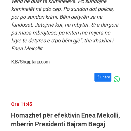
vend në duar të kriminelëve. Po sundojnë
kriminelët në çdo cep. Po sundon dot policia,
por po sundon krimi. Bëni detyrën se na
fundosët. Jetojmë kot, na mbytët. Si e dërgoni
pa masa mbrojtëse, po vriten me mijëra në
krye të detyrës e s’po bëni gjë”, tha xhaxhai i
Enea Mekollit.
K.B/Shqiptarja.com
Share
Ora 11:45
Homazhet për efektivin Enea Mekolli,
mbërrin Presidenti Bajram Begaj