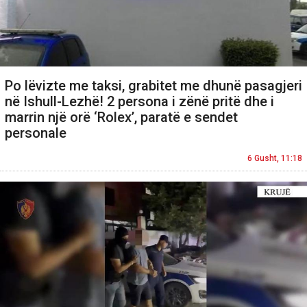
Po lëvizte me taksi, grabitet me dhunë pasagjeri
në Ishull-Lezhë! 2 persona i zënë pritë dhe i
marrin një orë ‘Rolex’, paratë e sendet
personale
6 Gusht, 11:18