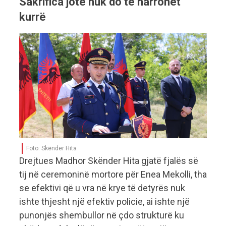
Sakrifica jote nuk do të harrohet
kurrë
Foto: Skënder Hita
Drejtues Madhor Skënder Hita gjatë fjalës së
tij në ceremoninë mortore për Enea Mekolli, tha
se efektivi që u vra në krye të detyrës nuk
ishte thjesht një efektiv policie, ai ishte një
punonjës shembullor në çdo strukturë ku