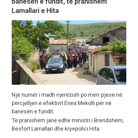
banesën e fundit, të pranishëm
Lamallari e Hita
Një numër i madh njerëzish po merr pjesë në
përcjelljen e efektivit Enea Mekolli për në
banesën e fundit.
Të pranishëm janë edhe ministri i Brendshëm,
Besfort Lamallari dhe kryepolici Hita.