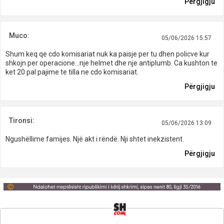
Përgjigju
Muco:
05/06/2026 15:57
Shum keq qe cdo komisariat nuk ka paisje per tu dhen policve kur
shkojn per operacione…nje helmet dhe nje antiplumb. Ca kushton te
ket 20 pal pajime te tilla ne cdo komisariat.
Përgjigju
Tironsi:
05/06/2026 13:09
Ngushëllime famijes. Një akt i rëndë. Nji shtet inekzistent.
Përgjigju