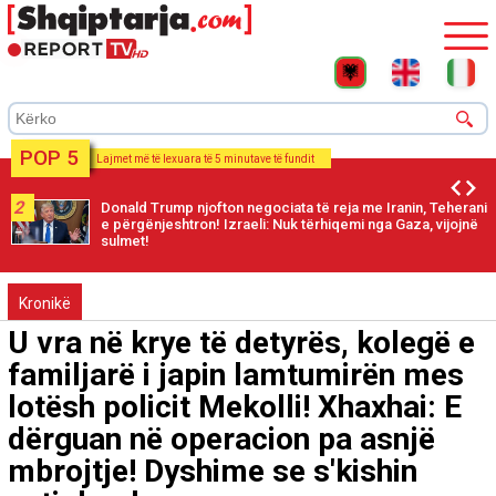
POP 5
Lajmet më të lexuara të 5 minutave të fundit
3
Spanja ultimatum Italisë: Hapni kufijtë brenda 48 orësh!
Përgjigjet Roma: Nuk pranojmë ultimatume, masat mbeten
deri më 15 gusht
Kronikë
U vra në krye të detyrës, kolegë e
familjarë i japin lamtumirën mes
lotësh policit Mekolli! Xhaxhai: E
dërguan në operacion pa asnjë
mbrojtje! Dyshime se s'kishin