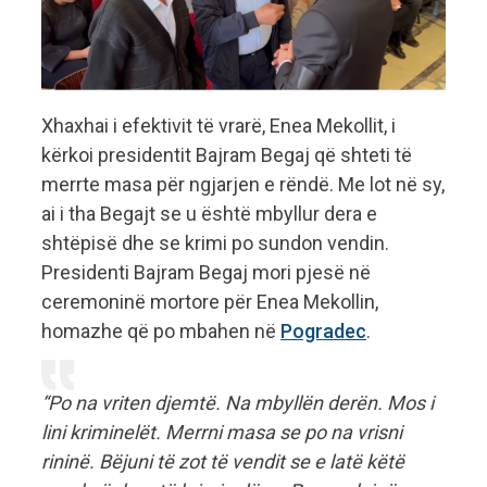
Xhaxhai i efektivit të vrarë, Enea Mekollit, i
kërkoi presidentit Bajram Begaj që shteti të
merrte masa për ngjarjen e rëndë. Me lot në sy,
ai i tha Begajt se u është mbyllur dera e
shtëpisë dhe se krimi po sundon vendin.
Presidenti Bajram Begaj mori pjesë në
ceremoninë mortore për Enea Mekollin,
homazhe që po mbahen në
Pogradec
.
“Po na vriten djemtë. Na mbyllën derën. Mos i
lini kriminelët. Merrni masa se po na vrisni
rininë. Bëjuni të zot të vendit se e latë këtë