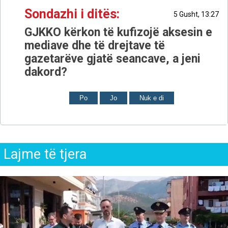
Sondazhi i ditës:
5 Gusht, 13:27
GJKKO kërkon të kufizojë aksesin e
mediave dhe të drejtave të
gazetarëve gjatë seancave, a jeni
dakord?
Po
Jo
Nuk e di
Lajme të tjera