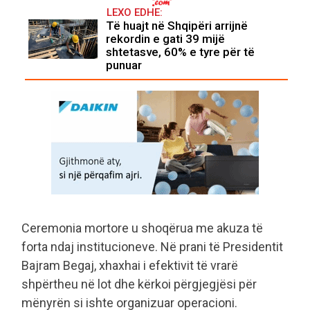
LEXO EDHE:
Të huajt në Shqipëri arrijnë
rekordin e gati 39 mijë
shtetasve, 60% e tyre për të
punuar
Ceremonia mortore u shoqërua me akuza të
forta ndaj institucioneve. Në prani të Presidentit
Bajram Begaj, xhaxhai i efektivit të vrarë
shpërtheu në lot dhe kërkoi përgjegjësi për
mënyrën si ishte organizuar operacioni.