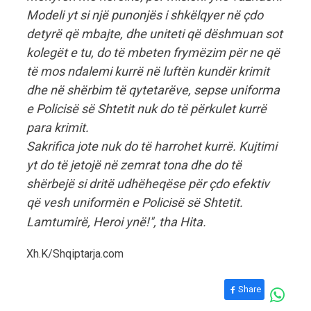
Modeli yt si një punonjës i shkëlqyer në çdo
detyrë që mbajte, dhe uniteti që dëshmuan sot
kolegët e tu, do të mbeten frymëzim për ne që
të mos ndalemi kurrë në luftën kundër krimit
dhe në shërbim të qytetarëve, sepse uniforma
e Policisë së Shtetit nuk do të përkulet kurrë
para krimit.
Sakrifica jote nuk do të harrohet kurrë. Kujtimi
yt do të jetojë në zemrat tona dhe do të
shërbejë si dritë udhëheqëse për çdo efektiv
që vesh uniformën e Policisë së Shtetit.
Lamtumirë, Heroi ynë!", tha Hita.
Xh.K/Shqiptarja.com
Share