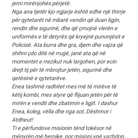
jemi mirënjohës përjetë.
Nga ana tjetër kjo ngjarje është edhe një thirrje
për qytetarët në mbarë vendin që duan ligjin,
rendin dhe sigurinë, dhe që çmojnë vlerën e
uniformës e të detyrës që kryejnë punonjësit e
Policisë. Ata burra dhe gra, djem dhe vajza që
shihni çdo ditë në rrugë, janë ata që në
momentet e rrezikut nuk largohen, por ecin
drejt tij për të mbrojtur jetën, sigurinë dhe
qetësinë e qytetarëve.
Enea tashmë radhitet mes më të mirëve të
këtij kombi, mes atyre që flijuan jetën për të
mirën e vendit dhe zbatimin e ligjit. I dashur
Enea, koleg, vëlla dhe nga sot, Dëshmor i
Atdheut!
Ti e përfundove misionin tënd tokësor në
mënyrën më heroike, por misioni ynë vazhdon.