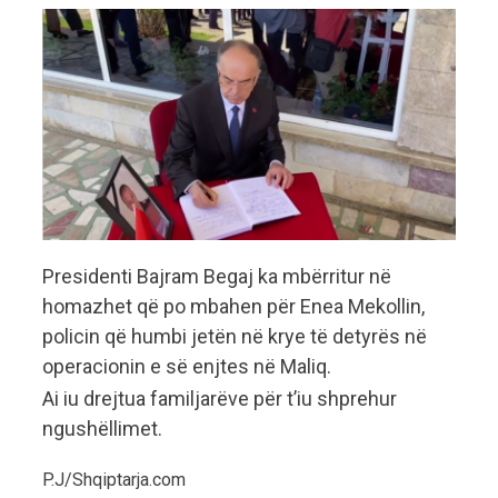
Presidenti Bajram Begaj ka mbërritur në
homazhet që po mbahen për Enea Mekollin,
policin që humbi jetën në krye të detyrës në
operacionin e së enjtes në Maliq.
Ai iu drejtua familjarëve për t’iu shprehur
ngushëllimet.
P.J/Shqiptarja.com