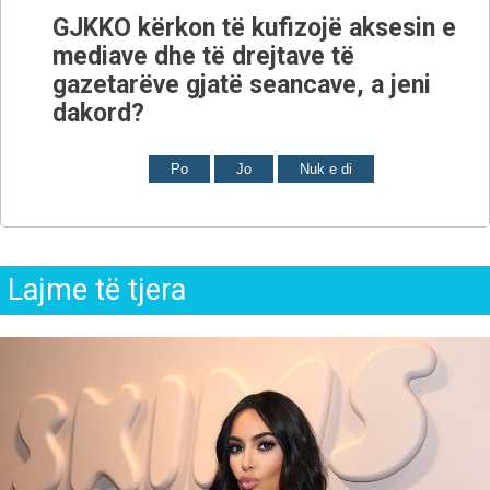
GJKKO kërkon të kufizojë aksesin e
mediave dhe të drejtave të
gazetarëve gjatë seancave, a jeni
dakord?
Po
Jo
Nuk e di
Lajme të tjera