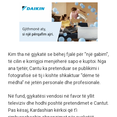
Kim tha në gjykatë se bëhej fjalë për “një gabim”,
të cilin e korrigjoi menjëherë sapo e kuptoi. Nga
ana tjetër, Cantu ka pretenduar se publikimi i
fotografisë së tij i kishte shkaktuar “dëme të
mëdha” në jetën personale dhe profesionale.
Në fund, gjykatësi vendosi në favor të yllit
televiziv dhe hodhi poshtë pretendimet e Cantut.
Pas kësaj, Kardashian kërkoi që t’i