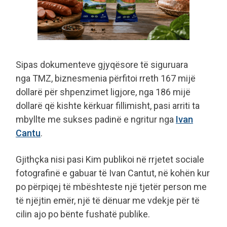
Sipas dokumenteve gjyqësore të siguruara
nga TMZ, biznesmenia përfitoi rreth 167 mijë
dollarë për shpenzimet ligjore, nga 186 mijë
dollarë që kishte kërkuar fillimisht, pasi arriti ta
mbyllte me sukses padinë e ngritur nga
Ivan
Cantu
.
Gjithçka nisi pasi Kim publikoi në rrjetet sociale
fotografinë e gabuar të Ivan Cantut, në kohën kur
po përpiqej të mbështeste një tjetër person me
të njëjtin emër, një të dënuar me vdekje për të
cilin ajo po bënte fushatë publike.