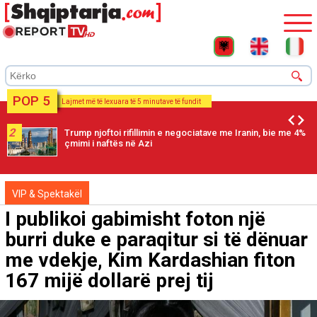
POP 5
Lajmet më të lexuara të 5 minutave të fundit
2
Trump njoftoi rifillimin e negociatave me Iranin, bie me 4%
çmimi i naftës në Azi
VIP & Spektakël
I publikoi gabimisht foton një
burri duke e paraqitur si të dënuar
me vdekje, Kim Kardashian fiton
167 mijë dollarë prej tij