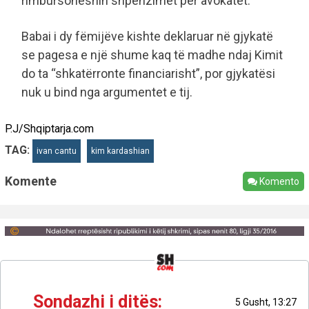
rimbursoheshin shpenzimet për avokatët.
Babai i dy fëmijëve kishte deklaruar në gjykatë
se pagesa e një shume kaq të madhe ndaj Kimit
do ta “shkatërronte financiarisht”, por gjykatësi
nuk u bind nga argumentet e tij.
P.J/Shqiptarja.com
TAG:
ivan cantu
kim kardashian
Komente
Komento
Sondazhi i ditës:
5 Gusht, 13:27