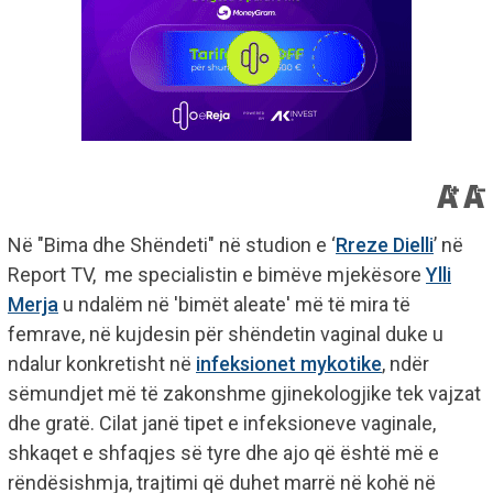
Në "Bima dhe Shëndeti" në studion e ‘
Rreze Dielli
’ në
Report TV, me specialistin e bimëve mjekësore
Ylli
Merja
u ndalëm në 'bimët aleate' më të mira të
femrave, në kujdesin për shëndetin vaginal duke u
ndalur konkretisht në
infeksionet mykotike
, ndër
sëmundjet më të zakonshme gjinekologjike tek vajzat
dhe gratë. Cilat janë tipet e infeksioneve vaginale,
shkaqet e shfaqjes së tyre dhe ajo që është më e
rëndësishmja, trajtimi që duhet marrë në kohë në