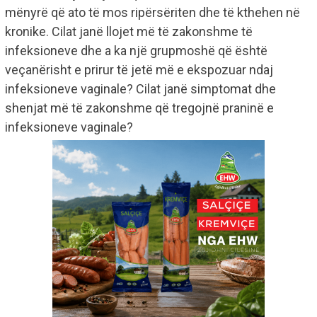
mënyrë që ato të mos ripërsëriten dhe të kthehen në
kronike. Cilat janë llojet më të zakonshme të
infeksioneve dhe a ka një grupmoshë që është
veçanërisht e prirur të jetë më e ekspozuar ndaj
infeksioneve vaginale? Cilat janë simptomat dhe
shenjat më të zakonshme që tregojnë praninë e
infeksioneve vaginale?