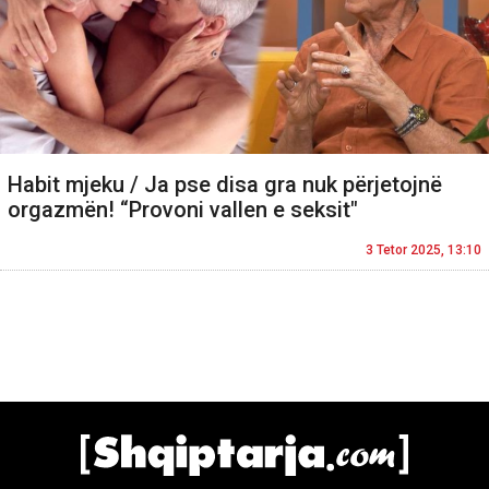
Habit mjeku / Ja pse disa gra nuk përjetojnë
orgazmën! “Provoni vallen e seksit"
3 Tetor 2025, 13:10