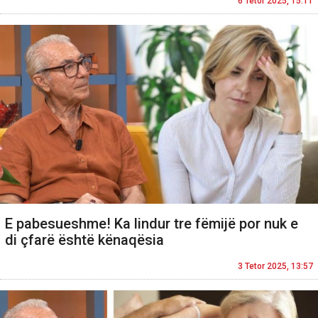
6 Tetor 2025, 15:11
E pabesueshme! Ka lindur tre fëmijë por nuk e
di çfarë është kënaqësia
3 Tetor 2025, 13:57