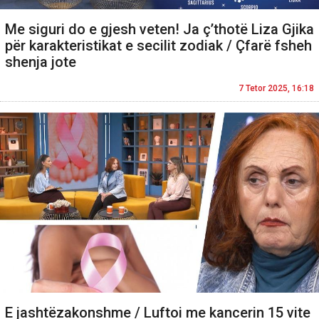
Me siguri do e gjesh veten! Ja ç’thotë Liza Gjika
për karakteristikat e secilit zodiak / Çfarë fsheh
shenja jote
7 Tetor 2025, 16:18
E jashtëzakonshme / Luftoi me kancerin 15 vite