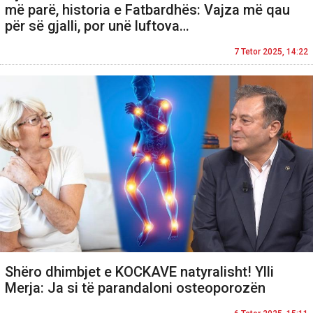
më parë, historia e Fatbardhës: Vajza më qau
për së gjalli, por unë luftova…
7 Tetor 2025, 14:22
Shëro dhimbjet e KOCKAVE natyralisht! Ylli
Merja: Ja si të parandaloni osteoporozën