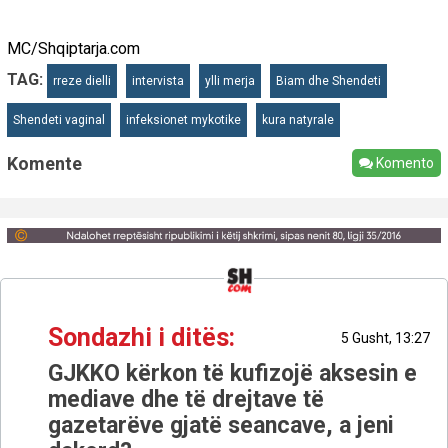
MC/Shqiptarja.com
TAG:
rreze dielli
intervista
ylli merja
Biam dhe Shendeti
Shendeti vaginal
infeksionet mykotike
kura natyrale
Komente
Komento
Sondazhi i ditës:
5 Gusht, 13:27
GJKKO kërkon të kufizojë aksesin e
mediave dhe të drejtave të
gazetarëve gjatë seancave, a jeni