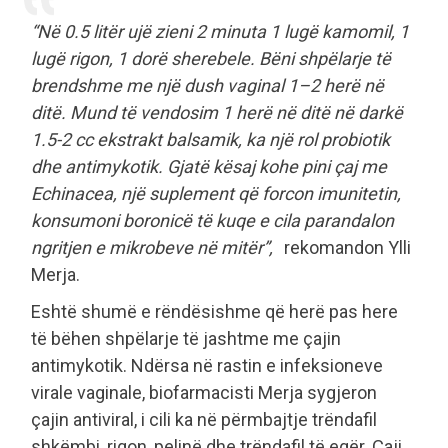
“Në 0.5 litër ujë zieni 2 minuta 1 lugë kamomil, 1
lugë rigon, 1 dorë sherebele. Bëni shpëlarje të
brendshme me një dush vaginal 1–2 herë në
ditë. Mund të vendosim 1 herë në ditë në darkë
1.5-2 cc ekstrakt balsamik, ka një rol probiotik
dhe antimykotik. Gjatë kësaj kohe pini çaj me
Echinacea, një suplement që forcon imunitetin,
konsumoni boronicë të kuqe e cila parandalon
ngritjen e mikrobeve në mitër”,
rekomandon Ylli
Merja.
Eshtë shumë e rëndësishme që herë pas here
të bëhen shpëlarje të jashtme me çajin
antimykotik. Ndërsa në rastin e infeksioneve
virale vaginale, biofarmacisti Merja sygjeron
çajin antiviral, i cili ka në përmbajtje trëndafil
shkëmbi, rigon, pelinë dhe trëndafil të egër. Çaji