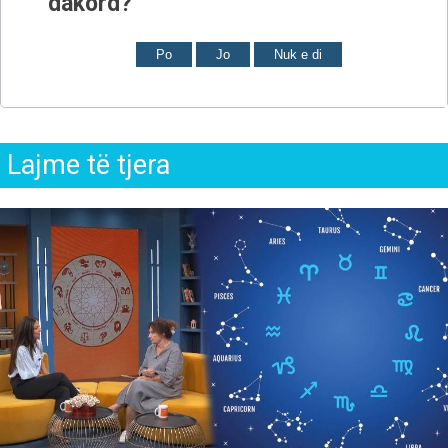
dakord?
Po
Jo
Nuk e di
Lajme të tjera