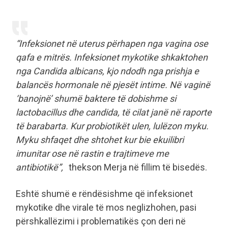
“Infeksionet në uterus përhapen nga vagina ose
qafa e mitrës. Infeksionet mykotike shkaktohen
nga Candida albicans, kjo ndodh nga prishja e
balancës hormonale në pjesët intime. Në vaginë
‘banojnë’ shumë baktere të dobishme si
lactobacillus dhe candida, të cilat janë në raporte
të barabarta. Kur probiotikët ulen, lulëzon myku.
Myku shfaqet dhe shtohet kur bie ekuilibri
imunitar ose në rastin e trajtimeve me
antibiotikë”,
thekson Merja në fillim të bisedës.
Eshtë shumë e rëndësishme që infeksionet
mykotike dhe virale të mos neglizhohen, pasi
përshkallëzimi i problematikës çon deri në