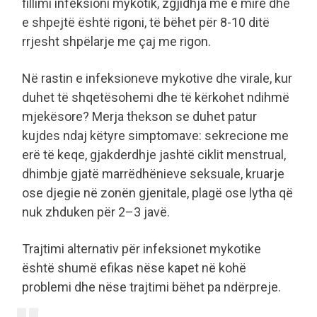
fillimi infeksioni mykotik, zgjidhja më e mirë dhe
e shpejtë është rigoni, të bëhet për 8-10 ditë
rrjesht shpëlarje me çaj me rigon.
Në rastin e infeksioneve mykotive dhe virale, kur
duhet të shqetësohemi dhe të kërkohet ndihmë
mjekësore? Merja thekson se duhet patur
kujdes ndaj këtyre simptomave: sekrecione me
erë të keqe, gjakderdhje jashtë ciklit menstrual,
dhimbje gjatë marrëdhënieve seksuale, kruarje
ose djegie në zonën gjenitale, plagë ose lytha që
nuk zhduken për 2–3 javë.
Trajtimi alternativ për infeksionet mykotike
është shumë efikas nëse kapet në kohë
problemi dhe nëse trajtimi bëhet pa ndërpreje.