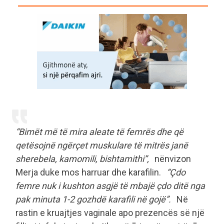
“Bimët më të mira aleate të femrës dhe që
qetësojnë ngërçet muskulare të mitrës janë
sherebela, kamomili, bishtamithi”,
nënvizon
Merja duke mos harruar dhe karafilin.
“Çdo
femre nuk i kushton asgjë të mbajë çdo ditë nga
pak minuta 1-2 gozhdë karafili në gojë”.
Në
rastin e kruajtjes vaginale apo prezencës së një