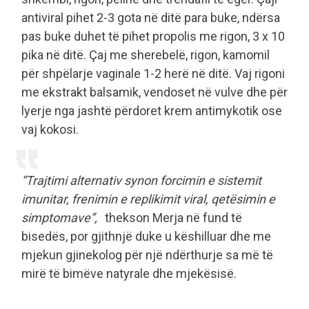
antiviral pihet 2-3 gota në ditë para buke, ndërsa
pas buke duhet të pihet propolis me rigon, 3 x 10
pika në ditë. Çaj me sherebelë, rigon, kamomil
për shpëlarje vaginale 1-2 herë në ditë. Vaj rigoni
me ekstrakt balsamik, vendoset në vulve dhe për
lyerje nga jashtë përdoret krem antimykotik ose
vaj kokosi.
“Trajtimi alternativ synon forcimin e sistemit
imunitar, frenimin e replikimit viral, qetësimin e
simptomave”,
thekson Merja në fund të
bisedës, por gjithnjë duke u këshilluar dhe me
mjekun gjinekolog për një ndërthurje sa më të
mirë të bimëve natyrale dhe mjekësisë.