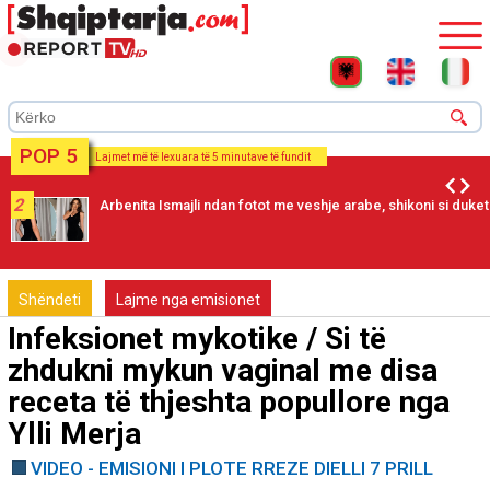
POP 5
Lajmet më të lexuara të 5 minutave të fundit
2
Arbenita Ismajli ndan fotot me veshje arabe, shikoni si duket
Shëndeti
Lajme nga emisionet
Infeksionet mykotike / Si të
zhdukni mykun vaginal me disa
receta të thjeshta popullore nga
Ylli Merja
VIDEO - EMISIONI I PLOTE RREZE DIELLI 7 PRILL