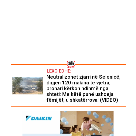
LEXO EDHE:
Neutralizohet zjarri në Selenicë,
digjen 120 makina të vjetra,
pronari kërkon ndihmë nga
shteti: Me këtë punë ushqeja
fëmijët, u shkatërrova! (VIDEO)