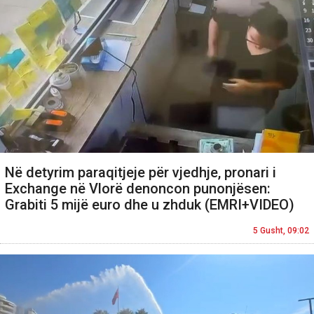
Në detyrim paraqitjeje për vjedhje, pronari i
Exchange në Vlorë denoncon punonjësen:
Grabiti 5 mijë euro dhe u zhduk (EMRI+VIDEO)
5 Gusht, 09:02