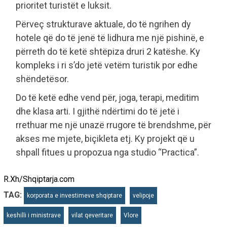
prioritet turistët e luksit.
Përveç strukturave aktuale, do të ngrihen dy
hotele që do të jenë të lidhura me një pishinë, e
përreth do të ketë shtëpiza druri 2 katëshe. Ky
kompleks i ri s’do jetë vetëm turistik por edhe
shëndetësor.
Do të ketë edhe vend për, joga, terapi, meditim
dhe klasa arti. I gjithë ndërtimi do të jetë i
rrethuar me një unazë rrugore të brendshme, për
akses me mjete, biçikleta etj. Ky projekt që u
shpall fitues u propozua nga studio “Practica”.
R.Xh/Shqiptarja.com
TAG:
korporata e investimeve shqiptare
velipoje
keshilli i ministrave
vilat qeveritare
Vlore