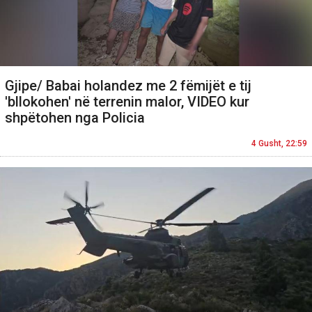
Gjipe/ Babai holandez me 2 fëmijët e tij
'bllokohen' në terrenin malor, VIDEO kur
shpëtohen nga Policia
4 Gusht, 22:59