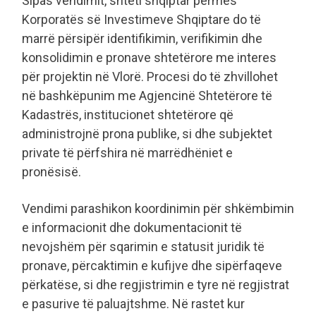
Sipas vendimit, shteti shqiptar përmes
Korporatës së Investimeve Shqiptare do të
marrë përsipër identifikimin, verifikimin dhe
konsolidimin e pronave shtetërore me interes
për projektin në Vlorë. Procesi do të zhvillohet
në bashkëpunim me Agjencinë Shtetërore të
Kadastrës, institucionet shtetërore që
administrojnë prona publike, si dhe subjektet
private të përfshira në marrëdhëniet e
pronësisë.
Vendimi parashikon koordinimin për shkëmbimin
e informacionit dhe dokumentacionit të
nevojshëm për sqarimin e statusit juridik të
pronave, përcaktimin e kufijve dhe sipërfaqeve
përkatëse, si dhe regjistrimin e tyre në regjistrat
e pasurive të paluajtshme. Në rastet kur