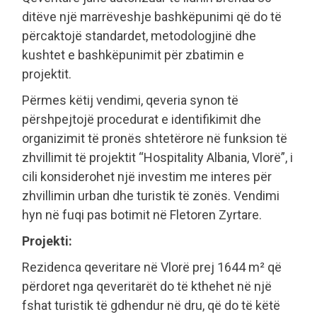
ditëve një marrëveshje bashkëpunimi që do të
përcaktojë standardet, metodologjinë dhe
kushtet e bashkëpunimit për zbatimin e
projektit.
Përmes këtij vendimi, qeveria synon të
përshpejtojë procedurat e identifikimit dhe
organizimit të pronës shtetërore në funksion të
zhvillimit të projektit “Hospitality Albania, Vlorë”, i
cili konsiderohet një investim me interes për
zhvillimin urban dhe turistik të zonës. Vendimi
hyn në fuqi pas botimit në Fletoren Zyrtare.
Projekti:
Rezidenca qeveritare në Vlorë prej 1644 m² që
përdoret nga qeveritarët do të kthehet në një
fshat turistik të gdhendur në dru, që do të këtë