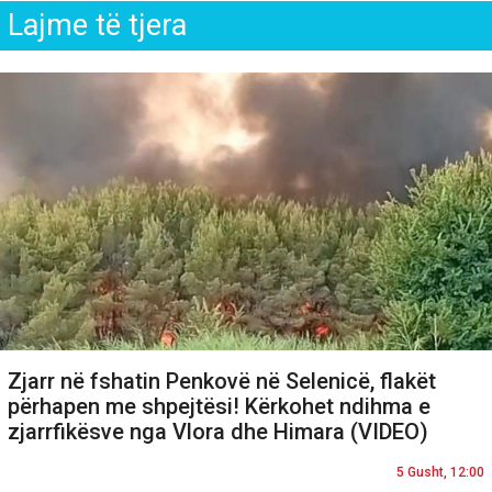
Lajme të tjera
Zjarr në fshatin Penkovë në Selenicë, flakët
përhapen me shpejtësi! Kërkohet ndihma e
zjarrfikësve nga Vlora dhe Himara (VIDEO)
5 Gusht, 12:00