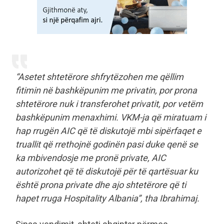
“Asetet shtetërore shfrytëzohen me qëllim
fitimin në bashkëpunim me privatin, por prona
shtetërore nuk i transferohet privatit, por vetëm
bashkëpunim menaxhimi. VKM-ja që miratuam i
hap rrugën AIC që të diskutojë mbi sipërfaqet e
truallit që rrethojnë godinën pasi duke qenë se
ka mbivendosje me pronë private, AIC
autorizohet që të diskutojë për të qartësuar ku
është prona private dhe ajo shtetërore që ti
hapet rruga Hospitality Albania”, tha Ibrahimaj.