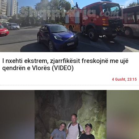
I nxehti ekstrem, zjarrfikësit freskojnë me ujë
qendrën e Vlorës (VIDEO)
4 Gusht, 23:15