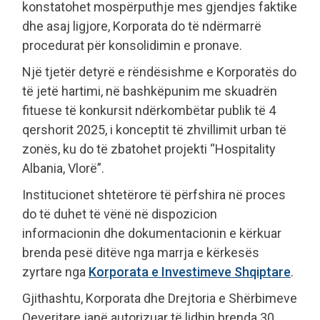
konstatohet mospërputhje mes gjendjes faktike
dhe asaj ligjore, Korporata do të ndërmarrë
procedurat për konsolidimin e pronave.
Një tjetër detyrë e rëndësishme e Korporatës do
të jetë hartimi, në bashkëpunim me skuadrën
fituese të konkursit ndërkombëtar publik të 4
qershorit 2025, i konceptit të zhvillimit urban të
zonës, ku do të zbatohet projekti “Hospitality
Albania, Vlorë”.
Institucionet shtetërore të përfshira në proces
do të duhet të vënë në dispozicion
informacionin dhe dokumentacionin e kërkuar
brenda pesë ditëve nga marrja e kërkesës
zyrtare nga
Korporata e Investimeve Shqiptare
.
Gjithashtu, Korporata dhe Drejtoria e Shërbimeve
Qeveritare janë autorizuar të lidhin brenda 30