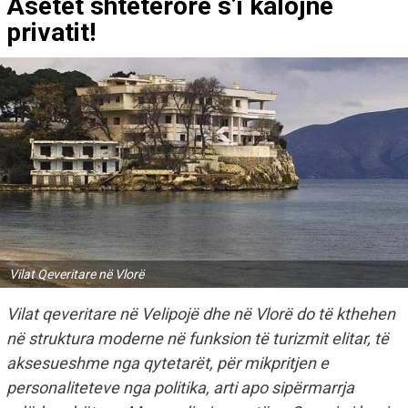
Asetet shtetërore s’i kalojnë
privatit!
Vilat Qeveritare në Vlorë
Vilat qeveritare në Velipojë dhe në Vlorë do të kthehen
në struktura moderne në funksion të turizmit elitar, të
aksesueshme nga qytetarët, për mikpritjen e
personaliteteve nga politika, arti apo sipërmarrja