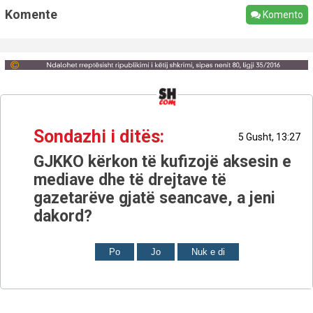
Komente
Komento
Sondazhi i ditës:
5 Gusht, 13:27
GJKKO kërkon të kufizojë aksesin e
mediave dhe të drejtave të
gazetarëve gjatë seancave, a jeni
dakord?
Po
Jo
Nuk e di