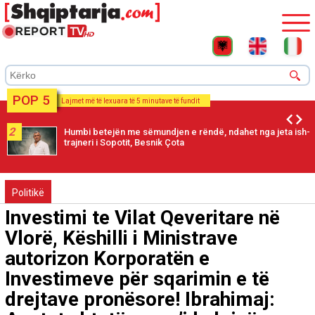
POP 5
Lajmet më të lexuara të 5 minutave të fundit
2
Humbi betejën me sëmundjen e rëndë, ndahet nga jeta ish-
trajneri i Sopotit, Besnik Çota
Politikë
Investimi te Vilat Qeveritare në
Vlorë, Këshilli i Ministrave
autorizon Korporatën e
Investimeve për sqarimin e të
drejtave pronësore! Ibrahimaj: