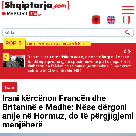
POP 5
Lajmet më të lexuara të 5 minutave të fundit
2
“Ish-ministri i Brendshëm Xoxe, që është larguar kohët e
fundit nga qeveria gjatë spastrimeve të partisë nga Enveri,
thuhet se po fshihet në rajonin e Çermenikës…”- Raportet
sekrete të CIA-s, në vitin 1950
Bota
Irani kërcënon Francën dhe
Britaninë e Madhe: Nëse dërgoni
anije në Hormuz, do të përgjigjemi
menjëherë