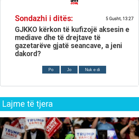
Sondazhi i ditës:
5 Gusht, 13:27
GJKKO kërkon të kufizojë aksesin e
mediave dhe të drejtave të
gazetarëve gjatë seancave, a jeni
dakord?
Po
Jo
Nuk e di
Lajme të tjera