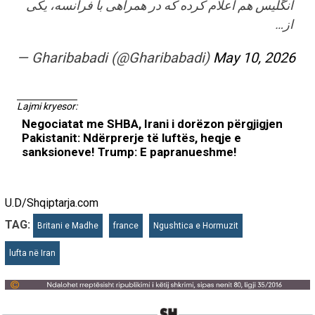
انگلیس هم اعلام کرده که در همراهی با فرانسه، یکی
از…
— Gharibabadi (@Gharibabadi)
May 10, 2026
Lajmi kryesor:
Negociatat me SHBA, Irani i dorëzon përgjigjen
Pakistanit: Ndërprerje të luftës, heqje e
sanksioneve! Trump: E papranueshme!
U.D/Shqiptarja.com
TAG:
Britani e Madhe
france
Ngushtica e Hormuzit
lufta në Iran