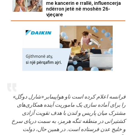
me kancerin e rrallë, influencerja
ndërron jetë në moshën 26-
vjeçare
فرانسه اعلام کرده است ناو هواپیمابر «شارل دوگل»
را برای آماده سازی یک ماموریت آینده همکاری‌های
مشترک میان پاریس و لندن با هدف تقویت آزادی
کشتیرانی در منطقه تنگه هرمز، به سمت دریای سرخ
و خلیج عدن فرستاده است. در همین حال، دولت