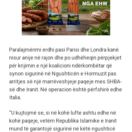
Paralajmërimi erdhi pasi Parisi dhe Londra kanë
nisur anije në rajon dhe po udhëheqin përpjekjet
për krijimin e një koalicioni ndërkombëtar që
synon sigurinë në Ngushticën e Hormuzit pas
arritjes së një marrëveshjeje paqeje mes SHBA-
së dhe Iranit. Në operacion është përfshirë edhe
Italia.
“U kujtojmë se, si në kohë lufte ashtu edhe në
kohë paqeje, vetëm Republika Islamike e Iranit
mund të garantojë sigurinë në këtë ngushticë