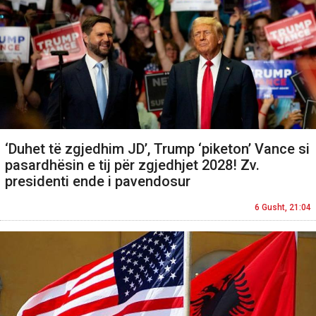
‘Duhet të zgjedhim JD’, Trump ‘piketon’ Vance si
pasardhësin e tij për zgjedhjet 2028! Zv.
presidenti ende i pavendosur
6 Gusht, 21:04