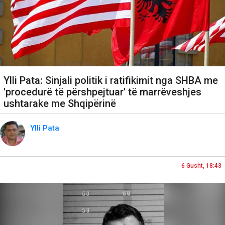
Ylli Pata: Sinjali politik i ratifikimit nga SHBA me
'procedurë të përshpejtuar' të marrëveshjes
ushtarake me Shqipërinë
Ylli Pata
6 Gusht, 18:43