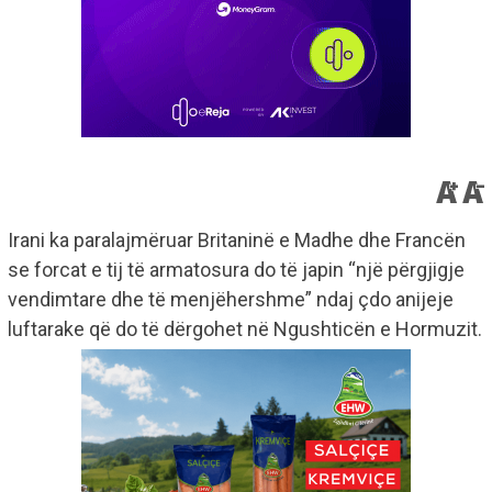
Irani ka paralajmëruar Britaninë e Madhe dhe Francën
se forcat e tij të armatosura do të japin “një përgjigje
vendimtare dhe të menjëhershme” ndaj çdo anijeje
luftarake që do të dërgohet në Ngushticën e Hormuzit.