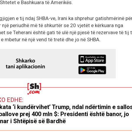
 Shtetet e Bashkuara të Amerikës.
gjigjen e tij ndaj SHBA-ve, Irani ka shprehur gatishmërinë për
r një periudhë më të shkurtër se 20 vjetët e kërkuara nga
se Teherani është gati të ulë një pjesë të rezervave të tij 
 e mbetur në një vend të tretë dhe jo në SHBA.
XO EDHE:
kata ‘i kundërvihet’ Trump, ndal ndërtimin e sallo
ballove prej 400 mln $: Presidenti është banor, jo
nar i Shtëpisë së Bardhë