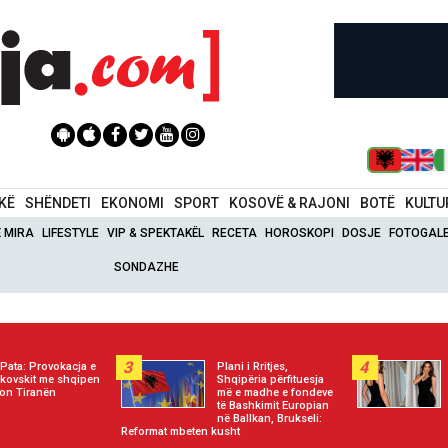
IKË
SHËNDETI
EKONOMI
SPORT
KOSOVË & RAJONI
BOTË
KULTU
Ë MIRA
LIFESTYLE
VIP & SPEKTAKËL
RECETA
HOROSKOPI
DOSJE
FOTOGALE
SONDAZHE
3
4
i Pata: Provokacja e
Plani i Rritjes,
kovskit me shqipen
Shqipëria përfituesja
on Tiranën
më e madhe e fondeve
të Bashkimit Europian
në Ballkan, Brukseli:
Reformat mbeten kusht