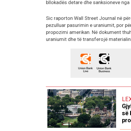
bllokadës detare dhe sanksioneve nga
Sic raporton Wall Street Journal në për
pezulluar pasurimin e uraniumit, por pë
propozimi amerikan. Në dokument thuhet 
uraniumit dhe të transferojë materialin
LE
Gjy
së 
pro