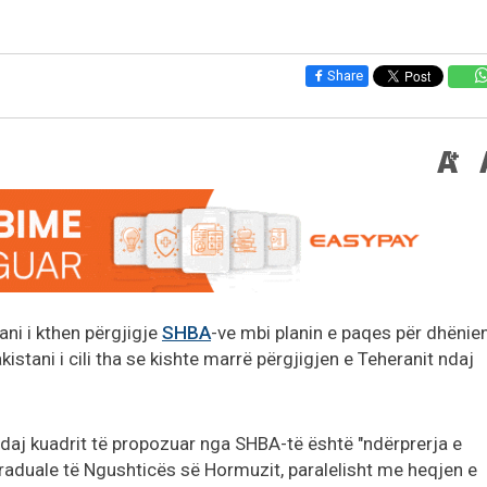
Share
ani i kthen përgjigje
SHBA
-ve mbi planin e paqes për dhënie
istani i cili tha se kishte marrë përgjigjen e Teheranit ndaj
t ndaj kuadrit të propozuar nga SHBA-të është "ndërprerja e
raduale të Ngushticës së Hormuzit, paralelisht me heqjen e