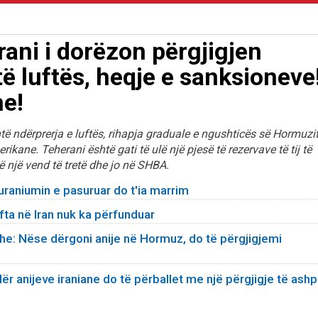
ani i dorëzon përgjigjen
të luftës, heqje e sanksioneve
e!
htë ndërprerja e luftës, rihapja graduale e ngushticës së Hormuzi
ane. Teherani është gati të ulë një pjesë të rezervave të tij të
ë një vend të tretë dhe jo në SHBA.
uraniumin e pasuruar do t'ia marrim
fta në Iran nuk ka përfunduar
he: Nëse dërgoni anije në Hormuz, do të përgjigjemi
r anijeve iraniane do të përballet me një përgjigje të ashp