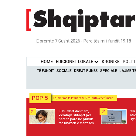
E premte 7 Gusht 2026 - Përditësimi i fundit 19:18
HOME
EDICIONET LOKALE
KRONIKË
POLIT
TË FUNDIT
SOCIALE
DREJT PUNËS
SPECIALE
LAJME T
POP 5
Lajmet më të lexuara të 5 minutave të fundit
1
2
‘E humbët dasmën’,
Yll
Zendaya shfaqet për
Mic
herë të parë në publik
syn
me unazën e martesës