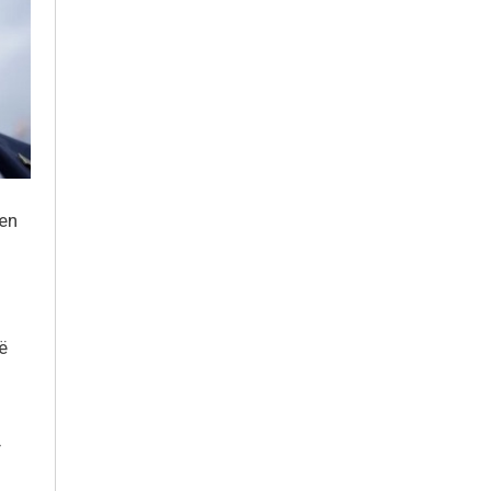
jen
ë