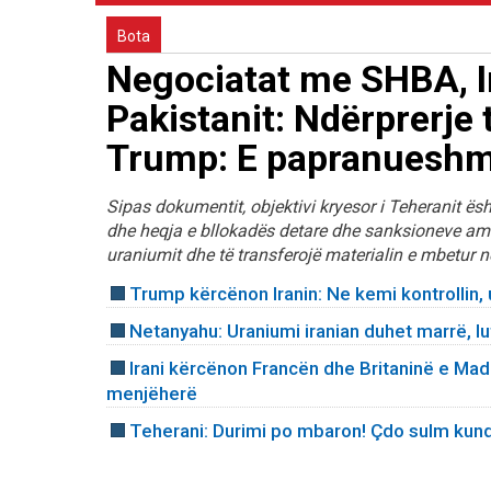
Bota
Negociatat me SHBA, Ir
Pakistanit: Ndërprerje 
Trump: E papranueshm
Sipas dokumentit, objektivi kryesor i Teheranit ës
dhe heqja e bllokadës detare dhe sanksioneve amerik
uraniumit dhe të transferojë materialin e mbetur n
Trump kërcënon Iranin: Ne kemi kontrollin, 
Netanyahu: Uraniumi iranian duhet marrë, lu
Irani kërcënon Francën dhe Britaninë e Mad
menjëherë
Teherani: Durimi po mbaron! Çdo sulm kundë