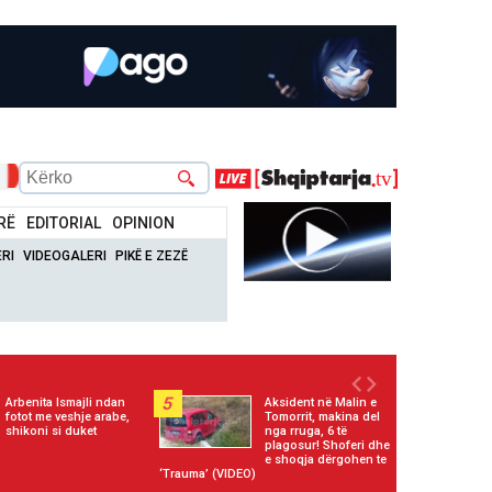
RË
EDITORIAL
OPINION
RI
VIDEOGALERI
PIKË E ZEZË
5
Arbenita Ismajli ndan
Aksident në Malin e
fotot me veshje arabe,
Tomorrit, makina del
shikoni si duket
nga rruga, 6 të
plagosur! Shoferi dhe
e shoqja dërgohen te
‘Trauma’ (VIDEO)