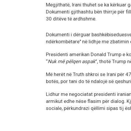
Megjithatë, Irani thuhet se ka kërkuar 
Dokumenti gjithashtu bën thirrje për f
30 ditëve të ardhshme.
Dokumenti i dërguar bashkëbiseduesve 
ndërkombëtare" në lidhje me zbatimin 
Presidenti amerikan Donald Trump e ko
“
Nuk më pëlqen aspak
”, thotë Trump n
Më herët në Truth shkroi se Irani për 47
botës, por tani do të ndalojë së qeshur
Lidhur me negociatat presidenti iranian
armikut edhe nëse flasim për dialog. Kj
sociale, përkundrazi qëllimi sipas tij ë