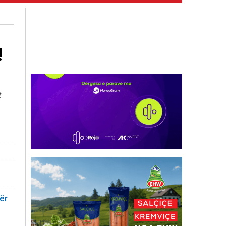
!
t
ër