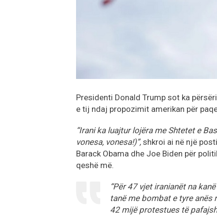
Presidenti Donald Trump sot ka përsërit
e tij ndaj propozimit amerikan për paq
“Irani ka luajtur lojëra me Shtetet e B
vonesa, vonesa!)”,
shkroi ai në një post
Barack Obama dhe Joe Biden për politikat
qeshë më.
“Për 47 vjet iranianët na kanë
tanë me bombat e tyre anës r
42 mijë protestues të pafajs