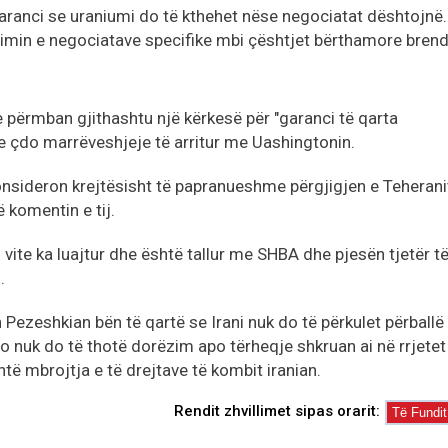
garanci se uraniumi do të kthehet nëse negociatat dështojnë.
illimin e negociatave specifike mbi çështjet bërthamore bren
përmban gjithashtu një kërkesë për "garanci të qarta
e çdo marrëveshjeje të arritur me Uashingtonin.
nsideron krejtësisht të papranueshme përgjigjen e Teherani
ë komentin e tij.
 vite ka luajtur dhe është tallur me SHBA dhe pjesën tjetër t
i.
 Pezeshkian bën të qartë se Irani nuk do të përkulet përballë
o nuk do të thotë dorëzim apo tërheqje shkruan ai në rrjetet
shtë mbrojtja e të drejtave të kombit iranian.
Rendit zhvillimet sipas orarit: