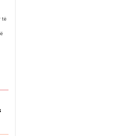
 të
të
s