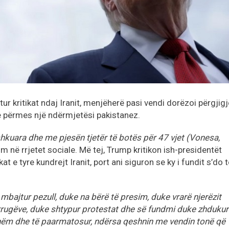
ur kritikat ndaj Iranit, menjëherë pasi vendi dorëzoi përgjig
e përmes një ndërmjetësi pakistanez.
ashkuara dhe me pjesën tjetër të botës për 47 vjet (Vonesa,
im në rrjetet sociale. Më tej, Trump kritikon ish-presidentët
 e tyre kundrejt Iranit, port ani siguron se ky i fundit s’do t
 mbajtur pezull, duke na bërë të presim, duke vrarë njerëzit
rugëve, duke shtypur protestat dhe së fundmi duke zhdukur
hëm dhe të paarmatosur, ndërsa qeshnin me vendin tonë që