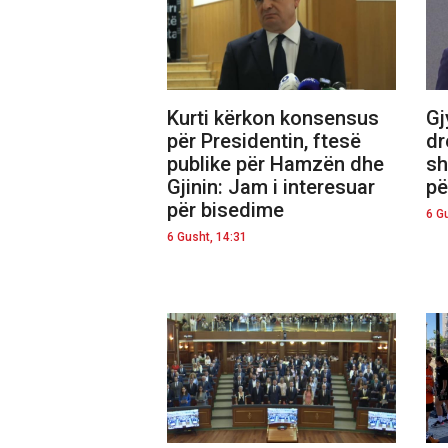
Kurti kërkon konsensus
Gj
për Presidentin, ftesë
dr
publike për Hamzën dhe
sh
Gjinin: Jam i interesuar
pë
për bisedime
6 G
6 Gusht, 14:31