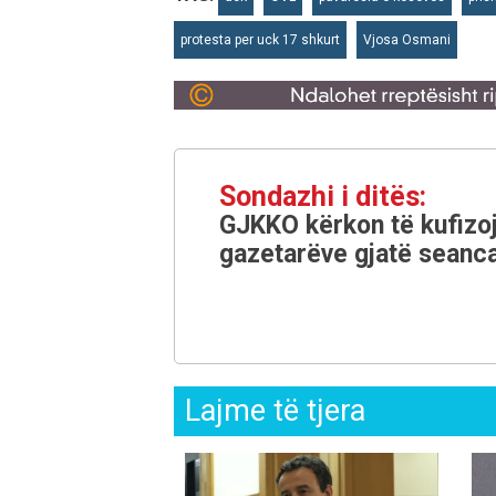
protesta per uck 17 shkurt
Vjosa Osmani
Sondazhi i ditës:
GJKKO kërkon të kufizoj
gazetarëve gjatë seanca
Lajme të tjera