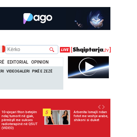
RË
EDITORIAL
OPINION
RI
VIDEOGALERI
PIKË E ZEZË
5
10-vjeçari fiton betejën
Arbenita Ismajli ndan
ndaj tumorit në gjak,
fotot me veshje arabe,
përmbyll me sukses
shikoni si duket
radioterapinë në QSUT
(VIDEO)