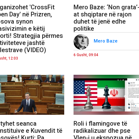
ganizohet 'CrossFit
Mero Baze: ‘Non grata’
en Day' në Prizren,
at shqiptare në rajon
sova synon
duhet të jenë edhe
sivizimin e këtij
politike
orti! Strategjia përmes
Mero Baze
tiviteteve jashtë
lestrave (VIDEO)
6 Gusht, 09:04
usht, 12:03
tyhet seanca
Roli i flamingove të
nstituive e Kuvendit të
radikalizuar dhe pse
sovës! Kurti: Pa
Vlen-i u ekspozua në