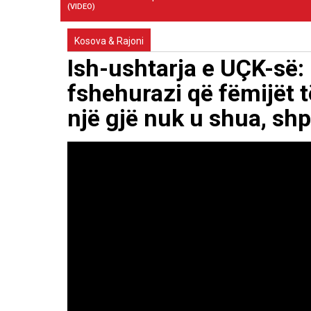
(VIDEO)
Kosova & Rajoni
Ish-ushtarja e UÇK-së:
fshehurazi që fëmijët 
një gjë nuk u shua, shpir