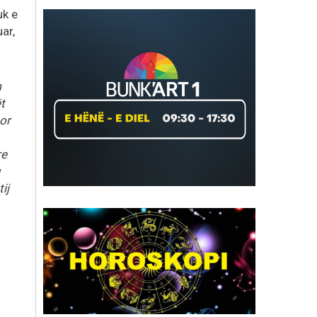
uk e
ar,
m
t
por
re
ij