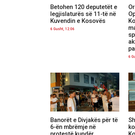
Betohen 120 deputetët e
Or
legjislaturës së 11-të në
Op
Kuvendin e Kosovës
Ko
ma
6 Gusht, 12:06
sp
ak
pa
6 G
Banorët e Divjakës për të
Sh
6-ën mbrëmje në
ko
protestë kundër
Ko