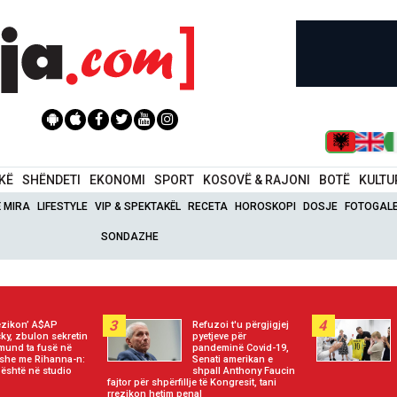
IKË
SHËNDETI
EKONOMI
SPORT
KOSOVË & RAJONI
BOTË
KULTU
Ë MIRA
LIFESTYLE
VIP & SPEKTAKËL
RECETA
HOROSKOPI
DOSJE
FOTOGALE
SONDAZHE
3
4
ezikon’ A$AP
Refuzoi t'u përgjigjej
ky, zbulon sekretin
pyetjeve për
mund ta fusë në
pandeminë Covid-19,
ashe me Rihanna-n:
Senati amerikan e
 është në studio
shpall Anthony Faucin
fajtor për shpërfillje të Kongresit, tani
rrezikon hetim penal