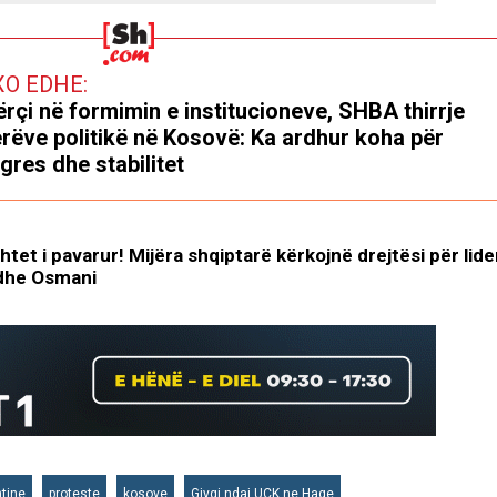
XO EDHE:
rçi në formimin e institucioneve, SHBA thirrje
erëve politikë në Kosovë: Ka ardhur koha për
gres dhe stabilitet
tet i pavarur! Mijëra shqiptarë kërkojnë drejtësi për lide
edhe Osmani
htine
proteste
kosove
Gjyqi ndaj UCK ne Hage