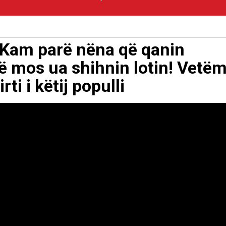
 Kam parë nëna që qanin
të mos ua shihnin lotin! Vetë
ti i këtij populli