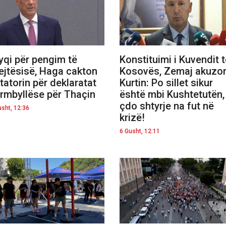
yqi për pengim të
Konstituimi i Kuvendit 
ejtësisë, Haga cakton
Kosovës, Zemaj akuzo
tatorin për deklaratat
Kurtin: Po sillet sikur
rmbyllëse për Thaçin
është mbi Kushtetutën,
çdo shtyrje na fut në
usht, 12:36
krizë!
6 Gusht, 12:11