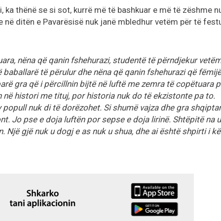
i, ka thënë se si sot, kurrë më të bashkuar e më të zëshme n
e në ditën e Pavarësisë nuk janë mbledhur vetëm për të festu
uara, nëna që qanin fshehurazi, studentë të përndjekur vetë
 baballarë të përulur dhe nëna që qanin fshehurazi që fëmijë
rë gra që i përcillnin bijtë në luftë me zemra të copëtuara 
në histori me tituj, por historia nuk do të ekzistonte pa to.
 popull nuk di të dorëzohet. Si shumë vajza dhe gra shqipta
. Jo pse e doja luftën por sepse e doja lirinë. Shtëpitë na u
 Një gjë nuk u dogj e as nuk u shua, dhe ai është shpirti i kët