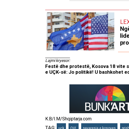
LE
Ngë
lid
pro
Lajmi kryesor:
Festë dhe protestë, Kosova 18 vite sh
e UÇK-së: Jo politikë! U bashkohet 
K.B/I.M/Shqiptarja.com
TAG:
uck
OVL
pavaresia e kosoves
pris