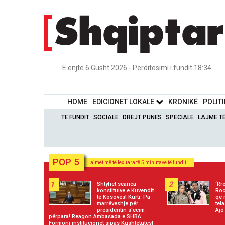
E enjte 6 Gusht 2026 - Përditësimi i fundit 18:34
HOME
EDICIONET LOKALE
KRONIKË
POLIT
TË FUNDIT
SOCIALE
DREJT PUNËS
SPECIALE
LAJME T
POP 5
Lajmet më të lexuara të 5 minutave të fundit
1
2
Shtyhet seanca
‘Rr
konstituive e Kuvendit
Roc
të Kosovës! Kurti: Pa
që 
marrëveshje për
tel
presidentin s'ecim
Ajo
përpara! Reagon Ambasada e SHBA:
Formoni institucionet sipas Kushtetutës!