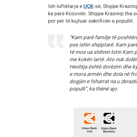
Ish-luftëtarja e
UÇK
-së, Shqipe Krasniq
ka parë Kosovën. Shqipe Krasniqi tha s
por për të kujtuar sakrificën e popullit.
“Kam parë familje të poshtër
pse ishin shqiptarë. Kam parë
të mos ua shihnin lotin Kam pa
me kokën lartë. Ato nuk dolën 
Heshtja është dorëzim dhe ky
e mora armën dhe dola në front
dogjën e fshatrat na u zbrazën.
populli”, ka thënë ajo.