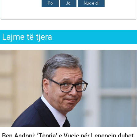
Po
Jo
Nuk e di
Lajme të tjera
Ben Andoni: ‘Tepria’ e Vuçiç për Lepencin duhet