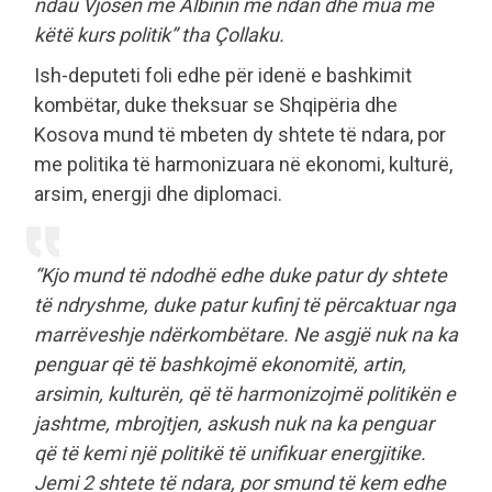
ndau Vjosën me Albinin më ndan dhe mua me
këtë kurs politik” tha Çollaku.
Ish-deputeti foli edhe për idenë e bashkimit
kombëtar, duke theksuar se Shqipëria dhe
Kosova mund të mbeten dy shtete të ndara, por
me politika të harmonizuara në ekonomi, kulturë,
arsim, energji dhe diplomaci.
“Kjo mund të ndodhë edhe duke patur dy shtete
të ndryshme, duke patur kufinj të përcaktuar nga
marrëveshje ndërkombëtare. Ne asgjë nuk na ka
penguar që të bashkojmë ekonomitë, artin,
arsimin, kulturën, që të harmonizojmë politikën e
jashtme, mbrojtjen, askush nuk na ka penguar
që të kemi një politikë të unifikuar energjitike.
Jemi 2 shtete të ndara, por smund të kem edhe