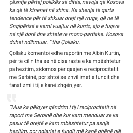
çështje përtej poliikës së ditës, nevoja që Kosova
ka që të kthehet në shina. Ka shenja të qarta
tendence për të shkuar drejt një rruge, që ne të
Shqipërisë e kemi vuajtur në kurriz, ajo e fuqive
në një dorë dhe shteteve mono-partiake. Kosova
duhet ndihmuar. ” tha Çollaku.
Çollaku komentoi edhe raportin me Albin Kurtin,
për të cilin tha se në disa raste e ka mbështetur
pa hezitim, sidomos për qasjen e reciprocitetit
me Serbinë, por shtoi se zhvillimet e fundit dhe
fanatizmi i tij e kanë zhgënjyer.
“Mua ka pëlqyer qëndrim i tij i reciprocitetit në
raport me Serbinë dhe kur kam menduar se ka
pasur të drejtë e kam mbështetur pa asnjë
hezitim, por ngjarjet e fundit më kanë dhënë një