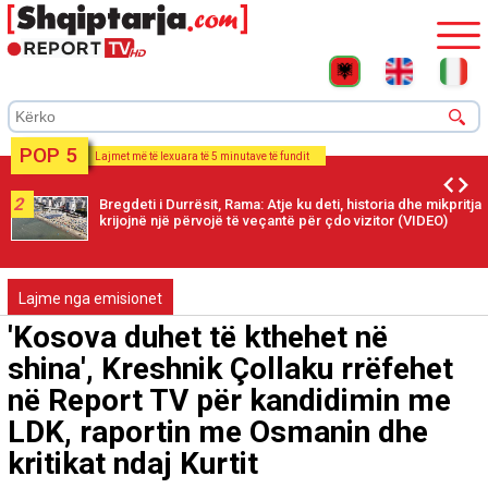
POP 5
Lajmet më të lexuara të 5 minutave të fundit
2
Bregdeti i Durrësit, Rama: Atje ku deti, historia dhe mikpritja
krijojnë një përvojë të veçantë për çdo vizitor (VIDEO)
Lajme nga emisionet
'Kosova duhet të kthehet në
shina', Kreshnik Çollaku rrëfehet
në Report TV për kandidimin me
LDK, raportin me Osmanin dhe
kritikat ndaj Kurtit