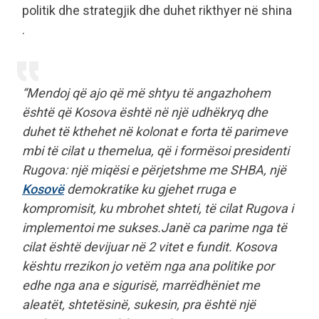
politik dhe strategjik dhe duhet rikthyer në shina
.
“Mendoj që ajo që më shtyu të angazhohem
është që Kosova është në një udhëkryq dhe
duhet të kthehet në kolonat e forta të parimeve
mbi të cilat u themelua, që i formësoi presidenti
Rugova: një miqësi e përjetshme me SHBA, një
Kosovë
demokratike ku gjehet rruga e
kompromisit, ku mbrohet shteti, të cilat Rugova i
implementoi me sukses.Janë ca parime nga të
cilat është devijuar në 2 vitet e fundit. Kosova
kështu rrezikon jo vetëm nga ana politike por
edhe nga ana e sigurisë, marrëdhëniet me
aleatët, shtetësinë, sukesin, pra është një