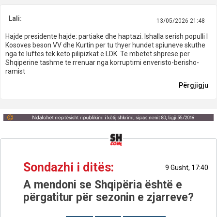
Lali:
13/05/2026 21:48
Hajde presidente hajde: partiake dhe haptazi. Ishalla serish populli I
Kosoves beson VV dhe Kurtin per tu thyer hundet spiuneve skuthe
nga te luftes tek keto pilipizkat e LDK. Te mbetet shprese per
Shqiperine tashme te rrenuar nga korruptimi enveristo-berisho-
ramist
Përgjigju
Sondazhi i ditës:
9 Gusht, 17:40
A mendoni se Shqipëria është e
përgatitur për sezonin e zjarreve?