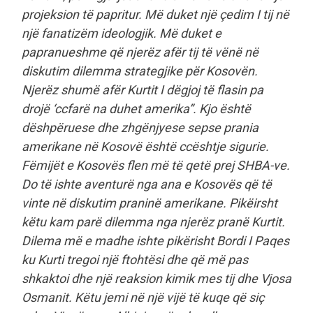
projeksion të papritur. Më duket një çedim I tij në
një fanatizëm ideologjik. Më duket e
papranueshme që njerëz afër tij të vënë në
diskutim dilemma strategjike për Kosovën.
Njerëz shumë afër Kurtit I dëgjoj të flasin pa
drojë ‘ccfarë na duhet amerika”. Kjo është
dëshpëruese dhe zhgënjyese sepse prania
amerikane në Kosovë është ccështje sigurie.
Fëmijët e Kosovës flen më të qetë prej SHBA-ve.
Do të ishte aventurë nga ana e Kosovës që të
vinte në diskutim praninë amerikane. Pikëirsht
këtu kam parë dilemma nga njerëz pranë Kurtit.
Dilema më e madhe ishte pikërisht Bordi I Paqes
ku Kurti tregoi një ftohtësi dhe që më pas
shkaktoi dhe një reaksion kimik mes tij dhe Vjosa
Osmanit. Këtu jemi në një vijë të kuqe që siç