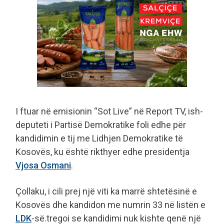
I ftuar në emisionin “Sot Live” në Report TV, ish-
deputeti i Partisë Demokratike foli edhe për
kandidimin e tij me Lidhjen Demokratike të
Kosovës, ku është rikthyer edhe presidentja
Vjosa Osmani
.
Çollaku, i cili prej një viti ka marrë shtetësinë e
Kosovës dhe kandidon me numrin 33 në listën e
LDK
-së.tregoi se kandidimi nuk kishte qenë një