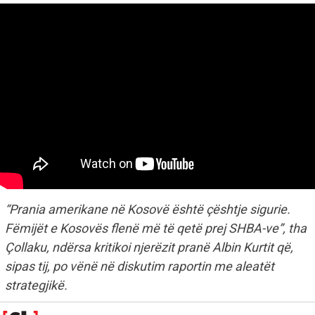
“Prania amerikane në Kosovë është çështje sigurie.
Fëmijët e Kosovës flenë më të qetë prej SHBA-ve”, tha
Çollaku, ndërsa kritikoi njerëzit pranë Albin Kurtit që,
sipas tij, po vënë në diskutim raportin me aleatët
strategjikë.