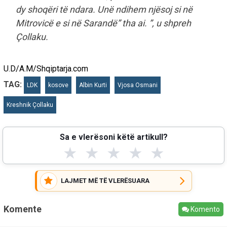
dy shoqëri të ndara. Unë ndihem njësoj si në
Mitrovicë e si në Sarandë” tha ai. ”, u shpreh
Çollaku.
U.D/A.M/Shqiptarja.com
TAG:
LDK
kosove
Albin Kurti
Vjosa Osmani
Kreshnik Çollaku
Sa e vlerësoni këtë artikull?
★
★
★
★
★
LAJMET MË TË VLERËSUARA
Komente
Komento