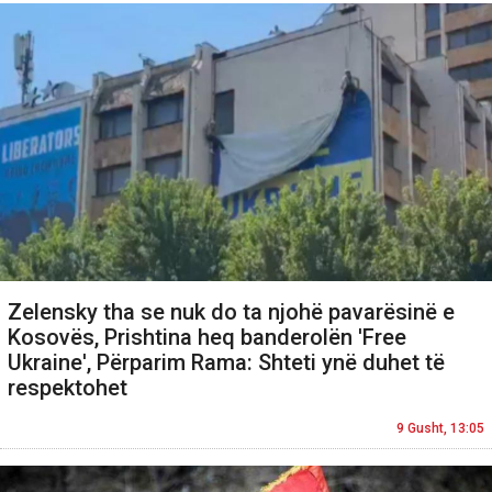
Zelensky tha se nuk do ta njohë pavarësinë e
Kosovës, Prishtina heq banderolën 'Free
Ukraine', Përparim Rama: Shteti ynë duhet të
respektohet
9 Gusht, 13:05