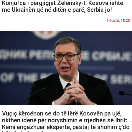
Konjufca i përgjigjet Zelensky-t: Kosova ishte
me Ukrainën që në ditën e parë, Serbia jo!
9 Gusht, 18:23
Vuçiç kërcënon se do të lërë Kosovën pa ujë,
rikthen idenë për ndryshimin e rrjedhës së Ibrit:
Kemi angazhuar ekspertë, pastaj të shohim ç'do