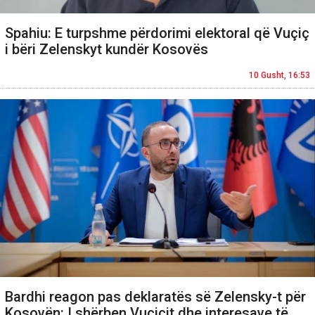
Spahiu: E turpshme përdorimi elektoral që Vuçiç
i bëri Zelenskyt kundër Kosovës
10 Gusht, 16:53
Bardhi reagon pas deklaratës së Zelensky-t për
Kosovën: I shërben Vuçiçit dhe interesave të