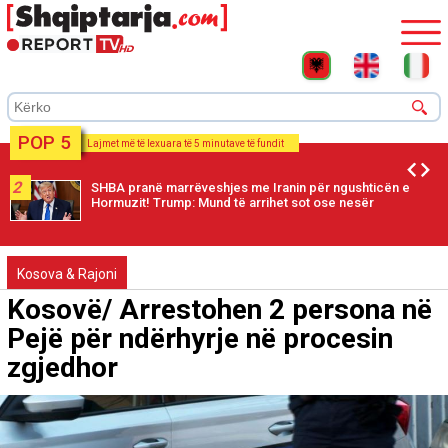
POP 5
Lajmet më të lexuara të 5 minutave të fundit
2
SHBA pranë marrëveshjes me Iranin për ngushticën e
Hormuzit! Trump: Mund të arrihet sot ose nesër
Kosova & Rajoni
Kosovë/ Arrestohen 2 persona në
Pejë për ndërhyrje në procesin
zgjedhor