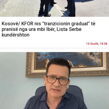
Kosovë/ KFOR nis "tranzicionin gradual" të
pranisë nga ura mbi Ibër, Lista Serbe
kundërshton
10 Gusht, 18:38