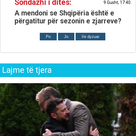
Sondazhi i ditës:
9 Gusht, 17:40
A mendoni se Shqipëria është e
përgatitur për sezonin e zjarreve?
Po
Jo
I/e dyzuar
Lajme të tjera