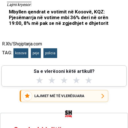
Lajmi kryesor:
Mbyllen qendrat e votimit në Kosovë, KQZ:
Pjesëmarrja në votime mbi 36% deri në orën
19:00, 8% më pak se në zgjedhjet e dhjetorit
R.Xh/Shqiptarja.com
TAG:
kosove
peje
policia
Sa e vlerësoni këtë artikull?
★
★
★
★
★
LAJMET MË TË VLERËSUARA